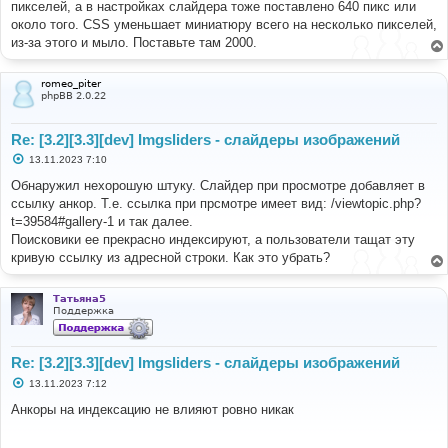
пикселей, а в настройках слайдера тоже поставлено 640 пикс или
около того. CSS уменьшает миниатюру всего на несколько пикселей,
из-за этого и мыло. Поставьте там 2000.
romeo_piter
phpBB 2.0.22
Re: [3.2][3.3][dev] Imgsliders - слайдеры изображений
С
13.11.2023 7:10
о
о
Обнаружил нехорошую штуку. Слайдер при просмотре добавляет в
б
ссылку анкор. Т.е. ссылка при прсмотре имеет вид: /viewtopic.php?
щ
е
t=39584#gallery-1 и так далее.
н
Поисковики ее прекрасно индексируют, а пользователи тащат эту
и
е
кривую ссылку из адресной строки. Как это убрать?
Татьяна5
Поддержка
Re: [3.2][3.3][dev] Imgsliders - слайдеры изображений
С
13.11.2023 7:12
о
о
Анкоры на индексацию не влияют ровно никак
б
щ
е