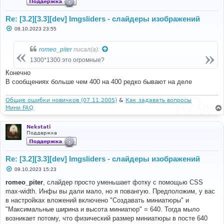
Re: [3.2][3.3][dev] Imgsliders - слайдеры изображений
С
08.10.2023 23:55
о
о
б
romeo_piter
писал(а):
щ
е
1300*1300 это огромные?
н
и
Конечно
е
В сообщениях больше чем 400 на 400 редко бывают на деле
Общие ошибки новичков (07.11.2005)
&
Как задавать вопросы
Мини FAQ
Nekstati
Поддержка
Re: [3.2][3.3][dev] Imgsliders - слайдеры изображений
С
09.10.2023 15:23
о
о
romeo_piter
, слайдер просто уменьшает фотку с помощью CSS
б
max-width. Инфы вы дали мало, но я повангую. Предположим, у вас
щ
е
в настройках вложений включено "Создавать миниатюры" и
н
"Максимальные ширина и высота миниатюр" = 640. Тогда мыло
и
е
возникает потому, что физический размер миниатюры в посте 640