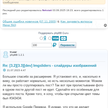
сообщении.
Последний раз редактировалось
Nekstati
03.09.2025 19:23, всего редактировалось 1
раз.
Общие ошибки новичков (07.11.2005)
&
Как задавать вопросы
Мини FAQ
Поддержать phpBB Guru
truser
phpBB 1.2.1
Re: [3.2][3.3][dev] Imgsliders - слайдеры изображений
С
21.07.2023 4:47
о
о
Большое спасибо за расширение. Я установил его, и, насколько я
б
вижу, он работает нормально, но есть несколько моментов: Можем
щ
е
ли мы просто сгруппировать пост? Так вот при пролистывании фото
н
в одном посте другой пост не идет. Сделайте его особенным для
и
е
каждого поста. Кроме того, я хочу, чтобы при открытии цвет темы
был #343434.
Я использую Google Перевод. Я думаю, что это не делает