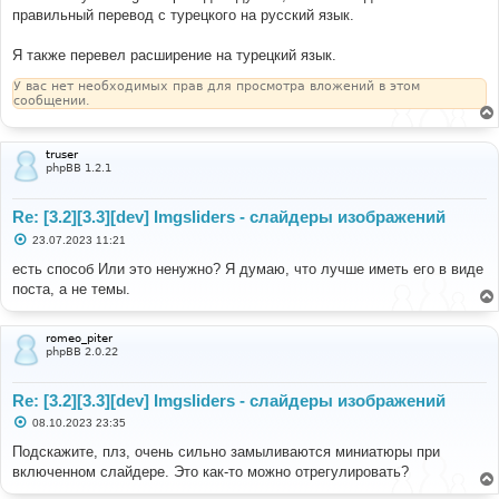
правильный перевод с турецкого на русский язык.
Я также перевел расширение на турецкий язык.
У вас нет необходимых прав для просмотра вложений в этом
сообщении.
truser
phpBB 1.2.1
Re: [3.2][3.3][dev] Imgsliders - слайдеры изображений
С
23.07.2023 11:21
о
о
есть способ Или это ненужно? Я думаю, что лучше иметь его в виде
б
поста, а не темы.
щ
е
н
и
romeo_piter
е
phpBB 2.0.22
Re: [3.2][3.3][dev] Imgsliders - слайдеры изображений
С
08.10.2023 23:35
о
о
Подскажите, плз, очень сильно замыливаются миниатюры при
б
включенном слайдере. Это как-то можно отрегулировать?
щ
е