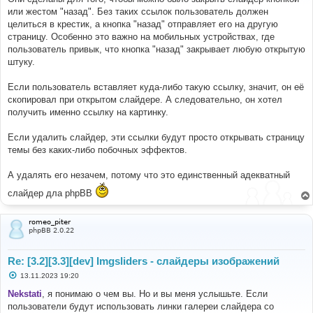
щ
е
или жестом "назад". Без таких ссылок пользователь должен
н
целиться в крестик, а кнопка "назад" отправляет его на другую
и
е
страницу. Особенно это важно на мобильных устройствах, где
пользователь привык, что кнопка "назад" закрывает любую открытую
штуку.
Если пользователь вставляет куда-либо такую ссылку, значит, он её
скопировал при открытом слайдере. А следовательно, он хотел
получить именно ссылку на картинку.
Если удалить слайдер, эти ссылки будут просто открывать страницу
темы без каких-либо побочных эффектов.
А удалять его незачем, потому что это единственный адекватный
слайдер дла phpBB
romeo_piter
phpBB 2.0.22
Re: [3.2][3.3][dev] Imgsliders - слайдеры изображений
С
13.11.2023 19:20
о
о
Nekstati
, я понимаю о чем вы. Но и вы меня услышьте. Если
б
пользователи будут использовать линки галереи слайдера со
щ