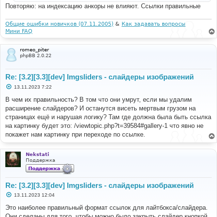
и
Повторяю: на индексацию анкоры не влияют. Ссылки правильные
е
Общие ошибки новичков (07.11.2005)
&
Как задавать вопросы
Мини FAQ
romeo_piter
phpBB 2.0.22
Re: [3.2][3.3][dev] Imgsliders - слайдеры изображений
С
13.11.2023 7:22
о
о
В чем их правильность? В том что они умрут, если мы удалим
б
расширение слайдеров? И останутся висеть мертвым грузом на
щ
е
страницах ещё и нарушая логику? Там где должна была быть ссылка
н
на картинку будет это: /viewtopic.php?t=39584#gallery-1 что явно не
и
е
покажет нам картинку при переходе по ссылке.
Nekstati
Поддержка
Re: [3.2][3.3][dev] Imgsliders - слайдеры изображений
С
13.11.2023 12:04
о
о
Это наиболее правильный формат ссылок для лайтбокса/слайдера.
б
Они сделаны для того, чтобы можно было закрыть слайдер кнопкой