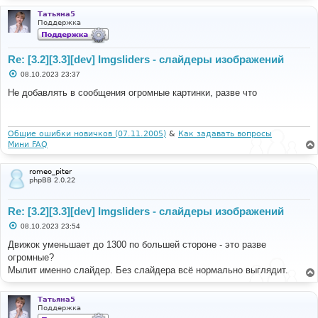
н
и
Татьяна5
е
Поддержка
Re: [3.2][3.3][dev] Imgsliders - слайдеры изображений
С
08.10.2023 23:37
о
о
Не добавлять в сообщения огромные картинки, разве что
б
щ
е
н
и
Общие ошибки новичков (07.11.2005)
&
Как задавать вопросы
е
Мини FAQ
romeo_piter
phpBB 2.0.22
Re: [3.2][3.3][dev] Imgsliders - слайдеры изображений
С
08.10.2023 23:54
о
о
Движок уменьшает до 1300 по большей стороне - это разве
б
огромные?
щ
е
Мылит именно слайдер. Без слайдера всё нормально выглядит.
н
и
е
Татьяна5
Поддержка