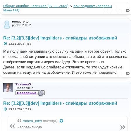
н
и
Общие ошибки новичков (07.11.2005)
&
Как задавать вопросы
е
Мини FAQ
romeo_piter
phpBB 2.0.22
Re: [3.2][3.3][dev] Imgsliders - слайдеры изображений
С
13.11.2023 7:18
о
о
Мы получаем неправильную ссылку на один и тот же обьект. Только
б
в нормальной ситуации это ссылка на объект, а в этой это ссылка на
щ
е
отображение картинки через слайдер. Это не правильно.
н
Далее, если когда-либо слайдеры отключить, то это будут кривые
и
е
ссылки на тему, а не на изображение. И это тоже не правильно.
Татьяна5
Поддержка
Re: [3.2][3.3][dev] Imgsliders - слайдеры изображений
С
13.11.2023 7:19
о
о
б
romeo_piter
писал(а):
щ
е
неправильную
н