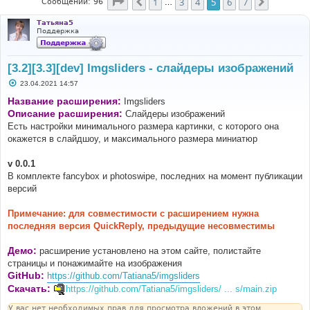
Страница
5
из
7
1
3
4
5
6
7
Пред.
След.
Сообщений: 96
…
Татьяна5
Поддержка
[3.2][3.3][dev] Imgsliders - слайдеры изображений
С
23.04.2021 14:57
о
о
Название расширения:
Imgsliders
б
Описание расширения:
Слайдеры изображений
щ
е
Есть настройки минимального размера картинки, с которого она
н
окажется в слайдшоу, и максимального размера миниатюр
и
е
v 0.0.1
В комплекте fancybox и photoswipe, последних на момент публикации
версий
Примечание: для совместимости с расширением нужна
последняя версия QuickReply, предыдущие несовместимы
Демо:
расширение установлено на этом сайте, полистайте
страницы и понажимайте на изображения
GitHub:
https://github.com/Tatiana5/imgsliders
Скачать:
https://github.com/Tatiana5/imgsliders/ ... s/main.zip
У вас нет необходимых прав для просмотра вложений в этом