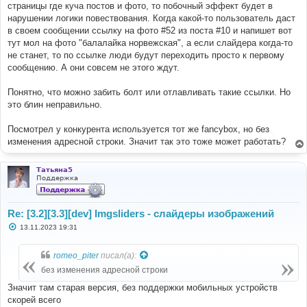
е
страницы где куча постов и фото, то побочный эффект будет в
н
нарушении логики повествования. Когда какой-то пользователь даст
и
е
в своем сообщении ссылку на фото #52 из поста #10 и напишет вот
тут мол на фото "балалайка норвежская", а если слайдера когда-то
не станет, то по ссылке люди будут переходить просто к первому
сообщению. А они совсем не этого ждут.
Понятно, что можно забить болт или отлавливать такие ссылки. Но
это блин неправильно.
Посмотрел у конкурента используется тот же fancybox, но без
изменения адресной строки. Значит так это тоже может работать?
Татьяна5
Поддержка
Re: [3.2][3.3][dev] Imgsliders - слайдеры изображений
С
13.11.2023 19:31
о
о
б
romeo_piter
писал(а):
щ
е
без изменения адресной строки
н
и
Значит там старая версия, без поддержки мобильных устройств
е
скорей всего