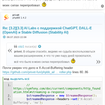
е
моих силах перепробовал.
н
и
е
privet
phpBB 1.4.2
Re: [3.2][3.3] AI Labs с поддержкой ChatGPT, DALL-E
(OpenAI) и Stable Diffusion (Stability AI)
С
09.07.2023 22:08
о
о
б
ciiz1
писал(а):
щ
е
privet
, В общем спасибо, видимо не судьба воспользоваться
н
вашим расширением, я что то уже пару дней прокопался,
и
е
всё что было в моих силах перепробовал.
Почти уверен что дело в X-Accel-Buffering header
https://github.com/privet-fun/phpbb_ail ... roller.php
lines 80..86
КОД:
ВЫДЕЛИТЬ ВСЁ
// 
https://symfony.com/doc/current/components/http_found
ation.html#streaming-a-response
$streamedResponse
=
new
StreamedResponse
();
$streamedResponse
->
headers
->
set
(
'X-Accel-
Buffering'
,
'no'
);