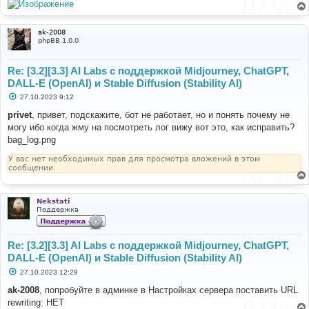
ak-2008
phpBB 1.0.0
Re: [3.2][3.3] AI Labs с поддержкой Midjourney, ChatGPT,
DALL-E (OpenAI) и Stable Diffusion (Stability AI)
С
27.10.2023 9:12
о
о
privet
, привет, подскажите, бот не работает, но и понять почему не
б
могу ибо когда жму на посмотреть лог вижу вот это, как исправить?
щ
е
bag_log.png
н
и
У вас нет необходимых прав для просмотра вложений в этом
е
сообщении.
Nekstati
Поддержка
Re: [3.2][3.3] AI Labs с поддержкой Midjourney, ChatGPT,
DALL-E (OpenAI) и Stable Diffusion (Stability AI)
С
27.10.2023 12:29
о
о
ak-2008
, попробуйте в админке в Настройках сервера поставить URL
б
rewriting: НЕТ
щ