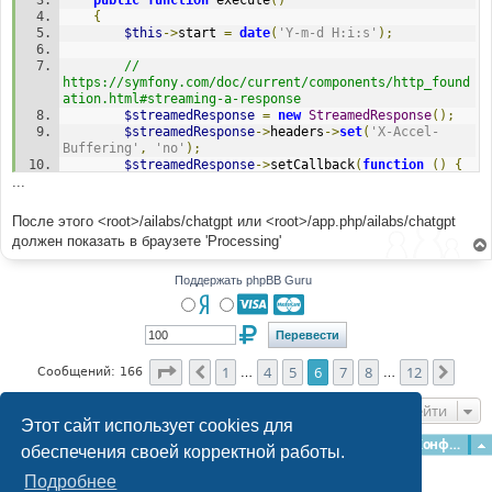
public
function
 execute
()
{
$this
->
start 
=
date
(
'Y-m-d H:i:s'
);
// 
https://symfony.com/doc/current/components/http_found
ation.html#streaming-a-response
$streamedResponse
=
new
StreamedResponse
();
$streamedResponse
->
headers
->
set
(
'X-Accel-
Buffering'
,
'no'
);
$streamedResponse
->
setCallback
(
function
()
{
...
// Uncomment to debug callback response
// echo 'Processing';
flush
();
После этого <root>/ailabs/chatgpt или <root>/app.php/ailabs/chatgpt
});
должен показать в браузете 'Processing'
$streamedResponse
->
send
();
Поддержать phpBB Guru
Страница
6
из
12
1
4
5
6
7
8
12
Пред.
След
Сообщений: 166
…
…
Перейти
Этот сайт использует cookies для
Главная
Форумы
Наша команда
О команде
Конфиденциальность
обеспечения своей корректной работы.
Подробнее