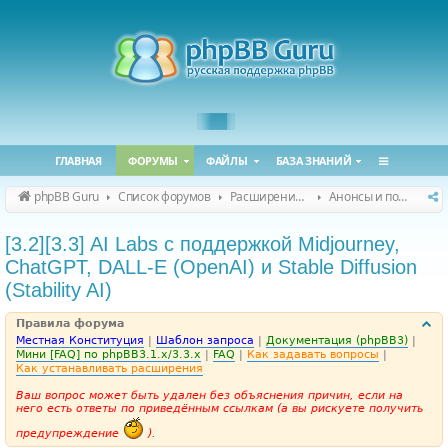
ГЛАВНАЯ
ФОРУМЫ
ФАЙЛЫ
БАЗА ЗНАНИЙ
phpBB Guru
Список форумов
Расширения phpBB
Анонсы и поддержка расширений для phpBB
[3.2][3.3] AI Labs с поддержкой Midjourney,
ChatGPT, DALL-E (OpenAI) и Stable Diffusion
(Stability AI)
Правила форума
Местная Конституция
|
Шаблон запроса
|
Документация (phpBB3)
|
Мини [FAQ] по phpBB3.1.x/3.3.x
|
FAQ
|
Как задавать вопросы
|
Как устанавливать расширения
Ваш вопрос может быть удален без объяснения причин, если на
него есть ответы по приведённым ссылкам (а вы рискуете получить
предупреждение
).