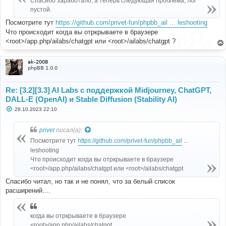
Спасибо заработало, а теперь следующая проблема, лог
н
пустой.
и
е
Посмотрите тут
https://github.com/privet-fun/phpbb_ail ... leshooting
Что происходит когда вы отркрываете в браузере
<root>/app.php/ailabs/chatgpt или <root>/ailabs/chatgpt ?
ak-2008
phpBB 1.0.0
Re: [3.2][3.3] AI Labs с поддержкой Midjourney, ChatGPT,
DALL-E (OpenAI) и Stable Diffusion (Stability AI)
С
28.10.2023 22:10
о
о
б
privet
писал(а):
щ
е
Посмотрите тут
https://github.com/privet-fun/phpbb_ail
...
н
leshooting
и
е
Что происходит когда вы отркрываете в браузере
<root>/app.php/ailabs/chatgpt или <root>/ailabs/chatgpt
Спасибо читал, но так и не понял, что за белый список
расширений....
когда вы отркрываете в браузере
<root>/app.php/ailabs/chatgpt