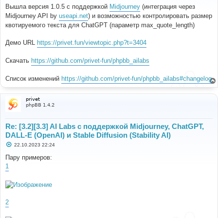
о
Вышла версия 1.0.5 с поддержкой
Midjourney
(интеграция через
б
Midjourney API by
useapi.net
) и возможностью контролировать размер
щ
е
квотируемого текста для ChatGPT (параметр max_quote_length)
н
и
е
Демо URL
https://privet.fun/viewtopic.php?t=3404
Скачать
https://github.com/privet-fun/phpbb_ailabs
Список изменений
https://github.com/privet-fun/phpbb_ailabs#changelog
privet
phpBB 1.4.2
Re: [3.2][3.3] AI Labs с поддержкой Midjourney, ChatGPT,
DALL-E (OpenAI) и Stable Diffusion (Stability AI)
С
22.10.2023 22:24
о
о
Пару примеров:
б
1
щ
е
н
и
е
2