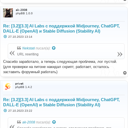
е
н
и
ak-2008
е
phpBB 1.0.0
Re: [3.2][3.3] AI Labs с поддержкой Midjourney, ChatGPT,
DALL-E (OpenAI) и Stable Diffusion (Stability AI)
С
27.10.2023 13:14
о
о
б
Nekstati
писал(а):
щ
е
URL rewriting
н
и
Спасибо заработало, а теперь следующая проблема, лог пустой.
е
(для проверки на питоне накидал скрипт, работает, осталось
заставить форумный работать)
privet
phpBB 1.4.2
Re: [3.2][3.3] AI Labs с поддержкой Midjourney, ChatGPT,
DALL-E (OpenAI) и Stable Diffusion (Stability AI)
С
27.10.2023 23:22
о
о
б
ak-2008
писал(а):
щ
е