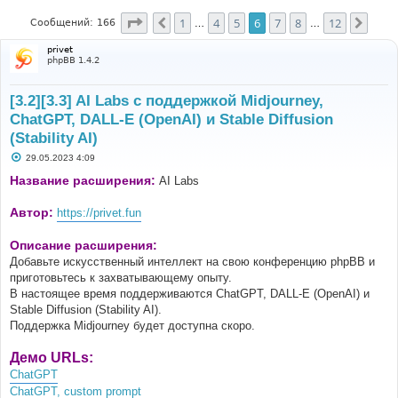
Страница
6
из
12
1
4
5
6
7
8
12
Пред.
След
Сообщений: 166
…
…
privet
phpBB 1.4.2
[3.2][3.3] AI Labs с поддержкой Midjourney,
ChatGPT, DALL-E (OpenAI) и Stable Diffusion
(Stability AI)
С
29.05.2023 4:09
о
о
Название расширения:
AI Labs
б
щ
е
Автор:
https://privet.fun
н
и
е
Описание расширения:
Добавьте искусственный интеллект на свою конференцию phpBB и
приготовьтесь к захватывающему опыту.
В настоящее время поддерживаются ChatGPT, DALL-E (OpenAI) и
Stable Diffusion (Stability AI).
Поддержка Midjourney будет доступна скоро.
Демо URLs:
ChatGPT
ChatGPT, custom prompt