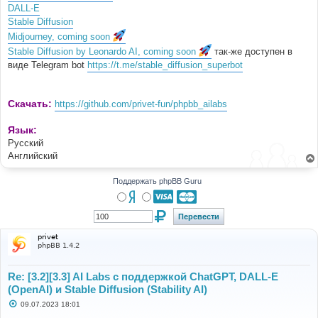
DALL-E
Stable Diffusion
Midjourney, coming soon
Stable Diffusion by Leonardo AI, coming soon
так-же доступен в
виде Telegram bot
https://t.me/stable_diffusion_superbot
Скачать:
https://github.com/privet-fun/phpbb_ailabs
Язык:
Русский
Английский
Поддержать phpBB Guru
privet
phpBB 1.4.2
Re: [3.2][3.3] AI Labs с поддержкой ChatGPT, DALL-E
(OpenAI) и Stable Diffusion (Stability AI)
С
09.07.2023 18:01
о