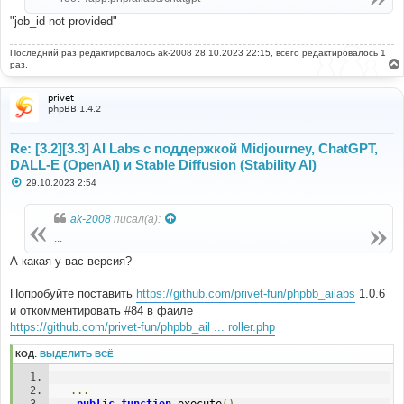
"job_id not provided"
Последний раз редактировалось
ak-2008
28.10.2023 22:15, всего редактировалось 1
раз.
privet
phpBB 1.4.2
Re: [3.2][3.3] AI Labs с поддержкой Midjourney, ChatGPT,
DALL-E (OpenAI) и Stable Diffusion (Stability AI)
С
29.10.2023 2:54
о
о
б
ak-2008
писал(а):
щ
е
...
н
и
А какая у вас версия?
е
Попробуйте поставить
https://github.com/privet-fun/phpbb_ailabs
1.0.6
и откомментировать #84 в фаиле
https://github.com/privet-fun/phpbb_ail ... roller.php
КОД:
ВЫДЕЛИТЬ ВСЁ
...