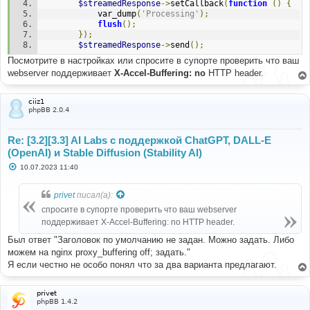
$streamedResponse
->
setCallback
(
function
()
{
            var_dump
(
'Processing'
);
flush
();
});
$streamedResponse
->
send
();
Посмотрите в настройках или спросите в супорте проверить что ваш
webserver поддерживает
X-Accel-Buffering: no
HTTP header.
ciiz1
phpBB 2.0.4
Re: [3.2][3.3] AI Labs с поддержкой ChatGPT, DALL-E
(OpenAI) и Stable Diffusion (Stability AI)
С
10.07.2023 11:40
о
о
б
privet
писал(а):
щ
е
спросите в супорте проверить что ваш webserver
н
поддерживает X-Accel-Buffering: no HTTP header.
и
е
Был ответ "Заголовок по умолчанию не задан. Можно задать. Либо
можем на nginx proxy_buffering off; задать."
Я если честно не особо понял что за два варианта предлагают.
privet
phpBB 1.4.2