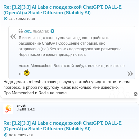
Re: [3.2][3.3] AI Labs с поддержкой ChatGPT, DALL-E
(OpenAI) и Stable Diffusion (Stability AI)
С
11.07.2023 19:18
о
о
б
ciiz1
писал(а):
щ
е
Я извиняюсь, а как по умолчанию должно работать
н
расширение ChatGPT Сообщение отправил, оно
и
е
отправлено (т.е.) без всяких перезагрузок оно размещено.
Через какое то время приходит ответ.
может Memcached, Redis какой нибудь включить, или это не
то
Надо делать refresh страницы вручную чтобы увидеть ответ и сам
прогресс, в phpbb по другому никак насколько мне известно.
Про Memcached и Redis не понял.
privet
phpBB 1.4.2
Re: [3.2][3.3] AI Labs с поддержкой ChatGPT, DALL-E
(OpenAI) и Stable Diffusion (Stability AI)
С
02.10.2023 2:38
о