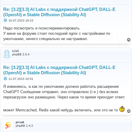
Re: [3.2][3.3] AI Labs с поддержкой ChatGPT, DALL-E
(OpenAI) и Stable Diffusion (Stability AI)
С
10.07.2023 19:15
о
о
Надо посмотреть и поэксперементировать.
б
У меня на форуме стоит последний ngnix с настройками по
щ
е
умолчанию, ничего специально не настраивал.
н
и
е
ciiz1
phpBB 2.0.4
Re: [3.2][3.3] AI Labs с поддержкой ChatGPT, DALL-E
(OpenAI) и Stable Diffusion (Stability AI)
С
11.07.2023 10:51
о
о
Я извиняюсь, а как по умолчанию должно работать расширение
б
ChatGPT Сообщение отправил, оно отправлено (т.е.) без всяких
щ
е
перезагрузок оно размещено. Через какое то время приходит ответ.
н
и
е
может Memcached, Redis какой нибудь включить, или это не то
privet
phpBB 1.4.2