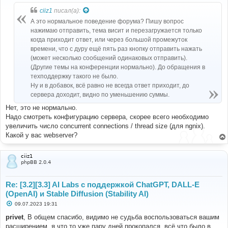
о
б
ciiz1
писал(а):
щ
е
А это нормальное поведение форума? Пишу вопрос
н
нажимаю отправить, тема висит и перезагружается только
и
е
когда приходит ответ, или через большой промежуток
времени, что с дуру ещё пять раз кнопку отправить нажать
(может несколько сообщений одинаковых отправить).
(Другие темы на конференции нормально). До обращения в
техподдержку такого не было.
Ну и в добавок, всё равно не всегда ответ приходит, до
сервера доходит, видно по уменьшению суммы.
Нет, это не нормально.
Надо смотреть конфигурацию сервера, скорее всего необходимо
увеличить число concurrent connections / thread size (для ngnix).
Какой у вас webserver?
ciiz1
phpBB 2.0.4
Re: [3.2][3.3] AI Labs с поддержкой ChatGPT, DALL-E
(OpenAI) и Stable Diffusion (Stability AI)
С
09.07.2023 19:31
о
о
privet
, В общем спасибо, видимо не судьба воспользоваться вашим
б
расширением, я что то уже пару дней прокопался, всё что было в
щ