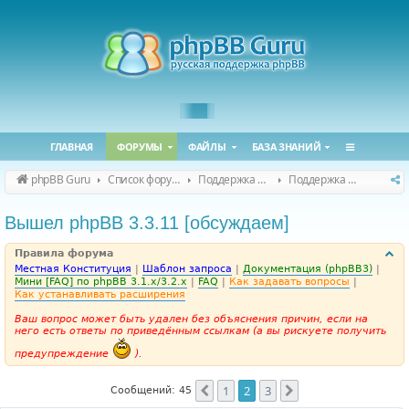
ГЛАВНАЯ
ФОРУМЫ
ФАЙЛЫ
БАЗА ЗНАНИЙ
phpBB Guru
Список форумов
Поддержка phpBB
Поддержка phpBB 3.3.x
Вышел phpBB 3.3.11 [обсуждаем]
Правила форума
Местная Конституция
|
Шаблон запроса
|
Документация (phpBB3)
|
Мини [FAQ] по phpBB 3.1.x/3.2.x
|
FAQ
|
Как задавать вопросы
|
Как устанавливать расширения
Ваш вопрос может быть удален без объяснения причин, если на
него есть ответы по приведённым ссылкам (а вы рискуете получить
предупреждение
).
1
2
3
Пред.
След.
Сообщений: 45