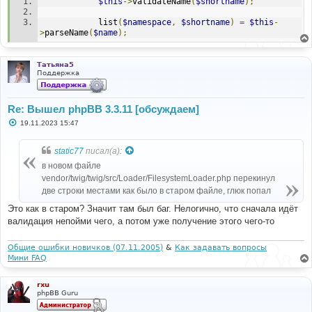
$this
->
validateName
(
$shortname
);
            list
(
$namespace
,
$shortname
)
=
$this
-
>
parseName
(
$name
);
Татьяна5
Поддержка
Re: Вышел phpBB 3.3.11 [обсуждаем]
С
19.11.2023 15:47
о
о
б
static77
писал(а):
щ
е
в новом файле
н
vendor/twig/twig/src/Loader/FilesystemLoader.php перекинул
и
е
две строки местами как было в старом файле, глюк попал
Это как в старом? Значит там был баг. Нелогично, что сначала идёт
валидация непойми чего, а потом уже получение этого чего-то
Общие ошибки новичков (07.11.2005)
&
Как задавать вопросы
Мини FAQ
rxu
phpBB Guru