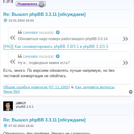
Re: Вышел phpBB 3.3.11 [обсуждаем]
С
23.01.2024 16:03
о
о
б
Leonator
писал(а):
щ
е
Обновиться надо поверх работающего phpBB 3.0.14
н
и
[FAQ] Как сконвертировать phpBB 3.0/3.1 в phpBB 3.2/3.3
е
Leonator
писал(а):
Ну и... подводные камни есть?
Есть, много. По версиям обновлять лучше напрямую, но без
тестовой конвертации не обойтись
Общие ошибки новичков (07.11.2005)
&
Как задавать вопросы
Мини FAQ
jd8615
phpBB 2.0.1
Re: Вышел phpBB 3.3.11 [обсуждаем]
С
07.02.2024 19:41
о
о
Обновилось без проблем. Ничего не сломалось.