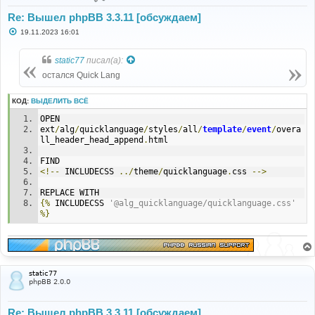
Re: Вышел phpBB 3.3.11 [обсуждаем]
С
19.11.2023 16:01
о
о
б
static77
писал(а):
щ
е
остался Quick Lang
н
и
е
КОД:
ВЫДЕЛИТЬ ВСЁ
OPEN
ext
/
alg
/
quicklanguage
/
styles
/
all
/
template
/
event
/
overa
ll_header_head_append
.
html
FIND
<!--
 INCLUDECSS 
../
theme
/
quicklanguage
.
css 
-->
REPLACE WITH
{%
 INCLUDECSS 
'@alg_quicklanguage/quicklanguage.css'
%}
static77
phpBB 2.0.0
Re: Вышел phpBB 3.3.11 [обсуждаем]