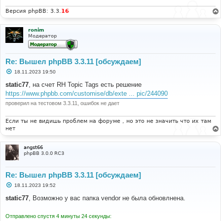
Версия phpBB: 3.3.
16
ronim
Модератор
Re: Вышел phpBB 3.3.11 [обсуждаем]
С
18.11.2023 19:50
о
о
static77
, на счет RH Topic Tags есть решение
б
https://www.phpbb.com/customise/db/exte ... pic/244090
щ
е
проверил на тестовом 3.3.11, ошибок не дает
н
и
е
Если ты не видишь проблем на форуме , но это не значить что их там
нет
angst66
phpBB 3.0.0 RC3
Re: Вышел phpBB 3.3.11 [обсуждаем]
С
18.11.2023 19:52
о
о
static77
, Возможно у вас папка vendor не была обновлнена.
б
щ
е
Отправлено спустя 4 минуты 24 секунды:
н