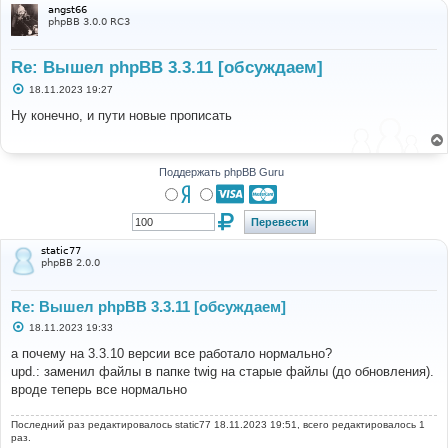
angst66
phpBB 3.0.0 RC3
Re: Вышел phpBB 3.3.11 [обсуждаем]
С
18.11.2023 19:27
о
о
Ну конечно, и пути новые прописать
б
щ
е
н
и
Поддержать phpBB Guru
е
static77
phpBB 2.0.0
Re: Вышел phpBB 3.3.11 [обсуждаем]
С
18.11.2023 19:33
о
о
а почему на 3.3.10 версии все работало нормально?
б
upd.: заменил файлы в папке twig на старые файлы (до обновления).
щ
е
вроде теперь все нормально
н
и
е
Последний раз редактировалось
static77
18.11.2023 19:51, всего редактировалось 1
раз.