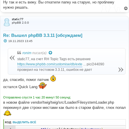
Ну так и есть вижу. Вы откатили папку на старую, но проблему
и
е
нужно решать.
static77
phpBB 2.0.0
Re: Вышел phpBB 3.3.11 [обсуждаем]
С
19.11.2023 13:45
о
о
б
ronim
писал(а):
щ
е
static77, на счет RH Topic Tags есть решение
н
https://www.phpbb.com/customise/db/exte
... pic/244090
и
е
проверил на тестовом 3.3.11, ошибок не дает
да, спасибо, помог патчик
остался Quick Lang
Отправлено спустя 1 час 20 минут 50 секунд:
в новом файле vendor/twig/twig/src/Loader/FilesystemLoader.php
перекинул две строки местами как было в старом файле, глюк попал
КОД:
ВЫДЕЛИТЬ ВСЁ