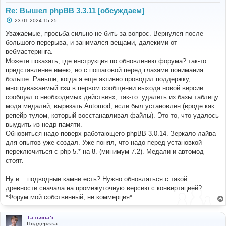
Re: Вышел phpBB 3.3.11 [обсуждаем]
С
23.01.2024 15:25
о
о
Уважаемые, просьба сильно не бить за вопрос. Вернулся после
б
большого перерыва, и занимался вещами, далекими от
щ
е
вебмастеринга.
н
Можете показать, где инструкция по обновлению форума? так-то
и
е
представление имею, но с пошаговой перед глазами понимания
больше. Раньше, когда я еще активно проводил поддержку,
многоуважаемый
rxu
в первом сообщении выхода новой версии
сообщал о необходимых действиях, так-то: удалить из базы таблицу
мода медалей, вырезать Automod, если был установлен (вроде как
репейр тулом, который восстанавливал файлы). Это то, что удалось
выудить из недр памяти.
Обновиться надо поверх работающего phpBB 3.0.14. Зеркало лайва
для опытов уже создал. Уже понял, что надо перед установкой
переключиться с php 5.* на 8. (минимум 7.2). Медали и автомод
стоят.
Ну и... подводные камни есть? Нужно обновляться с такой
древности сначала на промежуточную версию с конвертацией?
*Форум мой собственный, не коммерция*
Татьяна5
Поддержка