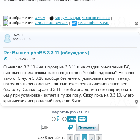
б
щ
е
н
и
ФМСА
|
Форум нутрициологов России
|
е
GNU/Linux Devuan
|
Yet another Basic
RuOrch
phpBB 1.2.0
Re: Вышел phpBB 3.3.11 [обсуждаем]
С
11.02.2024 23:26
о
о
Обновлял 3.3.10 (без модов) на 3.3.11 и на стадии обновления БД
б
система встала раком: какое еще поле с Youtube адресом? Не знаю
щ
е
такого! С нуля 3.3.10 вообще без ничего (языковые пакеты, темы),
н
потом опять обновление - автоматическое/патчи/измененное все
и
е
бестолку. Ставил сразу 3.3.11 - якобы она должна сконвертировать
базу при установке - встает в ту же позу. Сижу пока на 3.3.10, благо
критических исправлений вроде не было...
Поддержать phpBB Guru
1
2
3
Пред.
След.
Сообщений: 45