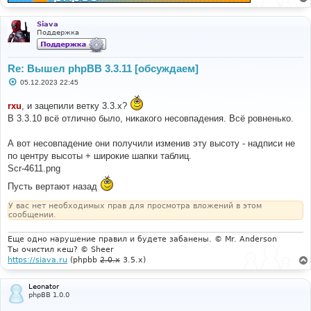
Siava
Поддержка
Re: Вышел phpBB 3.3.11 [обсуждаем]
С
05.12.2023 22:45
о
о
rxu
, и зацепили ветку 3.3.x?
б
щ
В 3.3.10 всё отлично было, никакого несовпадения. Всё ровненько.
е
н
и
А вот несовпадение они получили изменив эту высоту - надписи не
е
по центру высоты + широкие шапки таблиц.
Scr-4611.png
Пусть вертают назад
У вас нет необходимых прав для просмотра вложений в этом
сообщении.
Еще одно нарушение правил и будете забанены. © Mr. Anderson
Ты очистил кеш? © Sheer
https://siava.ru
(phpbb
2.0.x
3.5.x)
Leonator
phpBB 1.0.0