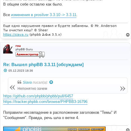
В общем себе оставлю как было.
Все
изменения в prosilver 3.3.10 -> 3.3.11
.
Еще одно нарушение правил и будете забанены. © Mr. Anderson
Ты очистил кеш? © Sheer
https://siava.ru
(phpbb
2.0.x
3.5.x)
rxu
phpBB Guru
Re: Вышел phpBB 3.3.11 [обсуждаем]
С
05.12.2023 18:36
о
о
б
Siava
писал(а):
щ
е
Непонятно зачем
н
и
https://github.com/phpbb/phpbb/pull/6457
е
https://tracker.phpbb.com/browse/PHPBB3-16796
Поправили несовпадение в расположении заголовков "Темы" И
"Сообщения". Правда, речь шла о ветке 4.