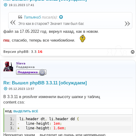
С
19.11.2023 17:41
о
о
б
Татьяна5
писал(а):
щ
е
Это как в старом? Значит там был баг.
н
и
файл за 17.05.2022 год. вернул назад, как в новом.
е
rxu
, спасибо, теперь все чикибомбони.
Версия phpBB: 3.3.
16
Siava
Поддержка
Re: Вышел phpBB 3.3.11 [обсуждаем]
С
05.12.2023 13:57
о
о
В 3.3.11 в prosilver изменили высоту шапки у таблиц
б
content.css:
щ
е
н
КОД:
ВЫДЕЛИТЬ ВСЁ
и
е
 li
.
header dt
,
 li
.
header dd 
{
-
	line
-
height
:
1em
;
+
	line
-
height
:
1.6em
;
Непонятно зачем... выглядит не очень или непривычно.