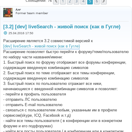
1
2
3
4
5
6
Пред.
След.
Сообщений: 76
Алг
Former team member
[3.2] [dev] liveSearch - живой поиск (как в Гугле)
С
25.04.2016 17:50
о
о
Расширение является 3.2 совместимой версией к
б
[dev] liveSearch - живой поиск (как в Гугле)
щ
е
Расширение позволяет быстро перейти к форуму/теме/пользователю
н
по набору части названия/имени:
и
е
1. Быстрый поиск по форуму отображает все форумы конференции,
содержащие введенную комбинацию символов
2. Быстрый поиск по теме отображает все темы конференции,
содержащие введенную комбинацию символов
3. Быстрый поиск по пользователю отражает все ники,
начинающиеся с введенной комбинации символов и позволяет:
- перейти в профиль пользователя
- отправить ЛС пользователю
- отправить E-mail пользователю
- связаться с пользователем любым, указанным им в профиле
сервисом(skype, ICQ, Facebook и.т.д)
- найти все темы пользователя ( в конференции или в конкретном
форуме и его подфорумах)
- найти все посты пользователя ( в конференции или в конкретном