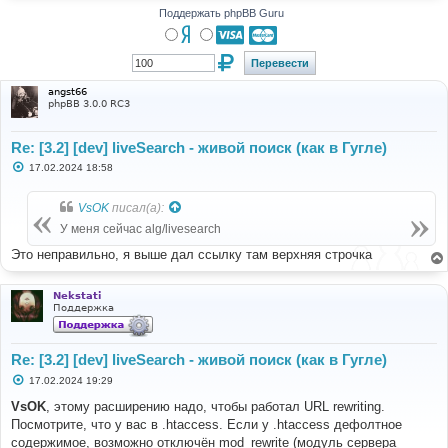
Поддержать phpBB Guru
angst66
phpBB 3.0.0 RC3
Re: [3.2] [dev] liveSearch - живой поиск (как в Гугле)
С
17.02.2024 18:58
о
о
б
VsOK
писал(а):
щ
е
У меня сейчас alg/livesearch
н
и
Это неправильно, я выше дал ссылку там верхняя строчка
е
Nekstati
Поддержка
Re: [3.2] [dev] liveSearch - живой поиск (как в Гугле)
С
17.02.2024 19:29
о
о
VsOK
, этому расширению надо, чтобы работал URL rewriting.
б
Посмотрите, что у вас в .htaccess. Если у .htaccess дефолтное
щ
е
содержимое, возможно отключён mod_rewrite (модуль сервера