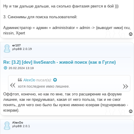
Ну и так дальше дальше, на сколько фантазия рвется в бой )))
3. Синонимы для поиска пользователей:
Администратор = админ = administrator = admin -> (выводит ники) rxu,
nissin, Xpert
er107
phpBB 2.0.19
Re: [3.2] [dev] liveSearch - живой поиск (как в Гугле)
С
20.02.2024 13:19
о
о
б
AlexOo
писал(а):
щ
е
хотя последнее имхо лишнее.
н
и
Оффтоп, конечно, но как по мне, так это расширение на форуме
е
лишнее, как ни придумывал, какая от него польза, так и не смог
понять, для чего оно было бы нужно именно юзерам (подчеркиваю -
юзерам).
AlexOo
phpBB 2.0.1