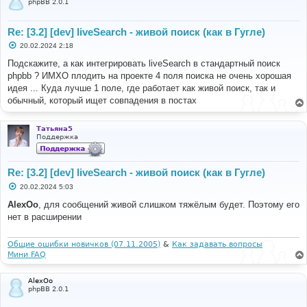
phpBB 2.0.1
Re: [3.2] [dev] liveSearch - живой поиск (как в Гугле)
С
20.02.2024 2:18
о
о
Подскажите, а как интегрировать liveSearch в стандартный поиск
б
phpbb ? ИМХО плодить на проекте 4 поля поиска не очень хорошая
щ
е
идея ... Куда лучше 1 поле, где работает как живой поиск, так и
н
обычный, который ищет совпадения в постах
и
е
Татьяна5
Поддержка
Re: [3.2] [dev] liveSearch - живой поиск (как в Гугле)
С
20.02.2024 5:03
о
о
AlexOo
, для сообщений живой слишком тяжёлым будет. Поэтому его
б
нет в расширении
щ
е
н
и
Общие ошибки новичков (07.11.2005)
&
Как задавать вопросы
е
Мини FAQ
AlexOo
phpBB 2.0.1