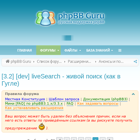
ГЛАВНАЯ
ФОРУМЫ
ФАЙЛЫ
БАЗА ЗНАНИЙ
phpBB Guru
Список форумов
Расширения phpBB
Анонсы и поддержка расширений для phpBB
[3.2] [dev] liveSearch - живой поиск (как в
Гугле)
Правила форума
Местная Конституция
|
Шаблон запроса
|
Документация (phpBB3)
|
Мини [FAQ] по phpBB3.1.x/3.3.x
|
FAQ
|
Как задавать вопросы
|
Как устанавливать расширения
Ваш вопрос может быть удален без объяснения причин, если на
него есть ответы по приведённым ссылкам (а вы рискуете получить
предупреждение
).