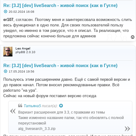
Re: [3.2] [dev] liveSearch - живой поиск (как в Гугле)
С
20.02.2024 16:08
о
о
er107
, согласен. Поэтому меня и заинтересовала возможность слить
б
весь функционал в одно поле. Для своих пользователей пользу
щ
е
увидел, но именно в том ракурсе, что я описал. Та реализация, что
н
предложена сейчас конечно больше для админов
и
е
Leo Angel
phpBB 2.0.10
Re: [3.2] [dev] liveSearch - живой поиск (как в Гугле)
С
17.05.2024 19:56
о
о
Пользуюсь этим расширением давно. Ещё с самой первой версии и
б
до правок начал. Потом вносил рекомендованные правки. Всё
щ
е
работало "на ура".
н
Сейчас на новый форум поставил версию отсюда
и
е
Татьяна5
писал(а):
Вариант расширения для 3.3, с правками из темы
Также изменено название папки, так что обновлять с полной
переустановкой
alg_livesearch_3.3.zip