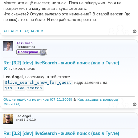
Может, что ещё вылезет, не знаю. Пока не обнаружил. Но я не
программист и могу не знать куда смотреть.
Что скажете? Откуда вылезло это изменение? В старой версии (до
правок) этого не было. И всё работало корректно.
ALL ABOUT AQUARIUM
Татьяна5
Поддержка
Re: [3.2] [dev] liveSearch - живой поиск (как в Гугле)
С
17.05.2024 23:36
о
о
Leo Angel
, навскидку: в той строке
б
$live_search_show_for_guest
надо заменить на
щ
е
$is_live_search
н
и
е
Общие ошибки новичков (07.11.2005)
&
Как задавать вопросы
Мини FAQ
Leo Angel
phpBB 2.0.10
Re: [3.2] [dev] liveSearch - живой поиск (как в Гугле)