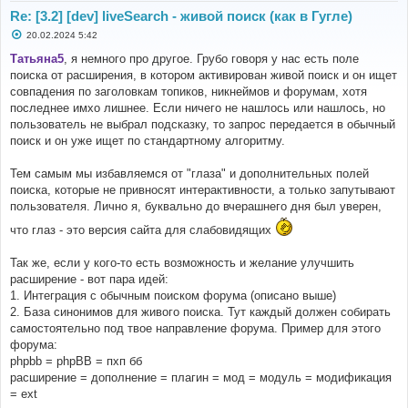
Re: [3.2] [dev] liveSearch - живой поиск (как в Гугле)
С
20.02.2024 5:42
о
о
Татьяна5
, я немного про другое. Грубо говоря у нас есть поле
б
поиска от расширения, в котором активирован живой поиск и он ищет
щ
е
совпадения по заголовкам топиков, никнеймов и форумам, хотя
н
последнее имхо лишнее. Если ничего не нашлось или нашлось, но
и
е
пользователь не выбрал подсказку, то запрос передается в обычный
поиск и он уже ищет по стандартному алгоритму.
Тем самым мы избавляемся от "глаза" и дополнительных полей
поиска, которые не привносят интерактивности, а только запутывают
пользователя. Лично я, буквально до вчерашнего дня был уверен,
что глаз - это версия сайта для слабовидящих
Так же, если у кого-то есть возможность и желание улучшить
расширение - вот пара идей:
1. Интеграция с обычным поиском форума (описано выше)
2. База синонимов для живого поиска. Тут каждый должен собирать
самостоятельно под твое направление форума. Пример для этого
форума:
phpbb = phpBB = пхп бб
расширение = дополнение = плагин = мод = модуль = модификация
= ext