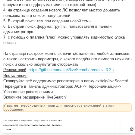
форуме и его подфорумах или в конкретной теме)
4. на странице создания нового ЛС позволяет быстро добавить
пользователя в список получателей
5. Быстрый поиск тем при создании новой темы
6. Быстрый поиск форума, группы, пользователя в панели
администратора
7. с помощью плагина "глаз" можно управлять видимостью блока
поиска
На странице настроек можно включить/отключить любой из поисков,
а также настроить параметры, с какого введённого символа начинать
поиск и сколько результатов отображать
Репозиторий
:
https://github.com/alg5/liveSearch/tree/dev_3.2.x
Инсталляция
:
Скопируйте всё содержимое репозитория в папку ext/alg/liveSearch/
Перейдите в Панель администратора: АСР-> Персонализация->
Управление расширениями
Включите расширение "liveSearch"
У вас нет необходимых прав для просмотра вложений в этом
сообщении.
Там упёртость и инертность, могут, кстати, в морду дать.
А ты проявляй интеллигентность, постарайся убеждать...
Т. Шаов