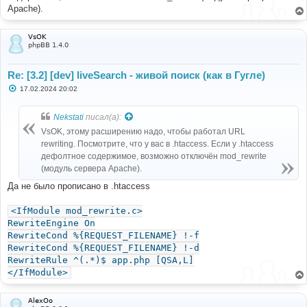
н
Apache).
и
е
VsOK
phpBB 1.4.0
Re: [3.2] [dev] liveSearch - живой поиск (как в Гугле)
С
17.02.2024 20:02
о
о
б
Nekstati
писал(а):
щ
е
VsOK, этому расширению надо, чтобы работал URL
н
rewriting. Посмотрите, что у вас в .htaccess. Если у .htaccess
и
е
дефолтное содержимое, возможно отключён mod_rewrite
(модуль сервера Apache).
Да не было прописано в .htaccess
<IfModule mod_rewrite.c>
RewriteEngine On
RewriteCond %{REQUEST_FILENAME} !-f
RewriteCond %{REQUEST_FILENAME} !-d
RewriteRule ^(.*)$ app.php [QSA,L]
</IfModule>
AlexOo