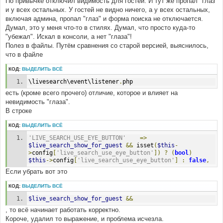
По привычке отключил видимость для гостей. И тут же пропал "глаз"
и у всех остальных. У гостей не видно ничего, а у всех остальных,
включая админа, пропал "глаз" и форма поиска не отключается.
Думал, это у меня что-то в стилях. Думал, что просто куда-то
"убежал". Искал в консоли, а нет "глаза"!
Полез в файлы. Путём сравнения со старой версией, выяснилось,
что в файле
КОД:
ВЫДЕЛИТЬ ВСЁ
\livesearch\event\listener
.
php
есть (кроме всего прочего) отличие, которое и влияет на
невидимость "глаза".
В строке
КОД:
ВЫДЕЛИТЬ ВСЁ
'LIVE_SEARCH_USE_EYE_BUTTON'
=>
$live_search_show_for_guest
&&
 isset
(
$this
-
>
config
[
'live_search_use_eye_button'
])
?
(
bool
)
$this
->
config
[
'live_search_use_eye_button'
]
:
false
,
Если убрать вот это
КОД:
ВЫДЕЛИТЬ ВСЁ
$live_search_show_for_guest
&&
, то всё начинает работать корректно.
Короче, удалил то выражение, и проблема исчезла.