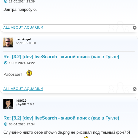
С
17.05.2024 23:39
о
о
Завтра попробую.
б
щ
е
н
и
ALL ABOUT AQUARIUM
е
Leo Angel
phpBB 2.0.10
Re: [3.2] [dev] liveSearch - живой поиск (как в Гугле)
С
18.05.2024 14:22
о
о
б
Работает!
щ
е
н
и
ALL ABOUT AQUARIUM
е
jd8615
phpBB 2.0.1
Re: [3.2] [dev] liveSearch - живой поиск (как в Гугле)
С
06.04.2025 17:34
о
о
Случайно никто себе show-hide.png не рисовал под тёмный фон? Я
б