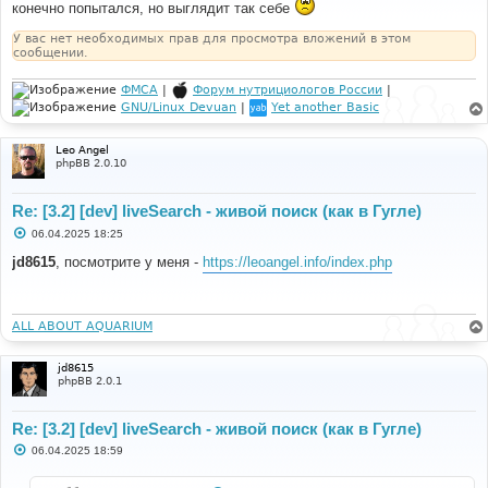
щ
конечно попытался, но выглядит так себе
е
н
У вас нет необходимых прав для просмотра вложений в этом
и
сообщении.
е
ФМСА
|
Форум нутрициологов России
|
GNU/Linux Devuan
|
Yet another Basic
Leo Angel
phpBB 2.0.10
Re: [3.2] [dev] liveSearch - живой поиск (как в Гугле)
С
06.04.2025 18:25
о
о
jd8615
, посмотрите у меня -
https://leoangel.info/index.php
б
щ
е
н
и
ALL ABOUT AQUARIUM
е
jd8615
phpBB 2.0.1
Re: [3.2] [dev] liveSearch - живой поиск (как в Гугле)
С
06.04.2025 18:59
о
о
б