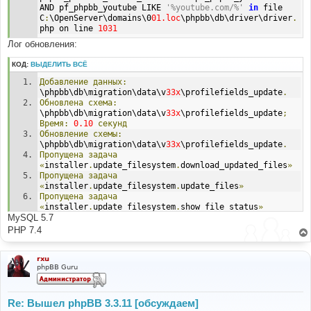
AND pf_phpbb_youtube LIKE 
'%youtube.com/%'
in
 file 
C
:
\OpenServer\domains\0
01.loc
\phpbb\db\driver\driver
.
php on line 
1031
Лог обновления:
КОД:
ВЫДЕЛИТЬ ВСЁ
Добавление
данных:
\phpbb\db\migration\data\v
33x
\profilefields_update
.
Обновлена
схема:
\phpbb\db\migration\data\v
33x
\profilefields_update
;
Время:
0.10
секунд
Обновление
схемы:
\phpbb\db\migration\data\v
33x
\profilefields_update
.
Пропущена
задача
«
installer
.
update_filesystem
.
download_updated_files
»
Пропущена
задача
«
installer
.
update_filesystem
.
update_files
»
Пропущена
задача
«
installer
.
update_filesystem
.
show_file_status
»
MySQL 5.7
Пропущена
задача
«
installer
.
update_filesystem
.
diff_files
»
PHP 7.4
Пропущена
задача
«
installer
.
update_filesystem
.
check_task
»
Пропущена
задача
rxu
phpBB Guru
«
installer
.
obtain_data
.
update_ftp_settings
»
Пропущена
задача
«
installer
.
obtain_data
.
update_files
»
Пропущена
задача
«
installer
.
obtain_data
.
file_updater_method
»
Re: Вышел phpBB 3.3.11 [обсуждаем]