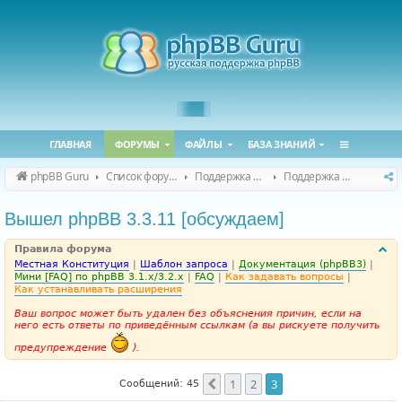
ГЛАВНАЯ
ФОРУМЫ
ФАЙЛЫ
БАЗА ЗНАНИЙ
phpBB Guru
Список форумов
Поддержка phpBB
Поддержка phpBB 3.3.x
Вышел phpBB 3.3.11 [обсуждаем]
Правила форума
Местная Конституция
|
Шаблон запроса
|
Документация (phpBB3)
|
Мини [FAQ] по phpBB 3.1.x/3.2.x
|
FAQ
|
Как задавать вопросы
|
Как устанавливать расширения
Ваш вопрос может быть удален без объяснения причин, если на
него есть ответы по приведённым ссылкам (а вы рискуете получить
предупреждение
).
1
2
3
Пред.
Сообщений: 45