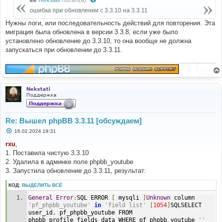
щ
е
ошибка при обновлении с 3.3.10 на 3.3.11
н
и
Нужны логи, или последовательность действий для повторения. Эта
е
миграция была обновлена в версии 3.3.8, если уже было
установлено обновление до 3.3.10, то она вообще не должна
запускаться при обновлении до 3.3.11.
Nekstati
Поддержка
Re: Вышел phpBB 3.3.11 [обсуждаем]
С
16.02.2024 19:31
о
о
rxu
,
б
1. Поставила чистую 3.3.10
щ
е
2. Удалила в админке поле phpbb_youtube
н
3. Запустила обновление до 3.3.11, результат:
и
е
КОД:
ВЫДЕЛИТЬ ВСЁ
General
Error
:
SQL ERROR 
[
 mysqli 
]
Unknown
 column 
'pf_phpbb_youtube'
in
'field list'
[
1054
]
SQLSELECT 
user_id
,
 pf_phpbb_youtube FROM 
phpbb_profile_fields_data WHERE pf_phpbb_youtube 
''