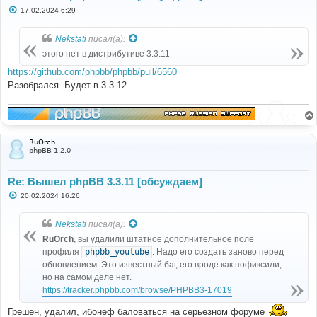
С
17.02.2024 6:29
о
о
б
Nekstati
писал(а):
щ
е
этого нет в дистрибутиве 3.3.11
н
и
https://github.com/phpbb/phpbb/pull/6560
е
Разобрался. Будет в 3.3.12.
RuOrch
phpBB 1.2.0
Re: Вышел phpBB 3.3.11 [обсуждаем]
С
20.02.2024 16:26
о
о
б
Nekstati
писал(а):
щ
е
RuOrch
, вы удалили штатное дополнительное поле
н
профиля
phpbb_youtube
. Надо его создать заново перед
и
е
обновлением. Это известный баг, его вроде как пофиксили,
но на самом деле нет.
https://tracker.phpbb.com/browse/PHPBB3-17019
Грешен, удалил, ибонеф баловаться на серьезном форуме