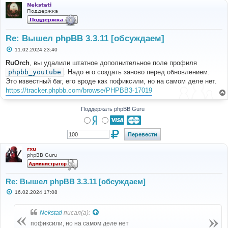
Nekstati
Поддержка
Re: Вышел phpBB 3.3.11 [обсуждаем]
С
11.02.2024 23:40
о
о
RuOrch
, вы удалили штатное дополнительное поле профиля
б
phpbb_youtube
. Надо его создать заново перед обновлением.
щ
е
Это известный баг, его вроде как пофиксили, но на самом деле нет.
н
https://tracker.phpbb.com/browse/PHPBB3-17019
и
е
Поддержать phpBB Guru
rxu
phpBB Guru
Re: Вышел phpBB 3.3.11 [обсуждаем]
С
16.02.2024 17:08
о
о
б
Nekstati
писал(а):
щ
е
пофиксили, но на самом деле нет
н