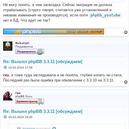
и
Не могу понять, в чем загвоздка. Сейчас миграция не должна
е
отрабатывать (строго говоря, считается уже установленной и
никакие изменения не производятся), если поля
phpbb_youtube
нет в БД. Что идет не так?
Nekstati
Поддержка
Re: Вышел phpBB 3.3.11 [обсуждаем]
С
16.02.2024 17:58
о
о
rxu
, я тоже туда заглядывала и не поняла, глубже копать не стала.
б
Последний раз была ошибка при обновлении с 3.3.10 на 3.3.11.
щ
е
н
и
rxu
е
phpBB Guru
Re: Вышел phpBB 3.3.11 [обсуждаем]
С
16.02.2024 18:36
о
о
б
Nekstati
писал(а):