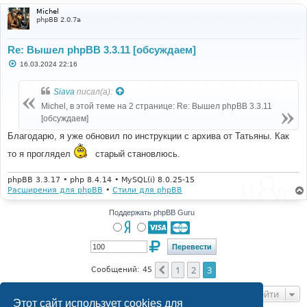
Michel
phpBB 2.0.7a
Re: Вышел phpBB 3.3.11 [обсуждаем]
С
16.03.2024 22:16
о
о
б
Siava
писал(а):
щ
е
Michel, в этой теме на 2 странице: Re: Вышел phpBB 3.3.11
н
[обсуждаем]
и
е
Благодарю, я уже обновил по инструкции с архива от Татьяны. Как
то я проглядел
старый становлюсь.
phpBB 3.3.17 • php 8.4.14 • MySQL(i) 8.0.25-15
Расширения для phpBB
•
Стили для phpBB
Поддержать phpBB Guru
1
2
3
Пред.
Сообщений: 45
Перейти
Этот сайт использует cookies для