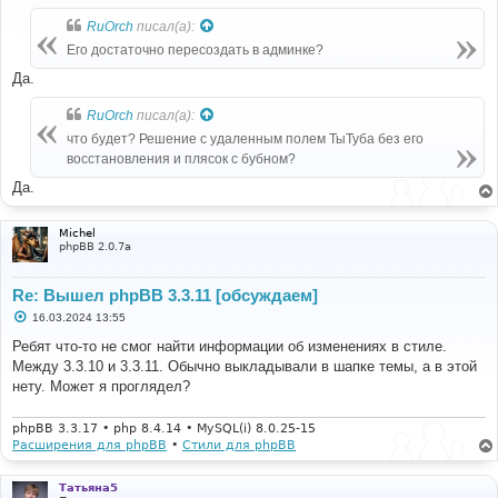
о
б
RuOrch
писал(а):
щ
е
Его достаточно пересоздать в админке?
н
и
Да.
е
RuOrch
писал(а):
что будет? Решение с удаленным полем ТыТуба без его
восстановления и плясок с бубном?
Да.
Michel
phpBB 2.0.7a
Re: Вышел phpBB 3.3.11 [обсуждаем]
С
16.03.2024 13:55
о
о
Ребят что-то не смог найти информации об изменениях в стиле.
б
Между 3.3.10 и 3.3.11. Обычно выкладывали в шапке темы, а в этой
щ
е
нету. Может я проглядел?
н
и
е
phpBB 3.3.17 • php 8.4.14 • MySQL(i) 8.0.25-15
Расширения для phpBB
•
Стили для phpBB
Татьяна5