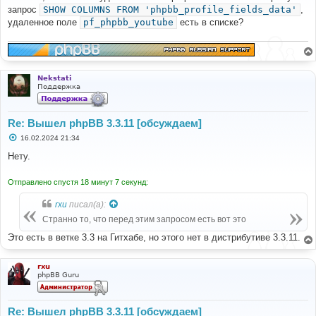
б
запрос
SHOW COLUMNS FROM 'phpbb_profile_fields_data'
,
щ
е
удаленное поле
pf_phpbb_youtube
есть в списке?
н
и
е
Nekstati
Поддержка
Re: Вышел phpBB 3.3.11 [обсуждаем]
С
16.02.2024 21:34
о
о
Нету.
б
щ
е
Отправлено спустя 18 минут 7 секунд:
н
и
rxu
писал(а):
е
Странно то, что перед этим запросом есть вот это
Это есть в ветке 3.3 на Гитхабе, но этого нет в дистрибутиве 3.3.11.
rxu
phpBB Guru
Re: Вышел phpBB 3.3.11 [обсуждаем]