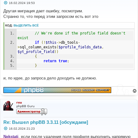
С
16.02.2024 19:53
о
о
Другая миграция дает ошибку, посмотрим.
б
Странно то, что перед этим запросом есть вот это
щ
е
н
КОД:
ВЫДЕЛИТЬ ВСЁ
и
е
// We're done if the profile field doesn't 
exist
if
(!
$this
->
db_tools
-
>
sql_column_exists
(
$profile_fields_data
,
$yt_profile_field
))
{
return
true
;
}
и, по идее, до запроса дело доходить не должно.
rxu
phpBB Guru
Re: Вышел phpBB 3.3.11 [обсуждаем]
С
16.02.2024 21:23
о
о
Nekstati
, если после удаления поля профиля выполнить напрямую