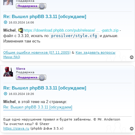
Поддержка
Re: Вышел phpBB 3.3.11 [обсуждаем]
С
16.03.2024 14:06
о
о
Michel
,
https://download.phpbb.com/pub/release/ ... -patch.zip
-
б
файл с 3.3.10, искать по
prosilver/style.cfg
и дальше.
щ
е
Изменения там есть
н
и
е
Общие ошибки новичков (07.11.2005)
&
Как задавать вопросы
Мини FAQ
Siava
Поддержка
Re: Вышел phpBB 3.3.11 [обсуждаем]
С
16.03.2024 19:26
о
о
Michel
, в этой теме на 2 странице:
б
Re: Вышел phpBB 3.3.11 [обсуждаем]
щ
е
н
и
Еще одно нарушение правил и будете забанены. © Mr. Anderson
е
Ты очистил кеш? © Sheer
https://siava.ru
(phpbb
2.0.x
3.5.x)