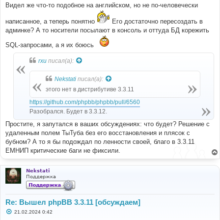
Видел же что-то подобное на английском, но не по-человечески
написанное, а теперь понятно
Его достаточно пересоздать в
админке? А то носители посылают в консоль и оттуда БД корежить
SQL-запросами, а я их боюсь
rxu
писал(а):
Nekstati
писал(а):
этого нет в дистрибутиве 3.3.11
https://github.com/phpbb/phpbb/pull/6560
Разобрался. Будет в 3.3.12.
Простите, я запутался в ваших обсуждениях: что будет? Решение с
удаленным полем ТыТуба без его восстановления и плясок с
бубном? А то я бы подождал по ленности своей, благо в 3.3.11
ЕМНИП критические баги не фиксили.
Nekstati
Поддержка
Re: Вышел phpBB 3.3.11 [обсуждаем]
С
21.02.2024 0:42
о