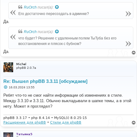
о
б
RuOrch
писал(а):
щ
е
Его достаточно пересоздать в админке?
н
и
Да.
е
RuOrch
писал(а):
что будет? Решение с удаленным полем ТыТуба без его
восстановления и плясок с бубном?
Да.
Michel
phpBB 2.0.7a
Re: Вышел phpBB 3.3.11 [обсуждаем]
С
16.03.2024 13:55
о
о
Ребят что-то не смог найти информации об изменениях в стиле.
б
Между 3.3.10 и 3.3.11. Обычно выкладывали в шапке темы, а в этой
щ
е
нету. Может я проглядел?
н
и
е
phpBB 3.3.17 • php 8.4.14 • MySQL(i) 8.0.25-15
Расширения для phpBB
•
Стили для phpBB
Татьяна5