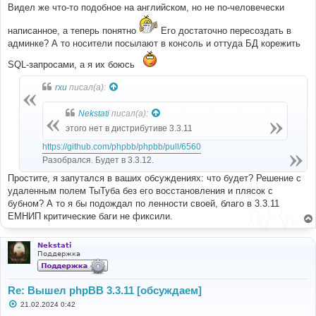
Видел же что-то подобное на английском, но не по-человечески
написанное, а теперь понятно
Его достаточно пересоздать в
админке? А то носители посылают в консоль и оттуда БД корежить
SQL-запросами, а я их боюсь
rxu
писал(а):
Nekstati
писал(а):
этого нет в дистрибутиве 3.3.11
https://github.com/phpbb/phpbb/pull/6560
Разобрался. Будет в 3.3.12.
Простите, я запутался в ваших обсуждениях: что будет? Решение с
удаленным полем ТыТуба без его восстановления и плясок с
бубном? А то я бы подождал по ленности своей, благо в 3.3.11
ЕМНИП критические баги не фиксили.
Nekstati
Поддержка
Re: Вышел phpBB 3.3.11 [обсуждаем]
С
21.02.2024 0:42
о