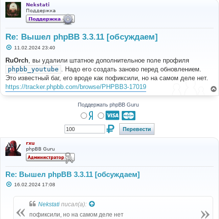
Nekstati
Поддержка
Re: Вышел phpBB 3.3.11 [обсуждаем]
С
11.02.2024 23:40
о
о
RuOrch
, вы удалили штатное дополнительное поле профиля
б
phpbb_youtube
. Надо его создать заново перед обновлением.
щ
е
Это известный баг, его вроде как пофиксили, но на самом деле нет.
н
https://tracker.phpbb.com/browse/PHPBB3-17019
и
е
Поддержать phpBB Guru
rxu
phpBB Guru
Re: Вышел phpBB 3.3.11 [обсуждаем]
С
16.02.2024 17:08
о
о
б
Nekstati
писал(а):
щ
е
пофиксили, но на самом деле нет
н