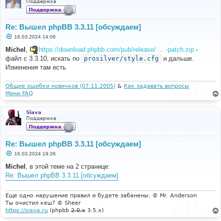
Поддержка
Re: Вышел phpBB 3.3.11 [обсуждаем]
С
16.03.2024 14:06
о
о
Michel
,
https://download.phpbb.com/pub/release/ ... -patch.zip
-
б
файл с 3.3.10, искать по
prosilver/style.cfg
и дальше.
щ
е
Изменения там есть
н
и
е
Общие ошибки новичков (07.11.2005)
&
Как задавать вопросы
Мини FAQ
Siava
Поддержка
Re: Вышел phpBB 3.3.11 [обсуждаем]
С
16.03.2024 19:26
о
о
Michel
, в этой теме на 2 странице:
б
Re: Вышел phpBB 3.3.11 [обсуждаем]
щ
е
н
и
Еще одно нарушение правил и будете забанены. © Mr. Anderson
е
Ты очистил кеш? © Sheer
https://siava.ru
(phpbb
2.0.x
3.5.x)