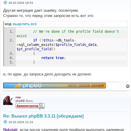
С
16.02.2024 19:53
о
о
Другая миграция дает ошибку, посмотрим.
б
Странно то, что перед этим запросом есть вот это
щ
е
н
КОД:
ВЫДЕЛИТЬ ВСЁ
и
е
// We're done if the profile field doesn't 
exist
if
(!
$this
->
db_tools
-
>
sql_column_exists
(
$profile_fields_data
,
$yt_profile_field
))
{
return
true
;
}
и, по идее, до запроса дело доходить не должно.
rxu
phpBB Guru
Re: Вышел phpBB 3.3.11 [обсуждаем]
С
16.02.2024 21:23
о
о
Nekstati
, если после удаления поля профиля выполнить напрямую