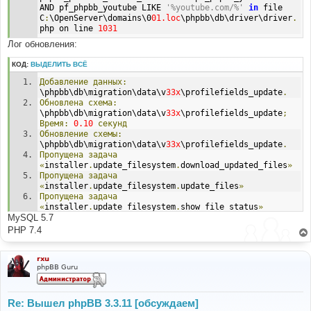
AND pf_phpbb_youtube LIKE 
'%youtube.com/%'
in
 file 
C
:
\OpenServer\domains\0
01.loc
\phpbb\db\driver\driver
.
php on line 
1031
Лог обновления:
КОД:
ВЫДЕЛИТЬ ВСЁ
Добавление
данных:
\phpbb\db\migration\data\v
33x
\profilefields_update
.
Обновлена
схема:
\phpbb\db\migration\data\v
33x
\profilefields_update
;
Время:
0.10
секунд
Обновление
схемы:
\phpbb\db\migration\data\v
33x
\profilefields_update
.
Пропущена
задача
«
installer
.
update_filesystem
.
download_updated_files
»
Пропущена
задача
«
installer
.
update_filesystem
.
update_files
»
Пропущена
задача
«
installer
.
update_filesystem
.
show_file_status
»
MySQL 5.7
Пропущена
задача
«
installer
.
update_filesystem
.
diff_files
»
PHP 7.4
Пропущена
задача
«
installer
.
update_filesystem
.
check_task
»
Пропущена
задача
rxu
phpBB Guru
«
installer
.
obtain_data
.
update_ftp_settings
»
Пропущена
задача
«
installer
.
obtain_data
.
update_files
»
Пропущена
задача
«
installer
.
obtain_data
.
file_updater_method
»
Re: Вышел phpBB 3.3.11 [обсуждаем]