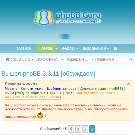
ГЛАВНАЯ
ФОРУМЫ
ФАЙЛЫ
БАЗА ЗНАНИЙ
phpBB Guru
Список форумов
Поддержка phpBB
Поддержка phpBB 3.3.x
Вышел phpBB 3.3.11 [обсуждаем]
Правила форума
Местная Конституция
|
Шаблон запроса
|
Документация (phpBB3)
|
Мини [FAQ] по phpBB 3.1.x/3.2.x
|
FAQ
|
Как задавать вопросы
|
Как устанавливать расширения
Ваш вопрос может быть удален без объяснения причин, если на
него есть ответы по приведённым ссылкам (а вы рискуете получить
предупреждение
).
1
2
3
Пред.
Сообщений: 45