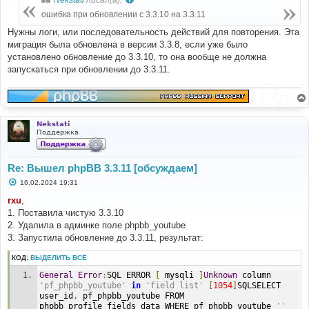
щ
е
ошибка при обновлении с 3.3.10 на 3.3.11
н
и
Нужны логи, или последовательность действий для повторения. Эта
е
миграция была обновлена в версии 3.3.8, если уже было
установлено обновление до 3.3.10, то она вообще не должна
запускаться при обновлении до 3.3.11.
Nekstati
Поддержка
Re: Вышел phpBB 3.3.11 [обсуждаем]
С
16.02.2024 19:31
о
о
rxu
,
б
1. Поставила чистую 3.3.10
щ
е
2. Удалила в админке поле phpbb_youtube
н
3. Запустила обновление до 3.3.11, результат:
и
е
КОД:
ВЫДЕЛИТЬ ВСЁ
General
Error
:
SQL ERROR 
[
 mysqli 
]
Unknown
 column 
'pf_phpbb_youtube'
in
'field list'
[
1054
]
SQLSELECT 
user_id
,
 pf_phpbb_youtube FROM 
phpbb_profile_fields_data WHERE pf_phpbb_youtube 
''