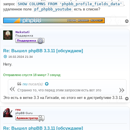
б
запрос
SHOW COLUMNS FROM 'phpbb_profile_fields_data'
,
щ
е
удаленное поле
pf_phpbb_youtube
есть в списке?
н
и
е
Nekstati
Поддержка
Re: Вышел phpBB 3.3.11 [обсуждаем]
С
16.02.2024 21:34
о
о
Нету.
б
щ
е
Отправлено спустя 18 минут 7 секунд:
н
и
rxu
писал(а):
е
Странно то, что перед этим запросом есть вот это
Это есть в ветке 3.3 на Гитхабе, но этого нет в дистрибутиве 3.3.11.
rxu
phpBB Guru
Re: Вышел phpBB 3.3.11 [обсуждаем]