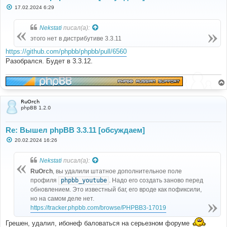
С
17.02.2024 6:29
о
о
б
Nekstati
писал(а):
щ
е
этого нет в дистрибутиве 3.3.11
н
и
https://github.com/phpbb/phpbb/pull/6560
е
Разобрался. Будет в 3.3.12.
RuOrch
phpBB 1.2.0
Re: Вышел phpBB 3.3.11 [обсуждаем]
С
20.02.2024 16:26
о
о
б
Nekstati
писал(а):
щ
е
RuOrch
, вы удалили штатное дополнительное поле
н
профиля
phpbb_youtube
. Надо его создать заново перед
и
е
обновлением. Это известный баг, его вроде как пофиксили,
но на самом деле нет.
https://tracker.phpbb.com/browse/PHPBB3-17019
Грешен, удалил, ибонеф баловаться на серьезном форуме