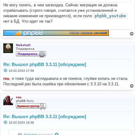
и
Не могу понять, в чем загвоздка. Сейчас миграция не должна
е
отрабатывать (строго говоря, считается уже установленной и
никакие изменения не производятся), если поля
phpbb_youtube
нет в БД. Что идет не так?
Nekstati
Поддержка
Re: Вышел phpBB 3.3.11 [обсуждаем]
С
16.02.2024 17:58
о
о
rxu
, я тоже туда заглядывала и не поняла, глубже копать не стала.
б
Последний раз была ошибка при обновлении с 3.3.10 на 3.3.11.
щ
е
н
и
rxu
е
phpBB Guru
Re: Вышел phpBB 3.3.11 [обсуждаем]
С
16.02.2024 18:36
о
о
б
Nekstati
писал(а):