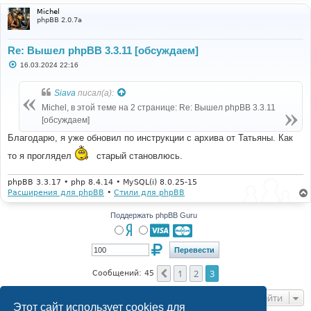
Michel
phpBB 2.0.7a
Re: Вышел phpBB 3.3.11 [обсуждаем]
С
16.03.2024 22:16
о
о
б
Siava
писал(а):
щ
е
Michel, в этой теме на 2 странице: Re: Вышел phpBB 3.3.11
н
[обсуждаем]
и
е
Благодарю, я уже обновил по инструкции с архива от Татьяны. Как
то я проглядел
старый становлюсь.
phpBB 3.3.17 • php 8.4.14 • MySQL(i) 8.0.25-15
Расширения для phpBB
•
Стили для phpBB
Поддержать phpBB Guru
1
2
3
Пред.
Сообщений: 45
Перейти
Этот сайт использует cookies для