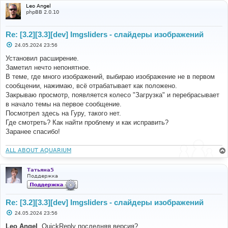
Leo Angel
phpBB 2.0.10
Re: [3.2][3.3][dev] Imgsliders - слайдеры изображений
С
24.05.2024 23:56
о
о
Установил расширение.
б
Заметил нечто непонятное.
щ
е
В теме, где много изображений, выбираю изображение не в первом
н
сообщении, нажимаю, всё отрабатывает как положено.
и
е
Закрываю просмотр, появляется колесо "Загрузка" и перебрасывает
в начало темы на первое сообщение.
Посмотрел здесь на Гуру, такого нет.
Где смотреть? Как найти проблему и как исправить?
Заранее спасибо!
ALL ABOUT AQUARIUM
Татьяна5
Поддержка
Re: [3.2][3.3][dev] Imgsliders - слайдеры изображений
С
24.05.2024 23:56
о
о
Leo Angel
, QuickReply последняя версия?