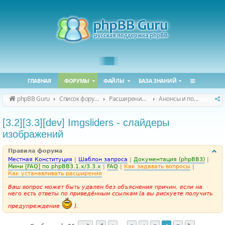
ГЛАВНАЯ
ФОРУМЫ
ФАЙЛЫ
БАЗА ЗНАНИЙ
phpBB Guru
Список форумов
Расширения phpBB
Анонсы и поддержка расширений для phpBB
[3.2][3.3][dev] Imgsliders - слайдеры
изображений
Правила форума
Местная Конституция
|
Шаблон запроса
|
Документация (phpBB3)
|
Мини [FAQ] по phpBB3.1.x/3.3.x
|
FAQ
|
Как задавать вопросы
|
Как устанавливать расширения
Ваш вопрос может быть удален без объяснения причин, если на
него есть ответы по приведённым ссылкам (а вы рискуете получить
предупреждение
).