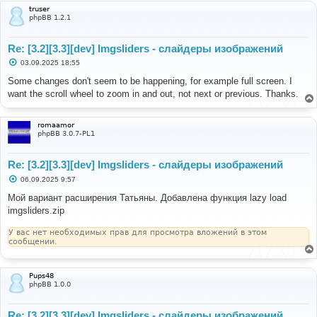
и
truser
е
phpBB 1.2.1
Re: [3.2][3.3][dev] Imgsliders - слайдеры изображений
С
03.09.2025 18:55
о
о
Some changes don't seem to be happening, for example full screen. I
б
want the scroll wheel to zoom in and out, not next or previous. Thanks.
щ
е
н
и
romaamor
е
phpBB 3.0.7-PL1
Re: [3.2][3.3][dev] Imgsliders - слайдеры изображений
С
06.09.2025 9:57
о
о
Мой вариант расширения Татьяны. Добавлена функция lazy load
б
imgsliders.zip
щ
е
н
У вас нет необходимых прав для просмотра вложений в этом
и
сообщении.
е
Pups48
phpBB 1.0.0
Re: [3.2][3.3][dev] Imgsliders - слайдеры изображений