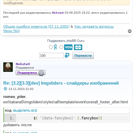
сообщении.
Последний раз редактировалось
Nekstati
03.09.2025 19:23, всего редактировалось 1
раз.
Общие ошибки новичков (07.11.2005)
&
Как задавать вопросы
Мини FAQ
Поддержать phpBB Guru
Nekstati
Поддержка
Re: [3.2][3.3][dev] Imgsliders - слайдеры изображений
С
13.11.2023 21:02
о
о
romeo_piter
,
б
ext\tatiana5\imgsliders\styles\all\template\event\overall_footer_after.html
щ
е
н
КОД:
ВЫДЕЛИТЬ ВСЁ
и
е
		$
(
'[data-fancybox]'
).
fancybox
({
добавить после