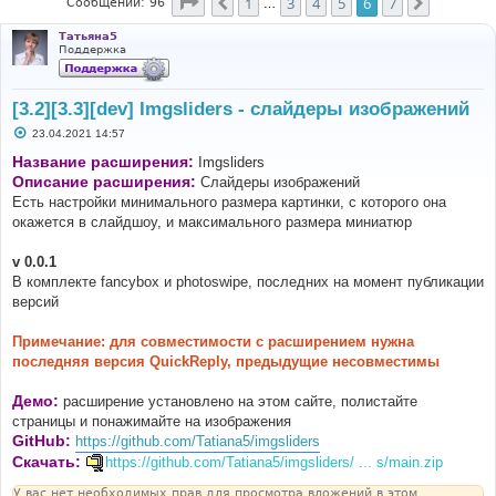
Страница
6
из
7
1
3
4
5
6
7
Пред.
След.
Сообщений: 96
…
Татьяна5
Поддержка
[3.2][3.3][dev] Imgsliders - слайдеры изображений
С
23.04.2021 14:57
о
о
Название расширения:
Imgsliders
б
Описание расширения:
Слайдеры изображений
щ
е
Есть настройки минимального размера картинки, с которого она
н
окажется в слайдшоу, и максимального размера миниатюр
и
е
v 0.0.1
В комплекте fancybox и photoswipe, последних на момент публикации
версий
Примечание: для совместимости с расширением нужна
последняя версия QuickReply, предыдущие несовместимы
Демо:
расширение установлено на этом сайте, полистайте
страницы и понажимайте на изображения
GitHub:
https://github.com/Tatiana5/imgsliders
Скачать:
https://github.com/Tatiana5/imgsliders/ ... s/main.zip
У вас нет необходимых прав для просмотра вложений в этом