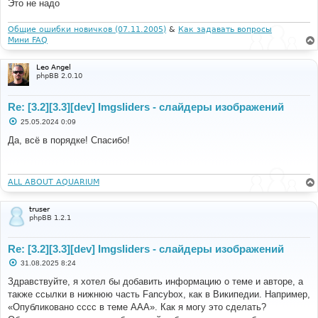
Это не надо
е
Общие ошибки новичков (07.11.2005)
&
Как задавать вопросы
Мини FAQ
Leo Angel
phpBB 2.0.10
Re: [3.2][3.3][dev] Imgsliders - слайдеры изображений
С
25.05.2024 0:09
о
о
Да, всё в порядке! Спасибо!
б
щ
е
н
и
ALL ABOUT AQUARIUM
е
truser
phpBB 1.2.1
Re: [3.2][3.3][dev] Imgsliders - слайдеры изображений
С
31.08.2025 8:24
о
о
Здравствуйте, я хотел бы добавить информацию о теме и авторе, а
б
также ссылки в нижнюю часть Fancybox, как в Википедии. Например,
щ
е
«Опубликовано cccc в теме AAA». Как я могу это сделать?
н