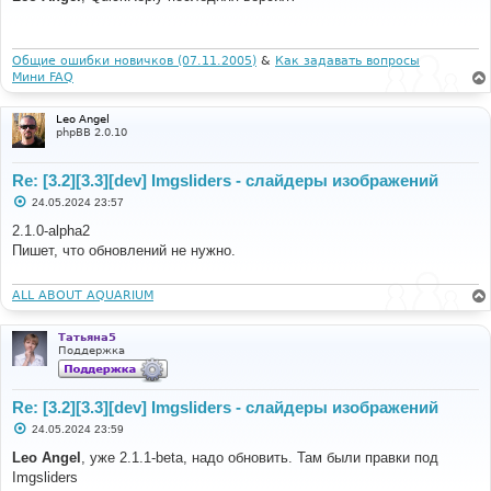
б
щ
е
н
и
Общие ошибки новичков (07.11.2005)
&
Как задавать вопросы
е
Мини FAQ
Leo Angel
phpBB 2.0.10
Re: [3.2][3.3][dev] Imgsliders - слайдеры изображений
С
24.05.2024 23:57
о
о
2.1.0-alpha2
б
Пишет, что обновлений не нужно.
щ
е
н
и
ALL ABOUT AQUARIUM
е
Татьяна5
Поддержка
Re: [3.2][3.3][dev] Imgsliders - слайдеры изображений
С
24.05.2024 23:59
о
о
Leo Angel
, уже 2.1.1-beta, надо обновить. Там были правки под
б
Imgsliders
щ