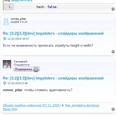
КОД:
ВЫДЕЛИТЬ ВСЁ
			hash
:
false
,
romeo_piter
phpBB 2.0.22
Re: [3.2][3.3][dev] Imgsliders - слайдеры изображений
С
11.02.2024 20:07
о
о
Есть ли возможность прописать атрибуты height и width?
б
щ
е
н
и
Татьяна5
е
Поддержка
Re: [3.2][3.3][dev] Imgsliders - слайдеры изображений
С
12.02.2024 5:36
о
о
romeo_piter
, чтобы сломать адаптивность?
б
щ
е
н
и
Общие ошибки новичков (07.11.2005)
&
Как задавать вопросы
е
Мини FAQ