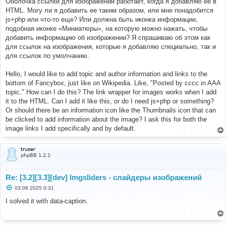
Оболочка ссылки для изображений работает, когда я добавляю ее в
и
е
HTML. Могу ли я добавить ее таким образом, или мне понадобится
js+php или что-то еще? Или должна быть иконка информации,
подобная иконке «Миниатюры», на которую можно нажать, чтобы
добавить информацию об изображении? Я спрашиваю об этом как
для ссылок на изображения, которые я добавляю специально, так и
для ссылок по умолчанию.
Hello, I would like to add topic and author information and links to the
bottom of Fancybox, just like on Wikipedia. Like, "Posted by cccc in AAA
topic." How can I do this? The link wrapper for images works when I add
it to the HTML. Can I add it like this, or do I need js+php or something?
Or should there be an information icon like the Thumbnails icon that can
be clicked to add information about the image? I ask this for both the
image links I add specifically and by default.
truser
phpBB 1.2.1
Re: [3.2][3.3][dev] Imgsliders - слайдеры изображений
С
03.09.2025 0:31
о
о
I solved it with data-caption.
б
щ
е
н