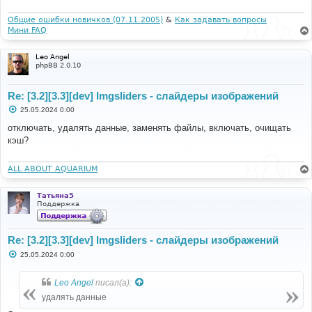
е
н
и
Общие ошибки новичков (07.11.2005)
&
Как задавать вопросы
е
Мини FAQ
Leo Angel
phpBB 2.0.10
Re: [3.2][3.3][dev] Imgsliders - слайдеры изображений
С
25.05.2024 0:00
о
о
отключать, удалять данные, заменять файлы, включать, очищать
б
кэш?
щ
е
н
и
ALL ABOUT AQUARIUM
е
Татьяна5
Поддержка
Re: [3.2][3.3][dev] Imgsliders - слайдеры изображений
С
25.05.2024 0:00
о
о
б
Leo Angel
писал(а):
щ
е
удалять данные
н
и