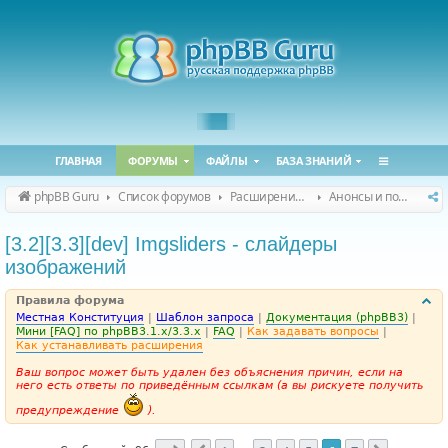
ГЛАВНАЯ
ФОРУМЫ
ФАЙЛЫ
БАЗА ЗНАНИЙ
phpBB Guru
Список форумов
Расширения phpBB
Анонсы и поддержка расширений для phpBB
[3.2][3.3][dev] Imgsliders - слайдеры
изображений
Правила форума
Местная Конституция
|
Шаблон запроса
|
Документация (phpBB3)
|
Мини [FAQ] по phpBB3.1.x/3.3.x
|
FAQ
|
Как задавать вопросы
|
Как устанавливать расширения
Ваш вопрос может быть удален без объяснения причин, если на
него есть ответы по приведённым ссылкам (а вы рискуете получить
предупреждение
).