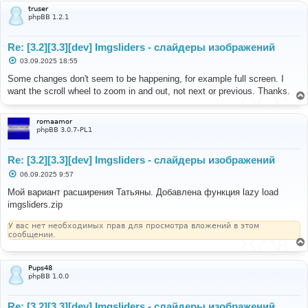
и
truser
е
phpBB 1.2.1
Re: [3.2][3.3][dev] Imgsliders - слайдеры изображений
С
03.09.2025 18:55
о
о
Some changes don't seem to be happening, for example full screen. I
б
want the scroll wheel to zoom in and out, not next or previous. Thanks.
щ
е
н
и
romaamor
е
phpBB 3.0.7-PL1
Re: [3.2][3.3][dev] Imgsliders - слайдеры изображений
С
06.09.2025 9:57
о
о
Мой вариант расширения Татьяны. Добавлена функция lazy load
б
imgsliders.zip
щ
е
н
У вас нет необходимых прав для просмотра вложений в этом
и
сообщении.
е
Pups48
phpBB 1.0.0
Re: [3.2][3.3][dev] Imgsliders - слайдеры изображений