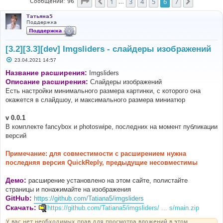
Страница
6
из
7
1
3
4
5
6
7
Пред.
След.
Сообщений: 96
…
Татьяна5
Поддержка
[3.2][3.3][dev] Imgsliders - слайдеры изображений
С
23.04.2021 14:57
о
о
Название расширения:
Imgsliders
б
Описание расширения:
Слайдеры изображений
щ
е
Есть настройки минимального размера картинки, с которого она
н
окажется в слайдшоу, и максимального размера миниатюр
и
е
v 0.0.1
В комплекте fancybox и photoswipe, последних на момент публикации
версий
Примечание: для совместимости с расширением нужна
последняя версия QuickReply, предыдущие несовместимы
Демо:
расширение установлено на этом сайте, полистайте
страницы и понажимайте на изображения
GitHub:
https://github.com/Tatiana5/imgsliders
Скачать:
https://github.com/Tatiana5/imgsliders/ ... s/main.zip
У вас нет необходимых прав для просмотра вложений в этом