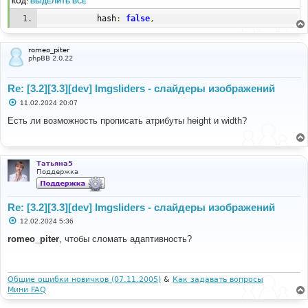
КОД:
ВЫДЕЛИТЬ ВСЁ
			hash
:
false
,
romeo_piter
phpBB 2.0.22
Re: [3.2][3.3][dev] Imgsliders - слайдеры изображений
С
11.02.2024 20:07
о
о
Есть ли возможность прописать атрибуты height и width?
б
щ
е
н
и
Татьяна5
е
Поддержка
Re: [3.2][3.3][dev] Imgsliders - слайдеры изображений
С
12.02.2024 5:36
о
о
romeo_piter
, чтобы сломать адаптивность?
б
щ
е
н
и
Общие ошибки новичков (07.11.2005)
&
Как задавать вопросы
е
Мини FAQ