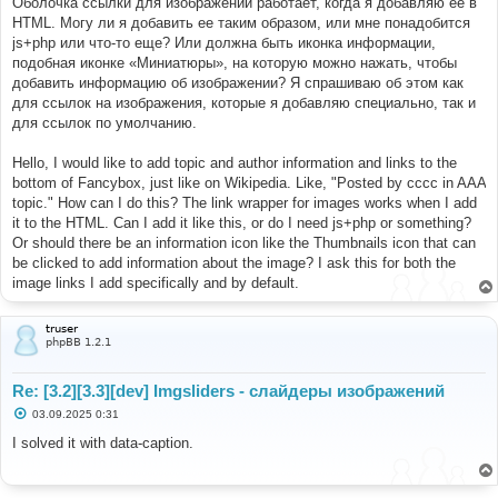
Оболочка ссылки для изображений работает, когда я добавляю ее в
и
е
HTML. Могу ли я добавить ее таким образом, или мне понадобится
js+php или что-то еще? Или должна быть иконка информации,
подобная иконке «Миниатюры», на которую можно нажать, чтобы
добавить информацию об изображении? Я спрашиваю об этом как
для ссылок на изображения, которые я добавляю специально, так и
для ссылок по умолчанию.
Hello, I would like to add topic and author information and links to the
bottom of Fancybox, just like on Wikipedia. Like, "Posted by cccc in AAA
topic." How can I do this? The link wrapper for images works when I add
it to the HTML. Can I add it like this, or do I need js+php or something?
Or should there be an information icon like the Thumbnails icon that can
be clicked to add information about the image? I ask this for both the
image links I add specifically and by default.
truser
phpBB 1.2.1
Re: [3.2][3.3][dev] Imgsliders - слайдеры изображений
С
03.09.2025 0:31
о
о
I solved it with data-caption.
б
щ
е
н