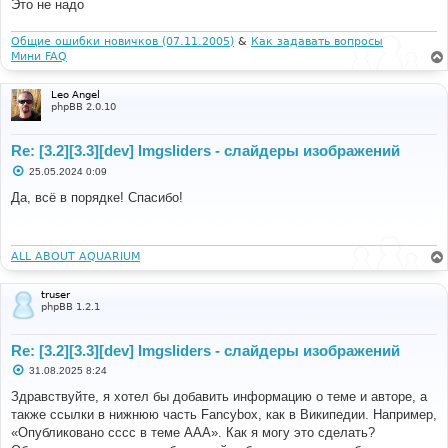
Это не надо
е
Общие ошибки новичков (07.11.2005)
&
Как задавать вопросы
Мини FAQ
Leo Angel
phpBB 2.0.10
Re: [3.2][3.3][dev] Imgsliders - слайдеры изображений
С
25.05.2024 0:09
о
о
Да, всё в порядке! Спасибо!
б
щ
е
н
и
ALL ABOUT AQUARIUM
е
truser
phpBB 1.2.1
Re: [3.2][3.3][dev] Imgsliders - слайдеры изображений
С
31.08.2025 8:24
о
о
Здравствуйте, я хотел бы добавить информацию о теме и авторе, а
б
также ссылки в нижнюю часть Fancybox, как в Википедии. Например,
щ
е
«Опубликовано cccc в теме AAA». Как я могу это сделать?
н