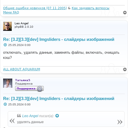
е
н
и
Общие ошибки новичков (07.11.2005)
&
Как задавать вопросы
е
Мини FAQ
Leo Angel
phpBB 2.0.10
Re: [3.2][3.3][dev] Imgsliders - слайдеры изображений
С
25.05.2024 0:00
о
о
отключать, удалять данные, заменять файлы, включать, очищать
б
кэш?
щ
е
н
и
ALL ABOUT AQUARIUM
е
Татьяна5
Поддержка
Re: [3.2][3.3][dev] Imgsliders - слайдеры изображений
С
25.05.2024 0:00
о
о
б
Leo Angel
писал(а):
щ
е
удалять данные
н
и