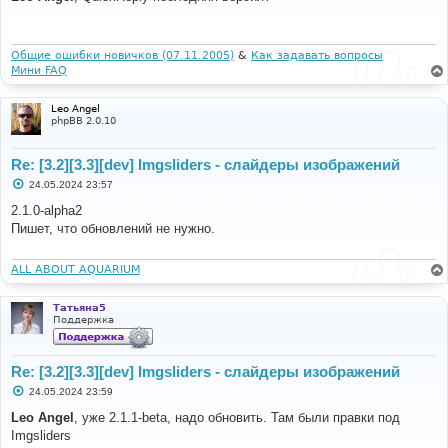
б
щ
е
н
и
Общие ошибки новичков (07.11.2005)
&
Как задавать вопросы
е
Мини FAQ
Leo Angel
phpBB 2.0.10
Re: [3.2][3.3][dev] Imgsliders - слайдеры изображений
С
24.05.2024 23:57
о
о
2.1.0-alpha2
б
Пишет, что обновлений не нужно.
щ
е
н
и
ALL ABOUT AQUARIUM
е
Татьяна5
Поддержка
Re: [3.2][3.3][dev] Imgsliders - слайдеры изображений
С
24.05.2024 23:59
о
о
Leo Angel
, уже 2.1.1-beta, надо обновить. Там были правки под
б
Imgsliders
щ