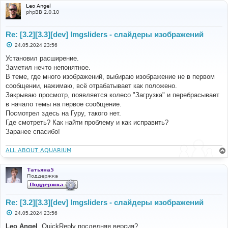
Leo Angel
phpBB 2.0.10
Re: [3.2][3.3][dev] Imgsliders - слайдеры изображений
С
24.05.2024 23:56
о
о
Установил расширение.
б
Заметил нечто непонятное.
щ
е
В теме, где много изображений, выбираю изображение не в первом
н
сообщении, нажимаю, всё отрабатывает как положено.
и
е
Закрываю просмотр, появляется колесо "Загрузка" и перебрасывает
в начало темы на первое сообщение.
Посмотрел здесь на Гуру, такого нет.
Где смотреть? Как найти проблему и как исправить?
Заранее спасибо!
ALL ABOUT AQUARIUM
Татьяна5
Поддержка
Re: [3.2][3.3][dev] Imgsliders - слайдеры изображений
С
24.05.2024 23:56
о
о
Leo Angel
, QuickReply последняя версия?