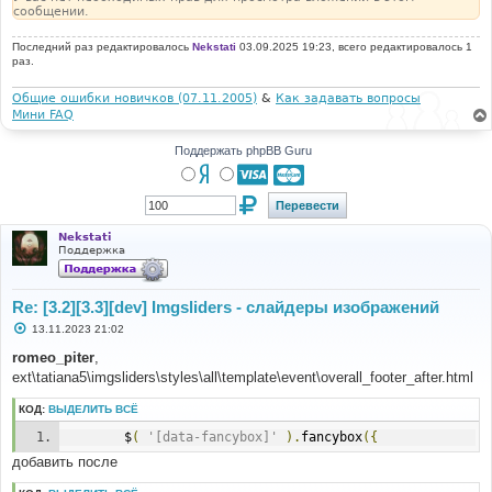
сообщении.
Последний раз редактировалось
Nekstati
03.09.2025 19:23, всего редактировалось 1
раз.
Общие ошибки новичков (07.11.2005)
&
Как задавать вопросы
Мини FAQ
Поддержать phpBB Guru
Nekstati
Поддержка
Re: [3.2][3.3][dev] Imgsliders - слайдеры изображений
С
13.11.2023 21:02
о
о
romeo_piter
,
б
ext\tatiana5\imgsliders\styles\all\template\event\overall_footer_after.html
щ
е
н
КОД:
ВЫДЕЛИТЬ ВСЁ
и
е
		$
(
'[data-fancybox]'
).
fancybox
({
добавить после