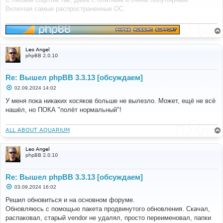
б
Включая самые распространенные ОС.
щ
е
н
и
е
Leo Angel
phpBB 2.0.10
Re: Вышел phpBB 3.3.13 [обсуждаем]
С
02.09.2024 14:02
о
о
У меня пока никаких косяков больше не вылезло. Может, ещё не всё
б
нашёл, но ПОКА "полёт нормальный"!
щ
е
н
и
ALL ABOUT AQUARIUM
е
Leo Angel
phpBB 2.0.10
Re: Вышел phpBB 3.3.13 [обсуждаем]
С
03.09.2024 16:02
о
о
Решил обновиться и на основном форуме.
б
Обновляюсь с помощью пакета продвинутого обновления. Скачал,
щ
е
распаковал, старый vendor не удалял, просто переименовал, папки
н