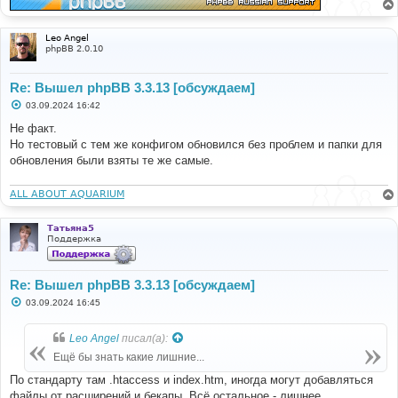
е
Leo Angel
phpBB 2.0.10
Re: Вышел phpBB 3.3.13 [обсуждаем]
С
03.09.2024 16:42
о
о
Не факт.
б
Но тестовый с тем же конфигом обновился без проблем и папки для
щ
е
обновления были взяты те же самые.
н
и
е
ALL ABOUT AQUARIUM
Татьяна5
Поддержка
Re: Вышел phpBB 3.3.13 [обсуждаем]
С
03.09.2024 16:45
о
о
б
Leo Angel
писал(а):
щ
е
Ещё бы знать какие лишние...
н
и
По стандарту там .htaccess и index.htm, иногда могут добавляться
е
файлы от расширений и бекапы. Всё остальное - лишнее