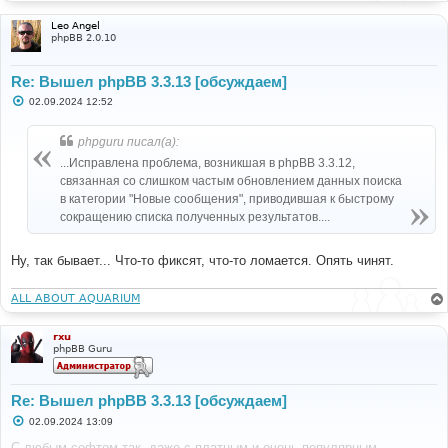
Leo Angel
phpBB 2.0.10
Re: Вышел phpBB 3.3.13 [обсуждаем]
С
02.09.2024 12:52
о
о
б
phpguru писал(а):
щ
е
...Исправлена проблема, возникшая в phpBB 3.3.12,
н
связанная со слишком частым обновлением данных поиска
и
е
в категории "Новые сообщения", приводившая к быстрому
сокращению списка полученных результатов....
Ну, так бывает... Что-то фиксят, что-то ломается. Опять чинят.
ALL ABOUT AQUARIUM
rxu
phpBB Guru
Re: Вышел phpBB 3.3.13 [обсуждаем]
С
02.09.2024 13:09
о
о
С любым софтом так, даже с платным и очень популярным.