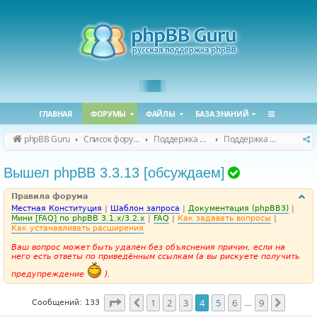
ГЛАВНАЯ
ФОРУМЫ
ФАЙЛЫ
БАЗА ЗНАНИЙ
phpBB Guru
Список форумов
Поддержка phpBB
Поддержка phpBB 3.3.x
Т
Вышел phpBB 3.3.13 [обсуждаем]
е
Правила форума
м
Местная Конституция
|
Шаблон запроса
|
Документация (phpBB3)
|
а
Мини [FAQ] по phpBB 3.1.x/3.2.x
|
FAQ
|
Как задавать вопросы
|
Как устанавливать расширения
р
Ваш вопрос может быть удален без объяснения причин, если на
е
него есть ответы по приведённым ссылкам (а вы рискуете получить
ш
предупреждение
).
е
н
Страница
4
из
9
1
2
3
4
5
6
9
Пред.
След.
Сообщений: 133
…