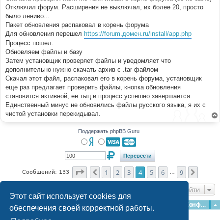
е
Отключил форум. Расширения не выключал, их более 20, просто
было лениво...
Пакет обновления распаковал в корень форума
Для обновления перешел
https://forum.домен.ru/install/app.php
Процесс пошел.
Обновляем файлы и базу
Затем установщик проверяет файлы и уведомляет что
дополнительно нужно скачать архив с .tar файлом
Скачал этот файл, распаковал его в корень форума, установщик
еще раз предлагает проверить файлы, кнопка обновления
становится активной, ее тыц и процесс успешно завершается.
Единственный минус не обновились файлы русского языка, я их с
чистой установки перекидывал.
Поддержать phpBB Guru
Страница
4
из
9
1
2
3
4
5
6
9
Пред.
След.
Сообщений: 133
…
Перейти
Этот сайт использует cookies для
Главная
Форумы
Наша команда
О команде
Конфиденциальность
обеспечения своей корректной работы.