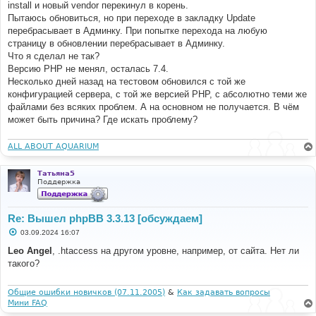
install и новый vendor перекинул в корень.
и
е
Пытаюсь обновиться, но при переходе в закладку Update
перебрасывает в Админку. При попытке перехода на любую
страницу в обновлении перебрасывает в Админку.
Что я сделал не так?
Версию PHP не менял, осталась 7.4.
Несколько дней назад на тестовом обновился с той же
конфигурацией сервера, с той же версией PHP, с абсолютно теми же
файлами без всяких проблем. А на основном не получается. В чём
может быть причина? Где искать проблему?
ALL ABOUT AQUARIUM
Татьяна5
Поддержка
Re: Вышел phpBB 3.3.13 [обсуждаем]
С
03.09.2024 16:07
о
о
Leo Angel
, .htaccess на другом уровне, например, от сайта. Нет ли
б
такого?
щ
е
н
и
Общие ошибки новичков (07.11.2005)
&
Как задавать вопросы
е
Мини FAQ