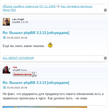
е
н
и
Общие ошибки новичков (07.11.2005)
&
Как задавать вопросы
е
Мини FAQ
Leo Angel
phpBB 2.0.10
Re: Вышел phpBB 3.3.13 [обсуждаем]
С
03.09.2024 16:29
о
о
Ещё бы знать какие лишние...
б
щ
е
н
и
ALL ABOUT AQUARIUM
е
rxu
phpBB Guru
Re: Вышел phpBB 3.3.13 [обсуждаем]
С
03.09.2024 16:39
о
о
Не факт, что редиректы для продвинутого пакета обновления есть и
б
правильно прописаны в nginx. Как должно быть - не знаю.
щ
е
н
и