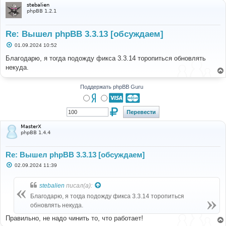
а
stebalien
phpBB 1.2.1
Re: Вышел phpBB 3.3.13 [обсуждаем]
С
01.09.2024 10:52
о
о
Благодарю, я тогда подожду фикса 3.3.14 торопиться обновлять
б
некуда.
щ
е
н
и
Поддержать phpBB Guru
е
MasterX
phpBB 1.4.4
Re: Вышел phpBB 3.3.13 [обсуждаем]
С
02.09.2024 11:39
о
о
б
stebalien
писал(а):
щ
е
Благодарю, я тогда подожду фикса 3.3.14 торопиться
н
обновлять некуда.
и
е
Правильно, не надо чинить то, что работает!