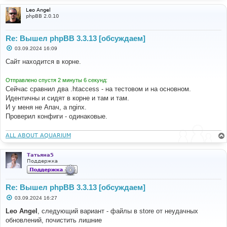
Leo Angel
phpBB 2.0.10
Re: Вышел phpBB 3.3.13 [обсуждаем]
С
03.09.2024 16:09
о
о
Сайт находится в корне.
б
щ
е
Отправлено спустя 2 минуты 6 секунд:
н
Сейчас сравнил два .htaccess - на тестовом и на основном.
и
е
Идентичны и сидят в корне и там и там.
И у меня не Апач, а nginx.
Проверил конфиги - одинаковые.
ALL ABOUT AQUARIUM
Татьяна5
Поддержка
Re: Вышел phpBB 3.3.13 [обсуждаем]
С
03.09.2024 16:27
о
о
Leo Angel
, следующий вариант - файлы в store от неудачных
б
обновлений, почистить лишние
щ