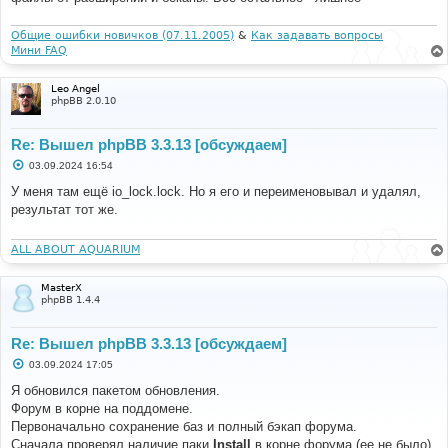
Общие ошибки новичков (07.11.2005)
&
Как задавать вопросы
Мини FAQ
Leo Angel
phpBB 2.0.10
Re: Вышел phpBB 3.3.13 [обсуждаем]
С
03.09.2024 16:54
о
о
У меня там ещё io_lock.lock. Но я его и переименовывал и удалял,
б
результат тот же.
щ
е
н
и
ALL ABOUT AQUARIUM
е
MasterX
phpBB 1.4.4
Re: Вышел phpBB 3.3.13 [обсуждаем]
С
03.09.2024 17:05
о
о
Я обновился пакетом обновления.
б
Форум в корне на поддомене.
щ
е
Первоначально сохранение баз и полный бэкап форума.
н
Сначала проверял наличие паки
Install
в корне форума (ее не было)
и