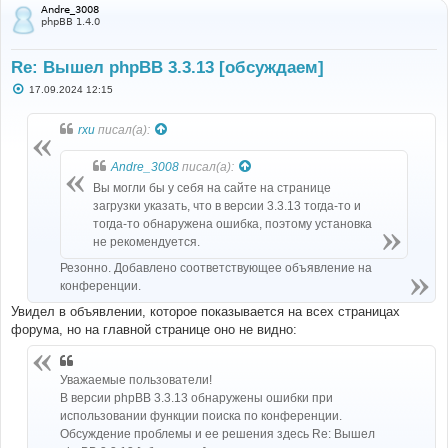
а
Andre_3008
phpBB 1.4.0
Re: Вышел phpBB 3.3.13 [обсуждаем]
С
17.09.2024 12:15
о
о
б
rxu
писал(а):
щ
е
н
Andre_3008
писал(а):
и
е
Вы могли бы у себя на сайте на странице
загрузки указать, что в версии 3.3.13 тогда-то и
тогда-то обнаружена ошибка, поэтому установка
не рекомендуется.
Резонно. Добавлено соответствующее объявление на
конференции.
Увидел в объявлении, которое показывается на всех страницах
форума, но на главной странице оно не видно:
Уважаемые пользователи!
В версии phpBB 3.3.13 обнаружены ошибки при
использовании функции поиска по конференции.
Обсуждение проблемы и ее решения здесь Re: Вышел