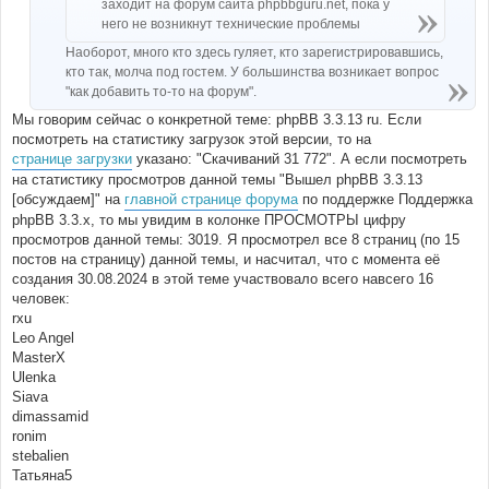
заходит на форум сайта phpbbguru.net, пока у
него не возникнут технические проблемы
Наоборот, много кто здесь гуляет, кто зарегистрировавшись,
кто так, молча под гостем. У большинства возникает вопрос
"как добавить то-то на форум".
Мы говорим сейчас о конкретной теме: phpBB 3.3.13 ru. Если
посмотреть на статистику загрузок этой версии, то на
странице загрузки
указано: "Скачиваний 31 772". А если посмотреть
на статистику просмотров данной темы "Вышел phpBB 3.3.13
[обсуждаем]" на
главной странице форума
по поддержке Поддержка
phpBB 3.3.x, то мы увидим в колонке ПРОСМОТРЫ цифру
просмотров данной темы: 3019. Я просмотрел все 8 страниц (по 15
постов на страницу) данной темы, и насчитал, что с момента её
создания 30.08.2024 в этой теме участвовало всего навсего 16
человек:
rxu
Leo Angel
MasterX
Ulenka
Siava
dimassamid
ronim
stebalien
Татьяна5