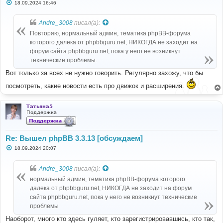
С
18.09.2024 16:46
о
о
б
Andre_3008
писал(а):
щ
е
Повторяю, нормальный админ, тематика phpBB-форума
н
которого далека от phpbbguru.net, НИКОГДА не заходит на
и
е
форум сайта phpbbguru.net, пока у него не возникнут
технические проблемы.
Вот только за всех не нужно говорить. Регулярно захожу, что бы
посмотреть, какие новости есть про движок и расширения.
Татьяна5
Поддержка
Re: Вышел phpBB 3.3.13 [обсуждаем]
С
18.09.2024 20:07
о
о
б
Andre_3008
писал(а):
щ
е
нормальный админ, тематика phpBB-форума которого
н
далека от phpbbguru.net, НИКОГДА не заходит на форум
и
е
сайта phpbbguru.net, пока у него не возникнут технические
проблемы
Наоборот, много кто здесь гуляет, кто зарегистрировавшись, кто так,