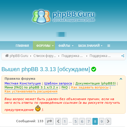
ГЛАВНАЯ
ФОРУМЫ
ФАЙЛЫ
БАЗА ЗНАНИЙ
phpBB Guru
Список форумов
Поддержка phpBB
Поддержка phpBB 3.3.x
Т
Вышел phpBB 3.3.13 [обсуждаем]
е
Правила форума
м
Местная Конституция
|
Шаблон запроса
|
Документация (phpBB3)
|
а
Мини [FAQ] по phpBB 3.1.x/3.2.x
|
FAQ
|
Как задавать вопросы
|
Как устанавливать расширения
р
Ваш вопрос может быть удален без объяснения причин, если на
е
него есть ответы по приведённым ссылкам (а вы рискуете получить
ш
предупреждение
).
е
н
Страница
8
из
9
1
5
6
7
8
9
Пред.
След.
Сообщений: 133
…