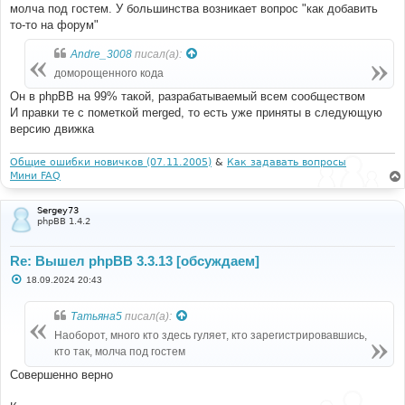
молча под гостем. У большинства возникает вопрос "как добавить
то-то на форум"
Andre_3008
писал(а):
доморощенного кода
Он в phpBB на 99% такой, разрабатываемый всем сообществом
И правки те с пометкой merged, то есть уже приняты в следующую
версию движка
Общие ошибки новичков (07.11.2005)
&
Как задавать вопросы
Мини FAQ
Sergey73
phpBB 1.4.2
Re: Вышел phpBB 3.3.13 [обсуждаем]
С
18.09.2024 20:43
о
о
б
Татьяна5
писал(а):
щ
е
Наоборот, много кто здесь гуляет, кто зарегистрировавшись,
н
кто так, молча под гостем
и
е
Совершенно верно