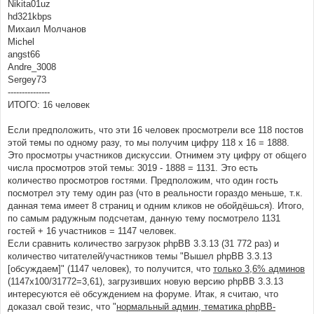
Nikita01uz
hd321kbps
Михаил Молчанов
Michel
angst66
Andre_3008
Sergey73
---------------
ИТОГО: 16 человек
Если предположить, что эти 16 человек просмотрели все 118 постов
этой темы по одному разу, то мы получим цифру 118 х 16 = 1888.
Это просмотры участников дискуссии. Отнимем эту цифру от общего
числа просмотров этой темы: 3019 - 1888 = 1131. Это есть
количество просмотров гостями. Предположим, что один гость
посмотрел эту тему один раз (что в реальности гораздо меньше, т.к.
данная тема имеет 8 страниц и одним кликов не обойдёшься). Итого,
по самым радужным подсчетам, данную тему посмотрело 1131
гостей + 16 участников = 1147 человек.
Если сравнить количество загрузок phpBB 3.3.13 (31 772 раз) и
количество читателей/участников темы "Вышел phpBB 3.3.13
[обсуждаем]" (1147 человек), то получится, что
только 3,6% админов
(1147х100/31772=3,61), загрузивших новую версию phpBB 3.3.13
интересуются её обсуждением на форуме. Итак, я считаю, что
доказал свой тезис, что "
нормальный админ, тематика phpBB-