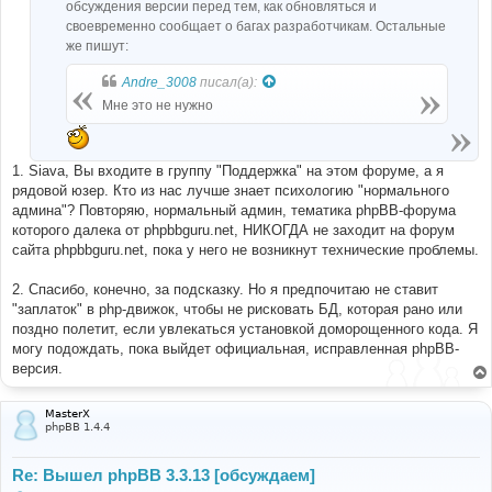
обсуждения версии перед тем, как обновляться и
своевременно сообщает о багах разработчикам. Остальные
же пишут:
Andre_3008
писал(а):
Мне это не нужно
1. Siava, Вы входите в группу "Поддержка" на этом форуме, а я
рядовой юзер. Кто из нас лучше знает психологию "нормального
админа"? Повторяю, нормальный админ, тематика phpBB-форума
которого далека от phpbbguru.net, НИКОГДА не заходит на форум
сайта phpbbguru.net, пока у него не возникнут технические проблемы.
2. Спасибо, конечно, за подсказку. Но я предпочитаю не ставит
"заплаток" в php-движок, чтобы не рисковать БД, которая рано или
поздно полетит, если увлекаться установкой доморощенного кода. Я
могу подождать, пока выйдет официальная, исправленная phpBB-
версия.
MasterX
phpBB 1.4.4
Re: Вышел phpBB 3.3.13 [обсуждаем]