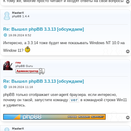
К тому же, многие просто читают и нходят ответы на свои вопросы
MasterX
phpBB 1.4.4
Re: Вышел phpBB 3.3.13 [обсуждаем]
С
19.09.2024 8:52
о
о
Интересно, а 3.3.14 тоже будет мне показывать Windows NT 10.0 на
б
щ
Window 11?
е
н
и
rxu
е
phpBB Guru
Re: Вышел phpBB 3.3.13 [обсуждаем]
С
19.09.2024 11:16
о
о
phpBB только отображает user-agent браузера. если интересно,
б
почему он такой, запустите команду
ver
в командной строке Win11
щ
е
и удивитесь.
н
и
е
MasterX