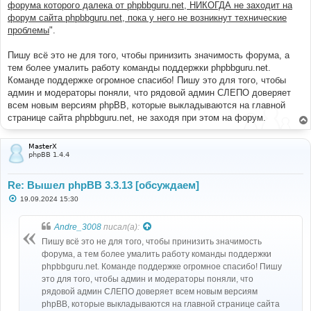
форума которого далека от phpbbguru.net, НИКОГДА не заходит на
форум сайта phpbbguru.net, пока у него не возникнут технические
проблемы
".
Пишу всё это не для того, чтобы принизить значимость форума, а
тем более умалить работу команды поддержки phpbbguru.net.
Команде поддержке огромное спасибо! Пишу это для того, чтобы
админ и модераторы поняли, что рядовой админ СЛЕПО доверяет
всем новым версиям phpBB, которые выкладываются на главной
странице сайта phpbbguru.net, не заходя при этом на форум.
MasterX
phpBB 1.4.4
Re: Вышел phpBB 3.3.13 [обсуждаем]
С
19.09.2024 15:30
о
о
б
Andre_3008
писал(а):
щ
е
Пишу всё это не для того, чтобы принизить значимость
н
форума, а тем более умалить работу команды поддержки
и
е
phpbbguru.net. Команде поддержке огромное спасибо! Пишу
это для того, чтобы админ и модераторы поняли, что
рядовой админ СЛЕПО доверяет всем новым версиям
phpBB, которые выкладываются на главной странице сайта