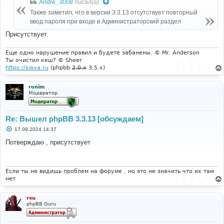
Andre_3008
писал(а):
щ
е
Также заметил, что в версии 3.3.13 отсутствует повторный
н
ввод пароля при входе в Администраторский раздел
и
е
Присутствует.
Еще одно нарушение правил и будете забанены. © Mr. Anderson
Ты очистил кеш? © Sheer
https://siava.ru
(phpbb
2.0.x
3.5.x)
ronim
Модератор
Re: Вышел phpBB 3.3.13 [обсуждаем]
С
17.09.2024 14:37
о
о
Потверждаю , присутствует
б
щ
е
н
и
Если ты не видишь проблем на форуме , но это не значить что их там
е
нет
rxu
phpBB Guru