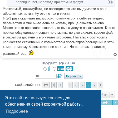
phpbbguru.net, не заходя при этом на форум.
Уважаемый, пожалуйста, не возводите то что вы думаете в ранг
абсолютных истин. Ну это не так в жизни.
Я 2-3 раза скачивал инстлляху, потому что я у себя ее куда-то
переместил и мне было лень ее искать, проще скачать заново.
Может кто-то про запас скачал, что бы на досуге ознакомится. Кто-то
прочел обсуждение и решил не ставить, но уже скачал, короче файл
в открытом доступе и его качает кто хочет. Пытаться соотносить
количество скачиваний с количеством просмотров/сообщений в этой
теме, по моему бессмысленное занятие. Но если вам нравится,
развлекайтесь.
Поддержать phpBB Guru
Страница
8
из
9
1
5
6
7
8
9
Пред.
След.
Сообщений: 133
…
Перейти
Этот сайт использует cookies для
Главная
Форумы
Наша команда
О команде
Конфиденциальность
обеспечения своей корректной работы.
Подробнее