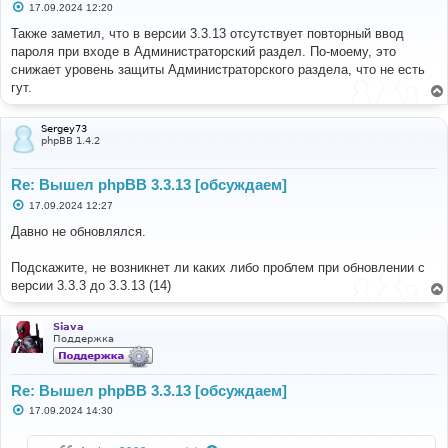
С
17.09.2024 12:20
о
о
Также заметил, что в версии 3.3.13 отсутствует повторный ввод
б
пароля при входе в Администраторский раздел. По-моему, это
щ
е
снижает уровень защиты Администраторского раздела, что не есть
н
гут.
и
е
Sergey73
phpBB 1.4.2
Re: Вышел phpBB 3.3.13 [обсуждаем]
С
17.09.2024 12:27
о
о
Давно не обновлялся.
б
щ
е
Подскажите, не возникнет ли каких либо проблем при обновлении с
н
версии 3.3.3 до 3.3.13 (14)
и
е
Siava
Поддержка
Re: Вышел phpBB 3.3.13 [обсуждаем]
С
17.09.2024 14:30
о
о
б