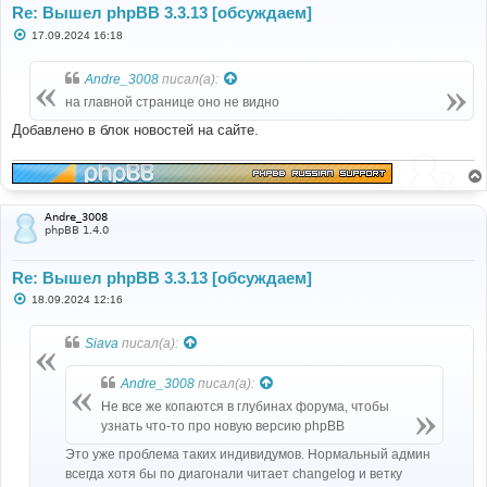
Re: Вышел phpBB 3.3.13 [обсуждаем]
С
17.09.2024 16:18
о
о
б
Andre_3008
писал(а):
щ
е
на главной странице оно не видно
н
и
Добавлено в блок новостей на сайте.
е
Andre_3008
phpBB 1.4.0
Re: Вышел phpBB 3.3.13 [обсуждаем]
С
18.09.2024 12:16
о
о
б
Siava
писал(а):
щ
е
н
Andre_3008
писал(а):
и
е
Не все же копаются в глубинах форума, чтобы
узнать что-то про новую версию phpBB
Это уже проблема таких индивидумов. Нормальный админ
всегда хотя бы по диагонали читает changelog и ветку