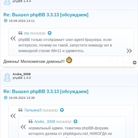
phpBB 1.4.4
Re: Вышел phpBB 3.3.13 [обсуждаем]
С
19.09.2024 13:11
о
о
б
rxu
писал(а):
щ
е
phpBB только отображает user-agent браузера. если
н
интересно, почему он такой, запустите команду ver в
и
е
командной строке Win11 и удивитесь.
Демоны! Мелкомягкие демоны!!!
Andre_3008
phpBB 1.4.0
Re: Вышел phpBB 3.3.13 [обсуждаем]
С
19.09.2024 13:39
о
о
б
Татьяна5
писал(а):
щ
е
н
Andre_3008
писал(а):
и
е
нормальный админ, тематика phpBB-форума
которого далека от phpbbguru.net, НИКОГДА не