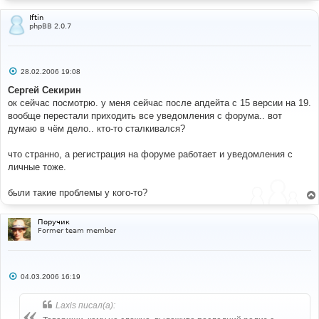
Iftin
phpBB 2.0.7
С
28.02.2006 19:08
о
о
Сергей Секирин
б
ок сейчас посмотрю. у меня сейчас после апдейта с 15 версии на 19.
щ
е
вообще перестали приходить все уведомления с форума.. вот
н
думаю в чём дело.. кто-то сталкивался?
и
е
что странно, а регистрация на форуме работает и уведомления с
личные тоже.
были такие проблемы у кого-то?
Поручик
Former team member
С
04.03.2006 16:19
о
о
б
Laxis писал(а):
щ
е