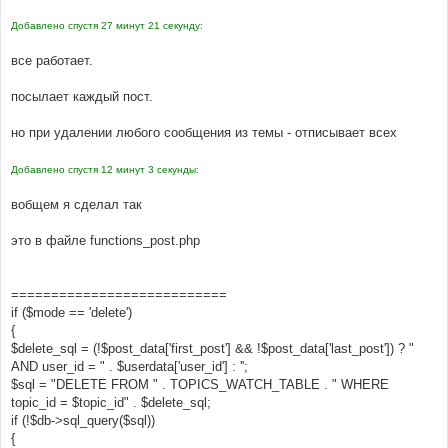
Добавлено спустя 27 минут 21 секунду:
все работает.
посылает каждый пост.
но при удалении любого сообщения из темы - отписывает всех
Добавлено спустя 12 минут 3 секунды:
вобщем я сделал так
это в файле functions_post.php
===========================
if ($mode == 'delete')
{
$delete_sql = (!$post_data['first_post'] && !$post_data['last_post']) ? "
AND user_id = " . $userdata['user_id'] : '';
$sql = "DELETE FROM " . TOPICS_WATCH_TABLE . " WHERE
topic_id = $topic_id" . $delete_sql;
if (!$db->sql_query($sql))
{