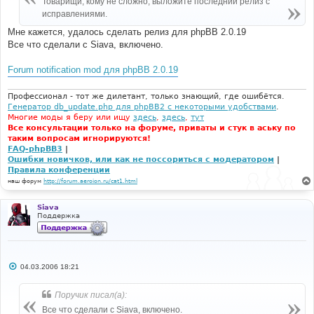
Товарищи, кому не сложно, выложите последний релиз с
н
исправлениями.
и
е
Мне кажется, удалось сделать релиз для phpBB 2.0.19
Все что сделали с Siava, включено.
Forum notification mod для phpBB 2.0.19
Профессионал - тот же дилетант, только знающий, где ошибётся.
Генератор db_update.php для phpBB2 с некоторыми удобствами
.
Многие моды я беру или ищу
здесь
,
здесь
,
тут
Все консультации только на форуме, приваты и стук в аську по
таким вопросам игнорируются!
FAQ-phpBB3
|
Ошибки новичков, или как не поссориться с модератором
|
Правила конференции
наш форум
http://forum.aeroion.ru/cat1.html
Siava
Поддержка
С
04.03.2006 18:21
о
о
б
Поручик писал(а):
щ
е
Все что сделали с Siava, включено.