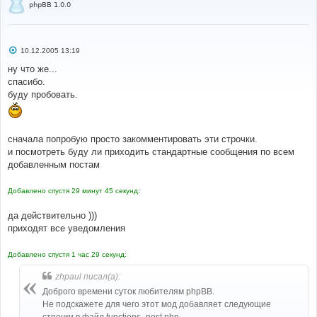
phpBB 1.0.0
С
10.12.2005 13:19
о
о
ну что же...
б
спасибо.
щ
е
буду пробовать.
н
и
е
сначала попробую просто закомментировать эти строчки.
и посмотреть буду ли приходить стандартные сообщения по всем
добавленным постам
Добавлено спустя 29 минут 45 секунд:
да действительно )))
приходят все уведомления
Добавлено спустя 1 час 29 секунд:
zhpaul писал(а):
Доброго времени суток любителям phpBB.
Не подскажете для чего этот мод добавляет следующие
строчки в файл functions_post.php