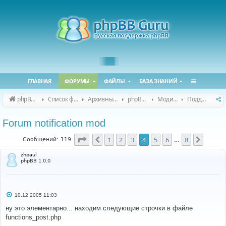
ГЛАВНАЯ
ФОРУМЫ
ФАЙЛЫ
БАЗА ЗНАНИЙ
phpBB Guru
Список форумов
Архивные форумы
phpBB 2.0.x (архив)
Модификация phpBB 2.0.x
Поддержка модов для phpBB 2.0.x
Forum notification mod
Страница
4
из
8
1
2
3
4
5
6
8
Пред.
След.
Сообщений: 119
…
zhpaul
phpBB 1.0.0
С
10.12.2005 11:03
о
о
ну это элементарно... находим следующие строчки в файле
б
functions_post.php
щ
е