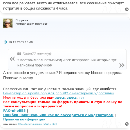
пока все работает. никто не отписывается. все сообщения приходят.
потратил в общей сложности 4 часа.
Поручик
Former team member
С
10.12.2005 13:48
о
о
б
Dinka77 писал(а):
щ
е
я поставил полностью мод и все исрправления которые тут
н
написаны поручиком
и
е
А как bbcode в уведомлениях? Я недавно чистку bbcode переделал.
Попозже выложу
Профессионал - тот же дилетант, только знающий, где ошибётся.
Генератор db_update.php для phpBB2 с некоторыми удобствами
.
Многие моды я беру или ищу
здесь
,
здесь
,
тут
Все консультации только на форуме, приваты и стук в аську по
таким вопросам игнорируются!
FAQ-phpBB3
|
Ошибки новичков, или как не поссориться с модератором
|
Правила конференции
наш форум
http://forum.aeroion.ru/cat1.html