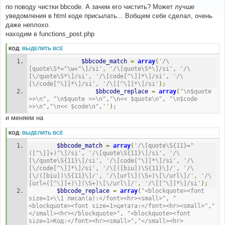
о
по поводу чистки bbcode. А зачем его чистить? Может лучше
б
уведомления в html коде присылать... Вобщем себе сделал, очень
щ
е
даже неплохо.
н
находим в functions_post.php
и
е
КОД:
ВЫДЕЛИТЬ ВСЁ
$bbcode_match
=
array
(
'/\
[quote\S*="\w+"\]/si'
,
'/\[quote\S*\]/si'
,
'/\
[\/quote\S*\]/si'
,
'/\[code[^\]]*\]/si'
,
'/\
[\/code[^\]]*\]/si'
,
'/\[[^\]]*\]/si'
);
$bbcode_replace
=
array
(
"\n$quote 
>>\n"
,
"\n$quote >>\n"
,
"\n<< $quote\n"
,
"\n$code 
>>\n"
,
"\n<< $code\n"
,
''
);
и меняем на
КОД:
ВЫДЕЛИТЬ ВСЁ
$bbcode_match
=
array
(
'/\[quote\S{11}="
([^\]]+)"\]/si'
,
'/\[quote\S{11}\]/si'
,
'/\
[\/quote\S{11}\]/si'
,
'/\[code[^\]]*\]/si'
,
'/\
[\/code[^\]]*\]/si'
,
'/\[([biu])\S{11}\]/'
,
'/\
[\/([biu])\S{11}\]/'
,
'/\[url\](\S+)\[\/url\]/'
,
'/\
[url=([^\]]+)\](\S+)\[\/url\]/'
,
'/\[[^\]]*\]/si'
);
$bbcode_replace
=
array
(
"<blockquote><font 
size=1>\\1 писал(а):</font><hr><small>"
,
"
<blockquote><font size=1>цитата:</font><hr><small>"
,
"
</small><hr></blockquote>"
,
"<blockquote><font 
size=1>Код:</font><hr><small>"
,
"</small><hr>