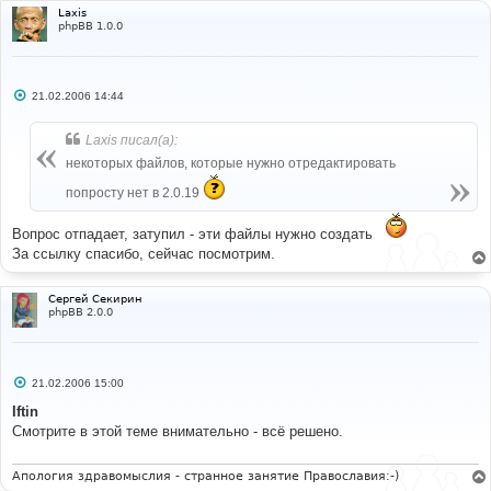
Laxis
phpBB 1.0.0
С
21.02.2006 14:44
о
о
б
Laxis писал(а):
щ
е
некоторых файлов, которые нужно отредактировать
н
и
попросту нет в 2.0.19
е
Вопрос отпадает, затупил - эти файлы нужно создать
За ссылку спасибо, сейчас посмотрим.
Сергей Секирин
phpBB 2.0.0
С
21.02.2006 15:00
о
о
Iftin
б
Смотрите в этой теме внимательно - всё решено.
щ
е
н
и
Апология здравомыслия - странное занятие Православия:-)
е