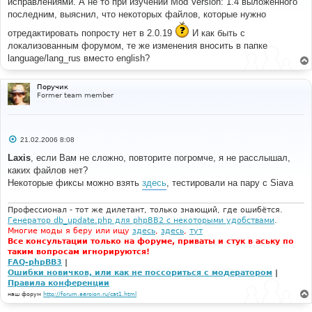
исправлениями. А не то при изучении Mod Version: 1.4 выложенного
щ
е
последним, выяснил, что некоторых файлов, которые нужно
н
и
отредактировать попросту нет в 2.0.19
И как быть с
е
локализованным форумом, те же изменения вносить в папке
language/lang_rus вместо english?
Поручик
Former team member
С
21.02.2006 8:08
о
о
Laxis
, если Вам не сложно, повторите погромче, я не расслышал,
б
каких файлов нет?
щ
е
Некоторые фиксы можно взять
здесь
, тестировали на пару с Siava
н
и
е
Профессионал - тот же дилетант, только знающий, где ошибётся.
Генератор db_update.php для phpBB2 с некоторыми удобствами
.
Многие моды я беру или ищу
здесь
,
здесь
,
тут
Все консультации только на форуме, приваты и стук в аську по
таким вопросам игнорируются!
FAQ-phpBB3
|
Ошибки новичков, или как не поссориться с модератором
|
Правила конференции
наш форум
http://forum.aeroion.ru/cat1.html