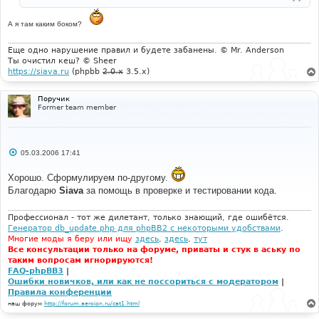
н
и
е
А я там каким боком?
Еще одно нарушение правил и будете забанены. © Mr. Anderson
Ты очистил кеш? © Sheer
https://siava.ru
(phpbb
2.0.x
3.5.x)
Поручик
Former team member
С
05.03.2006 17:41
о
о
Хорошо. Сформулируем по-другому.
б
щ
Благодарю
Siava
за помощь в проверке и тестировании кода.
е
н
и
Профессионал - тот же дилетант, только знающий, где ошибётся.
е
Генератор db_update.php для phpBB2 с некоторыми удобствами
.
Многие моды я беру или ищу
здесь
,
здесь
,
тут
Все консультации только на форуме, приваты и стук в аську по
таким вопросам игнорируются!
FAQ-phpBB3
|
Ошибки новичков, или как не поссориться с модератором
|
Правила конференции
наш форум
http://forum.aeroion.ru/cat1.html