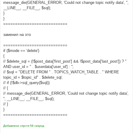
message_die(GENERAL_ERROR, 'Could not change topic notify data', '',
__LINE__, __FILE__, $sql);
}
}
===========================
заменил на это
===========================
if ($mode == 'delete')
{
// $delete_sql = (!$post_data['first_post'] && !$post_data['last_post']) ? "
AND user_id = " . $userdata['user_id'] : '';
// $sql = "DELETE FROM " . TOPICS_WATCH_TABLE . " WHERE
topic_id = $topic_id" . $delete_sql;
// if (!$db->sql_query($sql))
// {
// message_die(GENERAL_ERROR, 'Could not change topic notify data',
'', __LINE__, __FILE__, $sql);
// }
}
===========================
Добавлено спустя 59 секунд: