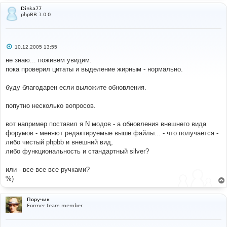
Dinka77
phpBB 1.0.0
С
10.12.2005 13:55
о
о
не знаю... поживем увидим.
б
пока проверил цитаты и выделение жирным - нормально.
щ
е
н
буду благодарен если выложите обновления.
и
е
попутно несколько вопросов.
вот например поставил я N модов - а обновления внешнего вида
форумов - меняют редактируемые выше файлы... - что получается -
либо чистый phpbb и внешний вид,
либо функциональность и стандартный silver?
или - все все все ручками?
%)
Поручик
Former team member