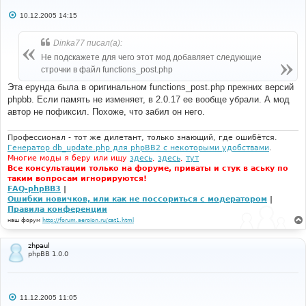
С
10.12.2005 14:15
о
о
б
Dinka77 писал(а):
щ
е
Не подскажете для чего этот мод добавляет следующие
н
строчки в файл functions_post.php
и
е
Эта ерунда была в оригинальном functions_post.php прежних версий
phpbb. Если память не изменяет, в 2.0.17 ее вообще убрали. А мод
автор не пофиксил. Похоже, что забил он него.
Профессионал - тот же дилетант, только знающий, где ошибётся.
Генератор db_update.php для phpBB2 с некоторыми удобствами
.
Многие моды я беру или ищу
здесь
,
здесь
,
тут
Все консультации только на форуме, приваты и стук в аську по
таким вопросам игнорируются!
FAQ-phpBB3
|
Ошибки новичков, или как не поссориться с модератором
|
Правила конференции
наш форум
http://forum.aeroion.ru/cat1.html
zhpaul
phpBB 1.0.0
С
11.12.2005 11:05
о