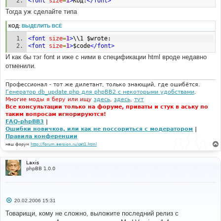
<font
size
=
1
>
Код:
</font>
Тогда уж сделайте типа
КОД:
ВЫДЕЛИТЬ ВСЁ
<font
size
=
1
>
\\1 $wrote:
<font
size
=
1
>
$code
</font>
И как бы тэг font и иже с ними в спецификации html вроде недавно
отменили.
Профессионал - тот же дилетант, только знающий, где ошибётся.
Генератор db_update.php для phpBB2 с некоторыми удобствами
.
Многие моды я беру или ищу
здесь
,
здесь
,
тут
Все консультации только на форуме, приваты и стук в аську по
таким вопросам игнорируются!
FAQ-phpBB3
|
Ошибки новичков, или как не поссориться с модератором
|
Правила конференции
наш форум
http://forum.aeroion.ru/cat1.html
Laxis
phpBB 1.0.0
С
20.02.2006 15:31
о
о
Товарищи, кому не сложно, выложите последний релиз с
б