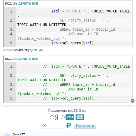
н
КОД:
ВЫДЕЛИТЬ ВСЁ
и
е
$sql
=
"UPDATE "
.
 TOPICS_WATCH_TABLE 
.
"
					SET notify_status = "
.
TOPIC_WATCH_UN_NOTIFIED 
.
"
					WHERE topic_id = $topic_id
						AND user_id IN 
($update_watched_sql)"
;
$db
->
sql_query
(
$sql
);
и закомментируем их...
КОД:
ВЫДЕЛИТЬ ВСЁ
//	$sql = "UPDATE " . TOPICS_WATCH_TABLE 
. "
//		SET notify_status = " . 
TOPIC_WATCH_UN_NOTIFIED . "
//		WHERE topic_id = $topic_id
//			AND user_id IN 
($update_watched_sql)";
//	$db->sql_query($sql);
Поддержать phpBB Guru
Dinka77