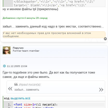
</blockquote>"
,
"<\\1>"
,
"</\\1>"
,
"<a href=\"\\1\" 
target=\"_blank\">\\1</a>"
,
"<a href=\"\\1\" 
ну и меняем файлы tpl (прикреплены)
target=\"_blank\">\\2</a>"
,
''
);
Добавлено спустя 4 минуты 28 секунд:
забыл... заменить данный код надо в трех местах, соответственно...
У вас нет необходимых прав для просмотра вложений в этом
сообщении.
Поручик
Former team member
С
11.12.2005 13:04
о
о
Где-то подобное это уже было. Да вот как бы получается тоже
б
самое, да еще и файлы менять.
щ
е
н
zhpaul писал(а):
и
е
забыл... заменить
КОД:
ВЫДЕЛИТЬ ВСЁ
<font
size
=
1
>
\\1 писал(а):