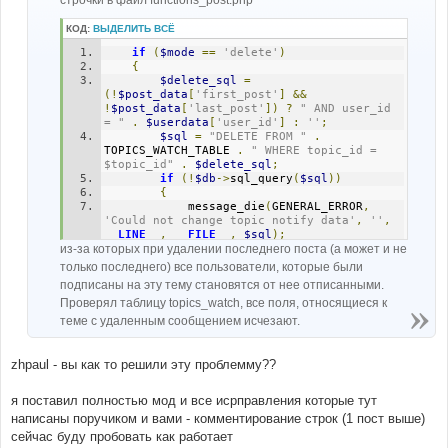
КОД:
ВЫДЕЛИТЬ ВСЁ
if
(
$mode
==
'delete'
)
{
$delete_sql
=
(!
$post_data
[
'first_post'
]
&&
!
$post_data
[
'last_post'
])
?
" AND user_id 
= "
.
$userdata
[
'user_id'
]
:
''
;
$sql
=
"DELETE FROM "
.
TOPICS_WATCH_TABLE 
.
" WHERE topic_id = 
$topic_id"
.
$delete_sql
;
if
(!
$db
->
sql_query
(
$sql
))
{
			message_die
(
GENERAL_ERROR
,
'Could not change topic notify data'
,
''
,
__LINE__
,
__FILE__
,
$sql
);
из-за которых при удалении последнего поста (а может и не
}
}
только последнего) все пользователи, которые были
подписаны на эту тему становятся от нее отписанными.
Проверял таблицу topics_watch, все поля, относящиеся к
теме с удаленным сообщением исчезают.
zhpaul - вы как то решили эту проблемму??
я поставил полностью мод и все исрправления которые тут
написаны поручиком и вами - комментирование строк (1 пост выше)
сейчас буду пробовать как работает