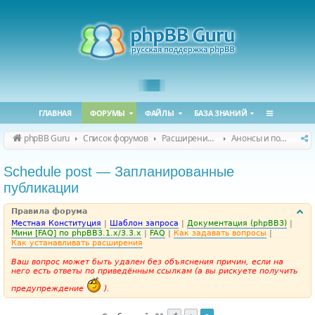
ГЛАВНАЯ
ФОРУМЫ
ФАЙЛЫ
БАЗА ЗНАНИЙ
phpBB Guru
Список форумов
Расширения phpBB
Анонсы и поддержка расширений для phpBB
Schedule post — Запланированные
публикации
Правила форума
Местная Конституция
|
Шаблон запроса
|
Документация (phpBB3)
|
Мини [FAQ] по phpBB3.1.x/3.3.x
|
FAQ
|
Как задавать вопросы
|
Как устанавливать расширения
Ваш вопрос может быть удален без объяснения причин, если на
него есть ответы по приведённым ссылкам (а вы рискуете получить
предупреждение
).