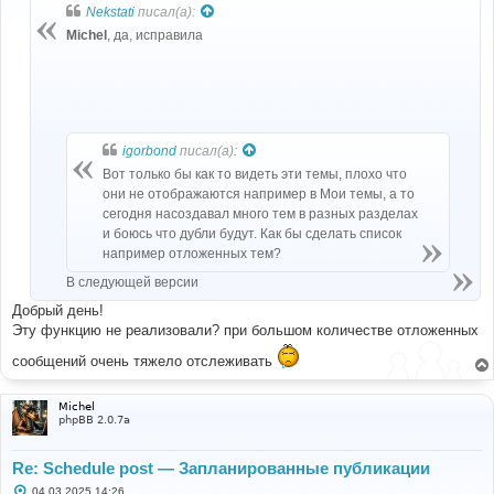
б
Nekstati
писал(а):
щ
е
Michel
, да, исправила
н
и
е
igorbond
писал(а):
Вот только бы как то видеть эти темы, плохо что
они не отображаются например в Мои темы, а то
сегодня насоздавал много тем в разных разделах
и боюсь что дубли будут. Как бы сделать список
например отложенных тем?
В следующей версии
Добрый день!
Эту функцию не реализовали? при большом количестве отложенных
сообщений очень тяжело отслеживать
Michel
phpBB 2.0.7a
Re: Schedule post — Запланированные публикации
С
04.03.2025 14:26