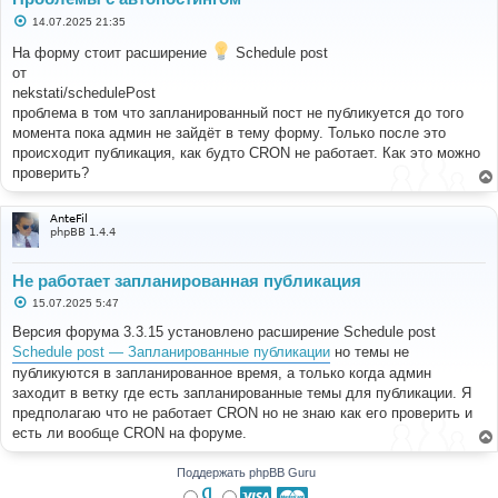
С
14.07.2025 21:35
о
о
На форму стоит расширение
Schedule post
б
от
щ
е
nekstati/schedulePost
н
проблема в том что запланированный пост не публикуется до того
и
е
момента пока админ не зайдёт в тему форму. Только после это
происходит публикация, как будто CRON не работает. Как это можно
проверить?
AnteFil
phpBB 1.4.4
Не работает запланированная публикация
С
15.07.2025 5:47
о
о
Версия форума 3.3.15 установлено расширение Schedule post
б
Schedule post — Запланированные публикации
но темы не
щ
е
публикуются в запланированное время, а только когда админ
н
заходит в ветку где есть запланированные темы для публикации. Я
и
е
предполагаю что не работает CRON но не знаю как его проверить и
есть ли вообще CRON на форуме.
Поддержать phpBB Guru