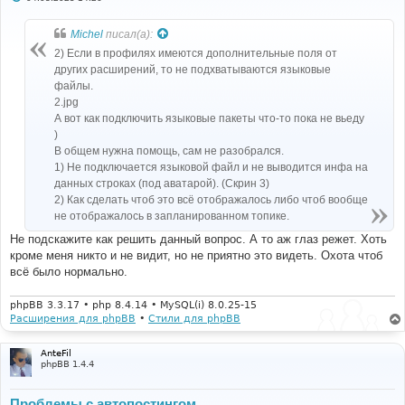
о
о
б
Michel
писал(а):
щ
е
2) Если в профилях имеются дополнительные поля от
н
других расширений, то не подхватываются языковые
и
е
файлы.
2.jpg
А вот как подключить языковые пакеты что-то пока не вьеду
)
В общем нужна помощь, сам не разобрался.
1) Не подключается языковой файл и не выводится инфа на
данных строках (под аватарой). (Скрин 3)
2) Как сделать чтоб это всё отображалось либо чтоб вообще
не отображалось в запланированном топике.
Не подскажите как решить данный вопрос. А то аж глаз режет. Хоть
кроме меня никто и не видит, но не приятно это видеть. Охота чтоб
всё было нормально.
phpBB 3.3.17 • php 8.4.14 • MySQL(i) 8.0.25-15
Расширения для phpBB
•
Стили для phpBB
AnteFil
phpBB 1.4.4
Проблемы с автопостингом