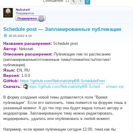
1
2
Пред.
Сообщений: 21
Nekstati
Поддержка
Schedule post — Запланированные публикации
С
26.03.2022 4:14
о
о
Название расширения:
Schedule post
б
Автор:
Nekstati
щ
е
Описание расширения:
Публикация тем по расписанию
н
(запланированные/отложенные темы/топики/посты/постинг/
и
е
публикации).
Язык:
EN, RU
Версия:
1.0.0
GitHub:
https://github.com/Nekstati/phpBB-SchedulePost
Скачать:
https://github.com/Nekstati/phpBB-Sched ... s/main.zip
В форму создания новой темы добавляется поле "Время
публикации". Если его заполнить, тема появится на форуме лишь в
указанный момент. А до тех пор она будет видна только автору и
модераторам. Запланированную тему можно редактировать,
модерировать, удалить или опубликовать в любой момент.
Например, если время публикации сегодня 12:00, тема как бы