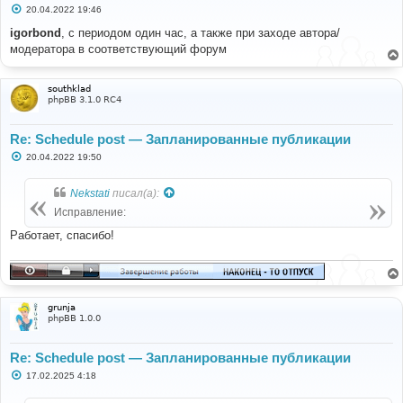
С
20.04.2022 19:46
о
о
igorbond
, с периодом один час, а также при заходе автора/
б
модератора в соответствующий форум
щ
е
н
и
southklad
е
phpBB 3.1.0 RC4
Re: Schedule post — Запланированные публикации
С
20.04.2022 19:50
о
о
б
Nekstati
писал(а):
щ
е
Исправление:
н
и
Работает, спасибо!
е
grunja
phpBB 1.0.0
Re: Schedule post — Запланированные публикации
С
17.02.2025 4:18
о
о