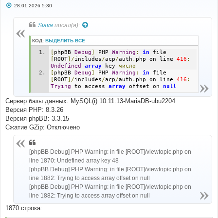
С
28.01.2026 5:30
о
о
б
Siava
писал(а):
щ
е
н
КОД:
ВЫДЕЛИТЬ ВСЁ
и
е
[
phpBB 
Debug
]
 PHP 
Warning
:
in
 file 
[
ROOT
]/
includes
/
acp
/
auth
.
php on line 
416
:
Undefined
array
 key 
число
[
phpBB 
Debug
]
 PHP 
Warning
:
in
 file 
[
ROOT
]/
includes
/
acp
/
auth
.
php on line 
416
:
Trying
 to access 
array
 offset on 
null
Сервер базы данных: MySQL(i) 10.11.13-MariaDB-ubu2204
Версия PHP: 8.3.26
Версия phpBB: 3.3.15
Сжатие GZip: Отключено
[phpBB Debug] PHP Warning: in file [ROOT]/viewtopic.php on
line 1870: Undefined array key 48
[phpBB Debug] PHP Warning: in file [ROOT]/viewtopic.php on
line 1882: Trying to access array offset on null
[phpBB Debug] PHP Warning: in file [ROOT]/viewtopic.php on
line 1882: Trying to access array offset on null
1870 строка: