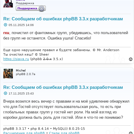
Поддержка
Re: Сообщаем об ошибках phpBB 3.3.x разработчикам
С
05.11.2025 14:06
о
о
rxu
, почистил от фантомных групп, убедившись, что пользователей
б
без групп не останется. Ошибка ушла! Спасибо!
щ
е
н
и
Еще одно нарушение правил и будете забанены. © Mr. Anderson
е
Ты очистил кеш? © Sheer
https://siava.ru
(phpbb
2.0.x
3.5.x)
Michel
phpBB 2.0.7a
Re: Сообщаем об ошибках phpBB 3.3.x разработчикам
С
17.11.2025 15:43
о
о
Вчера возился весь вечер с правами и на моё удивление обнаружил
б
что для Гостей отсутствует пользовательская роль, то есть при
щ
е
глобальных правах групп у гостей нет роли. На мой взгляд из
н
коробки должна быть роль для гостей. Или я что-то не понимаю?
и
е
phpBB 3.3.17 • php 8.4.14 • MySQL(i) 8.0.25-15
Расширения для phpBB
•
Стили для phpBB