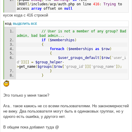
[
ROOT
]/
includes
/
acp
/
auth
.
php on line 
416
:
Trying
 to 
access 
array
 offset on 
null
кусок кода с 416 строкой
КОД:
ВЫДЕЛИТЬ ВСЁ
// User is not a member of any group? Bad 
admin, bad bad admin...
if
(
$memberships
)
{
foreach
(
$memberships
as
$row
)
{
$user_groups_default
[
$row
[
'user_i
d'
]][]
=
$group_helper
-
>
get_name
(
$groups
[
$row
[
'group_id'
]][
'group_name'
]);
}
}
Это только у меня такое?
Ага.. такое кажись не со всеми пользователями. Но закономерностей
не вижу. Два пользователя могут быть в одинаковых группах, но у
одного есть ошибка, у другого нет.
В общем пока добавил туда @