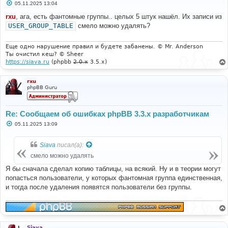
С
05.11.2025 13:04
о
о
rxu
, ага, есть фантомные группы.. целых 5 штук нашёл. Их записи из
б
USER_GROUP_TABLE
смело можно удалять?
щ
е
н
и
Еще одно нарушение правил и будете забанены. © Mr. Anderson
е
Ты очистил кеш? © Sheer
https://siava.ru
(phpbb
2.0.x
3.5.x)
rxu
phpBB Guru
Re: Сообщаем об ошибках phpBB 3.3.x разработчикам
С
05.11.2025 13:09
о
о
б
Siava
писал(а):
щ
е
смело можно удалять
н
и
Я бы сначала сделал копию таблицы, на всякий. Ну и в теории могут
е
попасться пользователи, у которых фантомная группа единственная,
и тогда после удаления появятся пользователи без группы.
Siava