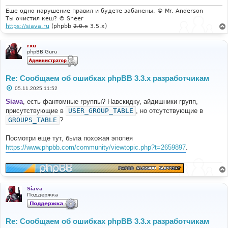
Еще одно нарушение правил и будете забанены. © Mr. Anderson
Ты очистил кеш? © Sheer
https://siava.ru
(phpbb
2.0.x
3.5.x)
rxu
phpBB Guru
Re: Сообщаем об ошибках phpBB 3.3.x разработчикам
С
05.11.2025 11:52
о
о
Siava
, есть фантомные группы? Навскидку, айдишники групп,
б
присутствующие в
USER_GROUP_TABLE
, но отсутствующие в
щ
е
GROUPS_TABLE
?
н
и
е
Посмотри еще тут, была похожая эпопея
https://www.phpbb.com/community/viewtopic.php?t=2659897
.
Siava
Поддержка
Re: Сообщаем об ошибках phpBB 3.3.x разработчикам