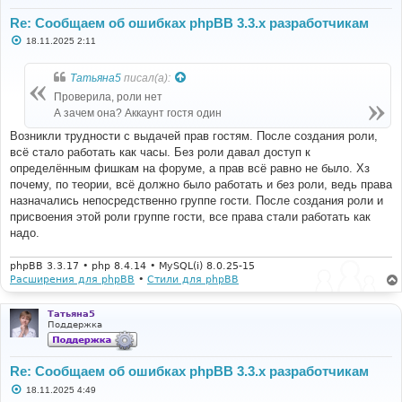
Re: Сообщаем об ошибках phpBB 3.3.x разработчикам
С
18.11.2025 2:11
о
о
б
Татьяна5
писал(а):
щ
е
Проверила, роли нет
н
А зачем она? Аккаунт гостя один
и
е
Возникли трудности с выдачей прав гостям. После создания роли,
всё стало работать как часы. Без роли давал доступ к
определённым фишкам на форуме, а прав всё равно не было. Хз
почему, по теории, всё должно было работать и без роли, ведь права
назначались непосредственно группе гости. После создания роли и
присвоения этой роли группе гости, все права стали работать как
надо.
phpBB 3.3.17 • php 8.4.14 • MySQL(i) 8.0.25-15
Расширения для phpBB
•
Стили для phpBB
Татьяна5
Поддержка
Re: Сообщаем об ошибках phpBB 3.3.x разработчикам
С
18.11.2025 4:49
о