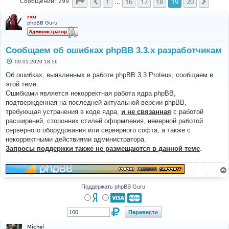
Страница
19
из
20
1
16
17
18
19
20
Пред.
След.
Сообщений: 299
…
rxu
phpBB Guru
Сообщаем об ошибках phpBB 3.3.x разработчикам
С
09.01.2020 18:56
о
о
Об ошибках, выявленных в работе phpBB 3.3 Proteus, сообщаем в
б
этой теме.
щ
е
Ошибками является некорректная работа ядра phpBB,
н
подтвержденная на последней актуальной версии phpBB,
и
е
требующая устранения в коде ядра,
и не связанная
с работой
расширений, сторонних стилей оформления, неверной работой
серверного оборудования или серверного софта, а также с
некорректными действиями администратора.
Запросы поддержки также не размещаются в данной теме
.
Поддержать phpBB Guru
Michel