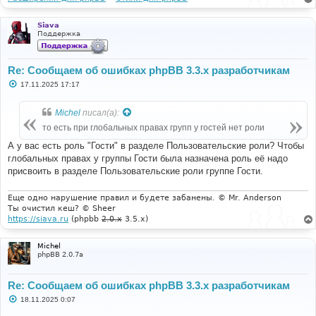
Siava
Поддержка
Re: Сообщаем об ошибках phpBB 3.3.x разработчикам
С
17.11.2025 17:17
о
о
б
Michel
писал(а):
щ
е
то есть при глобальных правах групп у гостей нет роли
н
и
А у вас есть роль "Гости" в разделе Пользовательские роли? Чтобы
е
глобальных правах у группы Гости была назначена роль её надо
присвоить в разделе Пользовательские роли группе Гости.
Еще одно нарушение правил и будете забанены. © Mr. Anderson
Ты очистил кеш? © Sheer
https://siava.ru
(phpbb
2.0.x
3.5.x)
Michel
phpBB 2.0.7a
Re: Сообщаем об ошибках phpBB 3.3.x разработчикам
С
18.11.2025 0:07
о
о