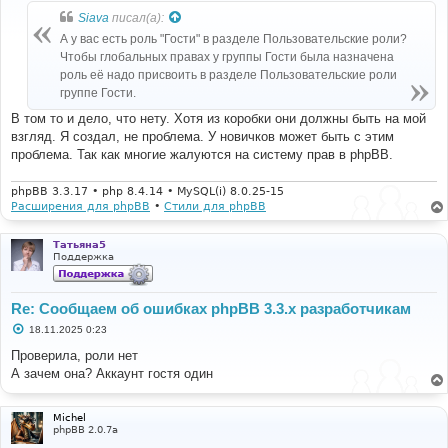
б
Siava
писал(а):
щ
е
А у вас есть роль "Гости" в разделе Пользовательские роли?
н
Чтобы глобальных правах у группы Гости была назначена
и
е
роль её надо присвоить в разделе Пользовательские роли
группе Гости.
В том то и дело, что нету. Хотя из коробки они должны быть на мой
взгляд. Я создал, не проблема. У новичков может быть с этим
проблема. Так как многие жалуются на систему прав в phpBB.
phpBB 3.3.17 • php 8.4.14 • MySQL(i) 8.0.25-15
Расширения для phpBB
•
Стили для phpBB
Татьяна5
Поддержка
Re: Сообщаем об ошибках phpBB 3.3.x разработчикам
С
18.11.2025 0:23
о
о
Проверила, роли нет
б
А зачем она? Аккаунт гостя один
щ
е
н
и
Michel
е
phpBB 2.0.7a