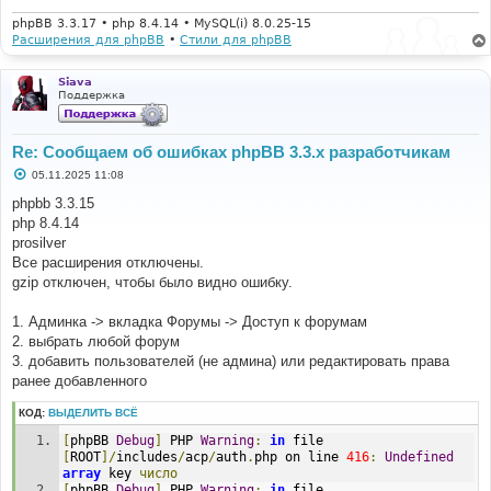
phpBB 3.3.17 • php 8.4.14 • MySQL(i) 8.0.25-15
Расширения для phpBB
•
Стили для phpBB
Siava
Поддержка
Re: Сообщаем об ошибках phpBB 3.3.x разработчикам
С
05.11.2025 11:08
о
о
phpbb 3.3.15
б
php 8.4.14
щ
е
prosilver
н
Все расширения отключены.
и
е
gzip отключен, чтобы было видно ошибку.
1. Админка -> вкладка Форумы -> Доступ к форумам
2. выбрать любой форум
3. добавить пользователей (не админа) или редактировать права
ранее добавленного
КОД:
ВЫДЕЛИТЬ ВСЁ
[
phpBB 
Debug
]
 PHP 
Warning
:
in
 file 
[
ROOT
]/
includes
/
acp
/
auth
.
php on line 
416
:
Undefined
array
 key 
число
[
phpBB 
Debug
]
 PHP 
Warning
:
in
 file 