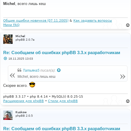
о
Michel
, всего лишь кеш
б
щ
е
н
и
Общие ошибки новичков (07.11.2005)
&
Как задавать вопросы
е
Мини FAQ
Michel
phpBB 2.0.7a
Re: Сообщаем об ошибках phpBB 3.3.x разработчикам
С
18.11.2025 13:03
о
о
б
Татьяна5
писал(а):
щ
е
Michel, всего лишь кеш
н
и
Скорее всего.
е
phpBB 3.3.17 • php 8.4.14 • MySQL(i) 8.0.25-15
Расширения для phpBB
•
Стили для phpBB
Kuskow
phpBB 2.0.5
Re: Сообщаем об ошибках phpBB 3.3.x разработчикам