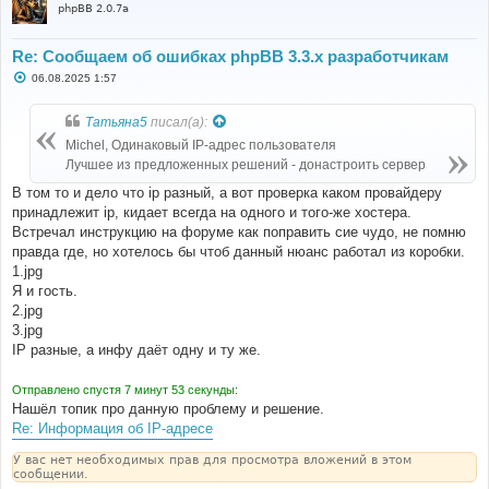
phpBB 2.0.7a
Re: Сообщаем об ошибках phpBB 3.3.x разработчикам
С
06.08.2025 1:57
о
о
б
Татьяна5
писал(а):
щ
е
Michel, Одинаковый IP-адрес пользователя
н
Лучшее из предложенных решений - донастроить сервер
и
е
В том то и дело что ip разный, а вот проверка каком провайдеру
принадлежит ip, кидает всегда на одного и того-же хостера.
Встречал инструкцию на форуме как поправить сие чудо, не помню
правда где, но хотелось бы чтоб данный нюанс работал из коробки.
1.jpg
Я и гость.
2.jpg
3.jpg
IP разные, а инфу даёт одну и ту же.
Отправлено спустя 7 минут 53 секунды:
Нашёл топик про данную проблему и решение.
Re: Информация об IP-адресе
У вас нет необходимых прав для просмотра вложений в этом
сообщении.