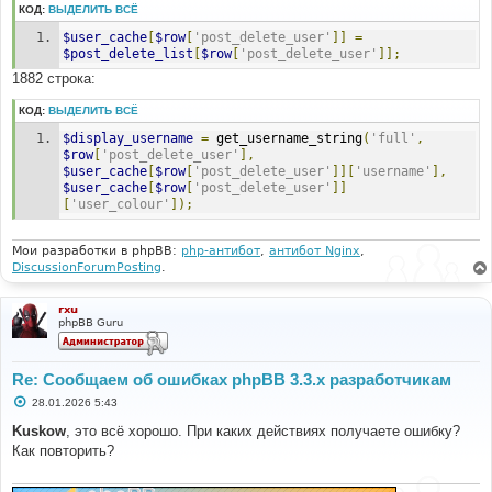
КОД:
ВЫДЕЛИТЬ ВСЁ
$user_cache
[
$row
[
'post_delete_user'
]]
=
$post_delete_list
[
$row
[
'post_delete_user'
]];
1882 строка:
КОД:
ВЫДЕЛИТЬ ВСЁ
$display_username
=
 get_username_string
(
'full'
,
$row
[
'post_delete_user'
],
$user_cache
[
$row
[
'post_delete_user'
]][
'username'
],
$user_cache
[
$row
[
'post_delete_user'
]]
[
'user_colour'
]);
Мои разработки в phpBB:
php-антибот
,
антибот Nginx
,
DiscussionForumPosting
.
rxu
phpBB Guru
Re: Сообщаем об ошибках phpBB 3.3.x разработчикам
С
28.01.2026 5:43
о
о
Kuskow
, это всё хорошо. При каких действиях получаете ошибку?
б
Как повторить?
щ
е
н