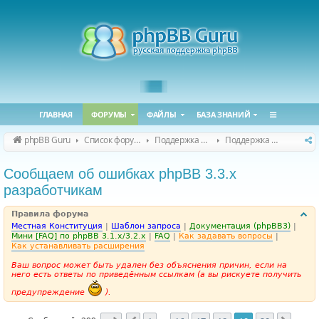
ГЛАВНАЯ
ФОРУМЫ
ФАЙЛЫ
БАЗА ЗНАНИЙ
phpBB Guru
Список форумов
Поддержка phpBB
Поддержка phpBB 3.3.x
Сообщаем об ошибках phpBB 3.3.x
разработчикам
Правила форума
Местная Конституция
|
Шаблон запроса
|
Документация (phpBB3)
|
Мини [FAQ] по phpBB 3.1.x/3.2.x
|
FAQ
|
Как задавать вопросы
|
Как устанавливать расширения
Ваш вопрос может быть удален без объяснения причин, если на
него есть ответы по приведённым ссылкам (а вы рискуете получить
предупреждение
).