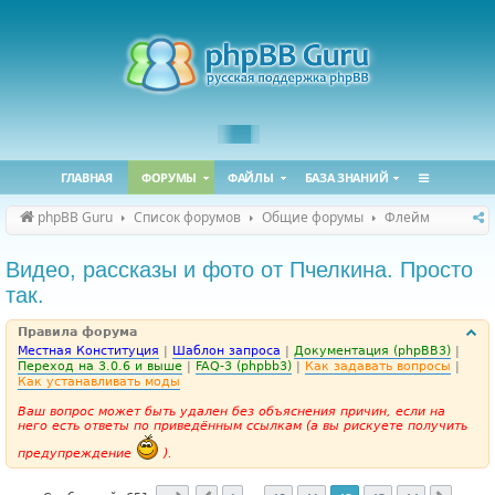
ГЛАВНАЯ
ФОРУМЫ
ФАЙЛЫ
БАЗА ЗНАНИЙ
phpBB Guru
Список форумов
Общие форумы
Флейм
Видео, рассказы и фото от Пчелкина. Просто
так.
Правила форума
Местная Конституция
|
Шаблон запроса
|
Документация (phpBB3)
|
Переход на 3.0.6 и выше
|
FAQ-3 (phpbb3)
|
Как задавать вопросы
|
Как устанавливать моды
Ваш вопрос может быть удален без объяснения причин, если на
него есть ответы по приведённым ссылкам (а вы рискуете получить
предупреждение
).