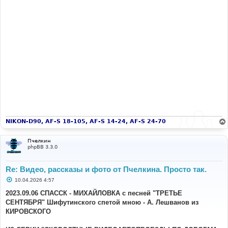
NIKON-D90, AF-S 18-105, AF-S 14-24, AF-S 24-70
Пчелкин
phpBB 3.3.0
Re: Видео, рассказы и фото от Пчелкина. Просто так.
С
10.04.2026 4:57
о
о
2023.09.06 СПАССК - МИХАЙЛОВКА с песней "ТРЕТЬЕ
б
СЕНТЯБРЯ" Шифутинского спетой мною - А. Лешванов из
щ
е
КИРОВСКОГО
н
и
е