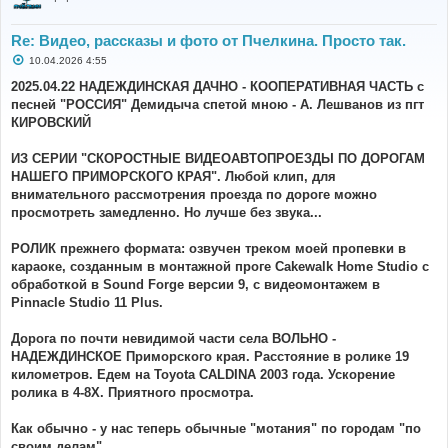
Re: Видео, рассказы и фото от Пчелкина. Просто так.
С
10.04.2026 4:55
о
о
2025.04.22 НАДЕЖДИНСКАЯ ДАЧНО - КООПЕРАТИВНАЯ ЧАСТЬ с
б
песней "РОССИЯ" Демидыча спетой мною - А. Лешванов из пгт
щ
е
КИРОВСКИЙ
н
и
е
ИЗ СЕРИИ "СКОРОСТНЫЕ ВИДЕОАВТОПРОЕЗДЫ ПО ДОРОГАМ
НАШЕГО ПРИМОРСКОГО КРАЯ". Любой клип, для
внимательного рассмотрения проезда по дороге можно
просмотреть замедленно. Но лучше без звука...
РОЛИК прежнего формата: озвучен треком моей пропевки в
караоке, созданным в монтажной проге Cakewalk Home Studio с
обработкой в Sound Forge версии 9, с видеомонтажем в
Pinnacle Studio 11 Plus.
Дорога по почти невидимой части села ВОЛЬНО -
НАДЕЖДИНСКОЕ Приморского края. Расстояние в ролике 19
километров. Едем на Toyota CALDINA 2003 года. Ускорение
ролика в 4-8Х. Приятного просмотра.
Как обычно - у нас теперь обычные "мотания" по городам "по
своим делам".