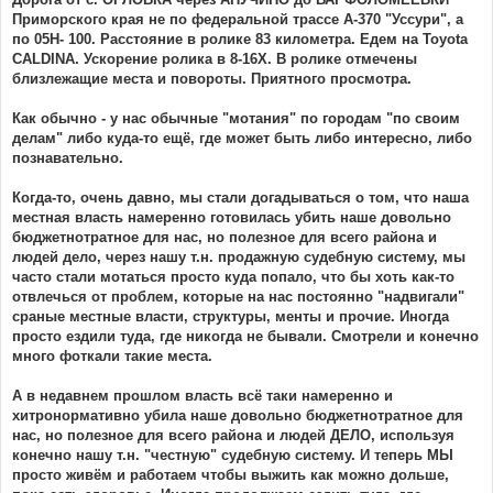
Приморского края не по федеральной трассе А-370 "Уссури", а
по 05Н- 100. Расстояние в ролике 83 километра. Едем на Toyota
CALDINA. Ускорение ролика в 8-16Х. В ролике отмечены
близлежащие места и повороты. Приятного просмотра.
Как обычно - у нас обычные "мотания" по городам "по своим
делам" либо куда-то ещё, где может быть либо интересно, либо
познавательно.
Когда-то, очень давно, мы стали догадываться о том, что наша
местная власть намеренно готовилась убить наше довольно
бюджетнотратное для нас, но полезное для всего района и
людей дело, через нашу т.н. продажную судебную систему, мы
часто стали мотаться просто куда попало, что бы хоть как-то
отвлечься от проблем, которые на нас постоянно "надвигали"
сраные местные власти, структуры, менты и прочие. Иногда
просто ездили туда, где никогда не бывали. Смотрели и конечно
много фоткали такие места.
А в недавнем прошлом власть всё таки намеренно и
хитронормативно убила наше довольно бюджетнотратное для
нас, но полезное для всего района и людей ДЕЛО, используя
конечно нашу т.н. "честную" судебную систему. И теперь МЫ
просто живём и работаем чтобы выжить как можно дольше,