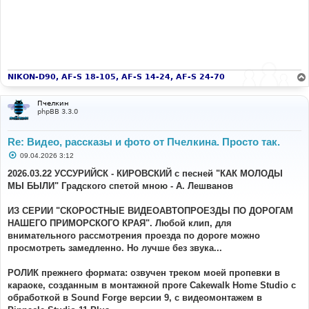
NIKON-D90, AF-S 18-105, AF-S 14-24, AF-S 24-70
Пчелкин
phpBB 3.3.0
Re: Видео, рассказы и фото от Пчелкина. Просто так.
С
09.04.2026 3:12
о
о
2026.03.22 УССУРИЙСК - КИРОВСКИЙ с песней "КАК МОЛОДЫ
б
МЫ БЫЛИ" Градского спетой мною - А. Лешванов
щ
е
н
ИЗ СЕРИИ "СКОРОСТНЫЕ ВИДЕОАВТОПРОЕЗДЫ ПО ДОРОГАМ
и
е
НАШЕГО ПРИМОРСКОГО КРАЯ". Любой клип, для
внимательного рассмотрения проезда по дороге можно
просмотреть замедленно. Но лучше без звука...
РОЛИК прежнего формата: озвучен треком моей пропевки в
караоке, созданным в монтажной проге Cakewalk Home Studio с
обработкой в Sound Forge версии 9, с видеомонтажем в