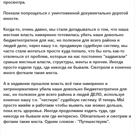
просмотра.
Поехали попрощаться с уничтоженной документально дорогой
юности.
Когда-то, очень давно, мы стали догадываться о том, что наша
местная власть намеренно готовилась убить наше довольно
бюджетнотратное для нас, но полезное для всего района и
людей дело, через нашу т.н. продажную судебную систему, мы
часто стали мотаться просто куда попало, что бы хоть как-то
отвлечься от проблем, которые на нас постоянно "надвигали"
сраные местные власти, структуры, менты и прочие. Иногда
просто ездили туда, где никогда не бывали. Смотрели и конечно
много фоткали такие места.
А в недавнем прошлом власть всё таки намеренно и
хитронормативно убила наше довольно бюджетнотратное для
нас, но полезное для всего района и людей ДЕЛО, используя
конечно нашу т.н. "честную" судебную систему. И теперь МЫ
просто живём и работаем чтобы выжить как можно дольше,
пока есть здоровье. Иногда продолжаем ездить туда, где
никогда не бывали или где интересно. Обязательно и смотрим и
фотаем такие места. Одним словом - "Путешествуем".