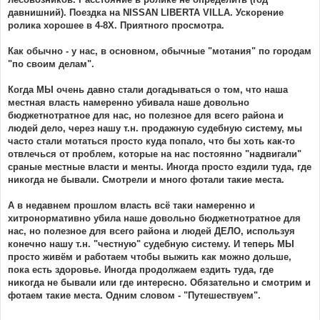
давнишний). Поездка на NISSAN LIBERTA VILLA. Ускорение
ролика хорошее в 4-8Х. Приятного просмотра.
Как обычно - у нас, в основном, обычные "мотания" по городам
"по своим делам".
Когда МЫ очень давно стали догадываться о том, что наша
местная власть намеренно убивала наше довольно
бюджетнотратное для нас, но полезное для всего района и
людей дело, через нашу т.н. продажную судебную систему, мы
часто стали мотаться просто куда попало, что бы хоть как-то
отвлечься от проблем, которые на нас постоянно "надвигали"
сраные местные власти и менты. Иногда просто ездили туда, где
никогда не бывали. Смотрели и много фотали такие места.
А в недавнем прошлом власть всё таки намеренно и
хитронормативно убила наше довольно бюджетнотратное для
нас, но полезное для всего района и людей ДЕЛО, используя
конечно нашу т.н. "честную" судебную систему. И теперь МЫ
просто живём и работаем чтобы выжить как можно дольше,
пока есть здоровье. Иногда продолжаем ездить туда, где
никогда не бывали или где интересно. Обязательно и смотрим и
фотаем такие места. Одним словом - "Путешествуем".