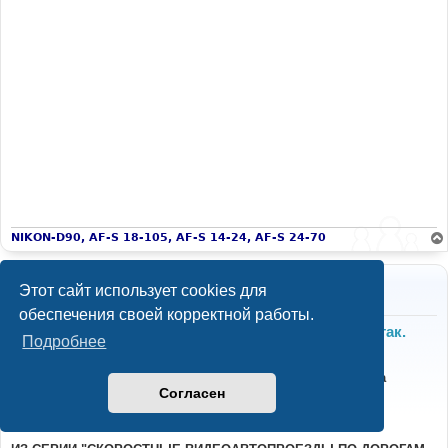
NIKON-D90, AF-S 18-105, AF-S 14-24, AF-S 24-70
Пчелкин
Этот сайт использует cookies для
phpBB 3.3.0
обеспечения своей корректной работы.
Re: Видео, рассказы и фото от Пчелкина. Просто так.
Подробнее
С
10.04.2026 11:13
о
о
2025.04.22 РУССКИЙ ОСТРОВ Осваиваем ДОРОГИ и места
б
Согласен
ОТДЫХА с песней "ФАНТОМ" гр. "ЧИЖ" спетой мною - А.
щ
е
Лешванов из КИРОВСКОГО
н
и
е