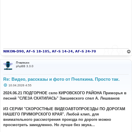
NIKON-D90, AF-S 18-105, AF-S 14-24, AF-S 24-70
Пчелкин
phpBB 3.3.0
Re: Видео, рассказы и фото от Пчелкина. Просто так.
С
10.04.2026 4:55
о
о
2024.06.21 ПОДГОРНОЕ село КИРОВСКОГО РАЙОНА Приморья в
б
песней "СЛЕЗА СКАТИЛАСЬ" Закшевского спел А. Лешванов
щ
е
н
ИЗ СЕРИИ "СКОРОСТНЫЕ ВИДЕОАВТОПРОЕЗДЫ ПО ДОРОГАМ
и
е
НАШЕГО ПРИМОРСКОГО КРАЯ". Любой клип, для
внимательного рассмотрения проезда по дороге можно
просмотреть замедленно. Но лучше без звука...