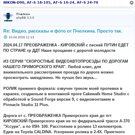
NIKON-D90, AF-S 18-105, AF-S 14-24, AF-S 24-70
Пчелкин
phpBB 3.3.0
Re: Видео, рассказы и фото от Пчелкина. Просто так.
С
10.04.2026 11:13
о
о
2024.04.17 ПРЕОБРАЖЕНКА - КИРОВСКИЙ с песней ПУТИН ЕДЕТ
б
ПО СТРАНЕ гр ДДТ Наше прощание с дорогой молодости
щ
е
н
ИЗ СЕРИИ "СКОРОСТНЫЕ ВИДЕОАВТОПРОЕЗДЫ ПО ДОРОГАМ
и
е
НАШЕГО ПРИМОРСКОГО КРАЯ". Любой клип, для
внимательного рассмотрения проезда по дороге можно
просмотреть замедленно. Но лучше без звука...
РОЛИК прежнего формата: озвучен треком моей пропевки в
караоке, созданным в монтажной проге Cakewalk Home Studio с
обработкой в Sound Forge версии 9, с видеомонтажем в
Pinnacle Studio 11 Plus.
Дорога от с. ПРЕОБРАЖЕНКА Приморского края до пгт
КИРОВСКИЙ Приморского края не по федеральной трассе А-370
"Уссури", а по 05Н- 100. Расстояние в ролике 13 километров.
Едем на Toyota CALDINA. Ускорение ролика в 2-4Х. Приятного