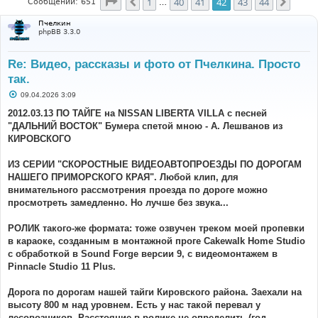
Страница
42
из
44
1
40
41
42
43
44
Пред.
След.
Сообщений: 651
…
Пчелкин
phpBB 3.3.0
Re: Видео, рассказы и фото от Пчелкина. Просто
так.
С
09.04.2026 3:09
о
о
2012.03.13 ПО ТАЙГЕ на NISSAN LIBERTA VILLA с песней
б
"ДАЛЬНИЙ ВОСТОК" Бумера спетой мною - А. Лешванов из
щ
е
КИРОВСКОГО
н
и
е
ИЗ СЕРИИ "СКОРОСТНЫЕ ВИДЕОАВТОПРОЕЗДЫ ПО ДОРОГАМ
НАШЕГО ПРИМОРСКОГО КРАЯ". Любой клип, для
внимательного рассмотрения проезда по дороге можно
просмотреть замедленно. Но лучше без звука...
РОЛИК такого-же формата: тоже озвучен треком моей пропевки
в караоке, созданным в монтажной проге Cakewalk Home Studio
с обработкой в Sound Forge версии 9, с видеомонтажем в
Pinnacle Studio 11 Plus.
Дорога по дорогам нашей тайги Кировского района. Заехали на
высоту 800 м над уровнем. Есть у нас такой перевал у
лесовозников. Расстояние в ролике не определить (год