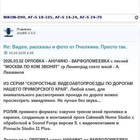
NIKON-D90, AF-S 18-105, AF-S 14-24, AF-S 24-70
Пчелкин
phpBB 3.3.0
Re: Видео, рассказы и фото от Пчелкина. Просто так.
С
10.04.2026 4:58
о
о
2026.03.02 ОРЛОВКА - АНУЧИНО - ВАРФОЛОМЕЕВКА с песней
б
"МОСКВА ПО КОМ ЗВОНЯТ" гр Ленинград спето мной - А.
щ
е
Лешванов
н
и
е
ИЗ СЕРИИ "СКОРОСТНЫЕ ВИДЕОАВТОПРОЕЗДЫ ПО ДОРОГАМ
НАШЕГО ПРИМОРСКОГО КРАЯ". Любой клип, для
внимательного рассмотрения проезда по дороге можно
просмотреть замедленно. Но лучше без звука...
РОЛИК прежнего формата: озвучен треком моей пропевки в
караоке, созданным в монтажной проге Cakewalk Home Studio с
обработкой в Sound Forge версии 9, с видеомонтажем в
Pinnacle Studio 11 Plus.
Дорога от с. ОРЛОВКА через АНУЧИНО до ВАРФОЛОМЕЕВКИ