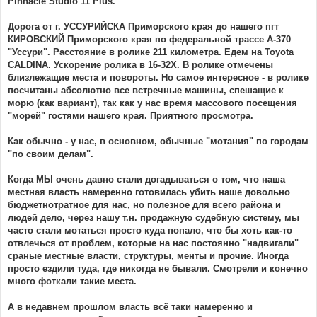
Pinnacle Studio 11 Plus.
Дорога от г. УССУРИЙСКА Приморского края до нашего пгт
КИРОВСКИЙ Приморского края по федеральной трассе А-370
"Уссури". Расстояние в ролике 211 километра. Едем на Toyota
CALDINA. Ускорение ролика в 16-32Х. В ролике отмечены
близлежащие места и повороты. Но самое интересное - в ролике
посчитаны абсолютно все встречные машины, спешащие к
морю (как вариант), так как у нас время массового посещения
"морей" гостями нашего края. Приятного просмотра.
Как обычно - у нас, в основном, обычные "мотания" по городам
"по своим делам".
Когда МЫ очень давно стали догадываться о том, что наша
местная власть намеренно готовилась убить наше довольно
бюджетнотратное для нас, но полезное для всего района и
людей дело, через нашу т.н. продажную судебную систему, мы
часто стали мотаться просто куда попало, что бы хоть как-то
отвлечься от проблем, которые на нас постоянно "надвигали"
сраные местные власти, структуры, менты и прочие. Иногда
просто ездили туда, где никогда не бывали. Смотрели и конечно
много фоткали такие места.
А в недавнем прошлом власть всё таки намеренно и