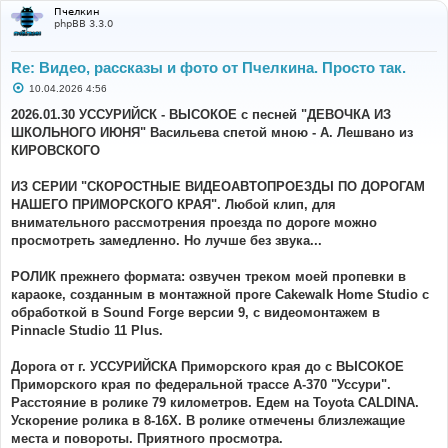
Пчелкин
phpBB 3.3.0
Re: Видео, рассказы и фото от Пчелкина. Просто так.
С
10.04.2026 4:56
о
о
2026.01.30 УССУРИЙСК - ВЫСОКОЕ с песней "ДЕВОЧКА ИЗ
б
ШКОЛЬНОГО ИЮНЯ" Васильева спетой мною - А. Лешвано из
щ
е
КИРОВСКОГО
н
и
е
ИЗ СЕРИИ "СКОРОСТНЫЕ ВИДЕОАВТОПРОЕЗДЫ ПО ДОРОГАМ
НАШЕГО ПРИМОРСКОГО КРАЯ". Любой клип, для
внимательного рассмотрения проезда по дороге можно
просмотреть замедленно. Но лучше без звука...
РОЛИК прежнего формата: озвучен треком моей пропевки в
караоке, созданным в монтажной проге Cakewalk Home Studio с
обработкой в Sound Forge версии 9, с видеомонтажем в
Pinnacle Studio 11 Plus.
Дорога от г. УССУРИЙСКА Приморского края до с ВЫСОКОЕ
Приморского края по федеральной трассе А-370 "Уссури".
Расстояние в ролике 79 километров. Едем на Toyota CALDINA.
Ускорение ролика в 8-16Х. В ролике отмечены близлежащие
места и повороты. Приятного просмотра.