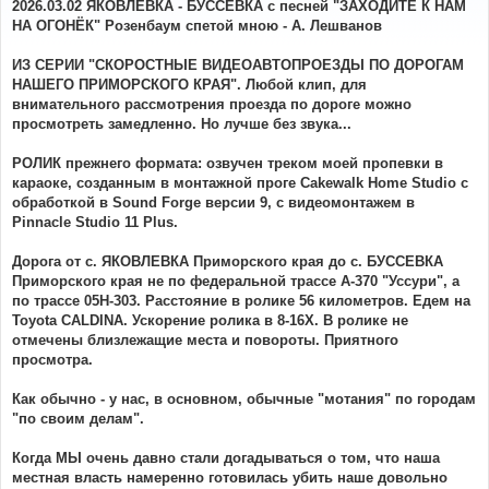
о
2026.03.02 ЯКОВЛЕВКА - БУССЕВКА с песней "ЗАХОДИТЕ К НАМ
б
НА ОГОНЁК" Розенбаум спетой мною - А. Лешванов
щ
е
н
ИЗ СЕРИИ "СКОРОСТНЫЕ ВИДЕОАВТОПРОЕЗДЫ ПО ДОРОГАМ
и
е
НАШЕГО ПРИМОРСКОГО КРАЯ". Любой клип, для
внимательного рассмотрения проезда по дороге можно
просмотреть замедленно. Но лучше без звука...
РОЛИК прежнего формата: озвучен треком моей пропевки в
караоке, созданным в монтажной проге Cakewalk Home Studio с
обработкой в Sound Forge версии 9, с видеомонтажем в
Pinnacle Studio 11 Plus.
Дорога от с. ЯКОВЛЕВКА Приморского края до с. БУССЕВКА
Приморского края не по федеральной трассе А-370 "Уссури", а
по трассе 05Н-303. Расстояние в ролике 56 километров. Едем на
Toyota CALDINA. Ускорение ролика в 8-16Х. В ролике не
отмечены близлежащие места и повороты. Приятного
просмотра.
Как обычно - у нас, в основном, обычные "мотания" по городам
"по своим делам".
Когда МЫ очень давно стали догадываться о том, что наша
местная власть намеренно готовилась убить наше довольно