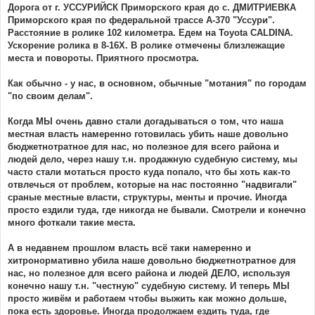
Дорога от г. УССУРИЙСК Приморского края до с. ДМИТРИЕВКА
Приморского края по федеральной трассе А-370 "Уссури".
Расстояние в ролике 102 километра. Едем на Toyota CALDINA.
Ускорение ролика в 8-16Х. В ролике отмечены близлежащие
места и повороты. Приятного просмотра.
Как обычно - у нас, в основном, обычные "мотания" по городам
"по своим делам".
Когда МЫ очень давно стали догадываться о том, что наша
местная власть намеренно готовилась убить наше довольно
бюджетнотратное для нас, но полезное для всего района и
людей дело, через нашу т.н. продажную судебную систему, мы
часто стали мотаться просто куда попало, что бы хоть как-то
отвлечься от проблем, которые на нас постоянно "надвигали"
сраные местные власти, структуры, менты и прочие. Иногда
просто ездили туда, где никогда не бывали. Смотрели и конечно
много фоткали такие места.
А в недавнем прошлом власть всё таки намеренно и
хитронормативно убила наше довольно бюджетнотратное для
нас, но полезное для всего района и людей ДЕЛО, используя
конечно нашу т.н. "честную" судебную систему. И теперь МЫ
просто живём и работаем чтобы выжить как можно дольше,
пока есть здоровье. Иногда продолжаем ездить туда, где