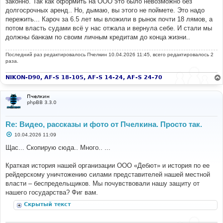
законно. Так как оформить на ООО это было невозможно без
долгосрочных аренд.. Но, дымаю, вы этого не поймете. Это надо
пережить... Кароч за 6.5 лет мы вложили в рынок почти 18 лямов, а
потом власть судами всё у нас отжала и вернула себе. И стали мы
должны банкам по своим личным кредитам до конца жизни..
Последний раз редактировалось
Пчелкин
10.04.2026 11:45, всего редактировалось 2
раза.
NIKON-D90, AF-S 18-105, AF-S 14-24, AF-S 24-70
Пчелкин
phpBB 3.3.0
Re: Видео, рассказы и фото от Пчелкина. Просто так.
С
10.04.2026 11:09
о
о
Щас... Скопирую сюда.. Много.. ...
б
щ
е
Краткая история нашей организации ООО «Дебют» и история по ее
н
рейдерскому уничтожению силами представителей нашей местной
и
е
власти – беспредельщиков. Мы почувствовали нашу защиту от
нашего государства? Фиг вам.
Скрытый текст