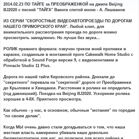
о
2014.02.23 ПО ТАЙГЕ за ПРЕОБРАЖЕНКОЙ на джипе Beijing
б
BJ2020 с песней "ТАЙГА" Ваенги спетой мною - А. Лешванов
щ
е
н
ИЗ СЕРИИ "СКОРОСТНЫЕ ВИДЕОАВТОПРОЕЗДЫ ПО ДОРОГАМ
и
е
НАШЕГО ПРИМОРСКОГО КРАЯ". Любой клип, для
внимательного рассмотрения проезда по дороге можно
просмотреть замедленно. Но лучше без звука...
РОЛИК прежнего формата: озвучен треком моей пропевки в
караоке, созданным в монтажной проге Cakewalk Home Studio с
обработкой в Sound Forge версии 9, с видеомонтажем в
Pinnacle Studio 11 Plus.
Дорога по нашей тайги Кировского района. Доехали до
"секретного" перевала на "секретной" дороге от Преображенки
до Крыловки и Хвищанки. Расстояние в ролике не определить
(год давнишний). Поездка на Beijing BJ2020. Ускорение ролика
хорошее в 4-8Х. Приятного просмотра.
Как обычно - у нас, в основном, обычные "мотания" по городам
"по своим делам".
Когда МЫ очень давно стали догадываться о том, что наша
местная власть намеренно убивала наше довольно
бюджетнотратное для нас, но полезное для всего района и