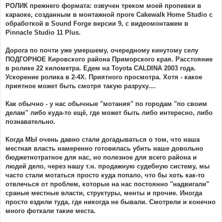
РОЛИК прежнего формата: озвучен треком моей пропевки в
караоке, созданным в монтажной проге Cakewalk Home Studio с
обработкой в Sound Forge версии 9, с видеомонтажем в
Pinnacle Studio 11 Plus.
Дорога по почти уже умершему, очередному кинутому селу
ПОДГОРНОЕ Кировского района Приморского края. Расстояние
в ролике 22 километра. Едем на Toyota CALDINA 2003 года.
Ускорение ролика в 2-4Х. Приятного просмотра. Хотя - какое
приятное может быть смотря такую разруху....
Как обычно - у нас обычные "мотания" по городам "по своим
делам" либо куда-то ещё, где может быть либо интересно, либо
познавательно.
Когда МЫ очень давно стали догадываться о том, что наша
местная власть намеренно готовилась убить наше довольно
бюджетнотратное для нас, но полезное для всего района и
людей дело, через нашу т.н. продажную судебную систему, мы
часто стали мотаться просто куда попало, что бы хоть как-то
отвлечься от проблем, которые на нас постоянно "надвигали"
сраные местные власти, структуры, менты и прочие. Иногда
просто ездили туда, где никогда не бывали. Смотрели и конечно
много фоткали такие места.