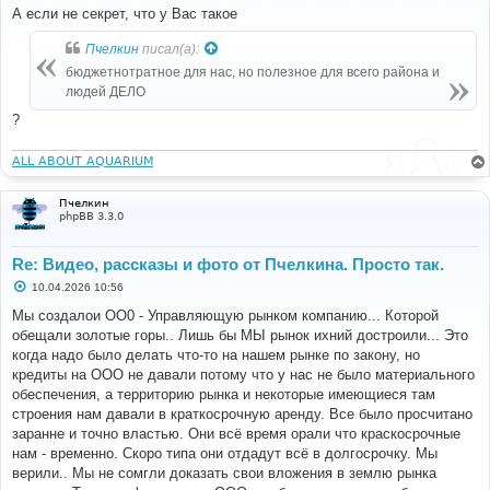
о
А если не секрет, что у Вас такое
б
щ
Пчелкин
писал(а):
е
н
бюджетнотратное для нас, но полезное для всего района и
и
е
людей ДЕЛО
?
ALL ABOUT AQUARIUM
Пчелкин
phpBB 3.3.0
Re: Видео, рассказы и фото от Пчелкина. Просто так.
С
10.04.2026 10:56
о
о
Мы создалои ОО0 - Управляющую рынком компанию... Которой
б
обещали золотые горы.. Лишь бы МЫ рынок ихний достроили... Это
щ
е
когда надо было делать что-то на нашем рынке по закону, но
н
кредиты на ООО не давали потому что у нас не было материального
и
е
обеспечения, а территорию рынка и некоторые имеющиеся там
строения нам давали в краткосрочную аренду. Все было просчитано
заранне и точно властью. Они всё время орали что краскосрочные
нам - временно. Скоро типа они отдадут всё в долгосрочку. Мы
верили.. Мы не сомгли доказать свои вложения в землю рынка