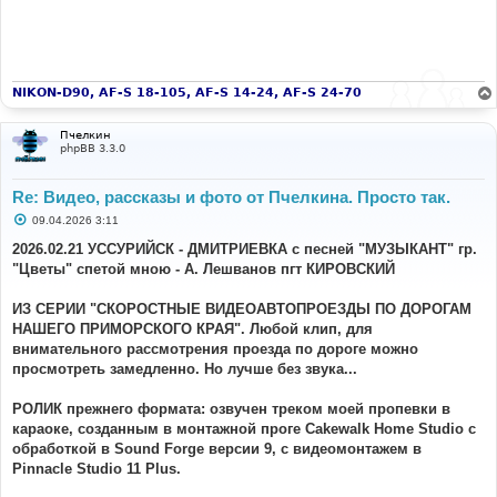
NIKON-D90, AF-S 18-105, AF-S 14-24, AF-S 24-70
Пчелкин
phpBB 3.3.0
Re: Видео, рассказы и фото от Пчелкина. Просто так.
С
09.04.2026 3:11
о
о
2026.02.21 УССУРИЙСК - ДМИТРИЕВКА с песней "МУЗЫКАНТ" гр.
б
"Цветы" спетой мною - А. Лешванов пгт КИРОВСКИЙ
щ
е
н
ИЗ СЕРИИ "СКОРОСТНЫЕ ВИДЕОАВТОПРОЕЗДЫ ПО ДОРОГАМ
и
е
НАШЕГО ПРИМОРСКОГО КРАЯ". Любой клип, для
внимательного рассмотрения проезда по дороге можно
просмотреть замедленно. Но лучше без звука...
РОЛИК прежнего формата: озвучен треком моей пропевки в
караоке, созданным в монтажной проге Cakewalk Home Studio с
обработкой в Sound Forge версии 9, с видеомонтажем в
Pinnacle Studio 11 Plus.