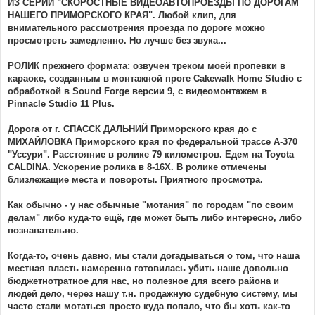
ИЗ СЕРИИ "СКОРОСТНЫЕ ВИДЕОАВТОПРОЕЗДЫ ПО ДОРОГАМ
НАШЕГО ПРИМОРСКОГО КРАЯ". Любой клип, для
внимательного рассмотрения проезда по дороге можно
просмотреть замедленно. Но лучше без звука...
РОЛИК прежнего формата: озвучен треком моей пропевки в
караоке, созданным в монтажной проге Cakewalk Home Studio с
обработкой в Sound Forge версии 9, с видеомонтажем в
Pinnacle Studio 11 Plus.
Дорога от г. СПАССК ДАЛЬНИЙ Приморского края до с
МИХАЙЛОВКА Приморского края по федеральной трассе А-370
"Уссури". Расстояние в ролике 79 километров. Едем на Toyota
CALDINA. Ускорение ролика в 8-16Х. В ролике отмечены
близлежащие места и повороты. Приятного просмотра.
Как обычно - у нас обычные "мотания" по городам "по своим
делам" либо куда-то ещё, где может быть либо интересно, либо
познавательно.
Когда-то, очень давно, мы стали догадываться о том, что наша
местная власть намеренно готовилась убить наше довольно
бюджетнотратное для нас, но полезное для всего района и
людей дело, через нашу т.н. продажную судебную систему, мы
часто стали мотаться просто куда попало, что бы хоть как-то