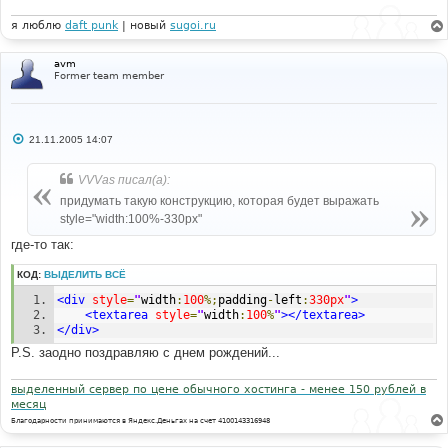
я люблю
daft punk
| новый
sugoi.ru
avm
Former team member
С
21.11.2005 14:07
о
о
б
VVVas писал(а):
щ
е
придумать такую конструкцию, которая будет выражать
н
style="width:100%-330px"
и
е
где-то так:
КОД:
ВЫДЕЛИТЬ ВСЁ
<div
style
=
"
width
:
100
%;
padding
-
left
:
330px
"
>
<textarea
style
=
"
width
:
100
%
"
></textarea>
</div>
P.S. заодно поздравляю с днем рождений...
выделенный сервер по цене обычного хостинга - менее 150 рублей в
месяц
Благодарности принимаются в Яндекс.Деньгах на счет 4100143316948