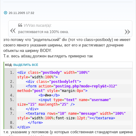
С
20.11.2005 17:32
о
о
б
VVVas писал(а):
щ
е
растягивается на 100% окна.
н
и
это потому что "родительский" div (тот что class=postbody) не имеет
е
своего явного указания ширины, вот его и растягивают дочерние
объекты на ширину BODY.
Т.е. весь абзац должен выглядеть примерно так
КОД:
ВЫДЕЛИТЬ ВСЁ
<div
class
=
"postbody"
width
=
"100%"
style
=
"
width
:
100
%
"
>
<div
class
=
"postbodyleft"
>
<form
action
=
"posting.php?mode=reply&t=312"
method
=
"post"
style
=
"
margin
:
0px
"
>
<b>
Имя
</b>
<input
type
=
"text"
name
=
"username"
size
=
"15"
maxlength
=
"25"
/>
</div>
<textarea
rows
=
"10"
name
=
"message"
width
=
"100%"
style
=
"
width
:
100
%;
font
-
size
:
12pt
;
"
></textarea>
</form>
</div>
т.е. указание у потомков (у которых собственная стандартная ширина