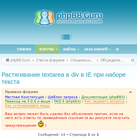
ГЛАВНАЯ
ФОРУМЫ
ФАЙЛЫ
БАЗА ЗНАНИЙ
phpBB Guru
Список форумов
Специальные форумы
Обсуждаем сайт и конференцию
Растягивание textarea в div в IE при наборе
текста
Правила форума
Местная Конституция
|
Шаблон запроса
|
Документация (phpBB3)
|
Переход на 3.0.6 и выше
|
FAQ-3 (phpbb3)
|
Как задавать вопросы
|
Как устанавливать моды
Ваш вопрос может быть удален без объяснения причин, если на
него есть ответы по приведённым ссылкам (а вы рискуете получить
предупреждение
).
Сообщений: 14 • Страница
1
из
1