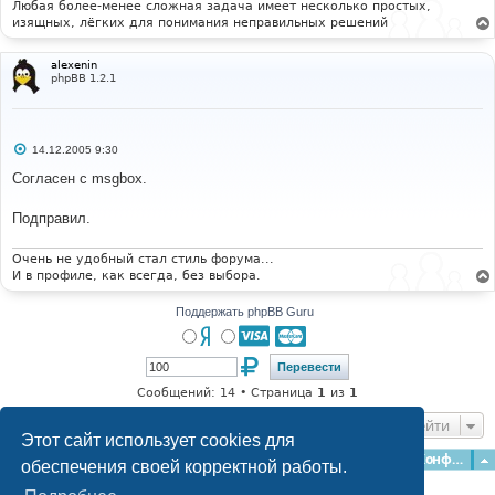
Любая более-менее сложная задача имеет несколько простых,
изящных, лёгких для понимания неправильных решений
# 
#-----[ SAVE/CLOSE ALL FILES ]-----------------------
------------------- 
alexenin
#
phpBB 1.2.1
С
14.12.2005 9:30
о
о
Согласен с msgbox.
б
щ
е
Подправил.
н
и
е
Очень не удобный стал стиль форума...
И в профиле, как всегда, без выбора.
Поддержать phpBB Guru
Сообщений: 14 • Страница
1
из
1
Перейти
Этот сайт использует cookies для
Главная
Форумы
Наша команда
О команде
Конфиденциальность
обеспечения своей корректной работы.