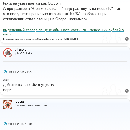
е
textarea указывается как COLS=n
н
А про размер в % он же сказал - "надо растянуть на весь div", так
и
е
что все у него правильно (его width="100%" сработает при
отключении стиля станицы в Опере, например)
выделенный сервер по цене обычного хостинга - менее 150 рублей в
месяц
Благодарности принимаются в Яндекс.Деньгах на счет 4100143316948
AlexWB
phpBB 1.4.4
С
19.11.2005 21:27
о
о
avm
б
действительно, div я упустил
щ
е
сори
н
и
е
VVVas
Former team member
С
20.11.2005 10:35
о