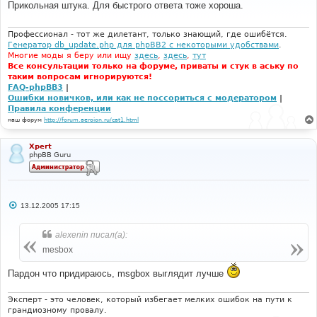
Прикольная штука. Для быстрого ответа тоже хороша.
}
щ
е
н
# 
и
Профессионал - тот же дилетант, только знающий, где ошибётся.
#-----[ FIND ] --------------------------------------
е
Генератор db_update.php для phpBB2 с некоторыми удобствами
.
---- 
Многие моды я беру или ищу
здесь
,
здесь
,
тут
#
Все консультации только на форуме, приваты и стук в аську по
таким вопросам игнорируются!
<
textarea name
=
"message"
 rows
=
"15"
 cols
=
"35"
FAQ-phpBB3
|
wrap
=
"virtual"
 style
=
"width:100%"
 tabindex
=
"3"
Ошибки новичков, или как не поссориться с модератором
|
class
=
"post"
 onselect
=
"storeCaret(this);"
Правила конференции
onclick
=
"storeCaret(this);"
наш форум
http://forum.aeroion.ru/cat1.html
onkeyup
=
"storeCaret(this);"
>{
MESSAGE
}</
textarea
>
<
/span></
td
>
# 
Xpert
phpBB Guru
#-----[ IN-LINE FIND ]-------------------------------
--------------
#
<
/span></
td
>
# 
С
13.12.2005 17:15
#-----[ REPLACE WITH ]-------------------------------
о
--------
о
# 
б
alexenin писал(а):
щ
</
span
>
е
mesbox
<
input type
=
"button"
class
=
"button"
н
name
=
"add_size_message"
 value
=
" + "
и
onClick
=
"phpbb_msgbox_resize(50)"
>
Пардон что придираюсь, msgbox выглядит лучше
е
<
input type
=
"button"
class
=
"button"
name
=
"sub_size_message"
 value
=
" - "
Эксперт - это человек, который избегает мелких ошибок на пути к
onClick
=
"phpbb_msgbox_resize(-50)"
>
грандиозному провалу.
</
td
>