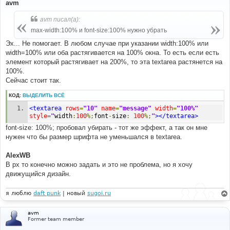
о
avm
б
щ
avm писал(а):
е
н
max-width:100% и font-size:100% нужно убрать
и
е
Эх... Не помогает. В любом случае при указании width:100% или
width=100% или оба растягивается на 100% окна. То есть если есть
элемент который растягивает на 200%, то эта textarea растянется на
100%.
Сейчас стоит так.
КОД:
ВЫДЕЛИТЬ ВСЁ
<textarea
rows
=
"10"
name
=
"message"
width
=
"100%"
style
=
"
width
:
100
%;
font
-
size
:
100
%;
"
></textarea>
font-size: 100%; пробовал убирать - тот же эффект, а так он мне
нужен что бы размер шрифта не уменьшался в textarea.
AlexWB
В px то конечно можно задать и это не проблема, но я хочу
движущийся дизайн.
я люблю
daft punk
| новый
sugoi.ru
avm
Former team member