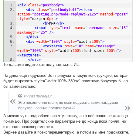
<div
class
=
"postbody"
>
<div
class
=
"postbodyleft"
><form
action
=
"posting.php?mode=reply&t=2125"
method
=
"post"
style
=
"
margin
:
0px
"
>
<b>
Имя
</b>
<input
type
=
"text"
name
=
"username"
size
=
"15"
maxlength
=
"25"
/>
</div>
<div
width
=
"100%"
style
=
"
width
:
100
%
"
>
<textarea
rows
=
"10"
name
=
"message"
width
=
"100%"
style
=
"
width
:
100
%;
font
-
size
:
100
%;
"
>
</textarea>
</div>
Тогда сами видите как получаеться в ИЕ.
</form>
</div>
На днях ещё подумаю. Вот придумать такую конструкцию, которая
будет выражать style="width:100%-330px" понятную браузеру было
бы замечательно.
VVVas писал(а):
Это несомненно косяк, но если подумать также как думает
броузер - весьма предсказуемый...
А можно чуть подробнее про эту логику, а то всё равно не доконца
понимаю. Про родителские параметры не до конца пока понял, но
это надо поэксперементить.
Вернее давайте я поэксперементирую, а потом вы мне подскажите.