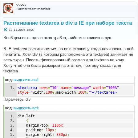
VVVas
Former team member
Растягивание textarea в div в IE при наборе текста
С
19.11.2005 18:27
о
о
Вообщем есть одна такая трабла, либо моя кривизна рук.
б
щ
е
В IE textarea растягиваеться на всю страницу когда начинаешь в ней
н
печатать. Хотя div (в котором расположена эта textarea) занимает не
и
е
весь экран. Писать фиксированный размер для textarea не хочу.
Хочу чтоб она была размером на этот div, поэтому сказал для
textarea
КОД:
ВЫДЕЛИТЬ ВСЁ
<textarea
rows
=
"10"
name
=
"message"
width
=
"100%"
style
=
"
width
:
100
%;
max
-
width
:
100
%;
"
></textarea>
Параметры div
КОД:
ВЫДЕЛИТЬ ВСЁ
div
.
left
{
	margin
-
top
:
110px
;
	padding
:
10px
;
	margin
-
right
:
330px
;