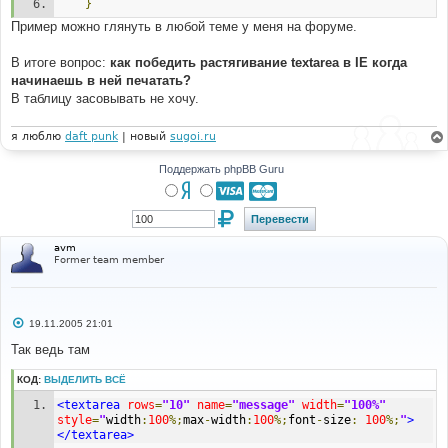
}
Пример можно глянуть в любой теме у меня на форуме.
В итоге вопрос:
как победить растягивание textarea в IE когда
начинаешь в ней печатать?
В таблицу засовывать не хочу.
я люблю
daft punk
| новый
sugoi.ru
Поддержать phpBB Guru
avm
Former team member
С
19.11.2005 21:01
о
о
Так ведь там
б
щ
КОД:
ВЫДЕЛИТЬ ВСЁ
е
н
<textarea
rows
=
"10"
name
=
"message"
width
=
"100%"
и
е
style
=
"
width
:
100
%;
max
-
width
:
100
%;
font
-
size
:
100
%;
"
>
</textarea>