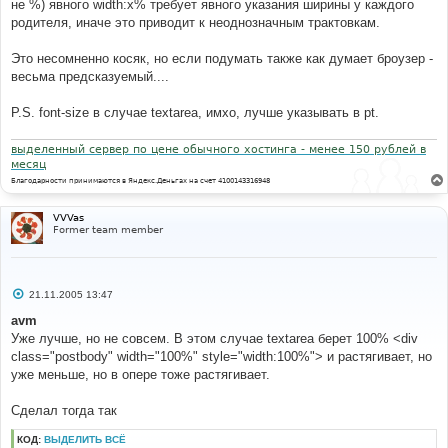
не %) явного width:x% требует явного указания ширины у каждого
родителя, иначе это приводит к неоднозначным трактовкам.
Это несомненно косяк, но если подумать также как думает броузер -
весьма предсказуемый....
P.S. font-size в случае textarea, имхо, лучше указывать в pt.
выделенный сервер по цене обычного хостинга - менее 150 рублей в
месяц
Благодарности принимаются в Яндекс.Деньгах на счет 4100143316948
VVVas
Former team member
С
21.11.2005 13:47
о
о
avm
б
Уже лучше, но не совсем. В этом случае textarea берет 100% <div
щ
е
class="postbody" width="100%" style="width:100%"> и растягивает, но
н
уже меньше, но в опере тоже растягивает.
и
е
Сделал тогда так
КОД:
ВЫДЕЛИТЬ ВСЁ