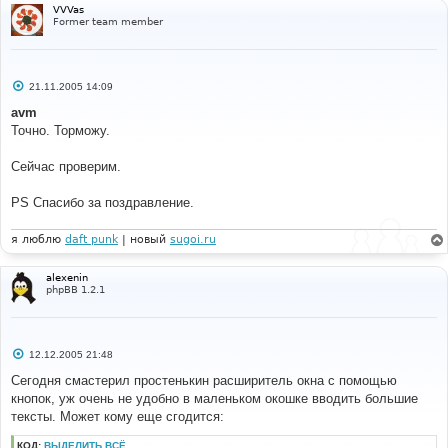
VVVas
Former team member
С
21.11.2005 14:09
о
о
avm
б
Точно. Торможу.
щ
е
н
Сейчас проверим.
и
е
PS Спасибо за поздравление.
я люблю
daft punk
| новый
sugoi.ru
alexenin
phpBB 1.2.1
С
12.12.2005 21:48
о
о
Сегодня смастерил простенькин расширитель окна с помощью
б
кнопок, уж очень не удобно в маленьком окошке вводить большие
щ
е
тексты. Может кому еще сгодится:
н
и
КОД:
ВЫДЕЛИТЬ ВСЁ