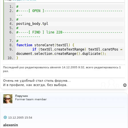
е
# 
#-----[ OPEN ]---------------------------------------
--- 
# 
posting_body
.
tpl 
# 
#-----[ FIND ] line 228------------------------------
------------ 
#
function
 storeCaret
(
textEl
)
{
if
(
textEl
.
createTextRange
)
 textEl
.
caretPos 
=
document
.
selection
.
createRange
().
duplicate
();
}
#-----[ AFTER, ADD ]---------------------------------
Последний раз редактировалось
alexenin
14.12.2005 9:32, всего редактировалось 1
---------
раз.
#
var
 default_message_box_height
;
Очень не удобный стал стиль форума...
default_message_box_height 
=
220
;
И в профиле, как всегда, без выбора.
function
 phpbb_msgbox_resize
(
 pixels 
)
{
Поручик
var
 current_height 
=
 parseInt
(
Former team member
document
.
post
.
message
.
style
.
height 
);
        current_height 
=
 current_height 
?
current_height 
:
 default_message_box_height
;
var
 new_height 
=
 current_height 
+
 pixels
;
С
        document
.
post
.
message
.
style
.
height 
=
13.12.2005 15:54
о
(
new_height 
>
100
)
?
 new_height 
+
"px"
:
100
+
"px"
;
о
alexenin
return
false
;
б