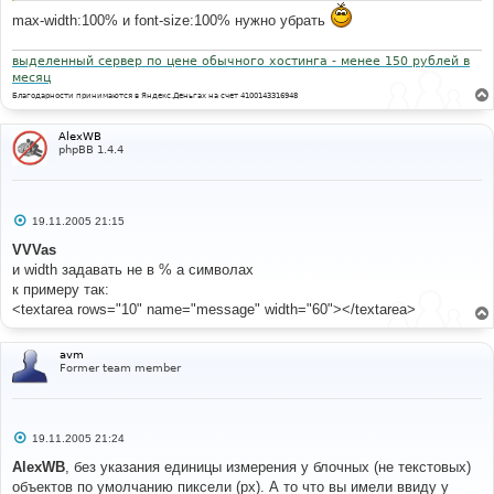
max-width:100% и font-size:100% нужно убрать
выделенный сервер по цене обычного хостинга - менее 150 рублей в
месяц
Благодарности принимаются в Яндекс.Деньгах на счет 4100143316948
AlexWB
phpBB 1.4.4
С
19.11.2005 21:15
о
о
VVVas
б
и width задавать не в % а символах
щ
е
к примеру так:
н
<textarea rows="10" name="message" width="60"></textarea>
и
е
avm
Former team member
С
19.11.2005 21:24
о
о
AlexWB
, без указания единицы измерения у блочных (не текстовых)
б
объектов по умолчанию пиксели (px). А то что вы имели ввиду у
щ