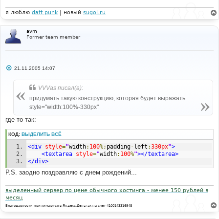
я люблю
daft punk
| новый
sugoi.ru
avm
Former team member
С
21.11.2005 14:07
о
о
б
VVVas писал(а):
щ
е
придумать такую конструкцию, которая будет выражать
н
style="width:100%-330px"
и
е
где-то так:
КОД:
ВЫДЕЛИТЬ ВСЁ
<div
style
=
"
width
:
100
%;
padding
-
left
:
330px
"
>
<textarea
style
=
"
width
:
100
%
"
></textarea>
</div>
P.S. заодно поздравляю с днем рождений...
выделенный сервер по цене обычного хостинга - менее 150 рублей в
месяц
Благодарности принимаются в Яндекс.Деньгах на счет 4100143316948