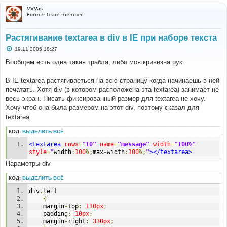
VVVas
Former team member
Растягивание textarea в div в IE при наборе текста
С
19.11.2005 18:27
о
о
Вообщем есть одна такая трабла, либо моя кривизна рук.
б
щ
е
В IE textarea растягиваеться на всю страницу когда начинаешь в ней
н
печатать. Хотя div (в котором расположена эта textarea) занимает не
и
е
весь экран. Писать фиксированный размер для textarea не хочу.
Хочу чтоб она была размером на этот div, поэтому сказал для
textarea
КОД:
ВЫДЕЛИТЬ ВСЁ
<textarea
rows
=
"10"
name
=
"message"
width
=
"100%"
style
=
"
width
:
100
%;
max
-
width
:
100
%;
"
></textarea>
Параметры div
КОД:
ВЫДЕЛИТЬ ВСЁ
div
.
left
{
	margin
-
top
:
110px
;
	padding
:
10px
;
	margin
-
right
:
330px
;