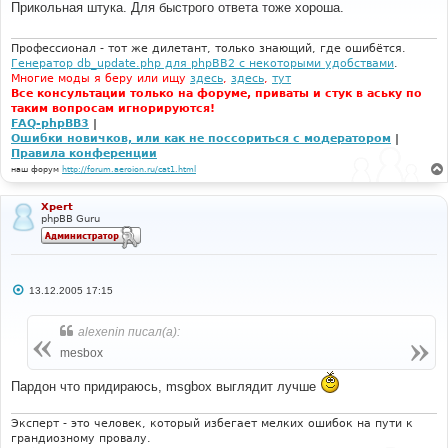
Прикольная штука. Для быстрого ответа тоже хороша.
}
щ
е
н
# 
и
Профессионал - тот же дилетант, только знающий, где ошибётся.
#-----[ FIND ] --------------------------------------
е
Генератор db_update.php для phpBB2 с некоторыми удобствами
.
---- 
Многие моды я беру или ищу
здесь
,
здесь
,
тут
#
Все консультации только на форуме, приваты и стук в аську по
таким вопросам игнорируются!
<
textarea name
=
"message"
 rows
=
"15"
 cols
=
"35"
FAQ-phpBB3
|
wrap
=
"virtual"
 style
=
"width:100%"
 tabindex
=
"3"
Ошибки новичков, или как не поссориться с модератором
|
class
=
"post"
 onselect
=
"storeCaret(this);"
Правила конференции
onclick
=
"storeCaret(this);"
наш форум
http://forum.aeroion.ru/cat1.html
onkeyup
=
"storeCaret(this);"
>{
MESSAGE
}</
textarea
>
<
/span></
td
>
# 
Xpert
phpBB Guru
#-----[ IN-LINE FIND ]-------------------------------
--------------
#
<
/span></
td
>
# 
С
13.12.2005 17:15
#-----[ REPLACE WITH ]-------------------------------
о
--------
о
# 
б
alexenin писал(а):
щ
</
span
>
е
mesbox
<
input type
=
"button"
class
=
"button"
н
name
=
"add_size_message"
 value
=
" + "
и
onClick
=
"phpbb_msgbox_resize(50)"
>
Пардон что придираюсь, msgbox выглядит лучше
е
<
input type
=
"button"
class
=
"button"
name
=
"sub_size_message"
 value
=
" - "
Эксперт - это человек, который избегает мелких ошибок на пути к
onClick
=
"phpbb_msgbox_resize(-50)"
>
грандиозному провалу.
</
td
>