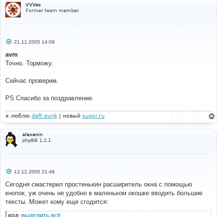
VVVas
Former team member
С
21.11.2005 14:09
о
о
avm
б
Точно. Торможу.
щ
е
н
Сейчас проверим.
и
е
PS Спасибо за поздравление.
я люблю
daft punk
| новый
sugoi.ru
alexenin
phpBB 1.2.1
С
12.12.2005 21:48
о
о
Сегодня смастерил простенькин расширитель окна с помощью
б
кнопок, уж очень не удобно в маленьком окошке вводить большие
щ
е
тексты. Может кому еще сгодится:
н
и
КОД:
ВЫДЕЛИТЬ ВСЁ