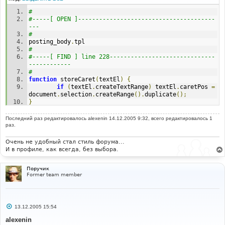
е
# 
#-----[ OPEN ]---------------------------------------
--- 
# 
posting_body
.
tpl 
# 
#-----[ FIND ] line 228------------------------------
------------ 
#
function
 storeCaret
(
textEl
)
{
if
(
textEl
.
createTextRange
)
 textEl
.
caretPos 
=
document
.
selection
.
createRange
().
duplicate
();
}
#-----[ AFTER, ADD ]---------------------------------
Последний раз редактировалось
alexenin
14.12.2005 9:32, всего редактировалось 1
---------
раз.
#
var
 default_message_box_height
;
Очень не удобный стал стиль форума...
default_message_box_height 
=
220
;
И в профиле, как всегда, без выбора.
function
 phpbb_msgbox_resize
(
 pixels 
)
{
Поручик
var
 current_height 
=
 parseInt
(
Former team member
document
.
post
.
message
.
style
.
height 
);
        current_height 
=
 current_height 
?
current_height 
:
 default_message_box_height
;
var
 new_height 
=
 current_height 
+
 pixels
;
С
        document
.
post
.
message
.
style
.
height 
=
13.12.2005 15:54
о
(
new_height 
>
100
)
?
 new_height 
+
"px"
:
100
+
"px"
;
о
alexenin
return
false
;
б