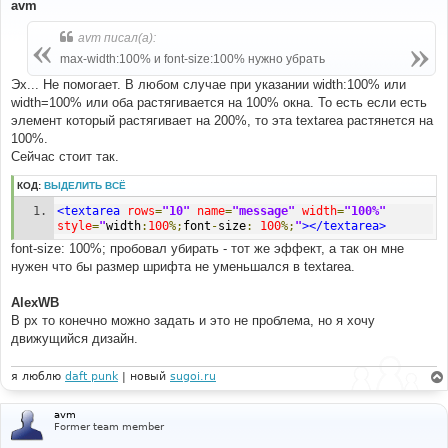
о
avm
б
щ
avm писал(а):
е
н
max-width:100% и font-size:100% нужно убрать
и
е
Эх... Не помогает. В любом случае при указании width:100% или
width=100% или оба растягивается на 100% окна. То есть если есть
элемент который растягивает на 200%, то эта textarea растянется на
100%.
Сейчас стоит так.
КОД:
ВЫДЕЛИТЬ ВСЁ
<textarea
rows
=
"10"
name
=
"message"
width
=
"100%"
style
=
"
width
:
100
%;
font
-
size
:
100
%;
"
></textarea>
font-size: 100%; пробовал убирать - тот же эффект, а так он мне
нужен что бы размер шрифта не уменьшался в textarea.
AlexWB
В px то конечно можно задать и это не проблема, но я хочу
движущийся дизайн.
я люблю
daft punk
| новый
sugoi.ru
avm
Former team member