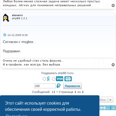
Любая более-менее сложная задача имеет несколько простых,
изящных, лёгких для понимания неправильных решений
# 
#-----[ SAVE/CLOSE ALL FILES ]-----------------------
------------------- 
alexenin
#
phpBB 1.2.1
С
14.12.2005 9:30
о
о
Согласен с msgbox.
б
щ
е
Подправил.
н
и
е
Очень не удобный стал стиль форума...
И в профиле, как всегда, без выбора.
Поддержать phpBB Guru
Сообщений: 14 • Страница
1
из
1
Перейти
Этот сайт использует cookies для
Главная
Форумы
Наша команда
О команде
Конфиденциальность
обеспечения своей корректной работы.