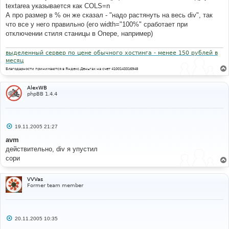
е
textarea указывается как COLS=n
н
А про размер в % он же сказал - "надо растянуть на весь div", так
и
е
что все у него правильно (его width="100%" сработает при
отключении стиля станицы в Опере, например)
выделенный сервер по цене обычного хостинга - менее 150 рублей в
месяц
Благодарности принимаются в Яндекс.Деньгах на счет 4100143316948
AlexWB
phpBB 1.4.4
С
19.11.2005 21:27
о
о
avm
б
действительно, div я упустил
щ
е
сори
н
и
е
VVVas
Former team member
С
20.11.2005 10:35
о