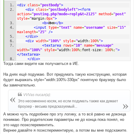
<div
class
=
"postbody"
>
<div
class
=
"postbodyleft"
><form
action
=
"posting.php?mode=reply&t=2125"
method
=
"post"
style
=
"
margin
:
0px
"
>
<b>
Имя
</b>
<input
type
=
"text"
name
=
"username"
size
=
"15"
maxlength
=
"25"
/>
</div>
<div
width
=
"100%"
style
=
"
width
:
100
%
"
>
<textarea
rows
=
"10"
name
=
"message"
width
=
"100%"
style
=
"
width
:
100
%;
font
-
size
:
100
%;
"
>
</textarea>
</div>
Тогда сами видите как получаеться в ИЕ.
</form>
</div>
На днях ещё подумаю. Вот придумать такую конструкцию, которая
будет выражать style="width:100%-330px" понятную браузеру было
бы замечательно.
VVVas писал(а):
Это несомненно косяк, но если подумать также как думает
броузер - весьма предсказуемый...
А можно чуть подробнее про эту логику, а то всё равно не доконца
понимаю. Про родителские параметры не до конца пока понял, но
это надо поэксперементить.
Вернее давайте я поэксперементирую, а потом вы мне подскажите.