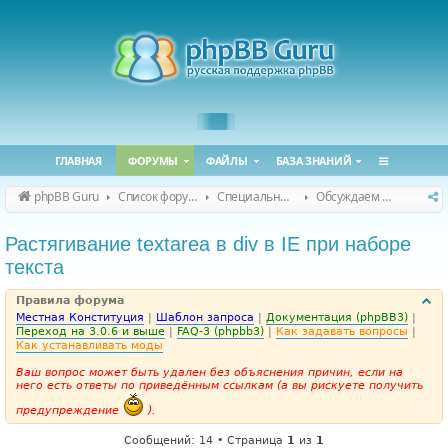
ГЛАВНАЯ
ФОРУМЫ
ФАЙЛЫ
БАЗА ЗНАНИЙ
phpBB Guru
Список форумов
Специальные форумы
Обсуждаем сайт и конференцию
Растягивание textarea в div в IE при наборе
текста
Правила форума
Местная Конституция
|
Шаблон запроса
|
Документация (phpBB3)
|
Переход на 3.0.6 и выше
|
FAQ-3 (phpbb3)
|
Как задавать вопросы
|
Как устанавливать моды
Ваш вопрос может быть удален без объяснения причин, если на
него есть ответы по приведённым ссылкам (а вы рискуете получить
предупреждение
).
Сообщений: 14 • Страница
1
из
1