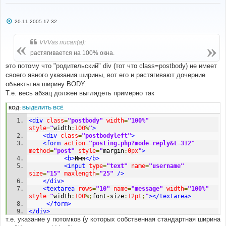
С
20.11.2005 17:32
о
о
б
VVVas писал(а):
щ
е
растягивается на 100% окна.
н
и
это потому что "родительский" div (тот что class=postbody) не имеет
е
своего явного указания ширины, вот его и растягивают дочерние
объекты на ширину BODY.
Т.е. весь абзац должен выглядеть примерно так
КОД:
ВЫДЕЛИТЬ ВСЁ
<div
class
=
"postbody"
width
=
"100%"
style
=
"
width
:
100
%
"
>
<div
class
=
"postbodyleft"
>
<form
action
=
"posting.php?mode=reply&t=312"
method
=
"post"
style
=
"
margin
:
0px
"
>
<b>
Имя
</b>
<input
type
=
"text"
name
=
"username"
size
=
"15"
maxlength
=
"25"
/>
</div>
<textarea
rows
=
"10"
name
=
"message"
width
=
"100%"
style
=
"
width
:
100
%;
font
-
size
:
12pt
;
"
></textarea>
</form>
</div>
т.е. указание у потомков (у которых собственная стандартная ширина