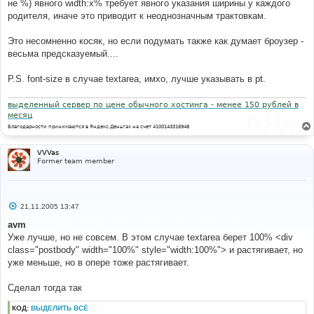
не %) явного width:x% требует явного указания ширины у каждого
родителя, иначе это приводит к неоднозначным трактовкам.
Это несомненно косяк, но если подумать также как думает броузер -
весьма предсказуемый....
P.S. font-size в случае textarea, имхо, лучше указывать в pt.
выделенный сервер по цене обычного хостинга - менее 150 рублей в
месяц
Благодарности принимаются в Яндекс.Деньгах на счет 4100143316948
VVVas
Former team member
С
21.11.2005 13:47
о
о
avm
б
Уже лучше, но не совсем. В этом случае textarea берет 100% <div
щ
е
class="postbody" width="100%" style="width:100%"> и растягивает, но
н
уже меньше, но в опере тоже растягивает.
и
е
Сделал тогда так
КОД:
ВЫДЕЛИТЬ ВСЁ