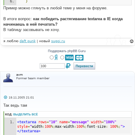
}
Пример можно глянуть в любой теме у меня на форуме.
В итоге вопрос:
как победить растягивание textarea в IE когда
начинаешь в ней печатать?
В таблицу засовывать не хочу.
я люблю
daft punk
| новый
sugoi.ru
Поддержать phpBB Guru
avm
Former team member
С
19.11.2005 21:01
о
о
Так ведь там
б
щ
КОД:
ВЫДЕЛИТЬ ВСЁ
е
н
<textarea
rows
=
"10"
name
=
"message"
width
=
"100%"
и
е
style
=
"
width
:
100
%;
max
-
width
:
100
%;
font
-
size
:
100
%;
"
>
</textarea>