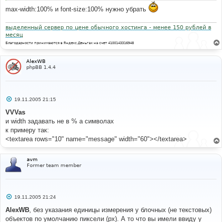
max-width:100% и font-size:100% нужно убрать
выделенный сервер по цене обычного хостинга - менее 150 рублей в
месяц
Благодарности принимаются в Яндекс.Деньгах на счет 4100143316948
AlexWB
phpBB 1.4.4
С
19.11.2005 21:15
о
о
VVVas
б
и width задавать не в % а символах
щ
е
к примеру так:
н
<textarea rows="10" name="message" width="60"></textarea>
и
е
avm
Former team member
С
19.11.2005 21:24
о
о
AlexWB
, без указания единицы измерения у блочных (не текстовых)
б
объектов по умолчанию пиксели (px). А то что вы имели ввиду у
щ