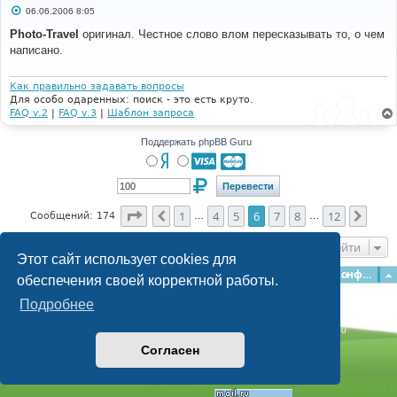
С
06.06.2006 8:05
о
о
Photo-Travel
оригинал. Честное слово влом пересказывать то, о чем
б
написано.
щ
е
н
и
Как правильно задавать вопросы
е
Для особо одаренных: поиск - это есть круто.
FAQ v.2
|
FAQ v.3
|
Шаблон запроса
Поддержать phpBB Guru
Страница
6
из
12
1
4
5
6
7
8
12
Пред.
След
Сообщений: 174
…
…
Перейти
Этот сайт использует cookies для
Главная
Форумы
Наша команда
О команде
Конфиденциальность
обеспечения своей корректной работы.
Подробнее
Time: 0.135s
| Peak Memory Usage: 3.1 МБ | GZIP: Off |
Queries: 40
© phpBB Guru, 2004—2026
Согласен
Powered by
phpBB
Style by
Artodia