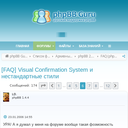
ГЛАВНАЯ
ФОРУМЫ
ФАЙЛЫ
БАЗА ЗНАНИЙ
phpBB Guru
Список форумов
Архивные форумы
phpBB 2.0.x (архив)
FAQ (phpBB 2.0.x)
[FAQ] Visual Confirmation System и
нестандартные стили
Страница
6
из
12
1
4
5
6
7
8
12
Пред.
След
Сообщений: 174
…
…
LD.
phpBB 1.4.4
С
23.01.2006 14:55
о
о
УРА! А я думал у меня на форуме вообще такая фозможность
б