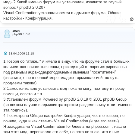
моды? Какой именно форум вы установили, извините за глупый
вопрос? phpBB 2.0.20?
Visual Confirmation устанавливается в админке форума, Общие
настройки - Конфигурация.
anan
phpBB 1.0.0
С
18.04.2006 11:18
о
о
1.Говоря об "атаке.." я имела в виду, что на форуме стал в больших
б
количествах появляться спам, приходящий от зарегистрированных
щ
е
под разными абракодаброподобными именами "посетителей"
н
(извините, я не в полной мере владею терминологией, но суть
и
е
продлемы такова).
2.Самостоятельно установить мод пока не могу, поэтому и прошу
помощи, совета и т.п.
3.Установлен форум Powered by phpBB 2.0.19 © 2001 phpBB Group
(во всяком случае в администраторском разделе внизу стоит именно
эта подпись).
4.Посмотрела Общие настройки-Конфигурация, честно говоря, не
поняла, куда и как ставить Visual Confirmation (и где его взять).
Я заходила на Visual Confirmation for Guests на phpbb.com , нашла
там этот мод, переписала его себе, но пока не знаю, что с ним