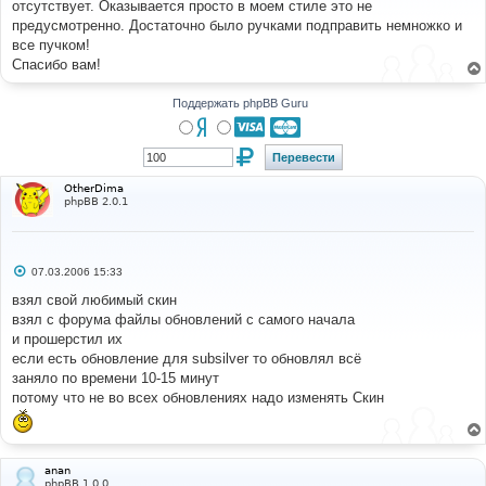
отсутствует. Оказывается просто в моем стиле это не
щ
е
предусмотренно. Достаточно было ручками подправить немножко и
н
все пучком!
и
е
Спасибо вам!
Поддержать phpBB Guru
OtherDima
phpBB 2.0.1
С
07.03.2006 15:33
о
о
взял свой любимый скин
б
взял с форума файлы обновлений с самого начала
щ
е
и прошерстил их
н
если есть обновление для subsilver то обновлял всё
и
е
заняло по времени 10-15 минут
потому что не во всех обновлениях надо изменять Скин
anan
phpBB 1.0.0