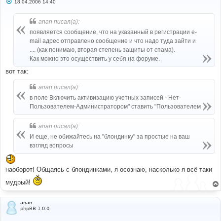
С
18.04.2006 14:40
о
о
б
anan писал(а):
щ
е
появляется сообщение, что на указанный в регистрации e-
н
mail адрес отправлено сообщение и что надо туда зайти и
и
е
.... (как понимаю, вторая степень защиты от спама).
Как можно это осуществить у себя на форуме.
вот так:
anan писал(а):
в поле Включить активизацию учетных записей - Нет-
Пользователем-Администратором" ставить "Пользователем
anan писал(а):
И еще, не обижайтесь на "блондинку" за простые на ваш
взгляд вопросы
наоборот! Общаясь с блондинками, я осознаю, насколько я всё таки
мудрый!
anan
phpBB 1.0.0