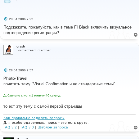
С
28.04.2006 7:22
о
о
Подскажите, пожалуйста, как в теме FI Black включить визуальное
б
подтверждение регистрации?
щ
е
н
и
crash
е
Former team member
С
28.04.2006 7:57
о
о
Photo-Travel
б
почитать тему "Visual Confirmation и не стандартные темы"
щ
е
н
Добавлено спустя 1 минуту 46 секунд:
и
е
то ест эту тему с самой первой страницы
Как правильно задавать вопросы
Для особо одаренных: поиск - это есть круто.
FAQ v.2
|
FAQ v.3
|
Шаблон запроса