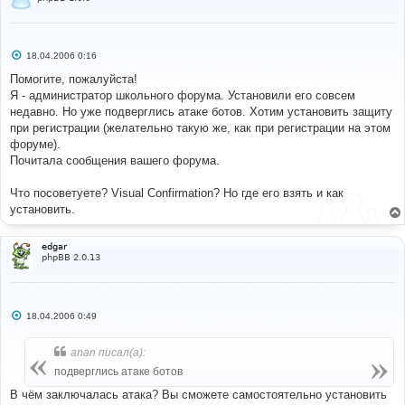
С
18.04.2006 0:16
о
о
Помогите, пожалуйста!
б
Я - администратор школьного форума. Установили его совсем
щ
е
недавно. Но уже подверглись атаке ботов. Хотим установить защиту
н
при регистрации (желательно такую же, как при регистрации на этом
и
е
форуме).
Почитала сообщения вашего форума.
Что посоветуете? Visual Confirmation? Но где его взять и как
установить.
edgar
phpBB 2.0.13
С
18.04.2006 0:49
о
о
б
anan писал(а):
щ
е
подверглись атаке ботов
н
и
В чём заключалась атака? Вы сможете самостоятельно установить
е