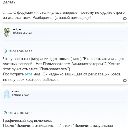
делать.
........ С форумами я столкнулась впервые, поэтому не судите строго
за делетантизм. Разберемся (с вашей помощью)!!
edgar
phpBB 2.0.13
С
18.04.2006 14:13
о
о
Что у вас в конфигурации идет
после
(ниже) "Включить активизацию
б
учетных записей - Нет-Пользователем-Администратором"? (Кстати
щ
е
этот пункт отметьте "Пользователем")
н
Посмотрите
этот
мод. Он надежно защищает от регистраций ботов,
и
е
но не у всех хостеров работает.
anan
phpBB 1.0.0
С
18.04.2006 14:35
о
о
Графический код включила.
б
После "Включить активацию......" стоит "Включить визуальное
щ