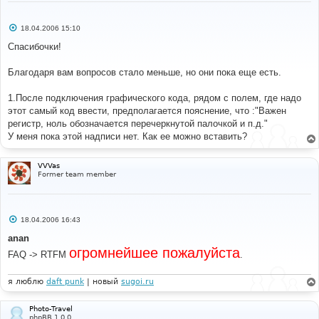
С
18.04.2006 15:10
о
о
Спасибочки!
б
щ
е
Благодаря вам вопросов стало меньше, но они пока еще есть.
н
и
е
1.После подключения графического кода, рядом с полем, где надо
этот самый код ввести, предполагается пояснение, что :"Важен
регистр, ноль обозначается перечеркнутой палочкой и п.д."
У меня пока этой надписи нет. Как ее можно вставить?
VVVas
Former team member
С
18.04.2006 16:43
о
о
anan
б
огромнейшее пожалуйста
щ
FAQ -> RTFM
.
е
н
и
я люблю
daft punk
| новый
sugoi.ru
е
Photo-Travel
phpBB 1.0.0