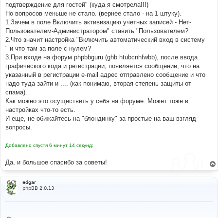
е
подтверждение для гостей" (куда я смотрела!!!)
н
Но вопросов меньше не стало. (вернее стало - на 1 штуку).
и
е
1.Зачем в поле Включить активизацию учетных записей - Нет-
Пользователем-Администратором" ставить "Пользователем?
2.Что значит настройка "Включить автоматический вход в систему
" и что там за поле с нулем?
3.При входе на форум phpbbguru (ghb htubcnhfwbb), после ввода
графического кода и регистрации, появляется сообщение, что на
указанный в регистрации e-mail адрес отправлено сообщение и что
надо туда зайти и .... (как понимаю, вторая степень защиты от
спама).
Как можно это осуществить у себя на форуме. Может тоже в
настройках что-то есть.
И еще, не обижайтесь на "блондинку" за простые на ваш взгляд
вопросы.
Добавлено спустя 6 минут 14 секунд:
Да, и большое спасибо за советы!
edgar
phpBB 2.0.13