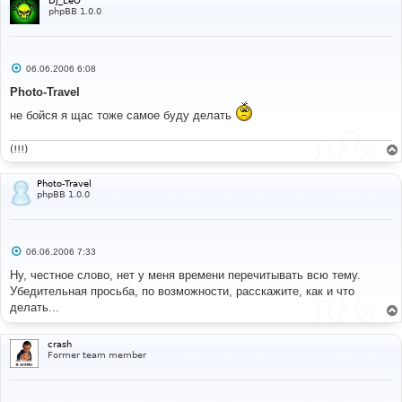
Dj_LeO
phpBB 1.0.0
С
06.06.2006 6:08
о
о
Photo-Travel
б
щ
не бойся я щас тоже самое буду делать
е
н
и
(!!!)
е
Photo-Travel
phpBB 1.0.0
С
06.06.2006 7:33
о
о
Ну, честное слово, нет у меня времени перечитывать всю тему.
б
Убедительная просьба, по возможности, расскажите, как и что
щ
е
делать...
н
и
е
crash
Former team member