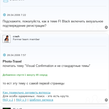
С
28.04.2006 7:22
о
о
Подскажите, пожалуйста, как в теме FI Black включить визуальное
б
подтверждение регистрации?
щ
е
н
и
crash
е
Former team member
С
28.04.2006 7:57
о
о
Photo-Travel
б
почитать тему "Visual Confirmation и не стандартные темы"
щ
е
н
Добавлено спустя 1 минуту 46 секунд:
и
е
то ест эту тему с самой первой страницы
Как правильно задавать вопросы
Для особо одаренных: поиск - это есть круто.
FAQ v.2
|
FAQ v.3
|
Шаблон запроса