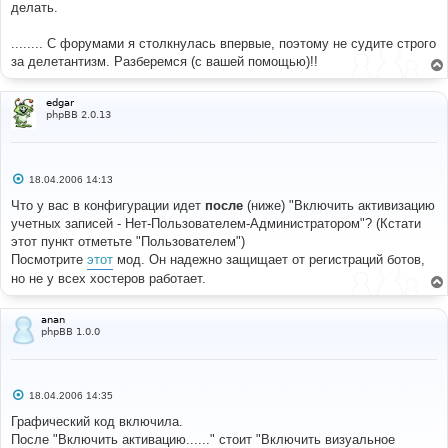
делать.
........ С форумами я столкнулась впервые, поэтому не судите строго
за делетантизм. Разберемся (с вашей помощью)!!
edgar
phpBB 2.0.13
С
18.04.2006 14:13
о
о
Что у вас в конфигурации идет
после
(ниже) "Включить активизацию
б
учетных записей - Нет-Пользователем-Администратором"? (Кстати
щ
е
этот пункт отметьте "Пользователем")
н
Посмотрите
этот
мод. Он надежно защищает от регистраций ботов,
и
е
но не у всех хостеров работает.
anan
phpBB 1.0.0
С
18.04.2006 14:35
о
о
Графический код включила.
б
После "Включить активацию......" стоит "Включить визуальное
щ