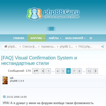
ГЛАВНАЯ
ФОРУМЫ
ФАЙЛЫ
БАЗА ЗНАНИЙ
phpBB Guru
Список форумов
Архивные форумы
phpBB 2.0.x (архив)
FAQ (phpBB 2.0.x)
[FAQ] Visual Confirmation System и
нестандартные стили
Страница
6
из
12
1
4
5
6
7
8
12
Пред.
След
Сообщений: 174
…
…
LD.
phpBB 1.4.4
С
23.01.2006 14:55
о
о
УРА! А я думал у меня на форуме вообще такая фозможность
б