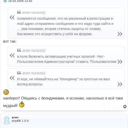
С
18.04.2006 14:40
о
о
б
anan писал(а):
щ
е
появляется сообщение, что на указанный в регистрации e-
н
mail адрес отправлено сообщение и что надо туда зайти и
и
е
.... (как понимаю, вторая степень защиты от спама).
Как можно это осуществить у себя на форуме.
вот так:
anan писал(а):
в поле Включить активизацию учетных записей - Нет-
Пользователем-Администратором" ставить "Пользователем
anan писал(а):
И еще, не обижайтесь на "блондинку" за простые на ваш
взгляд вопросы
наоборот! Общаясь с блондинками, я осознаю, насколько я всё таки
мудрый!
anan
phpBB 1.0.0