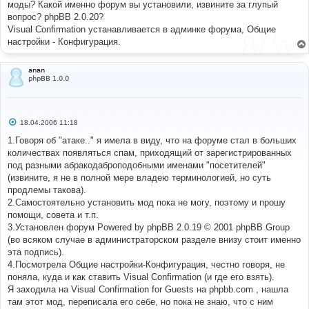
моды? Какой именно форум вы установили, извините за глупый
вопрос? phpBB 2.0.20?
Visual Confirmation устанавливается в админке форума, Общие
настройки - Конфигурация.
anan
phpBB 1.0.0
С
18.04.2006 11:18
о
о
1.Говоря об "атаке.." я имела в виду, что на форуме стал в больших
б
количествах появляться спам, приходящий от зарегистрированных
щ
е
под разными абракодаброподобными именами "посетителей"
н
(извините, я не в полной мере владею терминологией, но суть
и
е
продлемы такова).
2.Самостоятельно установить мод пока не могу, поэтому и прошу
помощи, совета и т.п.
3.Установлен форум Powered by phpBB 2.0.19 © 2001 phpBB Group
(во всяком случае в администраторском разделе внизу стоит именно
эта подпись).
4.Посмотрела Общие настройки-Конфигурация, честно говоря, не
поняла, куда и как ставить Visual Confirmation (и где его взять).
Я заходила на Visual Confirmation for Guests на phpbb.com , нашла
там этот мод, переписала его себе, но пока не знаю, что с ним