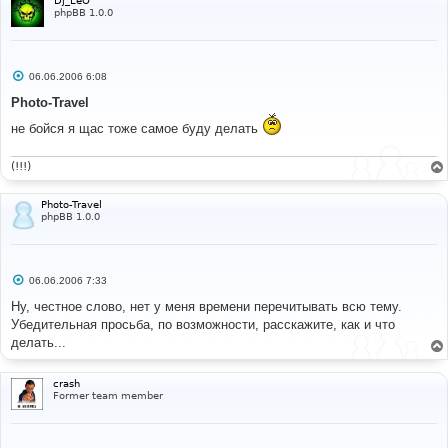
Dj_LeO
phpBB 1.0.0
С
06.06.2006 6:08
о
о
Photo-Travel
б
щ
не бойся я щас тоже самое буду делать
е
н
и
(!!!)
е
Photo-Travel
phpBB 1.0.0
С
06.06.2006 7:33
о
о
Ну, честное слово, нет у меня времени перечитывать всю тему.
б
Убедительная просьба, по возможности, расскажите, как и что
щ
е
делать...
н
и
е
crash
Former team member