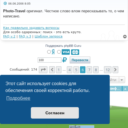
С
06.06.2006 8:05
о
о
Photo-Travel
оригинал. Честное слово влом пересказывать то, о чем
б
написано.
щ
е
н
и
Как правильно задавать вопросы
е
Для особо одаренных: поиск - это есть круто.
FAQ v.2
|
FAQ v.3
|
Шаблон запроса
Поддержать phpBB Guru
Страница
6
из
12
1
4
5
6
7
8
12
Пред.
След
Сообщений: 174
…
…
Перейти
Этот сайт использует cookies для
Главная
Форумы
Наша команда
О команде
Конфиденциальность
обеспечения своей корректной работы.
Подробнее
Time: 0.145s
| Peak Memory Usage: 3.1 МБ | GZIP: Off |
Queries: 40
© phpBB Guru, 2004—2026
Согласен
Powered by
phpBB
Style by
Artodia