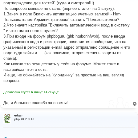
е
подтверждение для гостей" (куда я смотрела!!!)
н
Но вопросов меньше не стало. (вернее стало - на 1 штуку).
и
е
1.Зачем в поле Включить активизацию учетных записей - Нет-
Пользователем-Администратором" ставить "Пользователем?
2.Что значит настройка "Включить автоматический вход в систему
" и что там за поле с нулем?
3.При входе на форум phpbbguru (ghb htubcnhfwbb), после ввода
графического кода и регистрации, появляется сообщение, что на
указанный в регистрации e-mail адрес отправлено сообщение и что
надо туда зайти и .... (как понимаю, вторая степень защиты от
спама).
Как можно это осуществить у себя на форуме. Может тоже в
настройках что-то есть.
И еще, не обижайтесь на "блондинку" за простые на ваш взгляд
вопросы.
Добавлено спустя 6 минут 14 секунд:
Да, и большое спасибо за советы!
edgar
phpBB 2.0.13