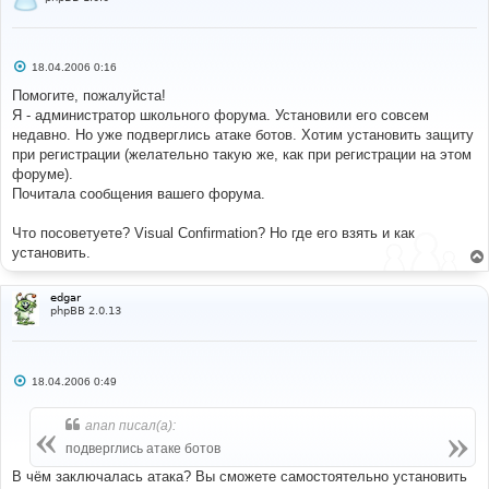
С
18.04.2006 0:16
о
о
Помогите, пожалуйста!
б
Я - администратор школьного форума. Установили его совсем
щ
е
недавно. Но уже подверглись атаке ботов. Хотим установить защиту
н
при регистрации (желательно такую же, как при регистрации на этом
и
е
форуме).
Почитала сообщения вашего форума.
Что посоветуете? Visual Confirmation? Но где его взять и как
установить.
edgar
phpBB 2.0.13
С
18.04.2006 0:49
о
о
б
anan писал(а):
щ
е
подверглись атаке ботов
н
и
В чём заключалась атака? Вы сможете самостоятельно установить
е