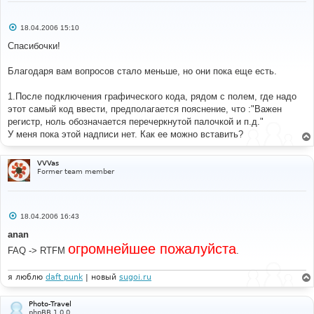
С
18.04.2006 15:10
о
о
Спасибочки!
б
щ
е
Благодаря вам вопросов стало меньше, но они пока еще есть.
н
и
е
1.После подключения графического кода, рядом с полем, где надо
этот самый код ввести, предполагается пояснение, что :"Важен
регистр, ноль обозначается перечеркнутой палочкой и п.д."
У меня пока этой надписи нет. Как ее можно вставить?
VVVas
Former team member
С
18.04.2006 16:43
о
о
anan
б
огромнейшее пожалуйста
щ
FAQ -> RTFM
.
е
н
и
я люблю
daft punk
| новый
sugoi.ru
е
Photo-Travel
phpBB 1.0.0