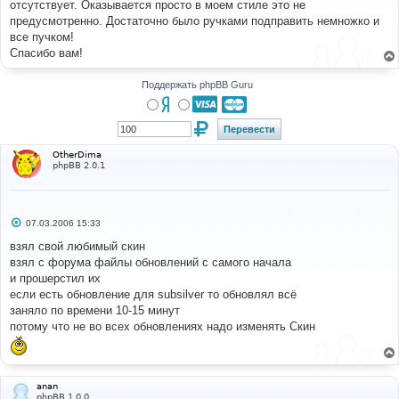
отсутствует. Оказывается просто в моем стиле это не
щ
е
предусмотренно. Достаточно было ручками подправить немножко и
н
все пучком!
и
е
Спасибо вам!
Поддержать phpBB Guru
OtherDima
phpBB 2.0.1
С
07.03.2006 15:33
о
о
взял свой любимый скин
б
взял с форума файлы обновлений с самого начала
щ
е
и прошерстил их
н
если есть обновление для subsilver то обновлял всё
и
е
заняло по времени 10-15 минут
потому что не во всех обновлениях надо изменять Скин
anan
phpBB 1.0.0