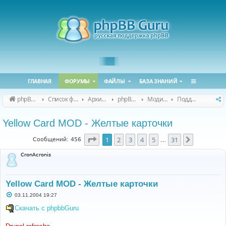
ГЛАВНАЯ
ФОРУМЫ
ФАЙЛЫ
БАЗА ЗНАНИЙ
phpBB Guru
Список форумов
Архивные форумы
phpBB 2.0.x (архив)
Модификация phpBB 2.0.x
Поддержка модов для phpBB 2.0.x
Yellow Card MOD - Желтые карточки
Страница
1
из
31
1
2
3
4
5
31
След.
Сообщений: 456
…
CronAcronis
Yellow Card MOD - Желтые карточки
С
03.11.2004 19:27
о
о
Скачать с phpbbGuru
б
щ
е