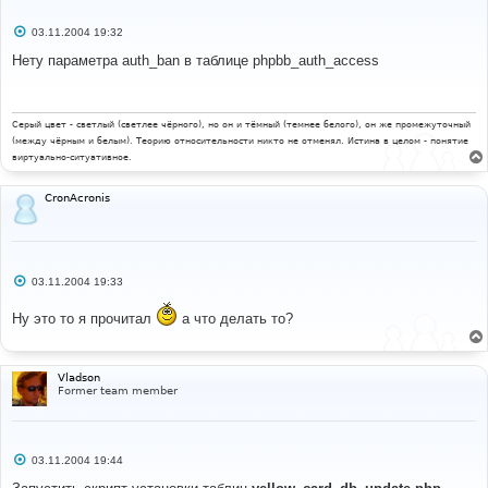
С
03.11.2004 19:32
о
о
Нету параметра auth_ban в таблице phpbb_auth_access
б
щ
е
н
и
Серый цвет - светлый (светлее чёрного), но он и тёмный (темнее белого), он же промежуточный
е
(между чёрным и белым). Теорию относительности никто не отменял. Истина в целом - понятие
виртуально-ситуативное.
CronAcronis
С
03.11.2004 19:33
о
о
Ну это то я прочитал
а что делать то?
б
щ
е
н
и
Vladson
е
Former team member
С
03.11.2004 19:44
о
о