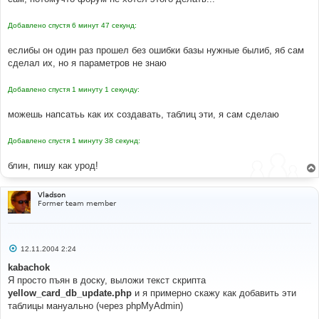
н
и
е
Добавлено спустя 6 минут 47 секунд:
еслибы он один раз прошел без ошибки базы нужные былиб, яб сам
сделал их, но я параметров не знаю
Добавлено спустя 1 минуту 1 секунду:
можешь напсатьь как их создавать, таблиц эти, я сам сделаю
Добавлено спустя 1 минуту 38 секунд:
блин, пишу как урод!
Vladson
Former team member
С
12.11.2004 2:24
о
о
kabachok
б
Я просто пъян в доску, выложи текст скрипта
щ
е
yellow_card_db_update.php
и я примерно скажу как добавить эти
н
таблицы мануально (через phpMyAdmin)
и
е