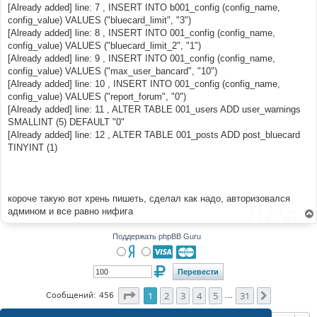
[Already added] line: 7 , INSERT INTO b001_config (config_name,
config_value) VALUES ("bluecard_limit", "3")
[Already added] line: 8 , INSERT INTO 001_config (config_name,
config_value) VALUES ("bluecard_limit_2", "1")
[Already added] line: 9 , INSERT INTO 001_config (config_name,
config_value) VALUES ("max_user_bancard", "10")
[Already added] line: 10 , INSERT INTO 001_config (config_name,
config_value) VALUES ("report_forum", "0")
[Already added] line: 11 , ALTER TABLE 001_users ADD user_warnings
SMALLINT (5) DEFAULT "0"
[Already added] line: 12 , ALTER TABLE 001_posts ADD post_bluecard
TINYINT (1)
короче такую вот хрень пишеть, сделал как надо, авторизовался
админом и все равно нифига
Поддержать phpBB Guru
Страница
1
из
31
1
2
3
4
5
31
След.
Сообщений: 456
…