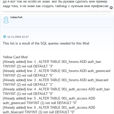
о
да я вот тож не особо их знаю. мог бы руками сделать мне пример
б
надр тока, я не знаю как создать таблицу с нужным мне префиксом
щ
е
н
и
kabachok
е
С
12.11.2004 22:27
о
о
This list is a result of the SQL queries needed for this Mod
б
щ
е
н
Yellow Card Mod
и
е
[Already added] line: 1 , ALTER TABLE 001_forums ADD auth_ban
TINYINT (2) not null DEFAULT "3"
[Already added] line: 2 , ALTER TABLE 001_forums ADD auth_greencard
TINYINT (2) not null DEFAULT "5"
[Already added] line: 3 , ALTER TABLE 001_forums ADD auth_bluecard
TINYINT (2) not null DEFAULT "1"
[Already added] line: 4 , ALTER TABLE 001_auth_access ADD auth_ban
TINYINT (1) not null DEFAULT "0"
[Already added] line: 5 , ALTER TABLE 001_auth_access ADD
auth_greencard TINYINT (1) not null DEFAULT "0"
[Already added] line: 6 , ALTER TABLE 001_auth_access ADD
auth_bluecard TINYINT (1) not null DEFAULT "0"