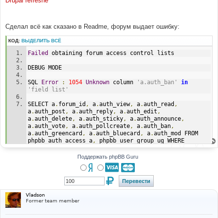
Drupal refreshe
н
и
е
Сделал всё как сказано в Readme, форум выдает ошибку:
КОД:
ВЫДЕЛИТЬ ВСЁ
Failed
 obtaining forum access control lists
DEBUG MODE
SQL 
Error
:
1054
Unknown
 column 
'a.auth_ban'
in
'field list'
SELECT a
.
forum_id
,
 a
.
auth_view
,
 a
.
auth_read
,
a
.
auth_post
,
 a
.
auth_reply
,
 a
.
auth_edit
,
a
.
auth_delete
,
 a
.
auth_sticky
,
 a
.
auth_announce
,
a
.
auth_vote
,
 a
.
auth_pollcreate
,
 a
.
auth_ban
,
a
.
auth_greencard
,
 a
.
auth_bluecard
,
 a
.
auth_mod FROM 
phpbb_auth_access a
,
 phpbb_user_group ug WHERE 
ug
.
user_id 
=
4
 AND ug
.
user_pending 
=
0
 AND a
.
group_id 
=
 ug
.
group_id AND a
.
forum_id 
=
2
Поддержать phpBB Guru
Line
:
172
File
:
 z
:
\home\camelot
-
uo
.
com\forum\includes\auth
.
php
Vladson
Former team member