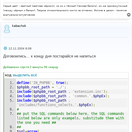
Серый цвет - светлый (светлее чёрного), но он и тёмный (темнее белого), он же промежуточный
(между чёрным и белым). Теорию относительности никто не отменял. Истина в целом - понятие
виртуально-ситуативное.
kabachok
С
12.11.2004 9:08
о
о
Договоились... к концу дня постарайся не напиться
б
щ
е
Добавлено спустя 2 минуты 56 секунд:
н
и
КОД:
ВЫДЕЛИТЬ ВСЁ
е
define
(
'IN_PHPBB'
,
true
);
$phpbb_root_path
=
'./'
;
include
(
$phpbb_root_path
.
'extension.inc'
);
include
(
$phpbb_root_path
.
'common.'
.
$phpEx
);
include
(
$phpbb_root_path
.
'includes/functions_selects.'
.
$phpEx
);
#
## put the SQL commands below here, the SQL commands 
listed below are only exampels, substitude them with 
the one you need ##
##
$sql
=
array
(