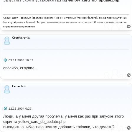
Запустить скрипт установки таблиц
yellow_card_db_update.php
б
щ
е
н
и
Серый цвет - светлый (светлее чёрного), но он и тёмный (темнее белого), он же промежуточный
е
(между чёрным и белым). Теорию относительности никто не отменял. Истина в целом - понятие
виртуально-ситуативное.
CronAcronis
С
03.11.2004 19:47
о
о
спасибо, сглупил...
б
щ
е
н
и
kabachok
е
С
12.11.2004 0:25
о
о
Люди, а у меня другая проблема, у меня как раз при запуске этого
б
скрипта yellow_card_db_update.php
щ
е
выходить ошибка типа нельзя добавить таблици, что делать?
н