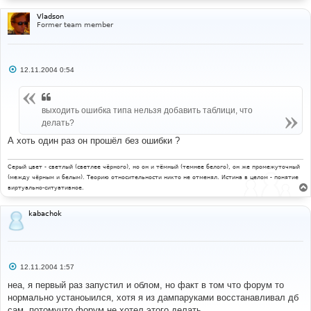
и
е
Vladson
Former team member
С
12.11.2004 0:54
о
о
б
щ
выходить ошибка типа нельзя добавить таблици, что
е
н
делать?
и
е
А хоть один раз он прошёл без ошибки ?
Серый цвет - светлый (светлее чёрного), но он и тёмный (темнее белого), он же промежуточный
(между чёрным и белым). Теорию относительности никто не отменял. Истина в целом - понятие
виртуально-ситуативное.
kabachok
С
12.11.2004 1:57
о
о
неа, я первый раз запустил и облом, но факт в том что форум то
б
нормально устаноыился, хотя я из дампаруками восстанавливал дб
щ
е
сам, потомучто форум не хотел этого делать...