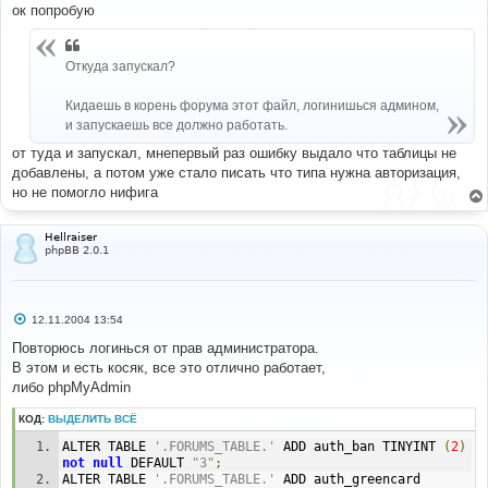
ок попробую
щ
'Yellow Card Mod'
,
'Yellow Card Mod'
,
'Yellow Card 
е
Mod'
,
'Yellow Card Mod'
,
'Yellow Card Mod'
,
н
'Yellow Card Mod'
,
'Yellow Card Mod'
и
);
Откуда запускал?
е
############################################### Do 
Кидаешь в корень форума этот файл, логинишься админом,
not change anything below this line 
и запускаешь все должно работать.
#######################################
от туда и запускал, мнепервый раз ошибку выдало что таблицы не
//
добавлены, а потом уже стало писать что типа нужна авторизация,
// Start session management
но не помогло нифига
//
$userdata
=
 session_pagestart
(
$user_ip
,
 PAGE_INDEX
);
init_userprefs
(
$userdata
);
Hellraiser
//
phpBB 2.0.1
// End session management
//
if
(
$userdata
[
'user_level'
]!=
ADMIN
)
С
12.11.2004 13:54
      message_die
(
GENERAL_ERROR
,
"You are not 
о
Authorised to do this"
);
о
Повторюсь логинься от прав администратора.
б
$n
=
0
;
В этом и есть косяк, все это отлично работает,
щ
$message
=
"<b>This list is a result of the SQL queries 
е
либо phpMyAdmin
needed for this Mod</b><br/><br/>"
;
н
while
(
$sql
[
$n
])
и
КОД:
ВЫДЕЛИТЬ ВСЁ
е
{
$message
.=
(
$mods
[
$n
-
1
]
!=
$mods
[
$n
])
?
'<p><b>
ALTER TABLE 
'.FORUMS_TABLE.'
 ADD auth_ban TINYINT 
(
2
)
<font size=3>'
.
$mods
[
$n
].
'</font></b><br/>'
:
''
;
not
null
 DEFAULT 
"3"
;
if
(!
$result
=
$db
->
sql_query
(
$sql
[
$n
]))
ALTER TABLE 
'.FORUMS_TABLE.'
 ADD auth_greencard 