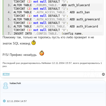
$message
.=
'<b><font color=#FF0000>[Already 
TINYINT 
(
2
)
not
null
 DEFAULT 
"5"
;
added]</font></b> line: '
.(
$n
+
1
).
' , '
.
$sql
[
$n
].
'<br 
ALTER TABLE 
'.FORUMS_TABLE.'
 ADD auth_bluecard 
/>'
;
TINYINT 
(
2
)
not
null
 DEFAULT 
"1"
;
else
$message
.=
'<b><font color=#0000fF>
ALTER TABLE 
'.AUTH_ACCESS_TABLE.'
 ADD auth_ban 
[Added/Updated]</font></b> line: '
.(
$n
+
1
).
' , 
TINYINT 
(
1
)
not
null
 DEFAULT 
"0"
;
'
.
$sql
[
$n
].
'<br />'
;
ALTER TABLE 
'.AUTH_ACCESS_TABLE.'
 ADD auth_greencard 
$n
++;
TINYINT 
(
1
)
not
null
 DEFAULT 
"0"
;
}
ALTER TABLE 
'.AUTH_ACCESS_TABLE.'
 ADD auth_bluecard 
 message_die
(
GENERAL_MESSAGE
,
$message
);
TINYINT 
(
1
)
not
null
 DEFAULT 
"0"
;
INSERT INTO 
'.CONFIG_TABLE.'
(
config_name
,
Помоему так, только не торопись пусть кто либо проверит я не
config_value
)
 VALUES 
(
"bluecard_limit"
,
"3"
);
INSERT INTO 
'.CONFIG_TABLE.'
(
config_name
,
знаток SQL команд
config_value
)
 VALUES 
(
"bluecard_limit_2"
,
"1"
);
INSERT INTO 
'.CONFIG_TABLE.'
(
config_name
,
config_value
)
 VALUES 
(
"max_user_bancard"
,
"10"
);
P/S/ Префикс незабудь
INSERT INTO 
'.CONFIG_TABLE.'
(
config_name
,
config_value
)
 VALUES 
(
"report_forum"
,
"0"
);
ALTER TABLE 
'.USERS_TABLE.'
 ADD user_warnings 
Последний раз редактировалось
Hellraiser
12.11.2004 15:57, всего редактировалось 1
SMALLINT 
(
5
)
 DEFAULT 
"0"
;
раз.
ALTER TABLE 
'.POSTS_TABLE.'
 ADD post_bluecard TINYINT 
(
1
);
RTFM
kabachok
С
12.11.2004 14:57
о