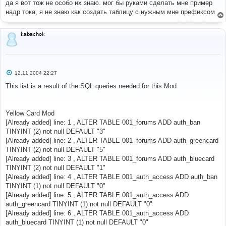
о
да я вот тож не особо их знаю. мог бы руками сделать мне пример
б
надр тока, я не знаю как создать таблицу с нужным мне префиксом
щ
е
н
и
kabachok
е
С
12.11.2004 22:27
о
о
This list is a result of the SQL queries needed for this Mod
б
щ
е
н
Yellow Card Mod
и
е
[Already added] line: 1 , ALTER TABLE 001_forums ADD auth_ban
TINYINT (2) not null DEFAULT "3"
[Already added] line: 2 , ALTER TABLE 001_forums ADD auth_greencard
TINYINT (2) not null DEFAULT "5"
[Already added] line: 3 , ALTER TABLE 001_forums ADD auth_bluecard
TINYINT (2) not null DEFAULT "1"
[Already added] line: 4 , ALTER TABLE 001_auth_access ADD auth_ban
TINYINT (1) not null DEFAULT "0"
[Already added] line: 5 , ALTER TABLE 001_auth_access ADD
auth_greencard TINYINT (1) not null DEFAULT "0"
[Already added] line: 6 , ALTER TABLE 001_auth_access ADD
auth_bluecard TINYINT (1) not null DEFAULT "0"