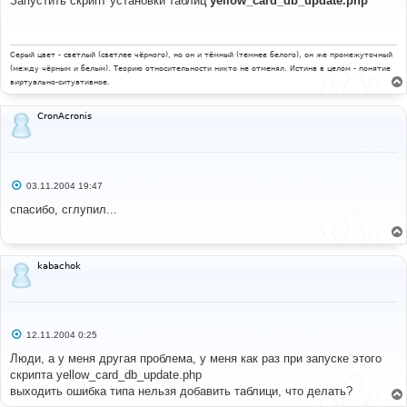
Запустить скрипт установки таблиц
yellow_card_db_update.php
б
щ
е
н
и
Серый цвет - светлый (светлее чёрного), но он и тёмный (темнее белого), он же промежуточный
е
(между чёрным и белым). Теорию относительности никто не отменял. Истина в целом - понятие
виртуально-ситуативное.
CronAcronis
С
03.11.2004 19:47
о
о
спасибо, сглупил...
б
щ
е
н
и
kabachok
е
С
12.11.2004 0:25
о
о
Люди, а у меня другая проблема, у меня как раз при запуске этого
б
скрипта yellow_card_db_update.php
щ
е
выходить ошибка типа нельзя добавить таблици, что делать?
н