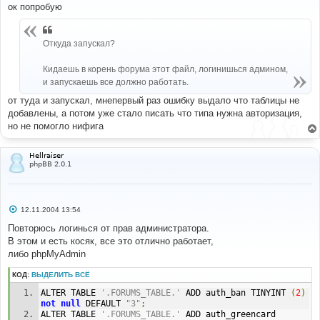
ок попробую
щ
'Yellow Card Mod'
,
'Yellow Card Mod'
,
'Yellow Card 
е
Mod'
,
'Yellow Card Mod'
,
'Yellow Card Mod'
,
н
'Yellow Card Mod'
,
'Yellow Card Mod'
и
);
Откуда запускал?
е
############################################### Do 
Кидаешь в корень форума этот файл, логинишься админом,
not change anything below this line 
и запускаешь все должно работать.
#######################################
от туда и запускал, мнепервый раз ошибку выдало что таблицы не
//
добавлены, а потом уже стало писать что типа нужна авторизация,
// Start session management
но не помогло нифига
//
$userdata
=
 session_pagestart
(
$user_ip
,
 PAGE_INDEX
);
init_userprefs
(
$userdata
);
Hellraiser
//
phpBB 2.0.1
// End session management
//
if
(
$userdata
[
'user_level'
]!=
ADMIN
)
С
12.11.2004 13:54
      message_die
(
GENERAL_ERROR
,
"You are not 
о
Authorised to do this"
);
о
Повторюсь логинься от прав администратора.
б
$n
=
0
;
В этом и есть косяк, все это отлично работает,
щ
$message
=
"<b>This list is a result of the SQL queries 
е
либо phpMyAdmin
needed for this Mod</b><br/><br/>"
;
н
while
(
$sql
[
$n
])
и
КОД:
ВЫДЕЛИТЬ ВСЁ
е
{
$message
.=
(
$mods
[
$n
-
1
]
!=
$mods
[
$n
])
?
'<p><b>
ALTER TABLE 
'.FORUMS_TABLE.'
 ADD auth_ban TINYINT 
(
2
)
<font size=3>'
.
$mods
[
$n
].
'</font></b><br/>'
:
''
;
not
null
 DEFAULT 
"3"
;
if
(!
$result
=
$db
->
sql_query
(
$sql
[
$n
]))
ALTER TABLE 
'.FORUMS_TABLE.'
 ADD auth_greencard 