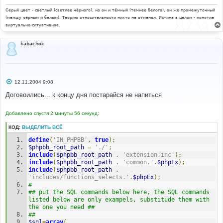
Серый цвет - светлый (светлее чёрного), но он и тёмный (темнее белого), он же промежуточный
(между чёрным и белым). Теорию относительности никто не отменял. Истина в целом - понятие
виртуально-ситуативное.
kabachok
С
12.11.2004 9:08
о
о
Договоились... к концу дня постарайся не напиться
б
щ
е
Добавлено спустя 2 минуты 56 секунд:
н
и
КОД:
ВЫДЕЛИТЬ ВСЁ
е
define
(
'IN_PHPBB'
,
true
);
$phpbb_root_path
=
'./'
;
include
(
$phpbb_root_path
.
'extension.inc'
);
include
(
$phpbb_root_path
.
'common.'
.
$phpEx
);
include
(
$phpbb_root_path
.
'includes/functions_selects.'
.
$phpEx
);
#
## put the SQL commands below here, the SQL commands 
listed below are only exampels, substitude them with 
the one you need ##
##
$sql
=
array
(