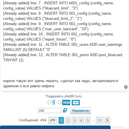
[Already added] line: 7 , INSERT INTO b001_config (config_name,
config_value) VALUES ("bluecard_limit", "3")
[Already added] line: 8 , INSERT INTO 001_config (config_name,
config_value) VALUES ("bluecard_limit_2", "1")
[Already added] line: 9 , INSERT INTO 001_config (config_name,
config_value) VALUES ("max_user_bancard", "10")
[Already added] line: 10 , INSERT INTO 001_config (config_name,
config_value) VALUES ("report_forum", "0")
[Already added] line: 11 , ALTER TABLE 001_users ADD user_warnings
SMALLINT (5) DEFAULT "0"
[Already added] line: 12 , ALTER TABLE 001_posts ADD post_bluecard
TINYINT (1)
короче такую вот хрень пишеть, сделал как надо, авторизовался
админом и все равно нифига
Поддержать phpBB Guru
Страница
1
из
31
1
2
3
4
5
31
След.
Сообщений: 456
…