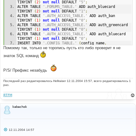
$message
.=
'<b><font color=#FF0000>[Already 
TINYINT 
(
2
)
not
null
 DEFAULT 
"5"
;
added]</font></b> line: '
.(
$n
+
1
).
' , '
.
$sql
[
$n
].
'<br 
ALTER TABLE 
'.FORUMS_TABLE.'
 ADD auth_bluecard 
/>'
;
TINYINT 
(
2
)
not
null
 DEFAULT 
"1"
;
else
$message
.=
'<b><font color=#0000fF>
ALTER TABLE 
'.AUTH_ACCESS_TABLE.'
 ADD auth_ban 
[Added/Updated]</font></b> line: '
.(
$n
+
1
).
' , 
TINYINT 
(
1
)
not
null
 DEFAULT 
"0"
;
'
.
$sql
[
$n
].
'<br />'
;
ALTER TABLE 
'.AUTH_ACCESS_TABLE.'
 ADD auth_greencard 
$n
++;
TINYINT 
(
1
)
not
null
 DEFAULT 
"0"
;
}
ALTER TABLE 
'.AUTH_ACCESS_TABLE.'
 ADD auth_bluecard 
 message_die
(
GENERAL_MESSAGE
,
$message
);
TINYINT 
(
1
)
not
null
 DEFAULT 
"0"
;
INSERT INTO 
'.CONFIG_TABLE.'
(
config_name
,
Помоему так, только не торопись пусть кто либо проверит я не
config_value
)
 VALUES 
(
"bluecard_limit"
,
"3"
);
INSERT INTO 
'.CONFIG_TABLE.'
(
config_name
,
знаток SQL команд
config_value
)
 VALUES 
(
"bluecard_limit_2"
,
"1"
);
INSERT INTO 
'.CONFIG_TABLE.'
(
config_name
,
config_value
)
 VALUES 
(
"max_user_bancard"
,
"10"
);
P/S/ Префикс незабудь
INSERT INTO 
'.CONFIG_TABLE.'
(
config_name
,
config_value
)
 VALUES 
(
"report_forum"
,
"0"
);
ALTER TABLE 
'.USERS_TABLE.'
 ADD user_warnings 
Последний раз редактировалось
Hellraiser
12.11.2004 15:57, всего редактировалось 1
SMALLINT 
(
5
)
 DEFAULT 
"0"
;
раз.
ALTER TABLE 
'.POSTS_TABLE.'
 ADD post_bluecard TINYINT 
(
1
);
RTFM
kabachok
С
12.11.2004 14:57
о