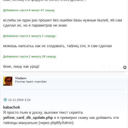
н
и
е
Добавлено спустя 6 минут 47 секунд:
еслибы он один раз прошел без ошибки базы нужные былиб, яб сам
сделал их, но я параметров не знаю
Добавлено спустя 1 минуту 1 секунду:
можешь напсатьь как их создавать, таблиц эти, я сам сделаю
Добавлено спустя 1 минуту 38 секунд:
блин, пишу как урод!
Vladson
Former team member
С
12.11.2004 2:24
о
о
kabachok
б
Я просто пъян в доску, выложи текст скрипта
щ
е
yellow_card_db_update.php
и я примерно скажу как добавить эти
н
таблицы мануально (через phpMyAdmin)
и
е