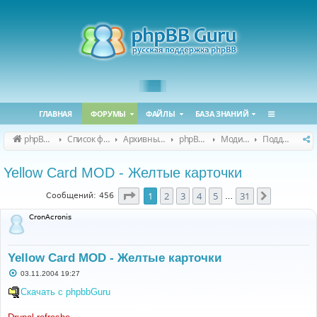
ГЛАВНАЯ
ФОРУМЫ
ФАЙЛЫ
БАЗА ЗНАНИЙ
phpBB Guru
Список форумов
Архивные форумы
phpBB 2.0.x (архив)
Модификация phpBB 2.0.x
Поддержка модов для phpBB 2.0.x
Yellow Card MOD - Желтые карточки
Страница
1
из
31
1
2
3
4
5
31
След.
Сообщений: 456
…
CronAcronis
Yellow Card MOD - Желтые карточки
С
03.11.2004 19:27
о
о
Скачать с phpbbGuru
б
щ
е