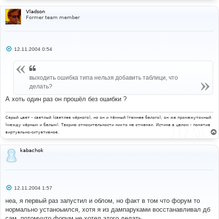
и
е
Vladson
Former team member
С
12.11.2004 0:54
о
о
б
щ
выходить ошибка типа нельзя добавить таблици, что
е
н
делать?
и
е
А хоть один раз он прошёл без ошибки ?
Серый цвет - светлый (светлее чёрного), но он и тёмный (темнее белого), он же промежуточный
(между чёрным и белым). Теорию относительности никто не отменял. Истина в целом - понятие
виртуально-ситуативное.
kabachok
С
12.11.2004 1:57
о
о
неа, я первый раз запустил и облом, но факт в том что форум то
б
нормально устаноыился, хотя я из дампаруками восстанавливал дб
щ
е
сам, потомучто форум не хотел этого делать...