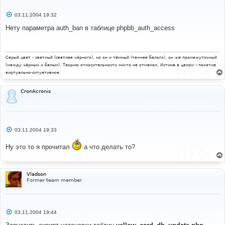
С
03.11.2004 19:32
о
о
Нету параметра auth_ban в таблице phpbb_auth_access
б
щ
е
н
и
Серый цвет - светлый (светлее чёрного), но он и тёмный (темнее белого), он же промежуточный
е
(между чёрным и белым). Теорию относительности никто не отменял. Истина в целом - понятие
виртуально-ситуативное.
CronAcronis
С
03.11.2004 19:33
о
о
Ну это то я прочитал
а что делать то?
б
щ
е
н
и
Vladson
е
Former team member
С
03.11.2004 19:44
о
о