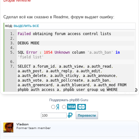
Drupal refreshe
н
и
е
Сделал всё как сказано в Readme, форум выдает ошибку:
КОД:
ВЫДЕЛИТЬ ВСЁ
Failed
 obtaining forum access control lists
DEBUG MODE
SQL 
Error
:
1054
Unknown
 column 
'a.auth_ban'
in
'field list'
SELECT a
.
forum_id
,
 a
.
auth_view
,
 a
.
auth_read
,
a
.
auth_post
,
 a
.
auth_reply
,
 a
.
auth_edit
,
a
.
auth_delete
,
 a
.
auth_sticky
,
 a
.
auth_announce
,
a
.
auth_vote
,
 a
.
auth_pollcreate
,
 a
.
auth_ban
,
a
.
auth_greencard
,
 a
.
auth_bluecard
,
 a
.
auth_mod FROM 
phpbb_auth_access a
,
 phpbb_user_group ug WHERE 
ug
.
user_id 
=
4
 AND ug
.
user_pending 
=
0
 AND a
.
group_id 
=
 ug
.
group_id AND a
.
forum_id 
=
2
Поддержать phpBB Guru
Line
:
172
File
:
 z
:
\home\camelot
-
uo
.
com\forum\includes\auth
.
php
Vladson
Former team member