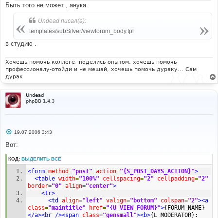
и
Быть того не может , анука
е
Undead писал(а):
templates/subSilver/viewforum_body.tpl
в студию .
Хочешь помочь коллеге- поделись опытом, хочешь помочь
профессионалу-отойди и не мешай, хочешь помочь дураку... Сам
дурак
Undead
phpBB 1.4.3
С
19.07.2006 3:43
о
о
Вот:
б
щ
КОД:
ВЫДЕЛИТЬ ВСЁ
е
н
<form
method
=
"post"
action
=
"{S_POST_DAYS_ACTION}"
>
и
е
<table
width
=
"100%"
cellspacing
=
"2"
cellpadding
=
"2"
border
=
"0"
align
=
"center"
>
<tr>
<td
align
=
"left"
valign
=
"bottom"
colspan
=
"2"
><a
class
=
"maintitle"
href
=
"{U_VIEW_FORUM}"
>
{FORUM_NAME}
</a><br
/><span
class
=
"gensmall"
><b>
{L_MODERATOR}: 