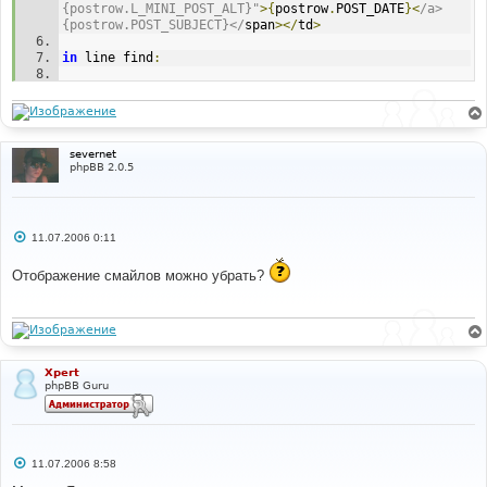
{postrow.L_MINI_POST_ALT}"
>{
postrow
.
POST_DATE
}<
/a> 
{postrow.POST_SUBJECT}</
span
></
td
>
in
 line find
:
{
postrow
.
POST_SUBJECT
}
in
 line after
:
{
TOPIC_DESCRIPTION
}
severnet
phpBB 2.0.5
С
11.07.2006 0:11
о
о
Отображение смайлов можно убрать?
б
щ
е
н
и
е
Xpert
phpBB Guru
С
11.07.2006 8:58
о