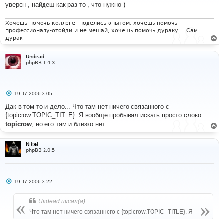
е
уверен , найдеш как раз то , что нужно )
н
и
е
Хочешь помочь коллеге- поделись опытом, хочешь помочь
профессионалу-отойди и не мешай, хочешь помочь дураку... Сам
дурак
Undead
phpBB 1.4.3
С
19.07.2006 3:05
о
о
Дак в том то и дело... Что там нет ничего связанного с
б
{topicrow.TOPIC_TITLE}. Я вообще пробывал искать просто слово
щ
е
topicrow
, но его там и близко нет.
н
и
е
Nikel
phpBB 2.0.5
С
19.07.2006 3:22
о
о
б
Undead писал(а):
щ
е
Что там нет ничего связанного с {topicrow.TOPIC_TITLE}. Я
н