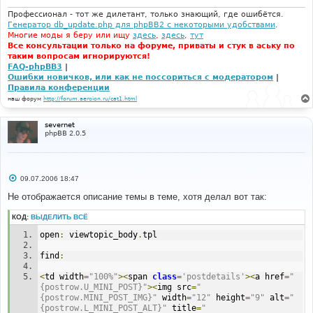
н
и
Профессионал - тот же дилетант, только знающий, где ошибётся.
е
Генератор db_update.php для phpBB2 с некоторыми удобствами
.
Многие моды я беру или ищу
здесь
,
здесь
,
тут
Все консультации только на форуме, приваты и стук в аську по
таким вопросам игнорируются!
FAQ-phpBB3
|
Ошибки новичков, или как не поссориться с модератором
|
Правила конференции
наш форум
http://forum.aeroion.ru/cat1.html
severnet
phpBB 2.0.5
С
09.07.2006 18:47
о
о
Не отображается описание темы в теме, хотя делал вот так:
б
щ
КОД:
ВЫДЕЛИТЬ ВСЁ
е
н
open
:
 viewtopic_body
.
tpl
и
е
find
:
<
td width
=
"100%"
><
span 
class
=
'postdetails'
><
a href
=
"
{postrow.U_MINI_POST}"
><
img src
=
"
{postrow.MINI_POST_IMG}"
 width
=
"12"
 height
=
"9"
 alt
=
"
{postrow.L_MINI_POST_ALT}"
 title
=
"