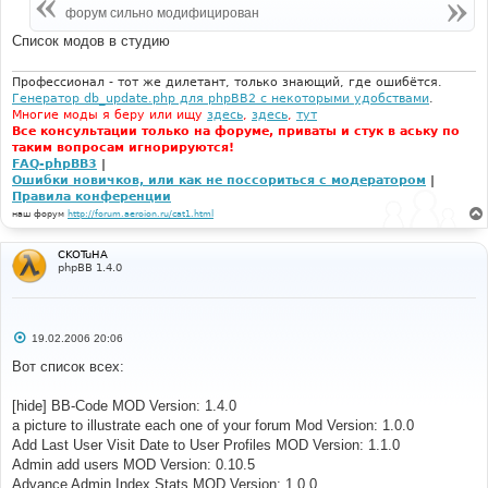
н
форум сильно модифицирован
и
е
Список модов в студию
Профессионал - тот же дилетант, только знающий, где ошибётся.
Генератор db_update.php для phpBB2 с некоторыми удобствами
.
Многие моды я беру или ищу
здесь
,
здесь
,
тут
Все консультации только на форуме, приваты и стук в аську по
таким вопросам игнорируются!
FAQ-phpBB3
|
Ошибки новичков, или как не поссориться с модератором
|
Правила конференции
наш форум
http://forum.aeroion.ru/cat1.html
CKOTuHA
phpBB 1.4.0
С
19.02.2006 20:06
о
о
Вот список всех:
б
щ
е
[hide] BB-Code MOD Version: 1.4.0
н
a picture to illustrate each one of your forum Mod Version: 1.0.0
и
е
Add Last User Visit Date to User Profiles MOD Version: 1.1.0
Admin add users MOD Version: 0.10.5
Advance Admin Index Stats MOD Version: 1.0.0