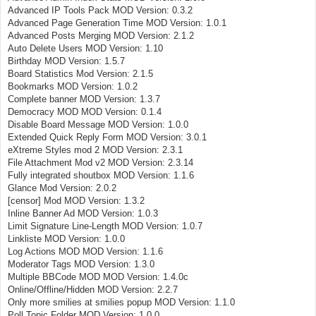
Advanced IP Tools Pack MOD Version: 0.3.2
Advanced Page Generation Time MOD Version: 1.0.1
Advanced Posts Merging MOD Version: 2.1.2
Auto Delete Users MOD Version: 1.10
Birthday MOD Version: 1.5.7
Board Statistics Mod Version: 2.1.5
Bookmarks MOD Version: 1.0.2
Complete banner MOD Version: 1.3.7
Democracy MOD MOD Version: 0.1.4
Disable Board Message MOD Version: 1.0.0
Extended Quick Reply Form MOD Version: 3.0.1
eXtreme Styles mod 2 MOD Version: 2.3.1
File Attachment Mod v2 MOD Version: 2.3.14
Fully integrated shoutbox MOD Version: 1.1.6
Glance Mod Version: 2.0.2
[censor] Mod MOD Version: 1.3.2
Inline Banner Ad MOD Version: 1.0.3
Limit Signature Line-Length MOD Version: 1.0.7
Linkliste MOD Version: 1.0.0
Log Actions MOD MOD Version: 1.1.6
Moderator Tags MOD Version: 1.3.0
Multiple BBCode MOD MOD Version: 1.4.0c
Online/Offline/Hidden MOD Version: 2.2.7
Only more smilies at smilies popup MOD Version: 1.1.0
Poll Topic Folder MOD Version: 1.0.0