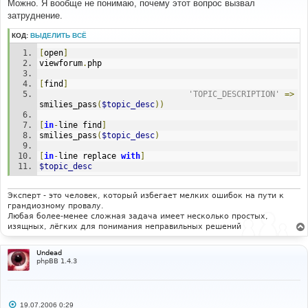
о
Можно. Я вообще не понимаю, почему этот вопрос вызвал
б
затруднение.
щ
е
н
КОД:
ВЫДЕЛИТЬ ВСЁ
и
е
[
open
]
viewforum
.
php
[
find
]
'TOPIC_DESCRIPTION'
=>
smilies_pass
(
$topic_desc
))
[
in
-
line find
]
smilies_pass
(
$topic_desc
)
[
in
-
line replace 
with
]
$topic_desc
Эксперт - это человек, который избегает мелких ошибок на пути к
грандиозному провалу.
Любая более-менее сложная задача имеет несколько простых,
изящных, лёгких для понимания неправильных решений
Undead
phpBB 1.4.3
С
19.07.2006 0:29