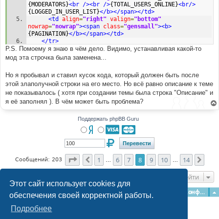
{MODERATORS}
<br
/><br
/>
{TOTAL_USERS_ONLINE}
<br/>
{LOGGED_IN_USER_LIST}
</b></span></td>
<td
align
=
"right"
valign
=
"bottom"
nowrap
=
"nowrap"
><span
class
=
"gensmall"
><b>
{PAGINATION}
</b></span></td>
</tr>
P.S. Помоему я знаю в чём дело. Видимо, устанавливая какой-то
<tr>
<td
align
=
"left"
valign
=
"middle"
width
=
"50"
><a
мод эта строчка была заменена...
href
=
"{U_POST_NEW_TOPIC}"
><img
src
=
"{POST_IMG}"
border
=
"0"
alt
=
"{L_POST_NEW_TOPIC}"
/></a></td>
Но я пробывал и ставил кусок кода, который должен быть после
<td
align
=
"left"
valign
=
"middle"
class
=
"nav"
этой злаполучной строки на его место. Но всё равно описание к теме
width
=
"100%"
><span
class
=
"nav"
>
&nbsp;&nbsp;&nbsp;
<a
не показывалось ( хотя при создании темы была строка "Описание" и
href
=
"{U_INDEX}"
class
=
"nav"
>
{L_INDEX}
</a>
 -> 
<a
class
=
"nav"
href
=
"{U_VIEW_FORUM}"
>
{FORUM_NAME}
</a>
я её заполнял ). В чём может быть проблема?
</span></td>
<td
align
=
"right"
valign
=
"bottom"
class
=
"nav"
Поддержать phpBB Guru
nowrap
=
"nowrap"
><span
class
=
"gensmall"
><a
href
=
"
{U_MARK_READ}"
>
{L_MARK_TOPICS_READ}
</a></span></td>
</tr>
</table>
<table
border
Страница
=
"0"
cellpadding
8
из
14
=
"4"
cellspacing
=
"1"
1
6
7
8
9
10
14
Пред.
След
Сообщений: 203
…
…
width
=
"100%"
class
=
"forumline"
>
<tr>
Перейти
<th
colspan
=
"2"
align
=
"center"
height
=
"25"
Этот сайт использует cookies для
class
=
"thCornerL"
nowrap
=
"nowrap"
>
&nbsp;
Главная
Форумы
Наша команда
О команде
Конфиденциальность
обеспечения своей корректной работы.
{L_TOPICS}&nbsp;
</th>
<th
width
=
"50"
align
=
"center"
class
=
"thTop"
Подробнее
nowrap
=
"nowrap"
>
&nbsp;{L_REPLIES}&nbsp;
</th>
<th
width
=
"100"
align
=
"center"
class
=
"thTop"