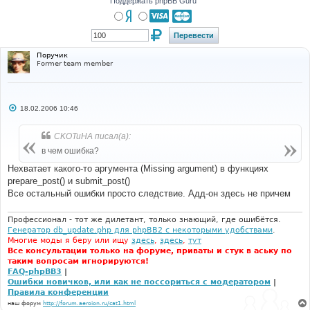
Поддержать phpBB Guru
Поручик
Former team member
С
18.02.2006 10:46
о
о
б
CKOTuHA писал(а):
щ
е
в чем ошибка?
н
и
Нехватает какого-то аргумента (Missing argument) в функциях
е
prepare_post() и submit_post()
Все остальный ошибки просто следствие. Адд-он здесь не причем
Профессионал - тот же дилетант, только знающий, где ошибётся.
Генератор db_update.php для phpBB2 с некоторыми удобствами
.
Многие моды я беру или ищу
здесь
,
здесь
,
тут
Все консультации только на форуме, приваты и стук в аську по
таким вопросам игнорируются!
FAQ-phpBB3
|
Ошибки новичков, или как не поссориться с модератором
|
Правила конференции
наш форум
http://forum.aeroion.ru/cat1.html