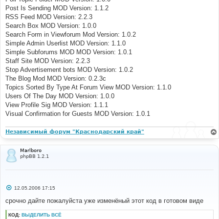
Post Is Sending MOD Version: 1.1.2
RSS Feed MOD Version: 2.2.3
Search Box MOD Version: 1.0.0
Search Form in Viewforum Mod Version: 1.0.2
Simple Admin Userlist MOD Version: 1.1.0
Simple Subforums MOD MOD Version: 1.0.1
Staff Site MOD Version: 2.2.3
Stop Advertisement bots MOD Version: 1.0.2
The Blog Mod MOD Version: 0.2.3c
Topics Sorted By Type At Forum View MOD Version: 1.1.0
Users Of The Day MOD Version: 1.0.0
View Profile Sig MOD Version: 1.1.1
Visual Confirmation for Guests MOD Version: 1.0.1
Независимый форум "Краснодарский край"
Marlboro
phpBB 1.2.1
С
12.05.2006 17:15
о
о
срочно дайте пожалуйста уже изменёный этот код в готовом виде
б
щ
КОД:
ВЫДЕЛИТЬ ВСЁ
е