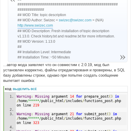
н
#################################################
и
#############
е
## MOD Title: topic description
## MOD Author: Swizec <
swizec@swizec.com
> (N/A)
http://www.swizec.com
## MOD Description: Fresh installation of topic description
v1.13.0. Check history.txt and readme.txt for more information.
## MOD Version: 1.13.0
##
## Installation Level: Intermediate
## Installation Time: ~50 Minutes
...автор мода заявляет что он совместим с 2.0.19, мод был
установлен корректно, файлы отредактированя и проверены, в SQL
базу добавлены строки, однако при попытке создать сообщение
вылетает ошибка:
КОД:
ВЫДЕЛИТЬ ВСЁ
Warning
:
Missing
 argument 
14
for
 prepare_post
()
in
/
home
/*****/
public_html
/
includes
/
functions_post
.
php 
on line 
219
Warning
:
Missing
 argument 
21
for
 submit_post
()
in
/
home
/*****/
public_html
/
includes
/
functions_post
.
php 
on line 
323