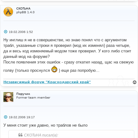
CKOTuHA
phpBB 1.4.0
С
19.02.2006 1:52
о
о
Ну инглиш я не в совершенстве, но знаю понял что с аргументом
б
трабл, указанные строки я проверил (мод их изменял) раза четыре,
щ
е
да и весь код изменяемый модом тоже проверил. У кого либо стоит
н
данный мод на форуме?
и
е
После появления этих ошибок - сразу откатил назад, щас на свежую
голву (только проснулся
) еще раз попробую...
Независимый форум "Краснодарский край"
Поручик
Former team member
С
19.02.2006 19:17
о
о
У меня стоит уже давно, но траблов не было
б
щ
CKOTuHA писал(а):
е