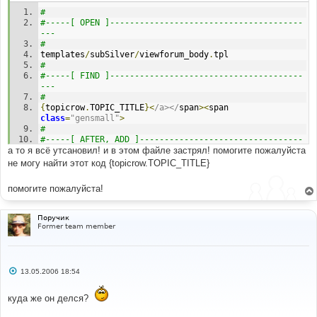
н
#
и
е
#-----[ OPEN ]---------------------------------------
---
#
templates
/
subSilver
/
viewforum_body
.
tpl
#
#-----[ FIND ]---------------------------------------
---
#
{
topicrow
.
TOPIC_TITLE
}<
/a></
span
><
span 
class
=
"gensmall"
>
#
#-----[ AFTER, ADD ]---------------------------------
а то я всё утсановил! и в этом файле застрял! помогите пожалуйста
---------
#
не могу найти этот код {topicrow.TOPIC_TITLE}
<!--
BEGIN
 switch_topic_desc 
-->
{
L_DESCRIPTION
}
:
помогите пожалуйста!
{
topicrow
.
switch_topic_desc
.
TOPIC_DESCRIPTION
}<
br 
/>
<!--
END
 switch_topic_desc 
-->
#
Поручик
#-----[ SAVE/CLOSE ALL FILES ]-----------------------
Former team member
-----------------
#
# EoM 
С
13.05.2006 18:54
о
о
б
куда же он делся?
щ
е