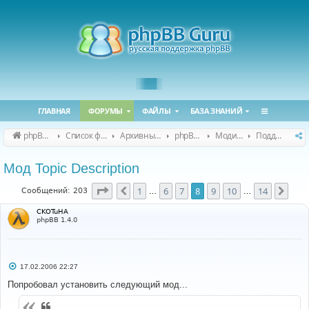
ГЛАВНАЯ
ФОРУМЫ
ФАЙЛЫ
БАЗА ЗНАНИЙ
phpBB Guru
Список форумов
Архивные форумы
phpBB 2.0.x (архив)
Модификация phpBB 2.0.x
Поддержка модов для phpBB 2.0.x
Мод Topic Description
Страница
8
из
14
1
6
7
8
9
10
14
Пред.
След
Сообщений: 203
…
…
CKOTuHA
phpBB 1.4.0
С
17.02.2006 22:27
о
о
Попробовал установить следующий мод...
б
щ
е