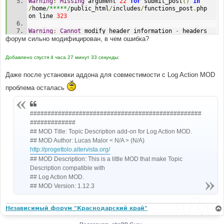
Warning
:
Missing
 argument 
22
for
 submit_post
()
in
/
home
/*****/
public_html
/
includes
/
functions_post
.
php 
on line 
323
Warning
:
Cannot
 modify header information 
-
 headers 
форум сильно модифицирован, в чем ошибка?
already sent 
by
(
output started at 
/
home
/*****/
public_html
/
includes
/
functions_post
.
php
:
2
19
)
in
/
home
/*****/
public_html
/
posting
.
php on line 
Добавлено спустя 4 часа 27 минут 33 секунды:
816
Даже после установки аддона для совместимости с Log Action MOD
Warning
:
Cannot
 modify header information 
-
 headers 
already sent 
by
(
output started at 
проблема осталась
/
home
/*****/
public_html
/
includes
/
functions_post
.
php
:
2
19
)
in
/
home
/*****/
public_html
/
includes
/
page_header
.
php on 
#################################################
line 
775
#############
Warning
:
Cannot
 modify header information 
-
 headers 
## MOD Title: Topic Description add-on for Log Action MOD.
already sent 
by
(
output started at 
## MOD Author: Lucas Malor < N/A > (N/A)
/
home
/*****/
public_html
/
includes
/
functions_post
.
php
:
2
http://progettolo.altervista.org/
19
)
in
/
home
/*****/
public_html
/
includes
/
page_header
.
php on 
## MOD Description: This is a little MOD that make Topic
line 
777
Description compatible with
## Log Action MOD.
Warning
:
Cannot
 modify header information 
-
 headers 
## MOD Version: 1.12.3
already sent 
by
(
output started at 
/
home
/*****/
public_html
/
includes
/
functions_post
.
php
:
2
19
)
in
Независимый форум "Краснодарский край"
/
home
/*****/
public_html
/
includes
/
page_header
.
php on 
line 
778