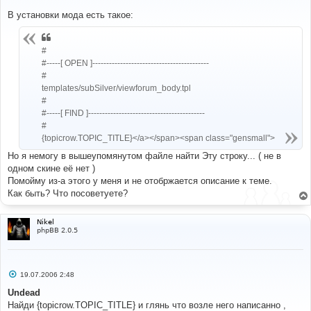
о
о
В установки мода есть такое:
б
щ
е
н
#
и
#-----[ OPEN ]------------------------------------------
е
#
templates/subSilver/viewforum_body.tpl
#
#-----[ FIND ]------------------------------------------
#
{topicrow.TOPIC_TITLE}</a></span><span class="gensmall">
Но я немогу в вышеупомянутом файле найти Эту строку... ( не в
одном скине её нет )
Помойму из-а этого у меня и не отобржается описание к теме.
Как быть? Что посоветуете?
Nikel
phpBB 2.0.5
С
19.07.2006 2:48
о
о
Undead
б
Найди {topicrow.TOPIC_TITLE} и глянь что возле него написанно ,
щ