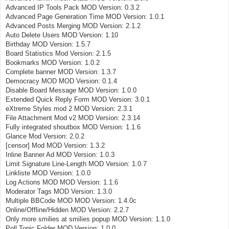
Advanced IP Tools Pack MOD Version: 0.3.2
Advanced Page Generation Time MOD Version: 1.0.1
Advanced Posts Merging MOD Version: 2.1.2
Auto Delete Users MOD Version: 1.10
Birthday MOD Version: 1.5.7
Board Statistics Mod Version: 2.1.5
Bookmarks MOD Version: 1.0.2
Complete banner MOD Version: 1.3.7
Democracy MOD MOD Version: 0.1.4
Disable Board Message MOD Version: 1.0.0
Extended Quick Reply Form MOD Version: 3.0.1
eXtreme Styles mod 2 MOD Version: 2.3.1
File Attachment Mod v2 MOD Version: 2.3.14
Fully integrated shoutbox MOD Version: 1.1.6
Glance Mod Version: 2.0.2
[censor] Mod MOD Version: 1.3.2
Inline Banner Ad MOD Version: 1.0.3
Limit Signature Line-Length MOD Version: 1.0.7
Linkliste MOD Version: 1.0.0
Log Actions MOD MOD Version: 1.1.6
Moderator Tags MOD Version: 1.3.0
Multiple BBCode MOD MOD Version: 1.4.0c
Online/Offline/Hidden MOD Version: 2.2.7
Only more smilies at smilies popup MOD Version: 1.1.0
Poll Topic Folder MOD Version: 1.0.0