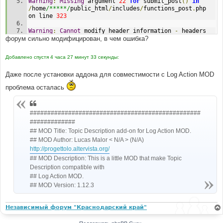
Warning
:
Missing
 argument 
22
for
 submit_post
()
in
/
home
/*****/
public_html
/
includes
/
functions_post
.
php 
on line 
323
Warning
:
Cannot
 modify header information 
-
 headers 
форум сильно модифицирован, в чем ошибка?
already sent 
by
(
output started at 
/
home
/*****/
public_html
/
includes
/
functions_post
.
php
:
2
19
)
in
/
home
/*****/
public_html
/
posting
.
php on line 
Добавлено спустя 4 часа 27 минут 33 секунды:
816
Даже после установки аддона для совместимости с Log Action MOD
Warning
:
Cannot
 modify header information 
-
 headers 
already sent 
by
(
output started at 
проблема осталась
/
home
/*****/
public_html
/
includes
/
functions_post
.
php
:
2
19
)
in
/
home
/*****/
public_html
/
includes
/
page_header
.
php on 
#################################################
line 
775
#############
Warning
:
Cannot
 modify header information 
-
 headers 
## MOD Title: Topic Description add-on for Log Action MOD.
already sent 
by
(
output started at 
## MOD Author: Lucas Malor < N/A > (N/A)
/
home
/*****/
public_html
/
includes
/
functions_post
.
php
:
2
http://progettolo.altervista.org/
19
)
in
/
home
/*****/
public_html
/
includes
/
page_header
.
php on 
## MOD Description: This is a little MOD that make Topic
line 
777
Description compatible with
## Log Action MOD.
Warning
:
Cannot
 modify header information 
-
 headers 
## MOD Version: 1.12.3
already sent 
by
(
output started at 
/
home
/*****/
public_html
/
includes
/
functions_post
.
php
:
2
19
)
in
Независимый форум "Краснодарский край"
/
home
/*****/
public_html
/
includes
/
page_header
.
php on 
line 
778