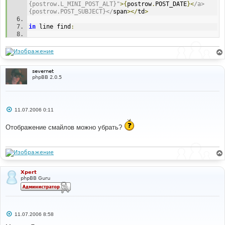
{postrow.L_MINI_POST_ALT}"
>{
postrow
.
POST_DATE
}<
/a> 
{postrow.POST_SUBJECT}</
span
></
td
>
in
 line find
:
{
postrow
.
POST_SUBJECT
}
in
 line after
:
{
TOPIC_DESCRIPTION
}
severnet
phpBB 2.0.5
С
11.07.2006 0:11
о
о
Отображение смайлов можно убрать?
б
щ
е
н
и
е
Xpert
phpBB Guru
С
11.07.2006 8:58
о