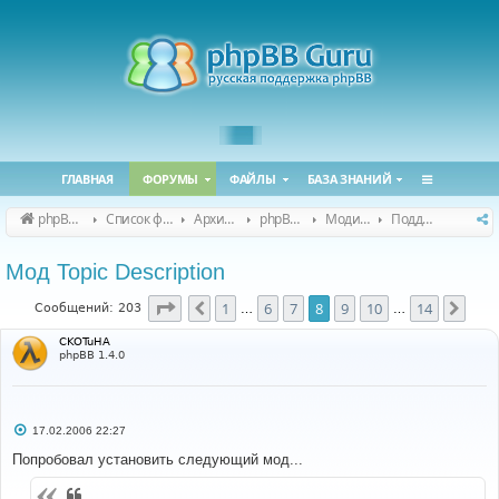
ГЛАВНАЯ
ФОРУМЫ
ФАЙЛЫ
БАЗА ЗНАНИЙ
phpBB Guru
Список форумов
Архивные форумы
phpBB 2.0.x (архив)
Модификация phpBB 2.0.x
Поддержка модов для phpBB 2.0.x
Мод Topic Description
Страница
8
из
14
1
6
7
8
9
10
14
Пред.
След
Сообщений: 203
…
…
CKOTuHA
phpBB 1.4.0
С
17.02.2006 22:27
о
о
Попробовал установить следующий мод...
б
щ
е