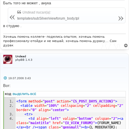
и
Быть того не может , анука
е
Undead писал(а):
templates/subSilver/viewforum_body.tpl
в студию .
Хочешь помочь коллеге- поделись опытом, хочешь помочь
профессионалу-отойди и не мешай, хочешь помочь дураку... Сам
дурак
Undead
phpBB 1.4.3
С
19.07.2006 3:43
о
о
Вот:
б
щ
КОД:
ВЫДЕЛИТЬ ВСЁ
е
н
<form
method
=
"post"
action
=
"{S_POST_DAYS_ACTION}"
>
и
е
<table
width
=
"100%"
cellspacing
=
"2"
cellpadding
=
"2"
border
=
"0"
align
=
"center"
>
<tr>
<td
align
=
"left"
valign
=
"bottom"
colspan
=
"2"
><a
class
=
"maintitle"
href
=
"{U_VIEW_FORUM}"
>
{FORUM_NAME}
</a><br
/><span
class
=
"gensmall"
><b>
{L_MODERATOR}: 