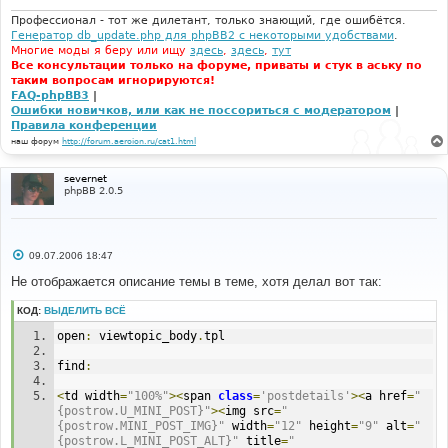
н
и
Профессионал - тот же дилетант, только знающий, где ошибётся.
е
Генератор db_update.php для phpBB2 с некоторыми удобствами
.
Многие моды я беру или ищу
здесь
,
здесь
,
тут
Все консультации только на форуме, приваты и стук в аську по
таким вопросам игнорируются!
FAQ-phpBB3
|
Ошибки новичков, или как не поссориться с модератором
|
Правила конференции
наш форум
http://forum.aeroion.ru/cat1.html
severnet
phpBB 2.0.5
С
09.07.2006 18:47
о
о
Не отображается описание темы в теме, хотя делал вот так:
б
щ
КОД:
ВЫДЕЛИТЬ ВСЁ
е
н
open
:
 viewtopic_body
.
tpl
и
е
find
:
<
td width
=
"100%"
><
span 
class
=
'postdetails'
><
a href
=
"
{postrow.U_MINI_POST}"
><
img src
=
"
{postrow.MINI_POST_IMG}"
 width
=
"12"
 height
=
"9"
 alt
=
"
{postrow.L_MINI_POST_ALT}"
 title
=
"