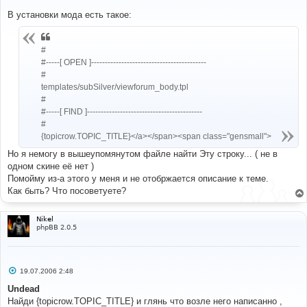
о
о
В установки мода есть такое:
б
щ
е
н
#
и
#-----[ OPEN ]------------------------------------------
е
#
templates/subSilver/viewforum_body.tpl
#
#-----[ FIND ]------------------------------------------
#
{topicrow.TOPIC_TITLE}</a></span><span class="gensmall">
Но я немогу в вышеупомянутом файле найти Эту строку... ( не в
одном скине её нет )
Помойму из-а этого у меня и не отобржается описание к теме.
Как быть? Что посоветуете?
Nikel
phpBB 2.0.5
С
19.07.2006 2:48
о
о
Undead
б
Найди {topicrow.TOPIC_TITLE} и глянь что возле него написанно ,
щ