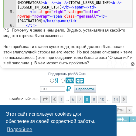
{MODERATORS}
<br
/><br
/>
{TOTAL_USERS_ONLINE}
<br/>
{LOGGED_IN_USER_LIST}
</b></span></td>
<td
align
=
"right"
valign
=
"bottom"
nowrap
=
"nowrap"
><span
class
=
"gensmall"
><b>
{PAGINATION}
</b></span></td>
</tr>
P.S. Помоему я знаю в чём дело. Видимо, устанавливая какой-то
<tr>
<td
align
=
"left"
valign
=
"middle"
width
=
"50"
><a
мод эта строчка была заменена...
href
=
"{U_POST_NEW_TOPIC}"
><img
src
=
"{POST_IMG}"
border
=
"0"
alt
=
"{L_POST_NEW_TOPIC}"
/></a></td>
Но я пробывал и ставил кусок кода, который должен быть после
<td
align
=
"left"
valign
=
"middle"
class
=
"nav"
этой злаполучной строки на его место. Но всё равно описание к теме
width
=
"100%"
><span
class
=
"nav"
>
&nbsp;&nbsp;&nbsp;
<a
не показывалось ( хотя при создании темы была строка "Описание" и
href
=
"{U_INDEX}"
class
=
"nav"
>
{L_INDEX}
</a>
 -> 
<a
class
=
"nav"
href
=
"{U_VIEW_FORUM}"
>
{FORUM_NAME}
</a>
я её заполнял ). В чём может быть проблема?
</span></td>
<td
align
=
"right"
valign
=
"bottom"
class
=
"nav"
Поддержать phpBB Guru
nowrap
=
"nowrap"
><span
class
=
"gensmall"
><a
href
=
"
{U_MARK_READ}"
>
{L_MARK_TOPICS_READ}
</a></span></td>
</tr>
</table>
<table
border
Страница
=
"0"
cellpadding
8
из
14
=
"4"
cellspacing
=
"1"
1
6
7
8
9
10
14
Пред.
След
Сообщений: 203
…
…
width
=
"100%"
class
=
"forumline"
>
<tr>
Перейти
<th
colspan
=
"2"
align
=
"center"
height
=
"25"
Этот сайт использует cookies для
class
=
"thCornerL"
nowrap
=
"nowrap"
>
&nbsp;
Главная
Форумы
Наша команда
О команде
Конфиденциальность
обеспечения своей корректной работы.
{L_TOPICS}&nbsp;
</th>
<th
width
=
"50"
align
=
"center"
class
=
"thTop"
Подробнее
nowrap
=
"nowrap"
>
&nbsp;{L_REPLIES}&nbsp;
</th>
<th
width
=
"100"
align
=
"center"
class
=
"thTop"