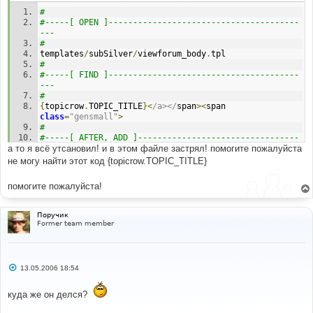
н
#
и
е
#-----[ OPEN ]---------------------------------------
---
#
templates
/
subSilver
/
viewforum_body
.
tpl
#
#-----[ FIND ]---------------------------------------
---
#
{
topicrow
.
TOPIC_TITLE
}<
/a></
span
><
span 
class
=
"gensmall"
>
#
#-----[ AFTER, ADD ]---------------------------------
а то я всё утсановил! и в этом файле застрял! помогите пожалуйста
---------
#
не могу найти этот код {topicrow.TOPIC_TITLE}
<!--
BEGIN
 switch_topic_desc 
-->
{
L_DESCRIPTION
}
:
помогите пожалуйста!
{
topicrow
.
switch_topic_desc
.
TOPIC_DESCRIPTION
}<
br 
/>
<!--
END
 switch_topic_desc 
-->
#
Поручик
#-----[ SAVE/CLOSE ALL FILES ]-----------------------
Former team member
-----------------
#
# EoM 
С
13.05.2006 18:54
о
о
б
куда же он делся?
щ
е