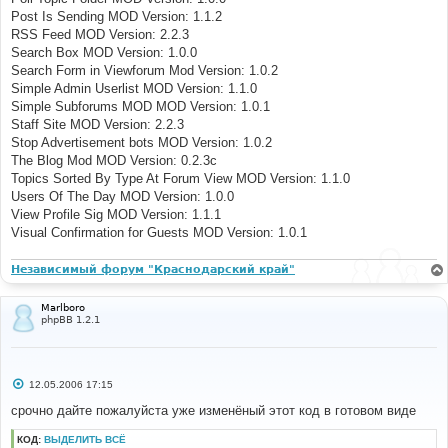
Post Is Sending MOD Version: 1.1.2
RSS Feed MOD Version: 2.2.3
Search Box MOD Version: 1.0.0
Search Form in Viewforum Mod Version: 1.0.2
Simple Admin Userlist MOD Version: 1.1.0
Simple Subforums MOD MOD Version: 1.0.1
Staff Site MOD Version: 2.2.3
Stop Advertisement bots MOD Version: 1.0.2
The Blog Mod MOD Version: 0.2.3c
Topics Sorted By Type At Forum View MOD Version: 1.1.0
Users Of The Day MOD Version: 1.0.0
View Profile Sig MOD Version: 1.1.1
Visual Confirmation for Guests MOD Version: 1.0.1
Независимый форум "Краснодарский край"
Marlboro
phpBB 1.2.1
С
12.05.2006 17:15
о
о
срочно дайте пожалуйста уже изменёный этот код в готовом виде
б
щ
КОД:
ВЫДЕЛИТЬ ВСЁ
е