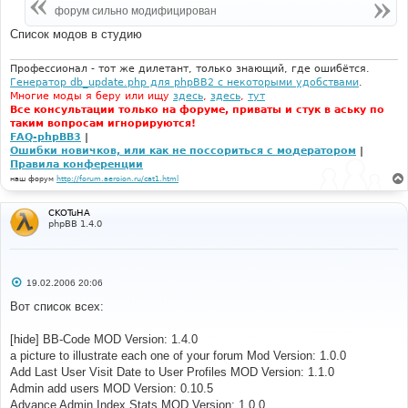
н
форум сильно модифицирован
и
е
Список модов в студию
Профессионал - тот же дилетант, только знающий, где ошибётся.
Генератор db_update.php для phpBB2 с некоторыми удобствами
.
Многие моды я беру или ищу
здесь
,
здесь
,
тут
Все консультации только на форуме, приваты и стук в аську по
таким вопросам игнорируются!
FAQ-phpBB3
|
Ошибки новичков, или как не поссориться с модератором
|
Правила конференции
наш форум
http://forum.aeroion.ru/cat1.html
CKOTuHA
phpBB 1.4.0
С
19.02.2006 20:06
о
о
Вот список всех:
б
щ
е
[hide] BB-Code MOD Version: 1.4.0
н
a picture to illustrate each one of your forum Mod Version: 1.0.0
и
е
Add Last User Visit Date to User Profiles MOD Version: 1.1.0
Admin add users MOD Version: 0.10.5
Advance Admin Index Stats MOD Version: 1.0.0