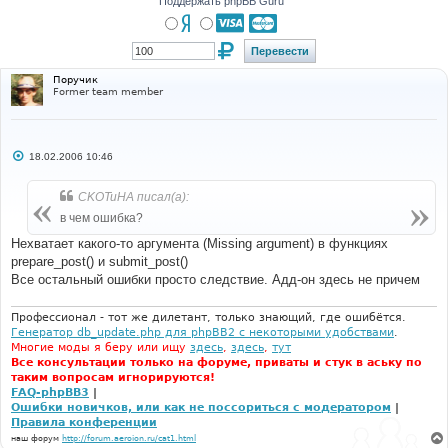
Поддержать phpBB Guru
Поручик
Former team member
С
18.02.2006 10:46
о
о
б
CKOTuHA писал(а):
щ
е
в чем ошибка?
н
и
Нехватает какого-то аргумента (Missing argument) в функциях
е
prepare_post() и submit_post()
Все остальный ошибки просто следствие. Адд-он здесь не причем
Профессионал - тот же дилетант, только знающий, где ошибётся.
Генератор db_update.php для phpBB2 с некоторыми удобствами
.
Многие моды я беру или ищу
здесь
,
здесь
,
тут
Все консультации только на форуме, приваты и стук в аську по
таким вопросам игнорируются!
FAQ-phpBB3
|
Ошибки новичков, или как не поссориться с модератором
|
Правила конференции
наш форум
http://forum.aeroion.ru/cat1.html