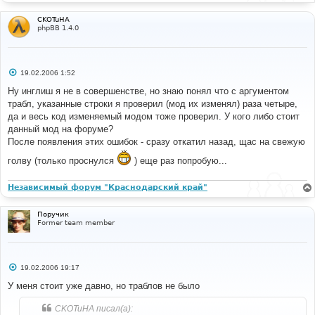
CKOTuHA
phpBB 1.4.0
С
19.02.2006 1:52
о
о
Ну инглиш я не в совершенстве, но знаю понял что с аргументом
б
трабл, указанные строки я проверил (мод их изменял) раза четыре,
щ
е
да и весь код изменяемый модом тоже проверил. У кого либо стоит
н
данный мод на форуме?
и
е
После появления этих ошибок - сразу откатил назад, щас на свежую
голву (только проснулся
) еще раз попробую...
Независимый форум "Краснодарский край"
Поручик
Former team member
С
19.02.2006 19:17
о
о
У меня стоит уже давно, но траблов не было
б
щ
CKOTuHA писал(а):
е