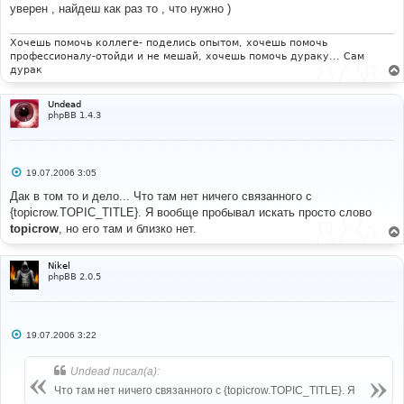
е
уверен , найдеш как раз то , что нужно )
н
и
е
Хочешь помочь коллеге- поделись опытом, хочешь помочь
профессионалу-отойди и не мешай, хочешь помочь дураку... Сам
дурак
Undead
phpBB 1.4.3
С
19.07.2006 3:05
о
о
Дак в том то и дело... Что там нет ничего связанного с
б
{topicrow.TOPIC_TITLE}. Я вообще пробывал искать просто слово
щ
е
topicrow
, но его там и близко нет.
н
и
е
Nikel
phpBB 2.0.5
С
19.07.2006 3:22
о
о
б
Undead писал(а):
щ
е
Что там нет ничего связанного с {topicrow.TOPIC_TITLE}. Я
н