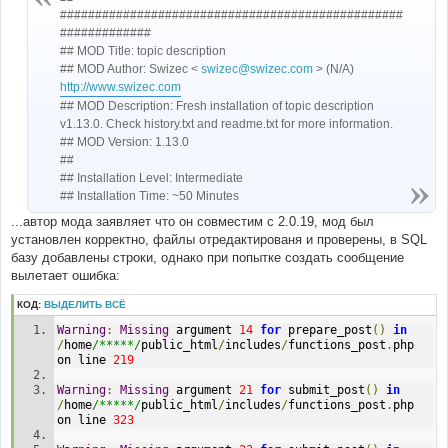
н
#################################################
и
#############
е
## MOD Title: topic description
## MOD Author: Swizec <
swizec@swizec.com
> (N/A)
http://www.swizec.com
## MOD Description: Fresh installation of topic description
v1.13.0. Check history.txt and readme.txt for more information.
## MOD Version: 1.13.0
##
## Installation Level: Intermediate
## Installation Time: ~50 Minutes
...автор мода заявляет что он совместим с 2.0.19, мод был
установлен корректно, файлы отредактированя и проверены, в SQL
базу добавлены строки, однако при попытке создать сообщение
вылетает ошибка:
КОД:
ВЫДЕЛИТЬ ВСЁ
Warning
:
Missing
 argument 
14
for
 prepare_post
()
in
/
home
/*****/
public_html
/
includes
/
functions_post
.
php 
on line 
219
Warning
:
Missing
 argument 
21
for
 submit_post
()
in
/
home
/*****/
public_html
/
includes
/
functions_post
.
php 
on line 
323