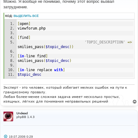
о
Можно. Я вообще не понимаю, почему этот вопрос вызвал
б
затруднение.
щ
е
н
КОД:
ВЫДЕЛИТЬ ВСЁ
и
е
[
open
]
viewforum
.
php
[
find
]
'TOPIC_DESCRIPTION'
=>
smilies_pass
(
$topic_desc
))
[
in
-
line find
]
smilies_pass
(
$topic_desc
)
[
in
-
line replace 
with
]
$topic_desc
Эксперт - это человек, который избегает мелких ошибок на пути к
грандиозному провалу.
Любая более-менее сложная задача имеет несколько простых,
изящных, лёгких для понимания неправильных решений
Undead
phpBB 1.4.3
С
19.07.2006 0:29