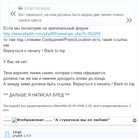
о
б
12rgd писал(а):
щ
е
Вот скриншот, на нем должны быть видны две линии темно-
н
синего цвета:
и
е
Если мы посмотрим на оригинальный форум:
http://www.phpbb.com/phpBB/viewtopic.php?t=351659
то там под словами Сообщения/Posts/Location есть такая ссылка,
как
Вернуться к началу / Back to top
У Вас её нет.
Твоя верхняя линия синяя, которая слева обрывается,
должна так же как и нижняя доходить влево до конца.
А между ними должна быть ссылка: Вернуться к началу / Back to top
*** ДАЛЬШЕ Я НАПИСАЛ БРЕД ***
Последний раз редактировалось
Makc666
05.05.2006 2:20, всего редактировалось 1
раз.
......
...... "А стукачков мы не любим!"
12rgd
phpBB 1.4.3