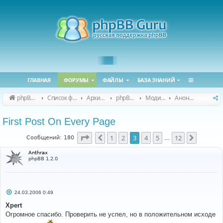
ГЛАВНАЯ
ФОРУМЫ
ФАЙЛЫ
БАЗА ЗНАНИЙ
phpBB Guru
Список форумов
Архивные форумы
phpBB 2.0.x (архив)
Модификация phpBB 2.0.x
Анонсы и поддержка модов для phpBB 2.0.x
First Post On Every Page
Страница
3
из
12
1
2
3
4
5
12
Пред.
След.
Сообщений: 180
…
Anthrax
phpBB 1.2.0
С
24.03.2006 0:49
о
о
Xpert
б
Огромное спасибо. Проверить не успел, но в положительном исходе
щ
е