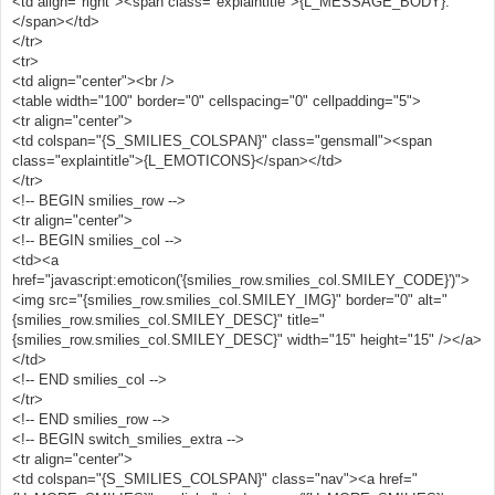
<td align="right"><span class="explaintitle">{L_MESSAGE_BODY}:
		alert
(
"Error!"
+
FoundErrors
);
</span></td>
return
;
</tr>
}
var
ToAdd
=
"[URL="
+
enterURL
+
"]"
+
enterTITLE
+
"
<tr>
[/URL]"
;
<td align="center"><br />
	document
.
post
.
message
.
value
+=
ToAdd
;
<table width="100" border="0" cellspacing="0" cellpadding="5">
	document
.
post
.
message
.
focus
();
<tr align="center">
}
<td colspan="{S_SMILIES_COLSPAN}" class="gensmall"><span
function
BBCimg
()
{
class="explaintitle">{L_EMOTICONS}</span></td>
var
FoundErrors
=
''
;
</tr>
var
 enterURL   
=
 prompt
(
"Enter your image 
<!-- BEGIN smilies_row -->
URL"
,
"http://"
);
<tr align="center">
if
(!
enterURL
)
{
<!-- BEGIN smilies_col -->
FoundErrors
+=
" You have not entered the URL 
yet!"
;
<td><a
}
href="javascript:emoticon('{smilies_row.smilies_col.SMILEY_CODE}')">
if
(
FoundErrors
)
{
<img src="{smilies_row.smilies_col.SMILEY_IMG}" border="0" alt="
		alert
(
"Error!"
+
FoundErrors
);
{smilies_row.smilies_col.SMILEY_DESC}" title="
return
;
{smilies_row.smilies_col.SMILEY_DESC}" width="15" height="15" /></a>
}
var
ToAdd
=
"[IMG]"
+
enterURL
+
"[/IMG]"
;
</td>
	document
.
post
.
message
.
value
+=
ToAdd
;
<!-- END smilies_col -->
	document
.
post
.
message
.
focus
();
</tr>
}
<!-- END smilies_row -->
<!-- BEGIN switch_smilies_extra -->
function
BBClist
()
{
var
FoundErrors
=
''
;
<tr align="center">
var
 enterURL   
=
 prompt
(
"Enter List 
<td colspan="{S_SMILIES_COLSPAN}" class="nav"><a href="
Item"
,
"Item"
);