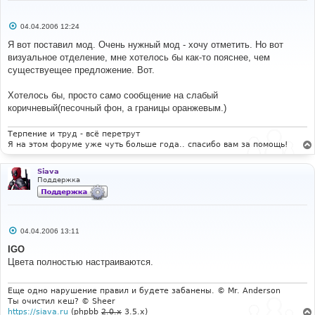
С
04.04.2006 12:24
о
о
Я вот поставил мод. Очень нужный мод - хочу отметить. Но вот
б
визуальное отделение, мне хотелось бы как-то пояснее, чем
щ
е
существуещее предложение. Вот.
н
и
е
Хотелось бы, просто само сообщение на слабый
коричневый(песочный фон, а границы оранжевым.)
Терпение и труд - всё перетрут
Я на этом форуме уже чуть больше года.. спасибо вам за помощь!
Siava
Поддержка
С
04.04.2006 13:11
о
о
IGO
б
Цвета полностью настраиваются.
щ
е
н
и
Еще одно нарушение правил и будете забанены. © Mr. Anderson
е
Ты очистил кеш? © Sheer
https://siava.ru
(phpbb
2.0.x
3.5.x)