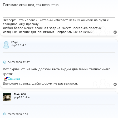
о
о
Покажите скриншот, так непонятно...
б
щ
е
н
и
Эксперт - это человек, который избегает мелких ошибок на пути к
е
грандиозному провалу.
Любая более-менее сложная задача имеет несколько простых,
изящных, лёгких для понимания неправильных решений
12rgd
phpBB 1.4.3
С
04.05.2006 22:47
о
о
Вот скриншот, на нем должны быть видны две линии темно-синего
б
цвета:
щ
е
Ссылка
н
Выложил ссылку, дабы форум не разъехался.
и
е
Makc666
phpBB 1.4.4
С
05.05.2006 0:51
о