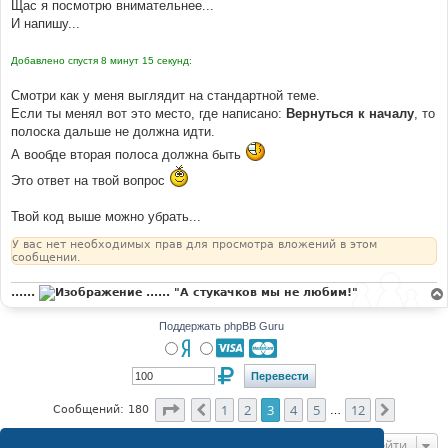
Щас я посмотрю внимательнее...
и
е
И напишу...
Добавлено спустя 8 минут 15 секунд:
Смотри как у меня выглядит на стандартной теме.
Если ты менял вот это место, где написано:
Вернуться к началу
, то
полоска дальше не должна идти.
А вообде вторая полоса должна быть
Это ответ на твой вопрос
Твой код выше можно убрать...
У вас нет необходимых прав для просмотра вложений в этом
сообщении.
......
...... "А стукачков мы не любим!"
Поддержать phpBB Guru
Страница
3
из
12
1
2
3
4
5
12
Пред.
След.
Сообщений: 180
…
Перейти