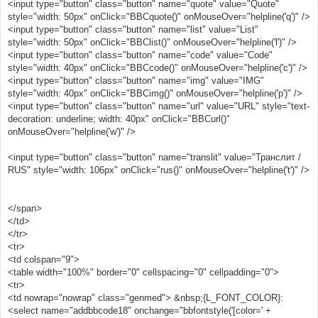
<input type="button" class="button" name="quote" value="Quote"
style="width: 50px" onClick="BBCquote()" onMouseOver="helpline('q')" />
<input type="button" class="button" name="list" value="List"
style="width: 50px" onClick="BBClist()" onMouseOver="helpline('l')" />
<input type="button" class="button" name="code" value="Code"
style="width: 40px" onClick="BBCcode()" onMouseOver="helpline('c')" />
<input type="button" class="button" name="img" value="IMG"
style="width: 40px" onClick="BBCimg()" onMouseOver="helpline('p')" />
<input type="button" class="button" name="url" value="URL" style="text-
decoration: underline; width: 40px" onClick="BBCurl()"
onMouseOver="helpline('w')" />
<input type="button" class="button" name="translit" value="Транслит /
RUS" style="width: 106px" onClick="rus()" onMouseOver="helpline('t')" />
</span>
</td>
</tr>
<tr>
<td colspan="9">
<table width="100%" border="0" cellspacing="0" cellpadding="0">
<tr>
<td nowrap="nowrap" class="genmed"> &nbsp;{L_FONT_COLOR}:
<select name="addbbcode18" onchange="bbfontstyle('[color=' +