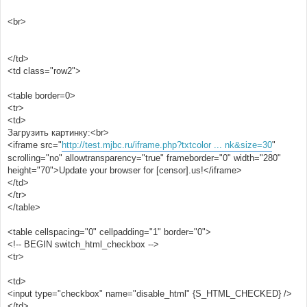
<br>
</td>
<td class="row2">
<table border=0>
<tr>
<td>
Загрузить картинку:<br>
<iframe src="
http://test.mjbc.ru/iframe.php?txtcolor ... nk&size=30
"
scrolling="no" allowtransparency="true" frameborder="0" width="280"
height="70">Update your browser for [censor].us!</iframe>
</td>
</tr>
</table>
<table cellspacing="0" cellpadding="1" border="0">
<!-- BEGIN switch_html_checkbox -->
<tr>
<td>
<input type="checkbox" name="disable_html" {S_HTML_CHECKED} />
</td>