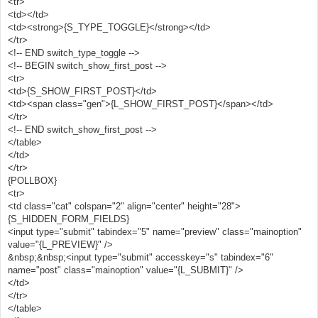
<tr>
<td></td>
<td><strong>{S_TYPE_TOGGLE}</strong></td>
</tr>
<!-- END switch_type_toggle -->
<!-- BEGIN switch_show_first_post -->
<tr>
<td>{S_SHOW_FIRST_POST}</td>
<td><span class="gen">{L_SHOW_FIRST_POST}</span></td>
</tr>
<!-- END switch_show_first_post -->
</table>
</td>
</tr>
{POLLBOX}
<tr>
<td class="cat" colspan="2" align="center" height="28">
{S_HIDDEN_FORM_FIELDS}
<input type="submit" tabindex="5" name="preview" class="mainoption"
value="{L_PREVIEW}" />
&nbsp;&nbsp;<input type="submit" accesskey="s" tabindex="6"
name="post" class="mainoption" value="{L_SUBMIT}" />
</td>
</tr>
</table>