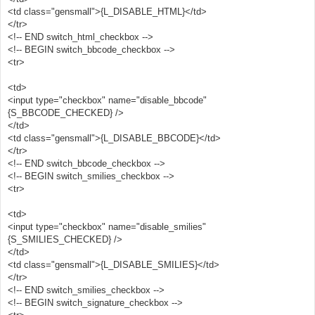
<td class="gensmall">{L_DISABLE_HTML}</td>
</tr>
<!-- END switch_html_checkbox -->
<!-- BEGIN switch_bbcode_checkbox -->
<tr>
<td>
<input type="checkbox" name="disable_bbcode"
{S_BBCODE_CHECKED} />
</td>
<td class="gensmall">{L_DISABLE_BBCODE}</td>
</tr>
<!-- END switch_bbcode_checkbox -->
<!-- BEGIN switch_smilies_checkbox -->
<tr>
<td>
<input type="checkbox" name="disable_smilies"
{S_SMILIES_CHECKED} />
</td>
<td class="gensmall">{L_DISABLE_SMILIES}</td>
</tr>
<!-- END switch_smilies_checkbox -->
<!-- BEGIN switch_signature_checkbox -->