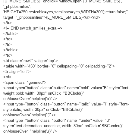
{U_MORE_SMILIES}" onclick="window.open('{U_MORE_SMILIES}',
if
(!
enterURL
)
{
'_phpbbsmilies',
FoundErrors
+=
" You have not entered an 
'HEIGHT=250,resizable=yes,scrollbars=yes,WIDTH=300');return false;"
item!"
;
}
target="_phpbbsmilies">{L_MORE_SMILIES}</a></td>
if
(
FoundErrors
)
{
</tr>
		alert
(
"Error!"
+
FoundErrors
);
<!-- END switch_smilies_extra -->
return
;
</table>
}
</td>
var
ToAdd
=
"[LIST]"
+
enterURL
+
"[/LIST]"
;
	document
.
post
.
message
.
value
+=
ToAdd
;
</tr>
	document
.
post
.
message
.
focus
();
</table>
}
</td>
<td class="row2" valign="top">
function
BBCloseAll
()
{
<table width="450" border="0" cellspacing="0" cellpadding="2">
<tr align="left">
if
(
Code
==
1
)
{
<td>
ToAdd
=
"
<span class="genmed">
<input type="button" class="button" name="bold" value="B" style="font-
weight:bold; width: 30px" onClick="BBCbold()"
onMouseOver="helpline('b')" />
<input type="button" class="button" name="italic" value="i" style="font-
style:italic; width: 30px" onClick="BBCitalic()"
onMouseOver="helpline('i')" />
<input type="button" class="button" name="under" value="U"
style="text-decoration: underline; width: 30px" onClick="BBCunder()"
onMouseOver="helpline('u')" />