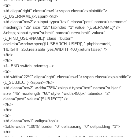
		return;
<tr>
		}
<td align="right" class="row1"><span class="explaintitle">
	}
	if (Underline == 0) {
{L_USERNAME}:</span></td>
		ToAdd = "
[
U
]
";
<td class="row2"> <input type="text" class="post" name="username"
		document.post.under.value = "
U
*
";
maxlength="25" size="25" tabindex="1" value="{USERNAME}" />
		Underline = 1;
&nbsp; <input type="submit" name="usersubmit" value="
	} else {
{L_FIND_USERNAME}" class="button"
		ToAdd = "
[/
U
]
";
		document.post.under.value = "
U
";
onclick="window.open('{U_SEARCH_USER}', '_phpbbsearch',
		Underline = 0;
'HEIGHT=250,resizable=yes,WIDTH=400');return false;" />
	}
</td>
	PostWrite(ToAdd);
</tr>
}
<!-- END switch_privmsg -->
function BBCurl() {
<tr>
	var FoundErrors = '';
<td width="22%" align="right" class="row1"><span class="explaintitle">
	var enterURL   = prompt("
Enter
 your URL
", 
{L_SUBJECT}:</span></td>
"
http
:
//");
<td class="row2" width="78%"><input type="text" name="subject"
var
 enterTITLE 
=
 prompt
(
"Enter the webpage 
size="45" maxlength="60" style="width:450px" tabindex="2"
title"
,
"LINK"
);
if
(!
enterURL
)
{
class="post" value="{SUBJECT}" />
FoundErrors
+=
" You have not entered the URL 
</td>
yet!"
;
</tr>
}
<tr>
if
(!
enterTITLE
)
{
<td class="row1" valign="top">
FoundErrors
+=
" You have not entered the 
title yet!"
;
<table width="100%" border="0" cellspacing="0" cellpadding="1">
}
<tr>
if
(
FoundErrors
)
{