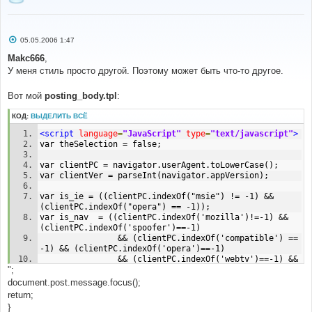
С
05.05.2006 1:47
о
о
Makc666
,
б
У меня стиль просто другой. Поэтому может быть что-то другое.
щ
е
н
Вот мой
posting_body.tpl
:
и
е
КОД:
ВЫДЕЛИТЬ ВСЁ
<script
language
=
"JavaScript"
type
=
"text/javascript"
>
var theSelection = false;
var clientPC = navigator.userAgent.toLowerCase();
var clientVer = parseInt(navigator.appVersion);
var is_ie = ((clientPC.indexOf("msie") != -1) && 
(clientPC.indexOf("opera") == -1));
var is_nav  = ((clientPC.indexOf('mozilla')!=-1) && 
(clientPC.indexOf('spoofer')==-1)
                && (clientPC.indexOf('compatible') == 
-1) && (clientPC.indexOf('opera')==-1)
                && (clientPC.indexOf('webtv')==-1) && 
";
(clientPC.indexOf('hotjava')==-1));
document.post.message.focus();
var is_win   = ((clientPC.indexOf("win")!=-1) || 
return;
(clientPC.indexOf("16bit") != -1));
}
var is_mac    = (clientPC.indexOf("mac")!=-1);