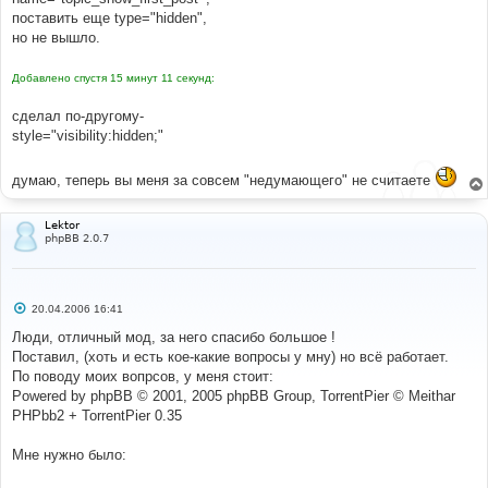
поставить еще type="hidden",
но не вышло.
Добавлено спустя 15 минут 11 секунд:
сделал по-другому-
style="visibility:hidden;"
думаю, теперь вы меня за совсем "недумающего" не считаете
Lektor
phpBB 2.0.7
С
20.04.2006 16:41
о
о
Люди, отличный мод, за него спасибо большое !
б
Поставил, (хоть и есть кое-какие вопросы у мну) но всё работает.
щ
е
По поводу моих вопрсов, у меня стоит:
н
Powered by phpBB © 2001, 2005 phpBB Group, TorrentPier © Meithar
и
е
PHPbb2 + TorrentPier 0.35
Мне нужно было: