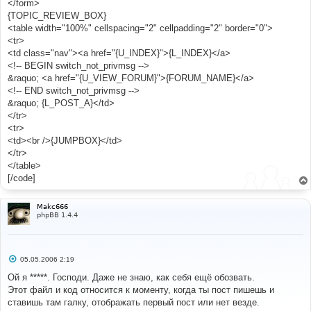
</form>
{TOPIC_REVIEW_BOX}
<table width="100%" cellspacing="2" cellpadding="2" border="0">
<tr>
<td class="nav"><a href="{U_INDEX}">{L_INDEX}</a>
<!-- BEGIN switch_not_privmsg -->
&raquo; <a href="{U_VIEW_FORUM}">{FORUM_NAME}</a>
<!-- END switch_not_privmsg -->
&raquo; {L_POST_A}</td>
</tr>
<tr>
<td><br />{JUMPBOX}</td>
</tr>
</table>
[/code]
Makc666
phpBB 1.4.4
С
05.05.2006 2:19
о
о
Ой я *****. Господи. Даже не знаю, как себя ещё обозвать.
б
Этот файл и код относится к моменту, когда ты пост пишешь и
щ
е
ставишь там галку, отображать первый пост или нет везде.
н