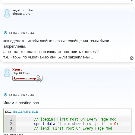
segafrompiter
phpBB 1.0.0
С
14.04.2006 12:44
о
о
как сделать, чтобы любые первые сообщения темы были
б
закреплены,
щ
е
а не только, если юзер изволит поставить галочку?
н
т.е. чтобы по умолчанию они были закреплены...
и
е
Xpert
phpBB Guru
С
14.04.2006 12:46
о
о
Ищем в posting.php
б
щ
КОД:
ВЫДЕЛИТЬ ВСЁ
е
н
// [begin] First Post On Every Page Mod
и
е
$post_data
[
'topic_show_first_post'
]
=
0
;
// [end] First Post On Every Page Mod