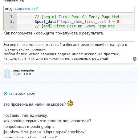
Меняем на
КОД:
ВЫДЕЛИТЬ ВСЁ
// [begin] First Post On Every Page Mod
$post_data
[
'topic_show_first_post'
]
=
0
;
// [end] First Post On Every Page Mod
Как попробуете - сообщите пожалуйста о результате.
Эксперт - это человек, который избегает мелких ошибок на пути к
грандиозному провалу.
Любая более-менее сложная задача имеет несколько простых,
изящных, лёгких для понимания неправильных решений
segafrompiter
phpBB 1.0.0
С
14.04.2006 13:25
о
о
это проверка на наличие мозгов?
б
щ
е
поставил там единичку,
н
и
как вообще скрыть это поле от пользователя?
е
попробывал в posting.php в
$s_show_first_post = '<input type="checkbox"
name="topic_show_first_post"';