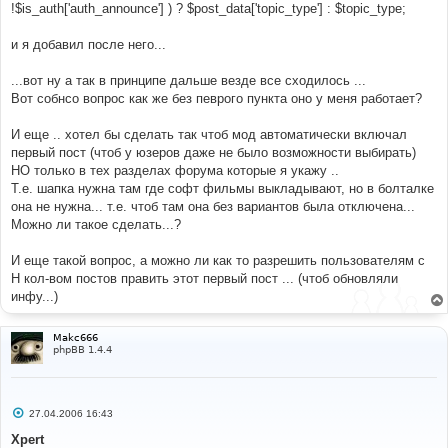
!$is_auth['auth_announce'] ) ? $post_data['topic_type'] : $topic_type;
и я добавил после него...
...вот ну а так в принципе дальше везде все сходилось ...
Вот собнсо вопрос как же без певрого пункта оно у меня работает?
И еще .. хотел бы сделать так чтоб мод автоматически включал
первый пост (чтоб у юзеров даже не было возможности выбирать)
НО только в тех разделах форума которые я укажу ..
Т.е. шапка нужна там где софт фильмы выкладывают, но в болталке
она не нужна... т.е. чтоб там она без вариантов была отключена...
Можно ли такое сделать...?
И еще такой вопрос, а можно ли как то разрешить пользователям с
Н кол-вом постов править этот первый пост ... (чтоб обновляли
инфу...)
Makc666
phpBB 1.4.4
С
27.04.2006 16:43
о
о
Xpert
б