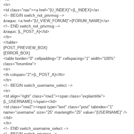
	if ((clientVer >= 4) && is_ie && is_win) {
<tr>
		theSelection = 
function BBCcode() {
<td class="nav"><a href="{U_INDEX}">{L_INDEX}</a>
document.selection.createRange().text;
	if ((clientVer >= 4) && is_ie && is_win) {
		if (theSelection != '') {
		theSelection = 
<!-- BEGIN switch_not_privmsg -->
		document.selection.createRange().text = "
[
I
]
" 
document.selection.createRange().text;
&raquo; <a href="{U_VIEW_FORUM}">{FORUM_NAME}</a>
+ theSelection + "
[/
I
]
";
		if (theSelection != '') {
<!-- END switch_not_privmsg -->
		document.post.message.focus();
		document.selection.createRange().text = "
&raquo; {L_POST_A}</td>
		return;
[code]" + theSelection + "
</tr>
		}
	}
</table>
	if (Italic == 0) {
{POST_PREVIEW_BOX}
		ToAdd = "
[
I
]
";
{ERROR_BOX}
		document.post.italic.value = "
i
*
";
<table border="0" cellpadding="3" cellspacing="1" width="100%"
		Italic = 1;
class="forumline">
	} else {
		ToAdd = "
[/
I
]
";
<tr>
		document.post.italic.value = "
i
";
<th colspan="2">{L_POST_A}</th>
		Italic = 0;
</tr>
	}
<!-- BEGIN switch_username_select -->
	PostWrite(ToAdd);
<tr>
}
<td align="right" class="row1"><span class="explaintitle">
function BBCunder() {
{L_USERNAME}:</span></td>
	if ((clientVer >= 4) && is_ie && is_win) {
<td class="row2"><input type="text" class="post" tabindex="1"
		theSelection = 
name="username" size="25" maxlength="25" value="{USERNAME}" />
document.selection.createRange().text;
</td>
		if (theSelection != '') {
		document.selection.createRange().text = "
[
U
]
" 
</tr>
+ theSelection + "
[/
U
]
";
<!-- END switch_username_select -->
		document.post.message.focus();
<!-- BEGIN switch_privmsg -->