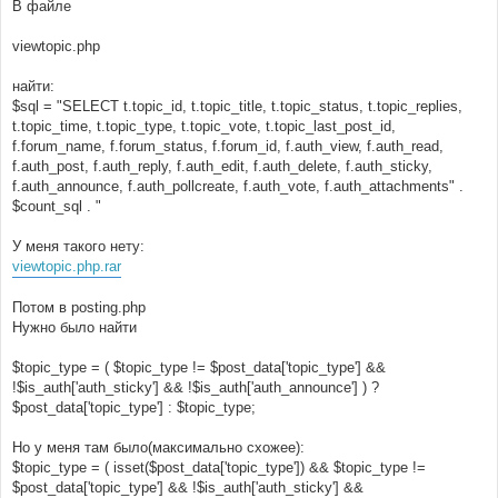
В файле
viewtopic.php
найти:
$sql = "SELECT t.topic_id, t.topic_title, t.topic_status, t.topic_replies,
t.topic_time, t.topic_type, t.topic_vote, t.topic_last_post_id,
f.forum_name, f.forum_status, f.forum_id, f.auth_view, f.auth_read,
f.auth_post, f.auth_reply, f.auth_edit, f.auth_delete, f.auth_sticky,
f.auth_announce, f.auth_pollcreate, f.auth_vote, f.auth_attachments" .
$count_sql . "
У меня такого нету:
viewtopic.php.rar
Потом в posting.php
Нужно было найти
$topic_type = ( $topic_type != $post_data['topic_type'] &&
!$is_auth['auth_sticky'] && !$is_auth['auth_announce'] ) ?
$post_data['topic_type'] : $topic_type;
Но у меня там было(максимально схожее):
$topic_type = ( isset($post_data['topic_type']) && $topic_type !=
$post_data['topic_type'] && !$is_auth['auth_sticky'] &&