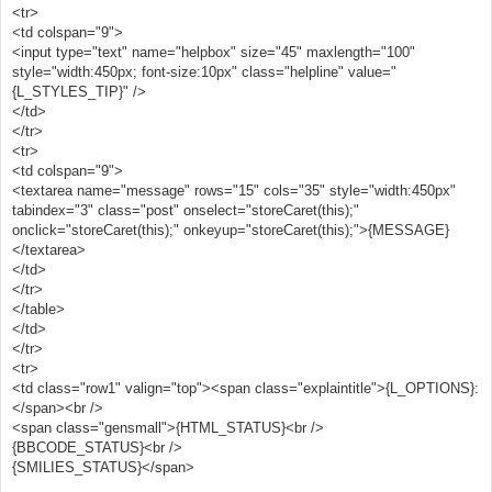
<tr>
<td colspan="9">
<input type="text" name="helpbox" size="45" maxlength="100"
style="width:450px; font-size:10px" class="helpline" value="
{L_STYLES_TIP}" />
</td>
</tr>
<tr>
<td colspan="9">
<textarea name="message" rows="15" cols="35" style="width:450px"
tabindex="3" class="post" onselect="storeCaret(this);"
onclick="storeCaret(this);" onkeyup="storeCaret(this);">{MESSAGE}
</textarea>
</td>
</tr>
</table>
</td>
</tr>
<tr>
<td class="row1" valign="top"><span class="explaintitle">{L_OPTIONS}:
</span><br />
<span class="gensmall">{HTML_STATUS}<br />
{BBCODE_STATUS}<br />
{SMILIES_STATUS}</span>