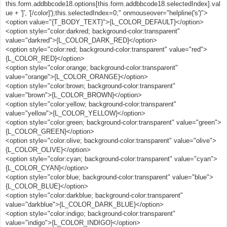
this.form.addbbcode18.options[this.form.addbbcode18.selectedIndex].val
ue + ']', '[/color]');this.selectedIndex=0;" onmouseover="helpline('s')">
<option value="{T_BODY_TEXT}">{L_COLOR_DEFAULT}</option>
<option style="color:darkred; background-color:transparent"
value="darkred">{L_COLOR_DARK_RED}</option>
<option style="color:red; background-color:transparent" value="red">
{L_COLOR_RED}</option>
<option style="color:orange; background-color:transparent"
value="orange">{L_COLOR_ORANGE}</option>
<option style="color:brown; background-color:transparent"
value="brown">{L_COLOR_BROWN}</option>
<option style="color:yellow; background-color:transparent"
value="yellow">{L_COLOR_YELLOW}</option>
<option style="color:green; background-color:transparent" value="green">
{L_COLOR_GREEN}</option>
<option style="color:olive; background-color:transparent" value="olive">
{L_COLOR_OLIVE}</option>
<option style="color:cyan; background-color:transparent" value="cyan">
{L_COLOR_CYAN}</option>
<option style="color:blue; background-color:transparent" value="blue">
{L_COLOR_BLUE}</option>
<option style="color:darkblue; background-color:transparent"
value="darkblue">{L_COLOR_DARK_BLUE}</option>
<option style="color:indigo; background-color:transparent"
value="indigo">{L_COLOR_INDIGO}</option>