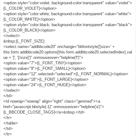
<option style="color:violet; background-color:transparent" value="violet">
{L_COLOR_VIOLET}</option>
<option style="color:white; background-color:transparent" value="white">
{L_COLOR_WHITE}</option>
<option style="color:black; background-color:transparent" value="black">
{L_COLOR_BLACK}</option>
</select>
&nbsp;{L_FONT_SIZE}:
<select name="addbbcode20" onchange="bbfontstyle('[size=' +
this.form.addbbcode20.options[this.form.addbbcode20.selectedIndex].val
ue + ']', '[/size]')" onmouseover="helpline('f')">
<option value="7">{L_FONT_TINY}</option>
<option value="9">{L_FONT_SMALL}</option>
<option value="12" selected="selected">{L_FONT_NORMAL}</option>
<option value="18">{L_FONT_LARGE}</option>
<option value="24">{L_FONT_HUGE}</option>
</select>
</td>
<td nowrap="nowrap" align="right" class="genmed"><a
href="javascript:bbstyle(-1)" onmouseover="helpline('a')">
{L_BBCODE_CLOSE_TAGS}</a>&nbsp;</td>
</tr>
</table>
</td>
</tr>