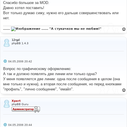
Спасибо большое за MOD.
щ
е
Давно хотел поставить!
н
Вот только думаю сижу, нужно его дальше совершенствовать или
и
е
нет.
......
...... "А стукачков мы не любим!"
12rgd
phpBB 1.4.3
С
04.05.2006 20:42
о
о
Вопрос по графическому оформлению:
б
А так и должно появлять две линии или только одна?
щ
е
У меня появляется две линии: одна после сообщения в целом (она
н
мне только и нужна), а вторая после сообщения, но перед кнопками
и
е
"профиль", "лично сообщение", "емайл".
Xpert
phpBB Guru
С
04.05.2006 20:44