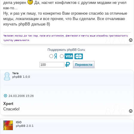
дела уверен
Да, насчет конфликтов с другими модами не учел
н
и
как-то...
е
Ну, и раз уж пишу, то конкретно Вам огромное спасибо за отличные
моды, локализации и все прочее, что Вы сделали. Все отчаливаю
изучать phpBB дальше 8)
Человек молод до тех пор, пока его оптимизм, фантазии и мечты еще способны противостоять
чувству реальности.
Поддержать phpBB Guru
Yara
phpBB 1.0.0
С
24.03.2006 15:26
о
о
Xpert
б
Спасибо!
щ
е
н
и
IGO
е
phpBB 2.0.1