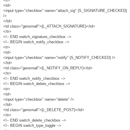
<tr>
<td>
<input type="checkbox" name="attach_sig" {S_SIGNATURE_CHECKED}
/>
</td>
<td class="gensmall">{L_ATTACH_SIGNATURE}</td>
</tr>
<!-- END switch_signature_checkbox -->
<!-- BEGIN switch_notify_checkbox -->
<tr>
<td>
<input type="checkbox" name="notify" {S_NOTIFY_CHECKED} />
</td>
<td class="gensmall">{L_NOTIFY_ON_REPLY}</td>
</tr>
<!-- END switch_notify_checkbox -->
<!-- BEGIN switch_delete_checkbox -->
<tr>
<td>
<input type="checkbox" name="delete" />
</td>
<td class="gensmall">{L_DELETE_POST}</td>
</tr>
<!-- END switch_delete_checkbox -->
<!-- BEGIN switch_type_toggle -->