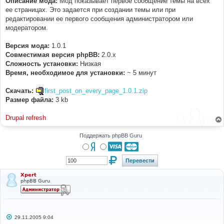
Описание мода:
Мод показывает первое сообщение темы на всех
н
ее страницах. Это задается при создании темы или при
и
е
редактировании ее первого сообщения администратором или
модератором.
Версия мода:
1.0.1
Совместимая версия phpBB:
2.0.x
Cложность установки:
Низкая
Время, необходимое для установки:
~ 5 минут
Скачать:
first_post_on_every_page_1.0.1.zip
Размер файла:
3 kb
Drupal refresh
Поддержать phpBB Guru
Xpert
phpBB Guru
С
29.11.2005 9:04
о