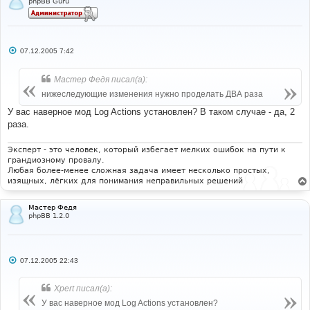
phpBB Guru
С
07.12.2005 7:42
о
о
б
Мастер Федя писал(а):
щ
е
нижеследующие изменения нужно проделать ДВА раза
н
и
У вас наверное мод Log Actions установлен? В таком случае - да, 2
е
раза.
Эксперт - это человек, который избегает мелких ошибок на пути к
грандиозному провалу.
Любая более-менее сложная задача имеет несколько простых,
изящных, лёгких для понимания неправильных решений
Мастер Федя
phpBB 1.2.0
С
07.12.2005 22:43
о
о
б
Xpert писал(а):
щ
е
У вас наверное мод Log Actions установлен?
н