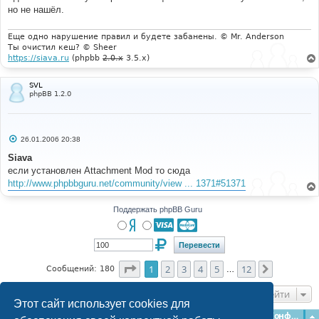
но не нашёл.
Еще одно нарушение правил и будете забанены. © Mr. Anderson
Ты очистил кеш? © Sheer
https://siava.ru
(phpbb
2.0.x
3.5.x)
SVL
phpBB 1.2.0
С
26.01.2006 20:38
о
о
Siava
б
если установлен Attachment Mod то сюда
щ
е
http://www.phpbbguru.net/community/view ... 1371#51371
н
и
е
Поддержать phpBB Guru
Страница
1
из
12
1
2
3
4
5
12
След.
Сообщений: 180
…
Перейти
Этот сайт использует cookies для
Главная
Форумы
Наша команда
О команде
Конфиденциальность