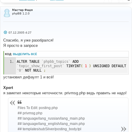
Мастер Федя
phpBB 1.2.0
С
07.12.2005 4:27
о
о
Спасибо, я уже разобрался!
б
Я просто в запросе
щ
е
н
КОД:
ВЫДЕЛИТЬ ВСЁ
и
е
ALTER TABLE 
`phpbb_topics`
 ADD 
`topic_show_first_post`
 TINYINT
(
1
)
 UNSIGNED DEFAULT 
'0'
 NOT NULL 
;
установил дефаулт 1 и всё!
Xpert
я заметил некоторые неточности. privmsg.php ведь править не надо!
Files To Edit: posting.php
## privmsg.php
## language/lang_russian/lang_main.php
## language/lang_english/lang_main.php
## templates/subSilver/posting_body.tpl