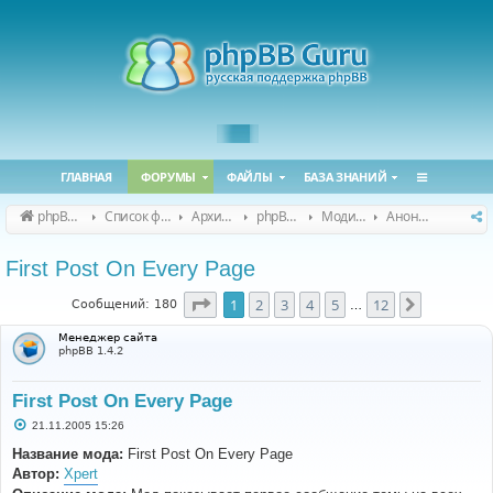
ГЛАВНАЯ
ФОРУМЫ
ФАЙЛЫ
БАЗА ЗНАНИЙ
phpBB Guru
Список форумов
Архивные форумы
phpBB 2.0.x (архив)
Модификация phpBB 2.0.x
Анонсы и поддержка модов для phpBB 2.0.x
First Post On Every Page
Страница
1
из
12
1
2
3
4
5
12
След.
Сообщений: 180
…
Менеджер сайта
phpBB 1.4.2
First Post On Every Page
С
21.11.2005 15:26
о
о
Название мода:
First Post On Every Page
б
Автор:
Xpert
щ
е