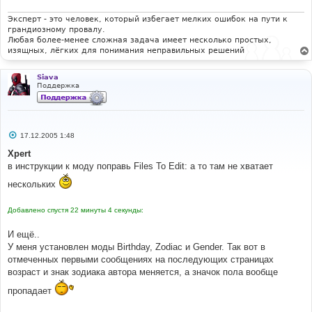
Эксперт - это человек, который избегает мелких ошибок на пути к
грандиозному провалу.
Любая более-менее сложная задача имеет несколько простых,
изящных, лёгких для понимания неправильных решений
Siava
Поддержка
С
17.12.2005 1:48
о
о
Xpert
б
в инструкции к моду поправь Files To Edit: а то там не хватает
щ
е
нескольких
н
и
е
Добавлено спустя 22 минуты 4 секунды:
И ещё..
У меня установлен моды Birthday, Zodiac и Gender. Так вот в
отмеченных первыми сообщениях на последующих страницах
возраст и знак зодиака автора меняется, а значок пола вообще
пропадает