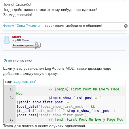
и
Точно! Спасибо!
е
Тогда действиельно может кому-нибудь пригодиться!
За мод спасибо!
Форум "Zona Тусовки"
- территория свободного общения!
Xpert
phpBB Guru
С
09.12.2005 15:55
о
о
Если у вас установлен Log Actions MOD, также дважды надо
б
добавлять следующую строку:
щ
е
н
КОД:
ВЫДЕЛИТЬ ВСЁ
и
е
// [begin] First Post On Every Page 
Mod
$topic_show_first_post
=
(
(
$topic_show_first_post
!=
$post_data
[
'topic_show_first_post'
])
&&
$is_auth
[
'auth_mod'
]
)
?
$topic_show_first_post
:
$post_data
[
'topic_show_first_post'
];
// [end] First Post On Every Page Mod
Точка для поиска в обоих случаях одинаковая.