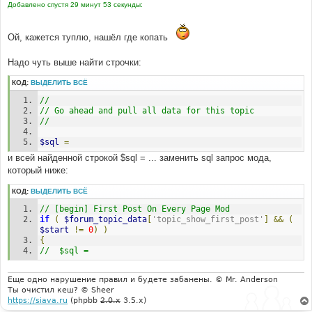
Добавлено спустя 29 минут 53 секунды:
Ой, кажется туплю, нашёл где копать
Надо чуть выше найти строчки:
КОД:
ВЫДЕЛИТЬ ВСЁ
//
// Go ahead and pull all data for this topic
//
$sql
=
и всей найденной строкой $sql = ... заменить sql запрос мода,
который ниже:
КОД:
ВЫДЕЛИТЬ ВСЁ
// [begin] First Post On Every Page Mod
if
(
$forum_topic_data
[
'topic_show_first_post'
]
&&
(
$start
!=
0
)
)
{
//	$sql =
Еще одно нарушение правил и будете забанены. © Mr. Anderson
Ты очистил кеш? © Sheer
https://siava.ru
(phpbb
2.0.x
3.5.x)