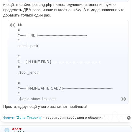
и ещё: в файле posting.php нижеследующие изменения нужно
проделать ДВА раза! иначе выдаёт ошибку. А в моде написано что
добавить только один раз.
#
#-----[ FIND ]------------------------------------------
#
submit_post(
#
#-----[ IN-LINE FIND ]------------------------------------------
#
, $poll_length
#
#-----[ IN-LINE AFTER, ADD ]------------------------------------------
#
, $topic_show_first_post
Просто, вдруг ещё у кого возникнет проблема!
Форум "Zona Тусовки"
- территория свободного общения!
Xpert