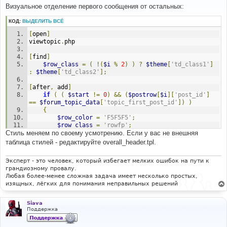
о
Визуальное отделение первого сообщения от остальных:
б
щ
КОД:
ВЫДЕЛИТЬ ВСЁ
е
н
[
open
]
и
е
viewtopic
.
php
[
find
]
$row_class
=
(
!(
$i
%
2
)
)
?
$theme
[
'td_class1'
]
:
$theme
[
'td_class2'
];
[
after
,
 add
]
if
(
(
$start
!=
0
)
&&
(
$postrow
[
$i
][
'post_id'
]
==
$forum_topic_data
[
'topic_first_post_id'
])
)
{
$row_color
=
'F5F5F5'
;
$row_class
=
'rowfp'
;
Стиль меняем по своему усмотрению. Если у вас не внешняя
}
таблица стилей - редактируйте overall_header.tpl.
[
open
]
subSilver
.
css
Эксперт - это человек, который избегает мелких ошибок на пути к
грандиозному провалу.
[
find
]
Любая более-менее сложная задача имеет несколько простых,
/* General font families for common tags */
изящных, лёгких для понимания неправильных решений
[
before
,
 add
]
td
.
rowfp 
{
Siava
		background
-
color
:
#EFEFEF;
Поддержка
		padding
:
4px
;
		border
-
bottom
:
 solid 
#D1D7DC 8px; }