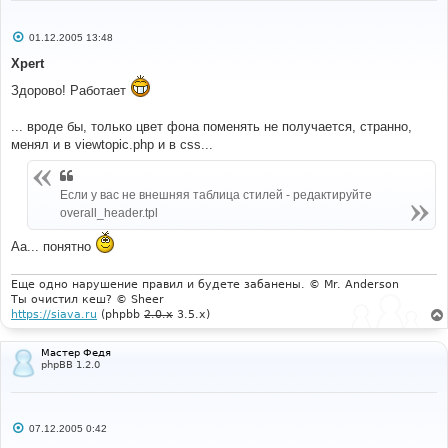
С
01.12.2005 13:48
о
о
Xpert
б
щ
Здорово! Работает
е
н
и
... вроде бы, только цвет фона поменять не получается, странно,
е
менял и в viewtopic.php и в css...
Если у вас не внешняя таблица стилей - редактируйте
overall_header.tpl
Аа... понятно
Еще одно нарушение правил и будете забанены. © Mr. Anderson
Ты очистил кеш? © Sheer
https://siava.ru
(phpbb
2.0.x
3.5.x)
Мастер Федя
phpBB 1.2.0
С
07.12.2005 0:42
о