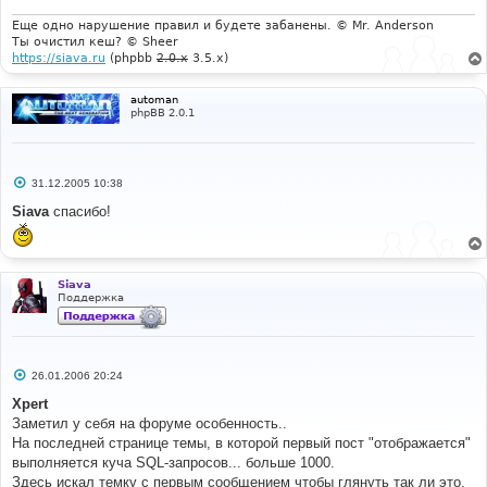
Еще одно нарушение правил и будете забанены. © Mr. Anderson
Ты очистил кеш? © Sheer
https://siava.ru
(phpbb
2.0.x
3.5.x)
automan
phpBB 2.0.1
С
31.12.2005 10:38
о
о
Siava
спасибо!
б
щ
е
н
и
Siava
е
Поддержка
С
26.01.2006 20:24
о
о
Xpert
б
Заметил у себя на форуме особенность..
щ
е
На последней странице темы, в которой первый пост "отображается"
н
выполняется куча SQL-запросов... больше 1000.
и
е
Здесь искал темку с первым сообщением чтобы глянуть так ли это,