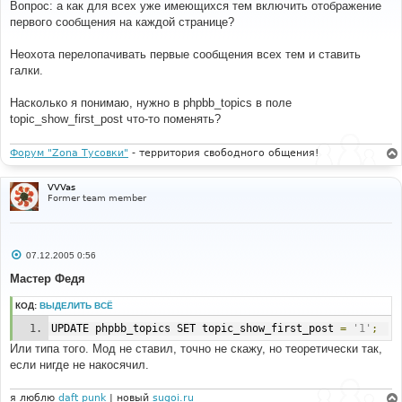
о
Вопрос: а как для всех уже имеющихся тем включить отображение
б
первого сообщения на каждой странице?
щ
е
н
Неохота перелопачивать первые сообщения всех тем и ставить
и
е
галки.
Насколько я понимаю, нужно в phpbb_topics в поле
topic_show_first_post что-то поменять?
Форум "Zona Тусовки"
- территория свободного общения!
VVVas
Former team member
С
07.12.2005 0:56
о
о
Мастер Федя
б
щ
КОД:
ВЫДЕЛИТЬ ВСЁ
е
н
UPDATE phpbb_topics SET topic_show_first_post 
=
'1'
;
и
е
Или типа того. Мод не ставил, точно не скажу, но теоретически так,
если нигде не накосячил.
я люблю
daft punk
| новый
sugoi.ru