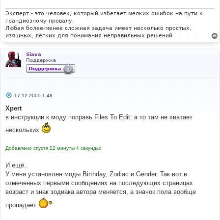
Эксперт - это человек, который избегает мелких ошибок на пути к
грандиозному провалу.
Любая более-менее сложная задача имеет несколько простых,
изящных, лёгких для понимания неправильных решений
Siava
Поддержка
С
17.12.2005 1:48
о
о
Xpert
б
в инструкции к моду поправь Files To Edit: а то там не хватает
щ
е
нескольких
н
и
е
Добавлено спустя 22 минуты 4 секунды:
И ещё..
У меня установлен моды Birthday, Zodiac и Gender. Так вот в
отмеченных первыми сообщениях на последующих страницах
возраст и знак зодиака автора меняется, а значок пола вообще
пропадает