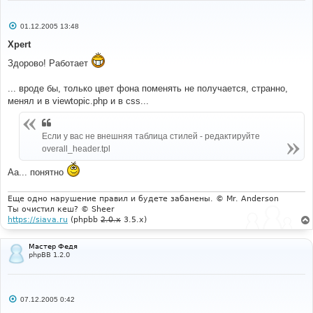
С
01.12.2005 13:48
о
о
Xpert
б
щ
Здорово! Работает
е
н
и
... вроде бы, только цвет фона поменять не получается, странно,
е
менял и в viewtopic.php и в css...
Если у вас не внешняя таблица стилей - редактируйте
overall_header.tpl
Аа... понятно
Еще одно нарушение правил и будете забанены. © Mr. Anderson
Ты очистил кеш? © Sheer
https://siava.ru
(phpbb
2.0.x
3.5.x)
Мастер Федя
phpBB 1.2.0
С
07.12.2005 0:42
о