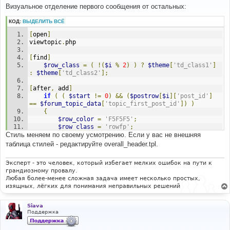
о
Визуальное отделение первого сообщения от остальных:
б
щ
КОД:
ВЫДЕЛИТЬ ВСЁ
е
н
[
open
]
и
е
viewtopic
.
php
[
find
]
$row_class
=
(
!(
$i
%
2
)
)
?
$theme
[
'td_class1'
]
:
$theme
[
'td_class2'
];
[
after
,
 add
]
if
(
(
$start
!=
0
)
&&
(
$postrow
[
$i
][
'post_id'
]
==
$forum_topic_data
[
'topic_first_post_id'
])
)
{
$row_color
=
'F5F5F5'
;
$row_class
=
'rowfp'
;
Стиль меняем по своему усмотрению. Если у вас не внешняя
}
таблица стилей - редактируйте overall_header.tpl.
[
open
]
subSilver
.
css
Эксперт - это человек, который избегает мелких ошибок на пути к
грандиозному провалу.
[
find
]
Любая более-менее сложная задача имеет несколько простых,
/* General font families for common tags */
изящных, лёгких для понимания неправильных решений
[
before
,
 add
]
td
.
rowfp 
{
Siava
		background
-
color
:
#EFEFEF;
Поддержка
		padding
:
4px
;
		border
-
bottom
:
 solid 
#D1D7DC 8px; }