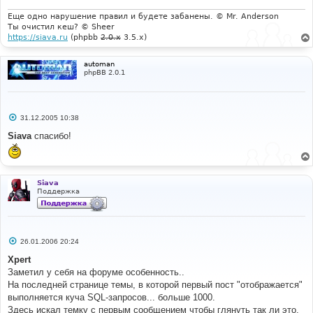
Еще одно нарушение правил и будете забанены. © Mr. Anderson
Ты очистил кеш? © Sheer
https://siava.ru
(phpbb
2.0.x
3.5.x)
automan
phpBB 2.0.1
С
31.12.2005 10:38
о
о
Siava
спасибо!
б
щ
е
н
и
Siava
е
Поддержка
С
26.01.2006 20:24
о
о
Xpert
б
Заметил у себя на форуме особенность..
щ
е
На последней странице темы, в которой первый пост "отображается"
н
выполняется куча SQL-запросов... больше 1000.
и
е
Здесь искал темку с первым сообщением чтобы глянуть так ли это,