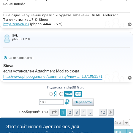
но не нашёл.
Еще одно нарушение правил и будете забанены. © Mr. Anderson
Ты очистил кеш? © Sheer
https://siava.ru
(phpbb
2.0.x
3.5.x)
SVL
phpBB 1.2.0
С
26.01.2006 20:38
о
о
Siava
б
если установлен Attachment Mod то сюда
щ
е
http://www.phpbbguru.net/community/view ... 1371#51371
н
и
е
Поддержать phpBB Guru
Страница
1
из
12
1
2
3
4
5
12
След.
Сообщений: 180
…
Перейти
Этот сайт использует cookies для
Главная
Форумы
Наша команда
О команде
Конфиденциальность