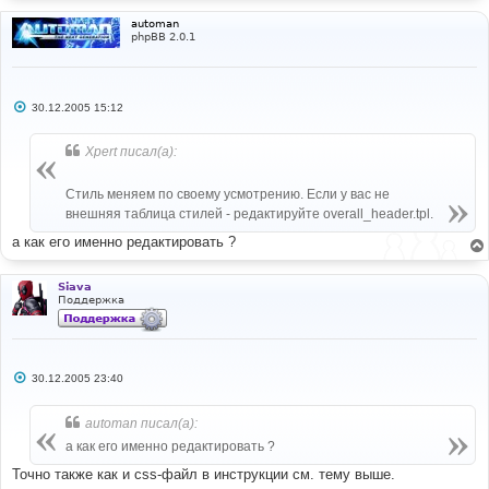
automan
phpBB 2.0.1
С
30.12.2005 15:12
о
о
б
Xpert писал(а):
щ
е
н
Стиль меняем по своему усмотрению. Если у вас не
и
е
внешняя таблица стилей - редактируйте overall_header.tpl.
а как его именно редактировать ?
Siava
Поддержка
С
30.12.2005 23:40
о
о
б
automan писал(а):
щ
е
а как его именно редактировать ?
н
и
Точно также как и css-файл в инструкции см. тему выше.
е