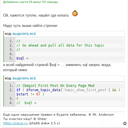
Добавлено спустя 29 минут 53 секунды:
Ой, кажется туплю, нашёл где копать
Надо чуть выше найти строчки:
КОД:
ВЫДЕЛИТЬ ВСЁ
//
// Go ahead and pull all data for this topic
//
$sql
=
и всей найденной строкой $sql = ... заменить sql запрос мода,
который ниже:
КОД:
ВЫДЕЛИТЬ ВСЁ
// [begin] First Post On Every Page Mod
if
(
$forum_topic_data
[
'topic_show_first_post'
]
&&
(
$start
!=
0
)
)
{
//	$sql =
Еще одно нарушение правил и будете забанены. © Mr. Anderson
Ты очистил кеш? © Sheer
https://siava.ru
(phpbb
2.0.x
3.5.x)