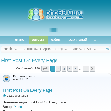
ГЛАВНАЯ
ФОРУМЫ
ФАЙЛЫ
БАЗА ЗНАНИЙ
phpBB Guru
Список форумов
Архивные форумы
phpBB 2.0.x (архив)
Модификация phpBB 2.0.x
Анонсы и поддержка модов для phpBB 2.0.x
First Post On Every Page
Страница
1
из
12
1
2
3
4
5
12
След.
Сообщений: 180
…
Менеджер сайта
phpBB 1.4.2
First Post On Every Page
С
21.11.2005 15:26
о
о
Название мода:
First Post On Every Page
б
Автор:
Xpert
щ
е