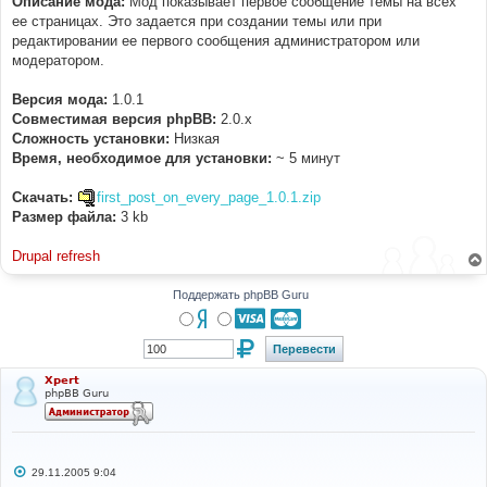
Описание мода:
Мод показывает первое сообщение темы на всех
н
ее страницах. Это задается при создании темы или при
и
е
редактировании ее первого сообщения администратором или
модератором.
Версия мода:
1.0.1
Совместимая версия phpBB:
2.0.x
Cложность установки:
Низкая
Время, необходимое для установки:
~ 5 минут
Скачать:
first_post_on_every_page_1.0.1.zip
Размер файла:
3 kb
Drupal refresh
Поддержать phpBB Guru
Xpert
phpBB Guru
С
29.11.2005 9:04
о