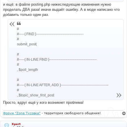
и ещё: в файле posting.php нижеследующие изменения нужно
проделать ДВА раза! иначе выдаёт ошибку. А в моде написано что
добавить только один раз.
#
#-----[ FIND ]------------------------------------------
#
submit_post(
#
#-----[ IN-LINE FIND ]------------------------------------------
#
, $poll_length
#
#-----[ IN-LINE AFTER, ADD ]------------------------------------------
#
, $topic_show_first_post
Просто, вдруг ещё у кого возникнет проблема!
Форум "Zona Тусовки"
- территория свободного общения!
Xpert