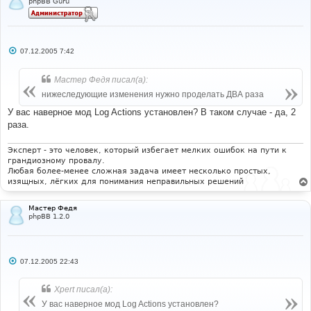
phpBB Guru
С
07.12.2005 7:42
о
о
б
Мастер Федя писал(а):
щ
е
нижеследующие изменения нужно проделать ДВА раза
н
и
У вас наверное мод Log Actions установлен? В таком случае - да, 2
е
раза.
Эксперт - это человек, который избегает мелких ошибок на пути к
грандиозному провалу.
Любая более-менее сложная задача имеет несколько простых,
изящных, лёгких для понимания неправильных решений
Мастер Федя
phpBB 1.2.0
С
07.12.2005 22:43
о
о
б
Xpert писал(а):
щ
е
У вас наверное мод Log Actions установлен?
н