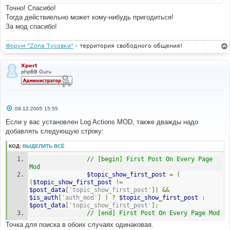
и
Точно! Спасибо!
е
Тогда действиельно может кому-нибудь пригодиться!
За мод спасибо!
Форум "Zona Тусовки"
- территория свободного общения!
Xpert
phpBB Guru
С
09.12.2005 15:55
о
о
Если у вас установлен Log Actions MOD, также дважды надо
б
добавлять следующую строку:
щ
е
н
КОД:
ВЫДЕЛИТЬ ВСЁ
и
е
// [begin] First Post On Every Page 
Mod
$topic_show_first_post
=
(
(
$topic_show_first_post
!=
$post_data
[
'topic_show_first_post'
])
&&
$is_auth
[
'auth_mod'
]
)
?
$topic_show_first_post
:
$post_data
[
'topic_show_first_post'
];
// [end] First Post On Every Page Mod
Точка для поиска в обоих случаях одинаковая.