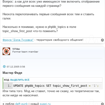
о
Вопрос: а как для всех уже имеющихся тем включить отображение
б
первого сообщения на каждой странице?
щ
е
н
Неохота перелопачивать первые сообщения всех тем и ставить
и
е
галки.
Насколько я понимаю, нужно в phpbb_topics в поле
topic_show_first_post что-то поменять?
Форум "Zona Тусовки"
- территория свободного общения!
VVVas
Former team member
С
07.12.2005 0:56
о
о
Мастер Федя
б
щ
КОД:
ВЫДЕЛИТЬ ВСЁ
е
н
UPDATE phpbb_topics SET topic_show_first_post 
=
'1'
;
и
е
Или типа того. Мод не ставил, точно не скажу, но теоретически так,
если нигде не накосячил.
я люблю
daft punk
| новый
sugoi.ru