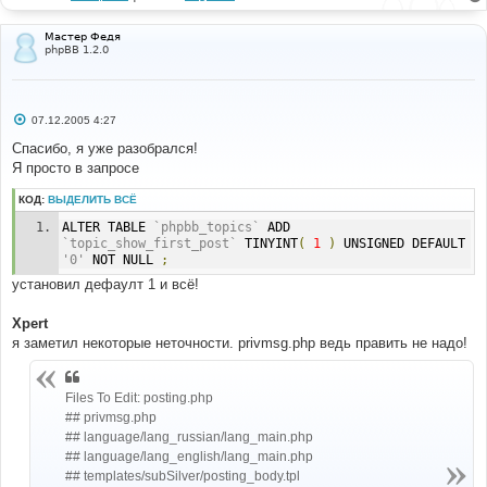
Мастер Федя
phpBB 1.2.0
С
07.12.2005 4:27
о
о
Спасибо, я уже разобрался!
б
Я просто в запросе
щ
е
н
КОД:
ВЫДЕЛИТЬ ВСЁ
и
е
ALTER TABLE 
`phpbb_topics`
 ADD 
`topic_show_first_post`
 TINYINT
(
1
)
 UNSIGNED DEFAULT 
'0'
 NOT NULL 
;
установил дефаулт 1 и всё!
Xpert
я заметил некоторые неточности. privmsg.php ведь править не надо!
Files To Edit: posting.php
## privmsg.php
## language/lang_russian/lang_main.php
## language/lang_english/lang_main.php
## templates/subSilver/posting_body.tpl