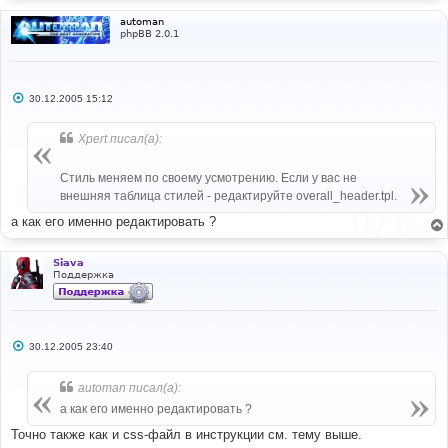
automan
phpBB 2.0.1
С
30.12.2005 15:12
о
о
б
Xpert писал(а):
щ
е
н
Стиль меняем по своему усмотрению. Если у вас не
и
е
внешняя таблица стилей - редактируйте overall_header.tpl.
а как его именно редактировать ?
Siava
Поддержка
С
30.12.2005 23:40
о
о
б
automan писал(а):
щ
е
а как его именно редактировать ?
н
и
Точно также как и css-файл в инструкции см. тему выше.
е