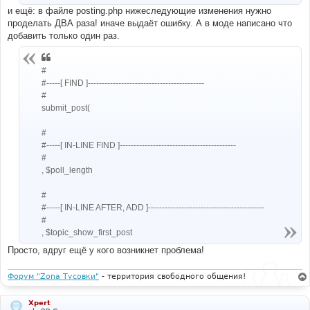
и ещё: в файле posting.php нижеследующие изменения нужно
проделать ДВА раза! иначе выдаёт ошибку. А в моде написано что
добавить только один раз.
#
#-----[ FIND ]------------------------------------------
#
submit_post(
#
#-----[ IN-LINE FIND ]------------------------------------------
#
, $poll_length
#
#-----[ IN-LINE AFTER, ADD ]------------------------------------------
#
, $topic_show_first_post
Просто, вдруг ещё у кого возникнет проблема!
Форум "Zona Тусовки"
- территория свободного общения!
Xpert