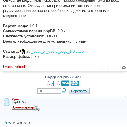
Описание мода:
Мод показывает первое сообщение темы на всех
н
ее страницах. Это задается при создании темы или при
и
е
редактировании ее первого сообщения администратором или
модератором.
Версия мода:
1.0.1
Совместимая версия phpBB:
2.0.x
Cложность установки:
Низкая
Время, необходимое для установки:
~ 5 минут
Скачать:
first_post_on_every_page_1.0.1.zip
Размер файла:
3 kb
Drupal refresh
Поддержать phpBB Guru
Xpert
phpBB Guru
С
29.11.2005 9:04
о