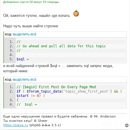
Добавлено спустя 29 минут 53 секунды:
Ой, кажется туплю, нашёл где копать
Надо чуть выше найти строчки:
КОД:
ВЫДЕЛИТЬ ВСЁ
//
// Go ahead and pull all data for this topic
//
$sql
=
и всей найденной строкой $sql = ... заменить sql запрос мода,
который ниже:
КОД:
ВЫДЕЛИТЬ ВСЁ
// [begin] First Post On Every Page Mod
if
(
$forum_topic_data
[
'topic_show_first_post'
]
&&
(
$start
!=
0
)
)
{
//	$sql =
Еще одно нарушение правил и будете забанены. © Mr. Anderson
Ты очистил кеш? © Sheer
https://siava.ru
(phpbb
2.0.x
3.5.x)