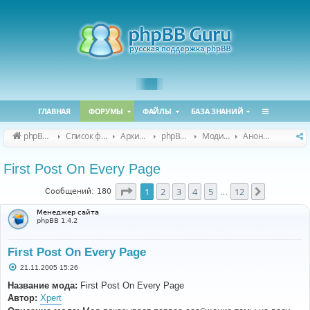
ГЛАВНАЯ
ФОРУМЫ
ФАЙЛЫ
БАЗА ЗНАНИЙ
phpBB Guru
Список форумов
Архивные форумы
phpBB 2.0.x (архив)
Модификация phpBB 2.0.x
Анонсы и поддержка модов для phpBB 2.0.x
First Post On Every Page
Страница
1
из
12
1
2
3
4
5
12
След.
Сообщений: 180
…
Менеджер сайта
phpBB 1.4.2
First Post On Every Page
С
21.11.2005 15:26
о
о
Название мода:
First Post On Every Page
б
Автор:
Xpert
щ
е