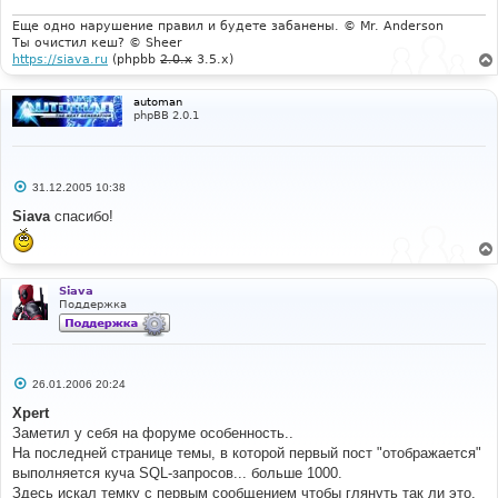
Еще одно нарушение правил и будете забанены. © Mr. Anderson
Ты очистил кеш? © Sheer
https://siava.ru
(phpbb
2.0.x
3.5.x)
automan
phpBB 2.0.1
С
31.12.2005 10:38
о
о
Siava
спасибо!
б
щ
е
н
и
Siava
е
Поддержка
С
26.01.2006 20:24
о
о
Xpert
б
Заметил у себя на форуме особенность..
щ
е
На последней странице темы, в которой первый пост "отображается"
н
выполняется куча SQL-запросов... больше 1000.
и
е
Здесь искал темку с первым сообщением чтобы глянуть так ли это,