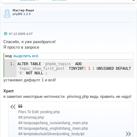
Мастер Федя
phpBB 1.2.0
С
07.12.2005 4:27
о
о
Спасибо, я уже разобрался!
б
Я просто в запросе
щ
е
н
КОД:
ВЫДЕЛИТЬ ВСЁ
и
е
ALTER TABLE 
`phpbb_topics`
 ADD 
`topic_show_first_post`
 TINYINT
(
1
)
 UNSIGNED DEFAULT 
'0'
 NOT NULL 
;
установил дефаулт 1 и всё!
Xpert
я заметил некоторые неточности. privmsg.php ведь править не надо!
Files To Edit: posting.php
## privmsg.php
## language/lang_russian/lang_main.php
## language/lang_english/lang_main.php
## templates/subSilver/posting_body.tpl