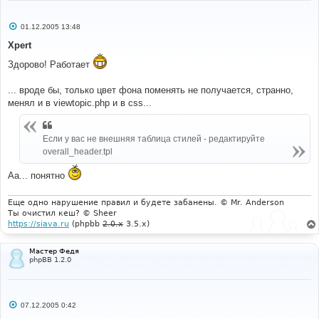
С
01.12.2005 13:48
о
о
Xpert
б
щ
Здорово! Работает
е
н
и
... вроде бы, только цвет фона поменять не получается, странно,
е
менял и в viewtopic.php и в css...
Если у вас не внешняя таблица стилей - редактируйте
overall_header.tpl
Аа... понятно
Еще одно нарушение правил и будете забанены. © Mr. Anderson
Ты очистил кеш? © Sheer
https://siava.ru
(phpbb
2.0.x
3.5.x)
Мастер Федя
phpBB 1.2.0
С
07.12.2005 0:42
о