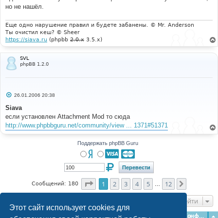
но не нашёл.
Еще одно нарушение правил и будете забанены. © Mr. Anderson
Ты очистил кеш? © Sheer
https://siava.ru
(phpbb
2.0.x
3.5.x)
SVL
phpBB 1.2.0
С
26.01.2006 20:38
о
о
Siava
б
если установлен Attachment Mod то сюда
щ
е
http://www.phpbbguru.net/community/view ... 1371#51371
н
и
е
Поддержать phpBB Guru
Страница
1
из
12
1
2
3
4
5
12
След.
Сообщений: 180
…
Перейти
Этот сайт использует cookies для
Главная
Форумы
Наша команда
О команде
Конфиденциальность