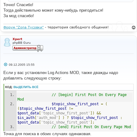
и
Точно! Спасибо!
е
Тогда действиельно может кому-нибудь пригодиться!
За мод спасибо!
Форум "Zona Тусовки"
- территория свободного общения!
Xpert
phpBB Guru
С
09.12.2005 15:55
о
о
Если у вас установлен Log Actions MOD, также дважды надо
б
добавлять следующую строку:
щ
е
н
КОД:
ВЫДЕЛИТЬ ВСЁ
и
е
// [begin] First Post On Every Page 
Mod
$topic_show_first_post
=
(
(
$topic_show_first_post
!=
$post_data
[
'topic_show_first_post'
])
&&
$is_auth
[
'auth_mod'
]
)
?
$topic_show_first_post
:
$post_data
[
'topic_show_first_post'
];
// [end] First Post On Every Page Mod
Точка для поиска в обоих случаях одинаковая.