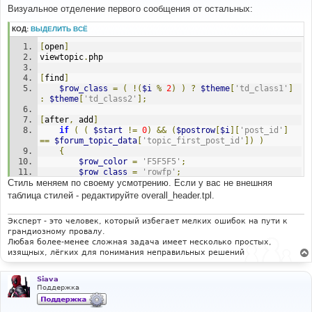
о
Визуальное отделение первого сообщения от остальных:
б
щ
КОД:
ВЫДЕЛИТЬ ВСЁ
е
н
[
open
]
и
е
viewtopic
.
php
[
find
]
$row_class
=
(
!(
$i
%
2
)
)
?
$theme
[
'td_class1'
]
:
$theme
[
'td_class2'
];
[
after
,
 add
]
if
(
(
$start
!=
0
)
&&
(
$postrow
[
$i
][
'post_id'
]
==
$forum_topic_data
[
'topic_first_post_id'
])
)
{
$row_color
=
'F5F5F5'
;
$row_class
=
'rowfp'
;
Стиль меняем по своему усмотрению. Если у вас не внешняя
}
таблица стилей - редактируйте overall_header.tpl.
[
open
]
subSilver
.
css
Эксперт - это человек, который избегает мелких ошибок на пути к
грандиозному провалу.
[
find
]
Любая более-менее сложная задача имеет несколько простых,
/* General font families for common tags */
изящных, лёгких для понимания неправильных решений
[
before
,
 add
]
td
.
rowfp 
{
Siava
		background
-
color
:
#EFEFEF;
Поддержка
		padding
:
4px
;
		border
-
bottom
:
 solid 
#D1D7DC 8px; }