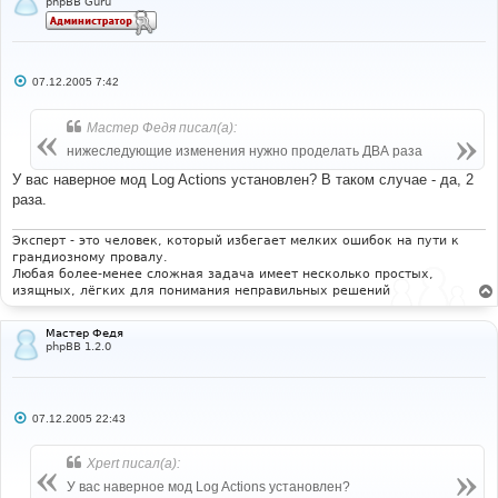
phpBB Guru
С
07.12.2005 7:42
о
о
б
Мастер Федя писал(а):
щ
е
нижеследующие изменения нужно проделать ДВА раза
н
и
У вас наверное мод Log Actions установлен? В таком случае - да, 2
е
раза.
Эксперт - это человек, который избегает мелких ошибок на пути к
грандиозному провалу.
Любая более-менее сложная задача имеет несколько простых,
изящных, лёгких для понимания неправильных решений
Мастер Федя
phpBB 1.2.0
С
07.12.2005 22:43
о
о
б
Xpert писал(а):
щ
е
У вас наверное мод Log Actions установлен?
н