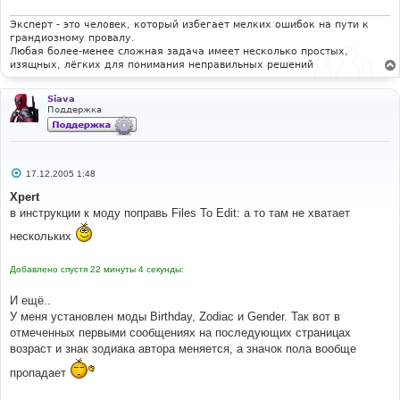
Эксперт - это человек, который избегает мелких ошибок на пути к
грандиозному провалу.
Любая более-менее сложная задача имеет несколько простых,
изящных, лёгких для понимания неправильных решений
Siava
Поддержка
С
17.12.2005 1:48
о
о
Xpert
б
в инструкции к моду поправь Files To Edit: а то там не хватает
щ
е
нескольких
н
и
е
Добавлено спустя 22 минуты 4 секунды:
И ещё..
У меня установлен моды Birthday, Zodiac и Gender. Так вот в
отмеченных первыми сообщениях на последующих страницах
возраст и знак зодиака автора меняется, а значок пола вообще
пропадает