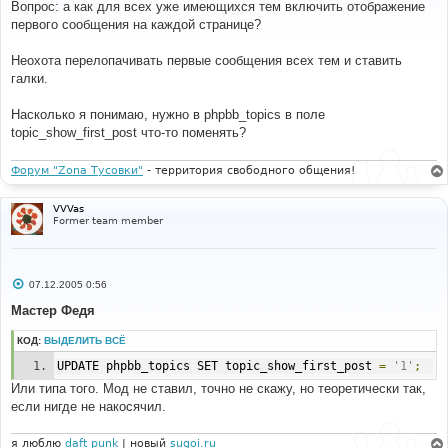
о
Вопрос: а как для всех уже имеющихся тем включить отображение
б
первого сообщения на каждой странице?
щ
е
н
Неохота перелопачивать первые сообщения всех тем и ставить
и
е
галки.
Насколько я понимаю, нужно в phpbb_topics в поле
topic_show_first_post что-то поменять?
Форум "Zona Тусовки"
- территория свободного общения!
VVVas
Former team member
С
07.12.2005 0:56
о
о
Мастер Федя
б
щ
КОД:
ВЫДЕЛИТЬ ВСЁ
е
н
UPDATE phpbb_topics SET topic_show_first_post 
=
'1'
;
и
е
Или типа того. Мод не ставил, точно не скажу, но теоретически так,
если нигде не накосячил.
я люблю
daft punk
| новый
sugoi.ru