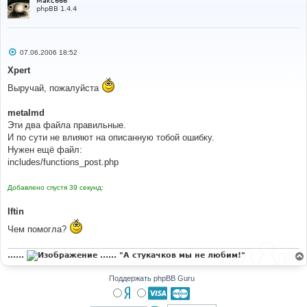
Makc666
phpBB 1.4.4
С
07.06.2006 18:52
о
о
Xpert
б
щ
Выручай, пожалуйста
е
н
и
metalmd
е
Эти два файла правильные.
И по сути не влияют на описанную тобой ошибку.
Нужен ещё файл:
includes/functions_post.php
Добавлено спустя 39 секунд:
Iftin
Чем помогла?
......
...... "А стукачков мы не любим!"
Поддержать phpBB Guru