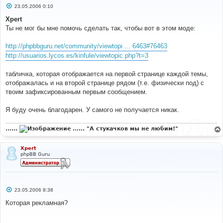
С
23.05.2006 0:10
о
о
Xpert
б
Ты не мог бы мне помочь сделать так, чтобы вот в этом моде:
щ
е
н
http://phpbbguru.net/community/viewtopi ... 6463#76463
и
е
http://usuarios.lycos.es/kinfule/viewtopic.php?t=3
табличка, которая отображается на первой странице каждой темы,
отображалась и на второй странице рядом (т.е. физически под) с
твоим зафиксированным первым сообщением.
Я буду очень благодарен. У самого не получается никак.
......
...... "А стукачков мы не любим!"
Xpert
phpBB Guru
С
23.05.2006 8:38
о
о
Которая рекламная?
б
щ
е