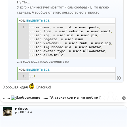
Ну так...
и
е
У кого наличествует мозг тот и сам сообразит, что нужно
сделать. А вообще от этого лекарство есть, просто
КОД:
ВЫДЕЛИТЬ ВСЁ
u
.
username
,
 u
.
user_id
,
 u
.
user_posts
,
u
.
user_from
,
 u
.
user_website
,
 u
.
user_email
,
u
.
user_icq
,
 u
.
user_aim
,
 u
.
user_yim
,
u
.
user_regdate
,
 u
.
user_msnm
,
u
.
user_viewemail
,
 u
.
user_rank
,
 u
.
user_sig
,
u
.
user_sig_bbcode_uid
,
 u
.
user_avatar
,
u
.
user_avatar_type
,
 u
.
user_allowavatar
,
u
.
user_allowsmile
,
... в коде мода надо заменить на
КОД:
ВЫДЕЛИТЬ ВСЁ
u
.*
Хорошая идея
Спасибо!
......
...... "А стукачков мы не любим!"
Makc666
phpBB 1.4.4