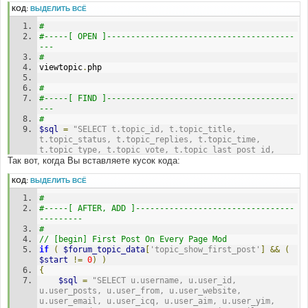
и
КОД:
ВЫДЕЛИТЬ ВСЁ
е
#
#-----[ OPEN ]---------------------------------------
---
#
viewtopic
.
php
#
#-----[ FIND ]---------------------------------------
---
#
$sql
=
"SELECT t.topic_id, t.topic_title, 
t.topic_status, t.topic_replies, t.topic_time, 
t.topic_type, t.topic_vote, t.topic_last_post_id, 
Так вот, когда Вы вставляете кусок кода:
f.forum_name, f.forum_status, f.forum_id, 
f.auth_view, f.auth_read, f.auth_post, f.auth_reply, 
f.auth_edit, f.auth_delete, f.auth_sticky, 
КОД:
ВЫДЕЛИТЬ ВСЁ
f.auth_announce, f.auth_pollcreate, f.auth_vote, 
#
f.auth_attachments"
.
$count_sql
.
"
#-----[ AFTER, ADD ]---------------------------------
---------
#
#
#-----[ IN-LINE FIND ]-------------------------------
// [begin] First Post On Every Page Mod
-----------
if
(
$forum_topic_data
[
'topic_show_first_post'
]
&&
(
#
$start
!=
0
)
)
, t.topic_last_post_id
{
$sql
=
"SELECT u.username, u.user_id, 
#
u.user_posts, u.user_from, u.user_website, 
#-----[ IN-LINE BEFORE, ADD ]------------------------
u.user_email, u.user_icq, u.user_aim, u.user_yim, 
------------------