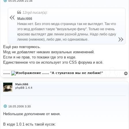
С
05.05.2006 21:34
о
о
б
12rgd писал(а):
щ
е
Makc666
н
Никак нет. Без этого мода страница так не выглядит. Так что
и
е
это мод добавил такую "визуальную фичу". Только не очень
красиво выглядят две линии разной длины. Надо либо одну
линию (нижнюю), либо две, но одинаковые.
Ещё раз повторяюсь.
Мод не добавляет никаких визуальных измненений.
Если я не прав, то покажи где это в коде.
Единственное что он использует это CSS форума и всё.
......
...... "А стукачков мы не любим!"
Makc666
phpBB 1.4.4
С
18.05.2006 3:30
о
о
Небольшое дополнение от меня.
б
щ
е
В коде 1.0.1 есть такой кусок:
н