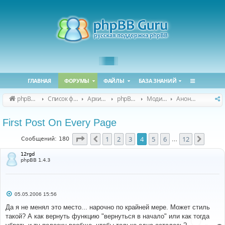
ГЛАВНАЯ
ФОРУМЫ
ФАЙЛЫ
БАЗА ЗНАНИЙ
phpBB Guru
Список форумов
Архивные форумы
phpBB 2.0.x (архив)
Модификация phpBB 2.0.x
Анонсы и поддержка модов для phpBB 2.0.x
First Post On Every Page
Страница
4
из
12
1
2
3
4
5
6
12
Пред.
След.
Сообщений: 180
…
12rgd
phpBB 1.4.3
С
05.05.2006 15:56
о
о
Да я не менял это место... нарочно по крайней мере. Может стиль
б
такой? А как вернуть функцию "вернуться в начало" или как тогда
щ
е