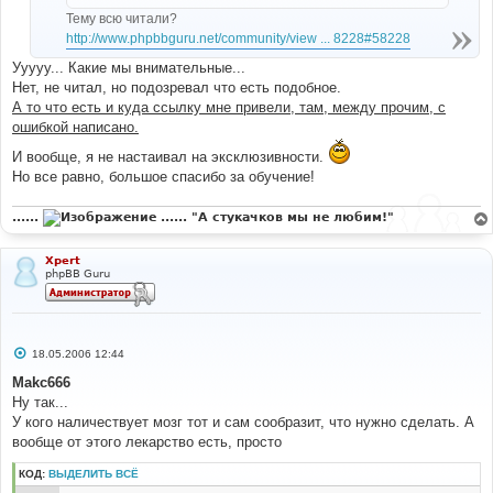
Тему всю читали?
http://www.phpbbguru.net/community/view ... 8228#58228
Ууууу... Какие мы внимательные...
Нет, не читал, но подозревал что есть подобное.
А то что есть и куда ссылку мне привели, там, между прочим, с
ошибкой написано.
И вообще, я не настаивал на эксклюзивности.
Но все равно, большое спасибо за обучение!
......
...... "А стукачков мы не любим!"
Xpert
phpBB Guru
С
18.05.2006 12:44
о
о
Makc666
б
Ну так...
щ
е
У кого наличествует мозг тот и сам сообразит, что нужно сделать. А
н
вообще от этого лекарство есть, просто
и
е
КОД:
ВЫДЕЛИТЬ ВСЁ