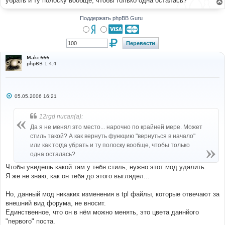
убрать и ту полоску вообще, чтобы только одна осталась?
н
и
е
Поддержать phpBB Guru
Makc666
phpBB 1.4.4
С
05.05.2006 16:21
о
о
б
12rgd писал(а):
щ
е
Да я не менял это место... нарочно по крайней мере. Может
н
стиль такой? А как вернуть функцию "вернуться в начало"
и
е
или как тогда убрать и ту полоску вообще, чтобы только
одна осталась?
Чтобы увидешь какой там у тебя стиль, нужно этот мод удалить.
Я же не знаю, как он тебя до этого выглядел...
Но, данный мод никаких изменения в tpl файлы, которые отвечают за
внешний вид форума, не вносит.
Единственное, что он в нём можно менять, это цвета даннйого
"первого" поста.