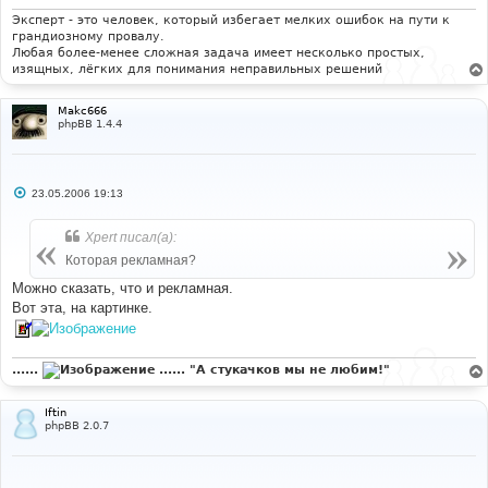
н
и
Эксперт - это человек, который избегает мелких ошибок на пути к
е
грандиозному провалу.
Любая более-менее сложная задача имеет несколько простых,
изящных, лёгких для понимания неправильных решений
Makc666
phpBB 1.4.4
С
23.05.2006 19:13
о
о
б
Xpert писал(а):
щ
е
Которая рекламная?
н
и
Можно сказать, что и рекламная.
е
Вот эта, на картинке.
......
...... "А стукачков мы не любим!"
Iftin
phpBB 2.0.7