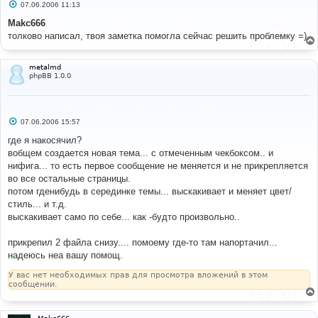
С
07.06.2006 11:13
о
о
Makc666
б
толково написал, твоя заметка помогла сейчас решить проблемку =)
щ
е
н
и
metalmd
е
phpBB 1.0.0
С
07.06.2006 15:57
о
о
где я накосячил?
б
вобщем создается новая тема... с отмеченным чекбоксом.. и
щ
е
нифига... то есть первое сообщение не меняется и не прикрепляется
н
во все остальные страницы.
и
е
потом гденибудь в серединке темы... выскакивает и меняет цвет/
стиль... и т.д.
выскакивает само по себе... как -будто произвольно..
прикрепил 2 файла снизу.... помоему где-то там напортачил...
надеюсь неа вашу помощ.
У вас нет необходимых прав для просмотра вложений в этом
сообщении.