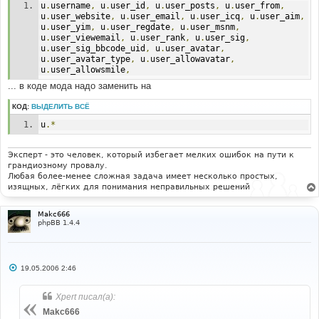
u
.
username
,
 u
.
user_id
,
 u
.
user_posts
,
 u
.
user_from
,
u
.
user_website
,
 u
.
user_email
,
 u
.
user_icq
,
 u
.
user_aim
,
u
.
user_yim
,
 u
.
user_regdate
,
 u
.
user_msnm
,
u
.
user_viewemail
,
 u
.
user_rank
,
 u
.
user_sig
,
u
.
user_sig_bbcode_uid
,
 u
.
user_avatar
,
u
.
user_avatar_type
,
 u
.
user_allowavatar
,
u
.
user_allowsmile
,
... в коде мода надо заменить на
КОД:
ВЫДЕЛИТЬ ВСЁ
u
.*
Эксперт - это человек, который избегает мелких ошибок на пути к
грандиозному провалу.
Любая более-менее сложная задача имеет несколько простых,
изящных, лёгких для понимания неправильных решений
Makc666
phpBB 1.4.4
С
19.05.2006 2:46
о
о
б
Xpert писал(а):
щ
е
Makc666
н