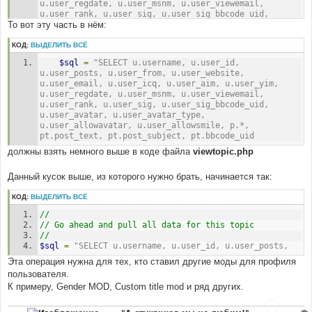
u.user_regdate, u.user_msnm, u.user_viewemail, 
#
u.user_rank, u.user_sig, u.user_sig_bbcode_uid, 
, t.topic_show_first_post, t.topic_first_post_id
То вот эту часть в нём:
u.user_avatar, u.user_avatar_type, 
u.user_allowavatar, u.user_allowsmile, p.*,  
#
pt.post_text, pt.post_subject, pt.bbcode_uid
КОД:
ВЫДЕЛИТЬ ВСЁ
#-----[ FIND ]---------------------------------------
		FROM "
.
 POSTS_TABLE 
.
" p, "
.
 USERS_TABLE 
.
---
$sql
=
"SELECT u.username, u.user_id, 
" u, "
.
 POSTS_TEXT_TABLE 
.
" pt
#
u.user_posts, u.user_from, u.user_website, 
		WHERE p.post_id = "
.
$postrow = array();
u.user_email, u.user_icq, u.user_aim, u.user_yim, 
$forum_topic_data
[
'topic_first_post_id'
]
.
"
u.user_regdate, u.user_msnm, u.user_viewemail, 
			AND pt.post_id = p.post_id
#
u.user_rank, u.user_sig, u.user_sig_bbcode_uid, 
			AND u.user_id = p.poster_id"
;
#-----[ AFTER, ADD ]---------------------------------
u.user_avatar, u.user_avatar_type, 
if
(
!(
$first_post_result
=
$db
->
sql_query
(
$sql
))
---------
u.user_allowavatar, u.user_allowsmile, p.*,  
)
#
pt.post_text, pt.post_subject, pt.bbcode_uid
{
// [begin] First Post On Every Page Mod
		message_die
(
GENERAL_ERROR
,
"Could not obtain 
должны взять немного выше в коде файла
viewtopic.php
if ( $forum_topic_data['topic_show_first_post'] && ( 
first post/user information."
,
''
,
__LINE__
,
$start != 0) )
__FILE__
,
$sql
);
{
Данный кусок выше, из которого нужно брать, начинается так:
}
	$sql = "
SELECT u
.
username
,
 u
.
user_id
,
u
.
user_posts
,
 u
.
user_from
,
 u
.
user_website
,
КОД:
ВЫДЕЛИТЬ ВСЁ
$postrow
[]
=
$db
-
u
.
user_email
,
 u
.
user_icq
,
 u
.
user_aim
,
 u
.
user_yim
,
>
sql_fetchrow
(
$first_post_result
);
//
u
.
user_regdate
,
 u
.
user_msnm
,
 u
.
user_viewemail
,
$db
->
sql_freeresult
(
$first_post_result
);
// Go ahead and pull all data for this topic
u
.
user_rank
,
 u
.
user_sig
,
 u
.
user_sig_bbcode_uid
,
}
//
u
.
user_avatar
,
 u
.
user_avatar_type
,
// [end] First Post On Every Page Mod
$sql
=
"SELECT u.username, u.user_id, u.user_posts,
u
.
user_allowavatar
,
 u
.
user_allowsmile
,
 p
.*,
pt
.
post_text
,
 pt
.
post_subject
,
 pt
.
bbcode_uid
Эта операция нужна для тех, кто ставил другие моды для профиля
		FROM 
" . POSTS_TABLE . "
 p
,
" . USERS_TABLE . 
пользователя.
"
 u
,
" . POSTS_TEXT_TABLE . "
 pt
К примеру, Gender MOD, Custom title mod и ряд других.
		WHERE p
.
post_id 
=
" . 
$forum_topic_data['topic_first_post_id'] . "
			AND pt
.
post_id 
=
 p
.
post_id