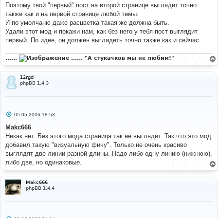
Поэтому твой "первый" пост на второй странице выглядит точно
также как и на первой странице любой темы.
И по умолчаню даже расцветка такая же должна быть.
Удали этот мод и покажи нам, как без него у тебя пост выглядит
первый. По идее, он должен выглядеть точно также как и сейчас.
......
...... "А стукачков мы не любим!"
12rgd
phpBB 1.4.3
С
05.05.2006 18:53
о
о
Makc666
б
Никак нет. Без этого мода страница так не выглядит. Так что это мод
щ
е
добавил такую "визуальную фичу". Только не очень красиво
н
выглядят две линии разной длины. Надо либо одну линию (нижнюю),
и
е
либо две, но одинаковые.
Makc666
phpBB 1.4.4