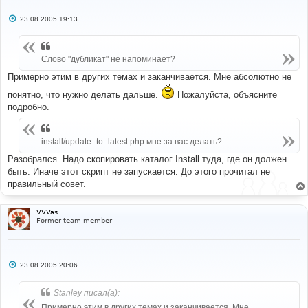
С
23.08.2005 19:13
о
о
б
щ
Слово "дубликат" не напоминает?
е
н
и
Примерно этим в других темах и заканчивается. Мне абсолютно не
е
понятно, что нужно делать дальше.
Пожалуйста, объясните
подробно.
install/update_to_latest.php мне за вас делать?
Разобрался. Надо скопировать каталог Install туда, где он должен
быть. Иначе этот скрипт не запускается. До этого прочитал не
правильный совет.
VVVas
Former team member
С
23.08.2005 20:06
о
о
б
Stanley писал(а):
щ
е
Примерно этим в других темах и заканчивается. Мне