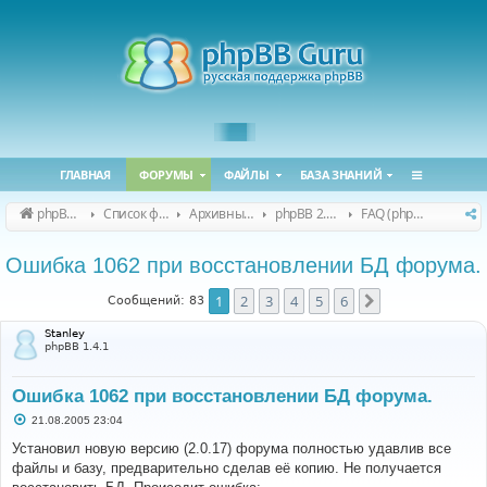
ГЛАВНАЯ
ФОРУМЫ
ФАЙЛЫ
БАЗА ЗНАНИЙ
phpBB Guru
Список форумов
Архивные форумы
phpBB 2.0.x (архив)
FAQ (phpBB 2.0.x)
Ошибка 1062 при восстановлении БД форума.
1
2
3
4
5
6
След.
Сообщений: 83
Stanley
phpBB 1.4.1
Ошибка 1062 при восстановлении БД форума.
С
21.08.2005 23:04
о
о
Установил новую версию (2.0.17) форума полностью удавлив все
б
файлы и базу, предварительно сделав её копию. Не получается
щ
е