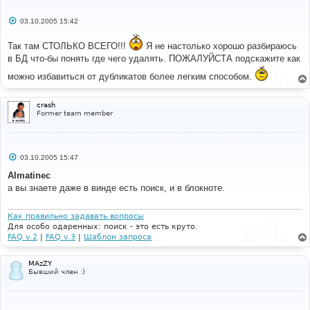
С
03.10.2005 15:42
о
о
Так там СТОЛЬКО ВСЕГО!!!
б
Я не настолько хорошо разбираюсь
щ
в БД что-бы понять где чего удалять. ПОЖАЛУЙСТА подскажите как
е
н
можно избавиться от дубликатов более легким способом.
и
е
crash
Former team member
С
03.10.2005 15:47
о
о
Almatinec
б
а вы знаете даже в винде есть поиск, и в блокноте.
щ
е
н
и
Как правильно задавать вопросы
е
Для особо одаренных: поиск - это есть круто.
FAQ v.2
|
FAQ v.3
|
Шаблон запроса
MAzZY
Бывший член :)