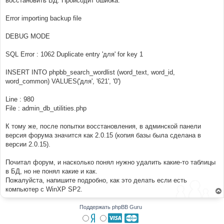
восстановить БД. Происодит ошибка:
н
и
е
Error importing backup file
DEBUG MODE
SQL Error : 1062 Duplicate entry 'для' for key 1
INSERT INTO phpbb_search_wordlist (word_text, word_id,
word_common) VALUES('для', '621', '0')
Line : 980
File : admin_db_utilities.php
К тому же, после попытки восстановления, в админской панели
версия форума значится как 2.0.15 (копия базы была сделана в
версии 2.0.15).
Почитал форум, и насколько понял нужно удалить какие-то таблицы
в БД, но не понял какие и как.
Пожалуйста, напишите подробно, как это делать если есть
компьютер с WinXP SP2.
Поддержать phpBB Guru