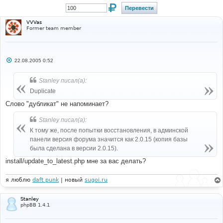
VVVas
Former team member
С
22.08.2005 0:52
о
о
б
Stanley писал(а):
щ
е
Duplicate
н
и
Слово "дубликат" не напоминает?
е
Stanley писал(а):
К тому же, после попытки восстановления, в админской
панели версия форума значится как 2.0.15 (копия базы
была сделана в версии 2.0.15).
install/update_to_latest.php мне за вас делать?
я люблю
daft punk
| новый
sugoi.ru
Stanley
phpBB 1.4.1