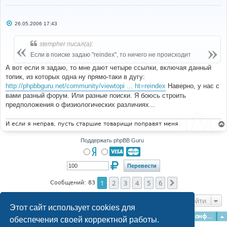
С
26.05.2006 17:43
о
о
б
stempher писал(а):
щ
е
Если в поиске задаю "reindex", то ничего не происходит
н
и
А вот если я задаю, то мне дают четыре ссылки, включая данный
е
топик, из которых одна ну прямо-таки в дугу:
http://phpbbguru.net/community/viewtopi ... ht=reindex
Наверно, у нас с
вами разный форум. Или разные поиски. Я боюсь строить
предположения о физиологических различиях...
И если я неправ, пусть старшие товарищи поправят меня
Поддержать phpBB Guru
1
2
3
4
5
6
След.
Сообщений: 83
Перейти
Этот сайт использует cookies для
Главная
Форумы
Наша команда
О команде
Конфиденциальность
обеспечения своей корректной работы.