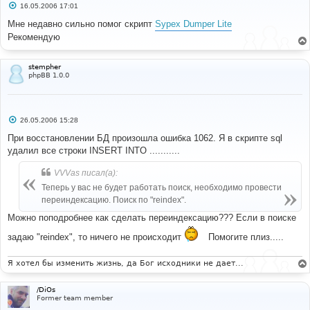
С
16.05.2006 17:01
о
о
Мне недавно сильно помог скрипт
Sypex Dumper Lite
б
Рекомендую
щ
е
н
и
stempher
е
phpBB 1.0.0
С
26.05.2006 15:28
о
о
При восстановлении БД произошла ошибка 1062. Я в скрипте sql
б
удалил все строки INSERT INTO ...........
щ
е
н
VVVas писал(а):
и
е
Теперь у вас не будет работать поиск, необходимо провести
переиндексацию. Поиск по "reindex".
Можно поподробнее как сделать переиндексацию??? Если в поиске
задаю "reindex", то ничего не происходит
Помогите плиз.....
Я хотел бы изменить жизнь, да Бог исходники не дает...
/DiOs
Former team member