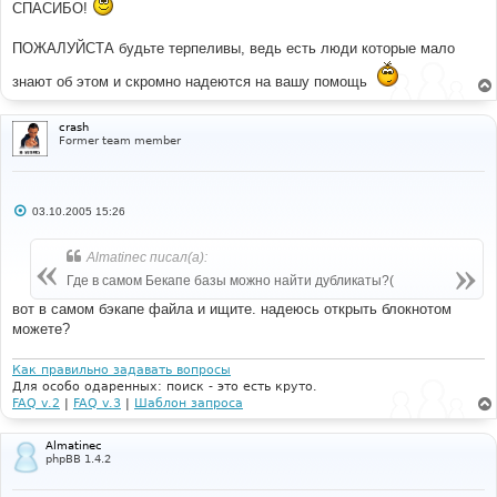
СПАСИБО!
ПОЖАЛУЙСТА будьте терпеливы, ведь есть люди которые мало
знают об этом и скромно надеются на вашу помощь
crash
Former team member
С
03.10.2005 15:26
о
о
б
Almatinec писал(а):
щ
е
Где в самом Бекапе базы можно найти дубликаты?(
н
и
вот в самом бэкапе файла и ищите. надеюсь открыть блокнотом
е
можете?
Как правильно задавать вопросы
Для особо одаренных: поиск - это есть круто.
FAQ v.2
|
FAQ v.3
|
Шаблон запроса
Almatinec
phpBB 1.4.2