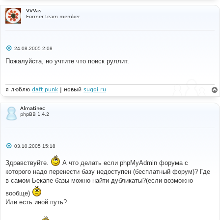
н
и
VVVas
е
Former team member
С
24.08.2005 2:08
о
о
Пожалуйста, но учтите что поиск руллит.
б
щ
е
н
и
я люблю
daft punk
| новый
sugoi.ru
е
Almatinec
phpBB 1.4.2
С
03.10.2005 15:18
о
о
Здравствуйте.
А что делать если phpMyAdmin форума с
б
щ
которого надо перенести базу недоступен (бесплатный форум)? Где
е
в самом Бекапе базы можно найти дубликаты?(если возможно
н
и
вообще)
е
Или есть иной путь?