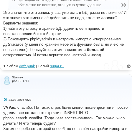
н
абсолютно не понятно, что нужно делать дальше.
и
е
Это значит что эта запись у вас уже есть в БД, разве не логично? И
это значит что именно её добавлять не надо, тоже не логично?
Варианты решения:
1) найти эту строку в архиве БД, удалить её и провести
восстановление без этой строки.
2) Поковырять phpMyadmin и настроить импорт с игнорированием
дубликатов (у меня по крайней мере эта функция была, но я ею не
пользовался). Пользуйтесь этим вариантом с
большой
осторожностью. И потом верните все настройки назад.
я люблю
daft punk
| новый
sugoi.ru
Stanley
phpBB 1.4.1
С
24.08.2005 0:23
о
о
VVVas
, спасибо. Но таких строк было много, после десятой я просто
б
удалил все остальные строчки с INSERT INTO
щ
е
phpbb_search_wordlist. Тогда база восстановилась. Так можно было
н
делать? И что теперь будет?
и
е
Хотел попробовать второй способ, но не нашёл настройки импорта в