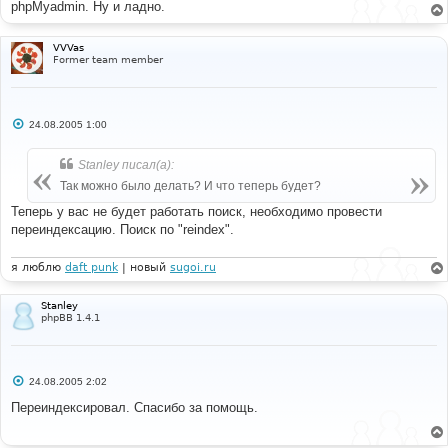
phpMyadmin. Ну и ладно.
VVVas
Former team member
С
24.08.2005 1:00
о
о
б
Stanley писал(а):
щ
е
Так можно было делать? И что теперь будет?
н
и
Теперь у вас не будет работать поиск, необходимо провести
е
переиндексацию. Поиск по "reindex".
я люблю
daft punk
| новый
sugoi.ru
Stanley
phpBB 1.4.1
С
24.08.2005 2:02
о
о
Переиндексировал. Спасибо за помощь.
б
щ
е