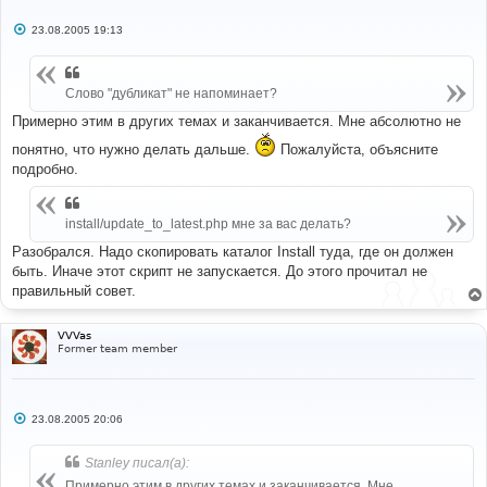
С
23.08.2005 19:13
о
о
б
щ
Слово "дубликат" не напоминает?
е
н
и
Примерно этим в других темах и заканчивается. Мне абсолютно не
е
понятно, что нужно делать дальше.
Пожалуйста, объясните
подробно.
install/update_to_latest.php мне за вас делать?
Разобрался. Надо скопировать каталог Install туда, где он должен
быть. Иначе этот скрипт не запускается. До этого прочитал не
правильный совет.
VVVas
Former team member
С
23.08.2005 20:06
о
о
б
Stanley писал(а):
щ
е
Примерно этим в других темах и заканчивается. Мне