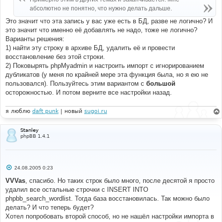
н
абсолютно не понятно, что нужно делать дальше.
и
е
Это значит что эта запись у вас уже есть в БД, разве не логично? И
это значит что именно её добавлять не надо, тоже не логично?
Варианты решения:
1) найти эту строку в архиве БД, удалить её и провести
восстановление без этой строки.
2) Поковырять phpMyadmin и настроить импорт с игнорированием
дубликатов (у меня по крайней мере эта функция была, но я ею не
пользовался). Пользуйтесь этим вариантом с
большой
осторожностью. И потом верните все настройки назад.
я люблю
daft punk
| новый
sugoi.ru
Stanley
phpBB 1.4.1
С
24.08.2005 0:23
о
о
VVVas
, спасибо. Но таких строк было много, после десятой я просто
б
удалил все остальные строчки с INSERT INTO
щ
е
phpbb_search_wordlist. Тогда база восстановилась. Так можно было
н
делать? И что теперь будет?
и
е
Хотел попробовать второй способ, но не нашёл настройки импорта в