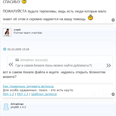
СПАСИБО!
ПОЖАЛУЙСТА будьте терпеливы, ведь есть люди которые мало
знают об этом и скромно надеются на вашу помощь
crash
Former team member
С
03.10.2005 15:26
о
о
б
Almatinec писал(а):
щ
е
Где в самом Бекапе базы можно найти дубликаты?(
н
и
вот в самом бэкапе файла и ищите. надеюсь открыть блокнотом
е
можете?
Как правильно задавать вопросы
Для особо одаренных: поиск - это есть круто.
FAQ v.2
|
FAQ v.3
|
Шаблон запроса
Almatinec
phpBB 1.4.2