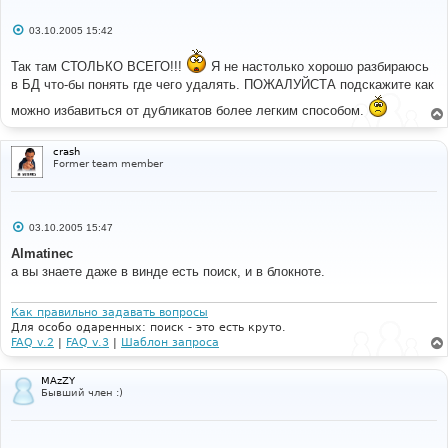
С
03.10.2005 15:42
о
о
Так там СТОЛЬКО ВСЕГО!!!
б
Я не настолько хорошо разбираюсь
щ
в БД что-бы понять где чего удалять. ПОЖАЛУЙСТА подскажите как
е
н
можно избавиться от дубликатов более легким способом.
и
е
crash
Former team member
С
03.10.2005 15:47
о
о
Almatinec
б
а вы знаете даже в винде есть поиск, и в блокноте.
щ
е
н
и
Как правильно задавать вопросы
е
Для особо одаренных: поиск - это есть круто.
FAQ v.2
|
FAQ v.3
|
Шаблон запроса
MAzZY
Бывший член :)