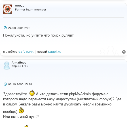
н
и
VVVas
е
Former team member
С
24.08.2005 2:08
о
о
Пожалуйста, но учтите что поиск руллит.
б
щ
е
н
и
я люблю
daft punk
| новый
sugoi.ru
е
Almatinec
phpBB 1.4.2
С
03.10.2005 15:18
о
о
Здравствуйте.
А что делать если phpMyAdmin форума с
б
щ
которого надо перенести базу недоступен (бесплатный форум)? Где
е
в самом Бекапе базы можно найти дубликаты?(если возможно
н
и
вообще)
е
Или есть иной путь?