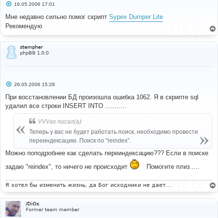
С
16.05.2006 17:01
о
о
Мне недавно сильно помог скрипт
Sypex Dumper Lite
б
Рекомендую
щ
е
н
и
stempher
е
phpBB 1.0.0
С
26.05.2006 15:28
о
о
При восстановлении БД произошла ошибка 1062. Я в скрипте sql
б
удалил все строки INSERT INTO ...........
щ
е
н
VVVas писал(а):
и
е
Теперь у вас не будет работать поиск, необходимо провести
переиндексацию. Поиск по "reindex".
Можно поподробнее как сделать переиндексацию??? Если в поиске
задаю "reindex", то ничего не происходит
Помогите плиз.....
Я хотел бы изменить жизнь, да Бог исходники не дает...
/DiOs
Former team member