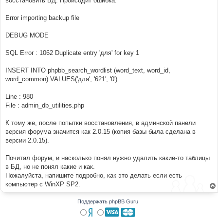
восстановить БД. Происодит ошибка:
н
и
е
Error importing backup file
DEBUG MODE
SQL Error : 1062 Duplicate entry 'для' for key 1
INSERT INTO phpbb_search_wordlist (word_text, word_id,
word_common) VALUES('для', '621', '0')
Line : 980
File : admin_db_utilities.php
К тому же, после попытки восстановления, в админской панели
версия форума значится как 2.0.15 (копия базы была сделана в
версии 2.0.15).
Почитал форум, и насколько понял нужно удалить какие-то таблицы
в БД, но не понял какие и как.
Пожалуйста, напишите подробно, как это делать если есть
компьютер с WinXP SP2.
Поддержать phpBB Guru