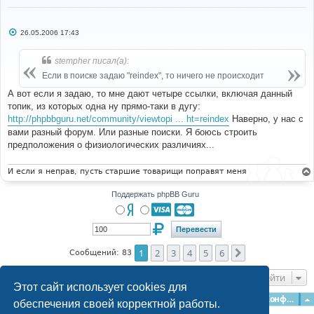
С
26.05.2006 17:43
о
о
б
stempher писал(а):
щ
е
Если в поиске задаю "reindex", то ничего не происходит
н
и
А вот если я задаю, то мне дают четыре ссылки, включая данный
е
топик, из которых одна ну прямо-таки в дугу:
http://phpbbguru.net/community/viewtopi ... ht=reindex
Наверно, у нас с
вами разный форум. Или разные поиски. Я боюсь строить
предположения о физиологических различиях...
И если я неправ, пусть старшие товарищи поправят меня
Поддержать phpBB Guru
1
2
3
4
5
6
След.
Сообщений: 83
Перейти
Этот сайт использует cookies для
Главная
Форумы
Наша команда
О команде
Конфиденциальность
обеспечения своей корректной работы.