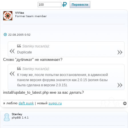
VVVas
Former team member
С
22.08.2005 0:52
о
о
б
Stanley писал(а):
щ
е
Duplicate
н
и
Слово "дубликат" не напоминает?
е
Stanley писал(а):
К тому же, после попытки восстановления, в админской
панели версия форума значится как 2.0.15 (копия базы
была сделана в версии 2.0.15).
install/update_to_latest.php мне за вас делать?
я люблю
daft punk
| новый
sugoi.ru
Stanley
phpBB 1.4.1