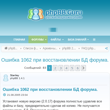
ГЛАВНАЯ
ФОРУМЫ
ФАЙЛЫ
БАЗА ЗНАНИЙ
phpBB Guru
Список форумов
Архивные форумы
phpBB 2.0.x (архив)
FAQ (phpBB 2.0.x)
Ошибка 1062 при восстановлении БД форума.
1
2
3
4
5
6
След.
Сообщений: 83
Stanley
phpBB 1.4.1
Ошибка 1062 при восстановлении БД форума.
С
21.08.2005 23:04
о
о
Установил новую версию (2.0.17) форума полностью удавлив все
б
файлы и базу, предварительно сделав её копию. Не получается
щ
е