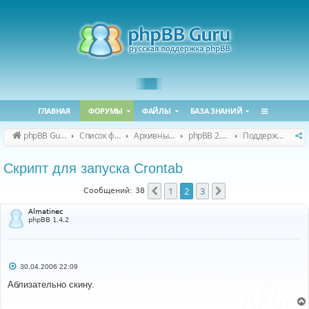
ГЛАВНАЯ
ФОРУМЫ
ФАЙЛЫ
БАЗА ЗНАНИЙ
phpBB Guru
Список форумов
Архивные форумы
phpBB 2.0.x (архив)
Поддержка phpBB 2.0.x
Скрипт для запуска Crontab
1
2
3
Пред.
След.
Сообщений: 38
Almatinec
phpBB 1.4.2
С
30.04.2006 22:09
о
о
Аблизательно скину.
б
щ
е