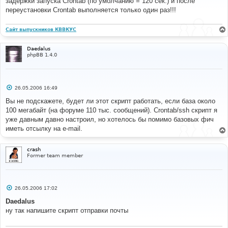
задержки запуска Crontab (по умолчанию = 120 сек.) и после
щ
е
переустановки Crontab выполняется только один раз!!!
н
и
// 
е
// Increase maximum execution time, but don't 
Сайт выпускников КВВКУС
complain about it if it isn't 
// allowed. 
Daedalus
// 
phpBB 1.4.0
@set_time_limit
(
300
);
$drop
=
1
;
С
26.05.2006 16:49
о
о
Вы не подскажете, будет ли этот скрипт работать, если база около
б
100 мегабайт (на форуме 110 тыс. сообщений). Crontab/ssh скрипт я
щ
е
уже давным давно настроил, но хотелось бы помимо базовых фич
н
иметь отсылку на e-mail.
и
е
crash
Former team member
С
26.05.2006 17:02
о
о
Daedalus
б
ну так напишите скрипт отправки почты
щ
е
н