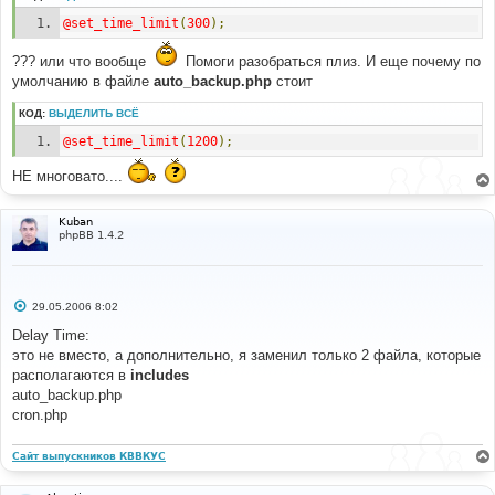
@set_time_limit
(
300
);
??? или что вообще
Помоги разобраться плиз. И еще почему по
умолчанию в файле
auto_backup.php
стоит
КОД:
ВЫДЕЛИТЬ ВСЁ
@set_time_limit
(
1200
);
НЕ многовато....
Kuban
phpBB 1.4.2
С
29.05.2006 8:02
о
о
Delay Time:
б
это не вместо, а дополнительно, я заменил только 2 файла, которые
щ
е
располагаются в
includes
н
auto_backup.php
и
е
cron.php
Сайт выпускников КВВКУС