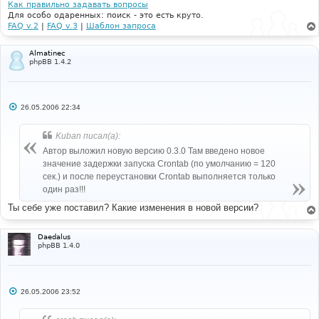
и
Как правильно задавать вопросы
е
Для особо одаренных: поиск - это есть круто.
FAQ v.2
|
FAQ v.3
|
Шаблон запроса
Almatinec
phpBB 1.4.2
С
26.05.2006 22:34
о
о
б
Kuban писал(а):
щ
е
Автор выложил новую версию 0.3.0 Там введено новое
н
значение задержки запуска Crontab (по умолчанию = 120
и
е
сек.) и после переустановки Crontab выполняется только
один раз!!!
Ты себе уже поставил? Какие изменения в новой версии?
Daedalus
phpBB 1.4.0
С
26.05.2006 23:52
о
о
б