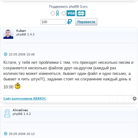
н
и
Поддержать phpBB Guru
е
Kuban
phpBB 1.4.2
С
22.05.2006 10:46
о
о
Кстати, у тебя нет проблемки с тем, что приходят несколько писем и
б
сохраняется несколько файлов друг-за-другом (каждый раз
щ
е
количество может изменяться, бывает один файл и одно письмо, а
н
бывает и пять штук!!!), задание стоит на сохранение каждый день в
и
е
10:00
Сайт выпускников КВВКУС
Almatinec
phpBB 1.4.2
С
25.05.2006 20:12
о