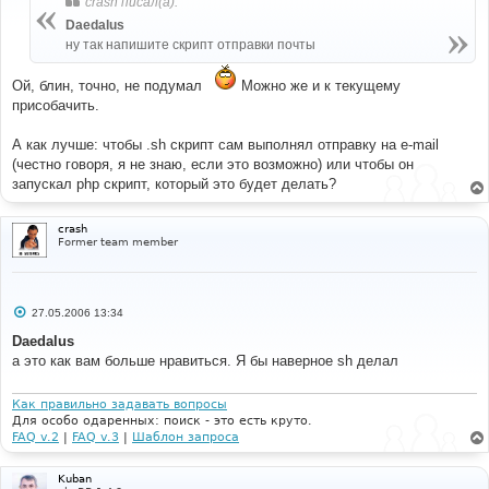
crash писал(а):
щ
е
Daedalus
н
ну так напишите скрипт отправки почты
и
е
Ой, блин, точно, не подумал
Можно же и к текущему
присобачить.
А как лучше: чтобы .sh скрипт сам выполнял отправку на e-mail
(честно говоря, я не знаю, если это возможно) или чтобы он
запускал php скрипт, который это будет делать?
crash
Former team member
С
27.05.2006 13:34
о
о
Daedalus
б
а это как вам больше нравиться. Я бы наверное sh делал
щ
е
н
и
Как правильно задавать вопросы
е
Для особо одаренных: поиск - это есть круто.
FAQ v.2
|
FAQ v.3
|
Шаблон запроса
Kuban