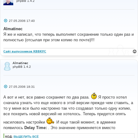
phpBB 1.4.2
С
27.05.2006 17:40
о
о
Almatinec
б
Я же и написал, что теперь выполняет сохранение только один раз и
щ
е
полностью (отсылая при этом копию по почте)!!!
н
и
е
Сайт выпускников КВВКУС
Almatinec
phpBB 1.4.2
С
27.05.2006 18:31
о
о
А вот и нет, все равно сохраняет по два раза.
Я просто хотел
б
щ
сначала узнать что еще нового в этой версии прежде чем ставить, а
е
то у меня все было настроено так что создавал только одну копию,
н
и
все похерить новой версией не хотелось. Теперь придется опять
е
насиловать настройки
И еще такой момент, в админке
появилось
Delay Time:
. Это значение применяется вместо
КОД:
ВЫДЕЛИТЬ ВСЁ