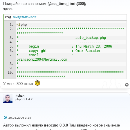
о
Поиграйся со значением
@set_time_limit(300);
б
здесь:
щ
е
н
КОД:
ВЫДЕЛИТЬ ВСЁ
и
е
<?
php 
/****************************************************
*********************** 
*                            auto_backup.php 
*                              ------------------- 
*     begin                : Thu March 23, 2006 
*     copyright            : Omar Ramadan 
*     email                : 
princeomz2004@hotmail.com 
* 
* 
*****************************************************
***********************/
У меня 300 стоит
if
(
!
defined
(
'IN_PHPBB'
)
)
{
die
(
"Hacking attempt"
);
Kuban
}
phpBB 1.4.2
// 
// Load default header 
// 
С
26.05.2006 3:24
$no_page_header
=
 TRUE
;
о
о
include
(
$phpbb_root_path
.
Автор выложил новую
версию 0.3.0
Там введено новое значение
б
'includes/sql_parse.'
.
$phpEx
);