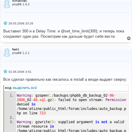
Almatinec
phpBB 1.4.2
С
29.05.2006 20:26
о
о
Выставил 300 и в Delay Time: и @set_time_limit(300); и теперь пока
б
сохраняет один раз. Посмотрим как дальше будет себя вести.
щ
е
н
и
Nekt
е
phpBB 1.2.1
С
02.06.2006 3:51
о
о
Все сделал правильно как писалось в install а везде выдает сверху:
б
щ
КОД:
ВЫДЕЛИТЬ ВСЁ
е
н
Warning
:
 gzopen
(./
backups
/
phpbb_db_backup_02
-
06
-
и
е
2006
_02
-
40.sql
.
gz
):
 failed to open stream
:
Permission
denied 
in
/
home
/
atizne
/
public_html
/
forum
/
includes
/
auto_backup
.
p
hp on line 
723
Warning
:
 gzwrite
():
 supplied argument 
is
not
 a valid 
stream resource 
in
/
home
/
atizne
/
public_html
/
forum
/
includes
/
auto_backup
.
p