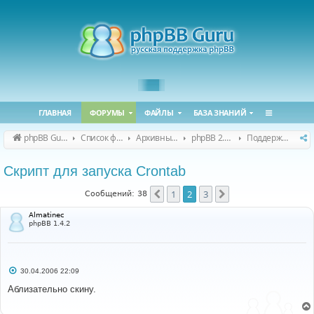
ГЛАВНАЯ
ФОРУМЫ
ФАЙЛЫ
БАЗА ЗНАНИЙ
phpBB Guru
Список форумов
Архивные форумы
phpBB 2.0.x (архив)
Поддержка phpBB 2.0.x
Скрипт для запуска Crontab
1
2
3
Пред.
След.
Сообщений: 38
Almatinec
phpBB 1.4.2
С
30.04.2006 22:09
о
о
Аблизательно скину.
б
щ
е