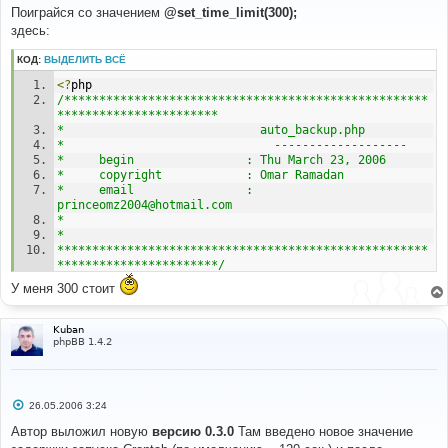
о
Поиграйся со значением
@set_time_limit(300);
б
здесь:
щ
е
н
КОД:
ВЫДЕЛИТЬ ВСЁ
и
е
<?
php 
/****************************************************
*********************** 
*                            auto_backup.php 
*                              ------------------- 
*     begin                : Thu March 23, 2006 
*     copyright            : Omar Ramadan 
*     email                : 
princeomz2004@hotmail.com 
* 
* 
*****************************************************
***********************/
У меня 300 стоит
if
(
!
defined
(
'IN_PHPBB'
)
)
{
die
(
"Hacking attempt"
);
Kuban
}
phpBB 1.4.2
// 
// Load default header 
// 
С
26.05.2006 3:24
$no_page_header
=
 TRUE
;
о
о
include
(
$phpbb_root_path
.
Автор выложил новую
версию 0.3.0
Там введено новое значение
б
'includes/sql_parse.'
.
$phpEx
);