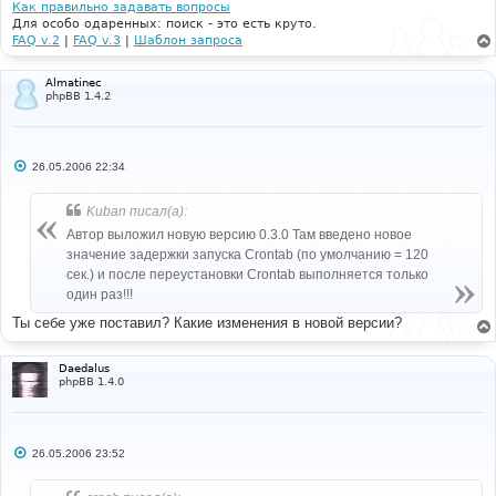
и
Как правильно задавать вопросы
е
Для особо одаренных: поиск - это есть круто.
FAQ v.2
|
FAQ v.3
|
Шаблон запроса
Almatinec
phpBB 1.4.2
С
26.05.2006 22:34
о
о
б
Kuban писал(а):
щ
е
Автор выложил новую версию 0.3.0 Там введено новое
н
значение задержки запуска Crontab (по умолчанию = 120
и
е
сек.) и после переустановки Crontab выполняется только
один раз!!!
Ты себе уже поставил? Какие изменения в новой версии?
Daedalus
phpBB 1.4.0
С
26.05.2006 23:52
о
о
б