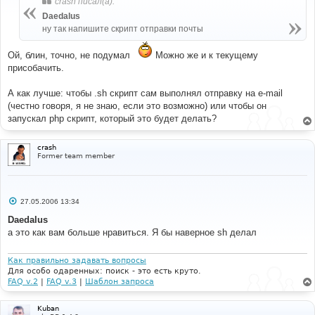
crash писал(а):
щ
е
Daedalus
н
ну так напишите скрипт отправки почты
и
е
Ой, блин, точно, не подумал
Можно же и к текущему
присобачить.
А как лучше: чтобы .sh скрипт сам выполнял отправку на e-mail
(честно говоря, я не знаю, если это возможно) или чтобы он
запускал php скрипт, который это будет делать?
crash
Former team member
С
27.05.2006 13:34
о
о
Daedalus
б
а это как вам больше нравиться. Я бы наверное sh делал
щ
е
н
и
Как правильно задавать вопросы
е
Для особо одаренных: поиск - это есть круто.
FAQ v.2
|
FAQ v.3
|
Шаблон запроса
Kuban