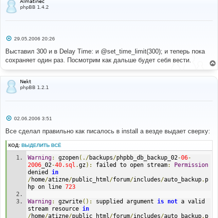
Almatinec
phpBB 1.4.2
С
29.05.2006 20:26
о
о
Выставил 300 и в Delay Time: и @set_time_limit(300); и теперь пока
б
сохраняет один раз. Посмотрим как дальше будет себя вести.
щ
е
н
и
Nekt
е
phpBB 1.2.1
С
02.06.2006 3:51
о
о
Все сделал правильно как писалось в install а везде выдает сверху:
б
щ
КОД:
ВЫДЕЛИТЬ ВСЁ
е
н
Warning
:
 gzopen
(./
backups
/
phpbb_db_backup_02
-
06
-
и
е
2006
_02
-
40.sql
.
gz
):
 failed to open stream
:
Permission
denied 
in
/
home
/
atizne
/
public_html
/
forum
/
includes
/
auto_backup
.
p
hp on line 
723
Warning
:
 gzwrite
():
 supplied argument 
is
not
 a valid 
stream resource 
in
/
home
/
atizne
/
public_html
/
forum
/
includes
/
auto_backup
.
p