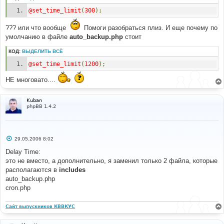
@set_time_limit
(
300
);
??? или что вообще
Помоги разобраться плиз. И еще почему по
умолчанию в файле
auto_backup.php
стоит
КОД:
ВЫДЕЛИТЬ ВСЁ
@set_time_limit
(
1200
);
НЕ многовато....
Kuban
phpBB 1.4.2
С
29.05.2006 8:02
о
о
Delay Time:
б
это не вместо, а дополнительно, я заменил только 2 файла, которые
щ
е
располагаются в
includes
н
auto_backup.php
и
е
cron.php
Сайт выпускников КВВКУС