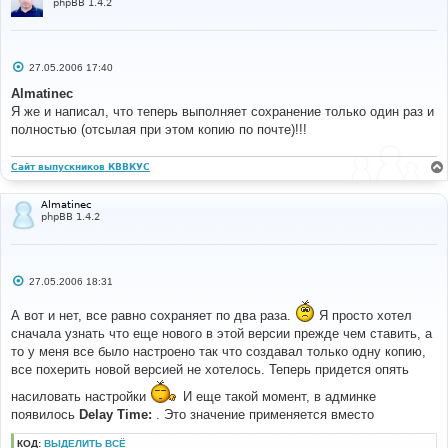
phpBB 1.4.2
С
27.05.2006 17:40
о
о
Almatinec
б
Я же и написал, что теперь выполняет сохранение только один раз и
щ
е
полностью (отсылая при этом копию по почте)!!!
н
и
е
Сайт выпускников КВВКУС
Almatinec
phpBB 1.4.2
С
27.05.2006 18:31
о
о
А вот и нет, все равно сохраняет по два раза.
Я просто хотел
б
щ
сначала узнать что еще нового в этой версии прежде чем ставить, а
е
то у меня все было настроено так что создавал только одну копию,
н
и
все похерить новой версией не хотелось. Теперь придется опять
е
насиловать настройки
И еще такой момент, в админке
появилось
Delay Time:
. Это значение применяется вместо
КОД:
ВЫДЕЛИТЬ ВСЁ