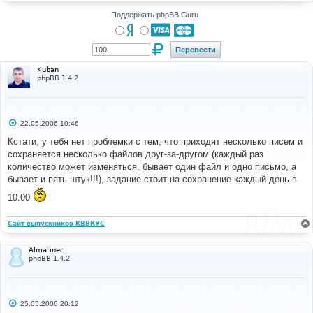
н
и
Поддержать phpBB Guru
е
Kuban
phpBB 1.4.2
С
22.05.2006 10:46
о
о
Кстати, у тебя нет проблемки с тем, что приходят несколько писем и
б
сохраняется несколько файлов друг-за-другом (каждый раз
щ
е
количество может изменяться, бывает один файл и одно письмо, а
н
бывает и пять штук!!!), задание стоит на сохранение каждый день в
и
е
10:00
Сайт выпускников КВВКУС
Almatinec
phpBB 1.4.2
С
25.05.2006 20:12
о