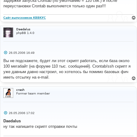
задержки запуска Crontab (по умолчанию = 120 сек.) и после
щ
е
переустановки Crontab выполняется только один раз!!!
н
и
// 
е
// Increase maximum execution time, but don't 
Сайт выпускников КВВКУС
complain about it if it isn't 
// allowed. 
Daedalus
// 
phpBB 1.4.0
@set_time_limit
(
300
);
$drop
=
1
;
С
26.05.2006 16:49
о
о
Вы не подскажете, будет ли этот скрипт работать, если база около
б
100 мегабайт (на форуме 110 тыс. сообщений). Crontab/ssh скрипт я
щ
е
уже давным давно настроил, но хотелось бы помимо базовых фич
н
иметь отсылку на e-mail.
и
е
crash
Former team member
С
26.05.2006 17:02
о
о
Daedalus
б
ну так напишите скрипт отправки почты
щ
е
н