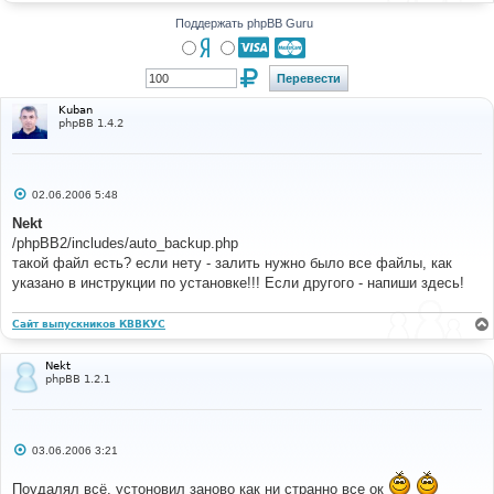
н
и
Поддержать phpBB Guru
е
Kuban
phpBB 1.4.2
С
02.06.2006 5:48
о
о
Nekt
б
/phpBB2/includes/auto_backup.php
щ
е
такой файл есть? если нету - залить нужно было все файлы, как
н
указано в инструкции по установке!!! Если другого - напиши здесь!
и
е
Сайт выпускников КВВКУС
Nekt
phpBB 1.2.1
С
03.06.2006 3:21
о
о
Поудалял всё, устоновил заново как ни странно все ок
б