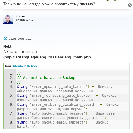
щ
Только не нашел где можно править тему письма?
е
н
и
е
Kuban
phpBB 1.4.2
С
03.06.2006 9:11
о
о
Nekt
б
А я искал и нашёл:
щ
е
/phpBB2/language/lang_russian/lang_main.php
н
и
КОД:
ВЫДЕЛИТЬ ВСЁ
е
//
// Automatic Database Backup
//
$lang
[
'Error_updating_auto_backup'
]
=
'Ошибка, 
обновления данных Резервной копии SQL '
;
$lang
[
'Error_retrieving_auto_backup'
]
=
'Ошибка, 
извлечения данных Резервной копии SQL '
;
$lang
[
'Error_enabling_disabling_board'
]
=
'Ошибка 
разрешения или запрещения форума'
;
$lang
[
'auto_backup_email_message'
]
=
'Ваша база 
данных была скопирована успешно, дата :  '
;
$lang
[
'auto_backup_email_subject'
]
=
'BackUp 
DataBase'
;