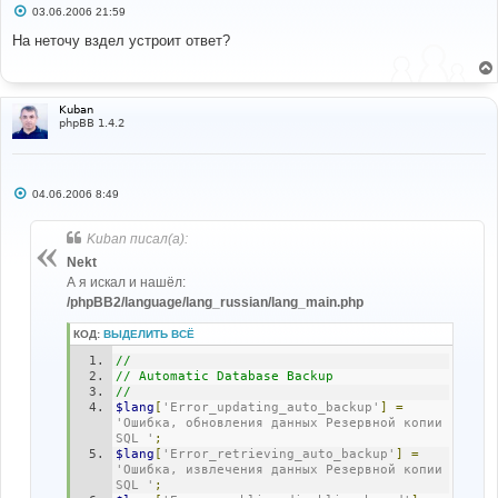
С
03.06.2006 21:59
о
о
На неточу вздел устроит ответ?
б
щ
е
н
и
Kuban
е
phpBB 1.4.2
С
04.06.2006 8:49
о
о
б
Kuban писал(а):
щ
е
Nekt
н
А я искал и нашёл:
и
е
/phpBB2/language/lang_russian/lang_main.php
КОД:
ВЫДЕЛИТЬ ВСЁ
//
// Automatic Database Backup
//
$lang
[
'Error_updating_auto_backup'
]
=
'Ошибка, обновления данных Резервной копии 
SQL '
;
$lang
[
'Error_retrieving_auto_backup'
]
=
'Ошибка, извлечения данных Резервной копии 
SQL '
;