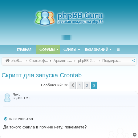
ГЛАВНАЯ
ФОРУМЫ
ФАЙЛЫ
БАЗА ЗНАНИЙ
phpBB Guru
Список форумов
Архивные форумы
phpBB 2.0.x (архив)
Поддержка phpBB 2.0.x
Скрипт для запуска Crontab
1
2
3
Пред.
Сообщений: 38
Nekt
phpBB 1.2.1
С
02.06.2006 4:53
о
о
Да токого фаила в помине нету, понемаете?
б
щ
е