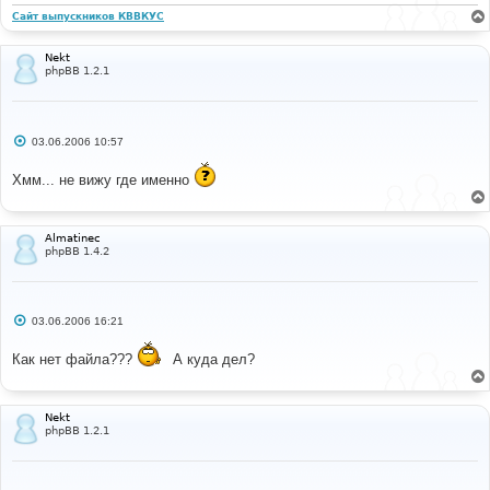
Сайт выпускников КВВКУС
Nekt
phpBB 1.2.1
С
03.06.2006 10:57
о
о
Хмм... не вижу где именно
б
щ
е
н
и
Almatinec
е
phpBB 1.4.2
С
03.06.2006 16:21
о
о
Как нет файла???
А куда дел?
б
щ
е
н
и
Nekt
е
phpBB 1.2.1