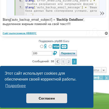
$lang
[
'Error_enabling_disabling_board'
]
=
'Ошибка разрешения или запрещения форума'
;
$lang
[
'auto_backup_email_message'
]
=
'Ваша 
база данных была скопирована успешно, дата 
:  '
;
$lang
[
'auto_backup_email_subject'
]
=
$lang['auto_backup_email_subject'] = '
BackUp DataBase
';
'BackUp DataBase'
;
выделенное жирным поменяй на свой текст!!!
Сайт выпускников КВВКУС
Поддержать phpBB Guru
1
2
3
Пред.
Сообщений: 38
Перейти
Этот сайт использует cookies для
Главная
Форумы
Наша команда
О команде
Конфиденциальность
обеспечения своей корректной работы.
Подробнее
Time: 0.135s
| Peak Memory Usage: 2.94 МБ | GZIP: Off |
Queries: 40
© phpBB Guru, 2004—2026
Согласен
Powered by
phpBB
Style by
Artodia