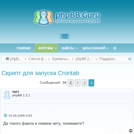
ГЛАВНАЯ
ФОРУМЫ
ФАЙЛЫ
БАЗА ЗНАНИЙ
phpBB Guru
Список форумов
Архивные форумы
phpBB 2.0.x (архив)
Поддержка phpBB 2.0.x
Скрипт для запуска Crontab
1
2
3
Пред.
Сообщений: 38
Nekt
phpBB 1.2.1
С
02.06.2006 4:53
о
о
Да токого фаила в помине нету, понемаете?
б
щ
е