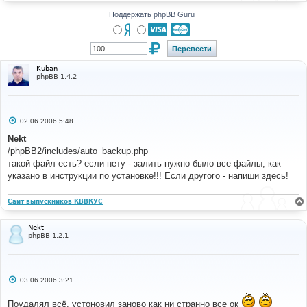
н
и
Поддержать phpBB Guru
е
Kuban
phpBB 1.4.2
С
02.06.2006 5:48
о
о
Nekt
б
/phpBB2/includes/auto_backup.php
щ
е
такой файл есть? если нету - залить нужно было все файлы, как
н
указано в инструкции по установке!!! Если другого - напиши здесь!
и
е
Сайт выпускников КВВКУС
Nekt
phpBB 1.2.1
С
03.06.2006 3:21
о
о
Поудалял всё, устоновил заново как ни странно все ок
б