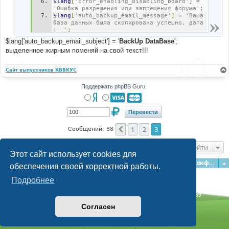
$lang
[
'Error_enabling_disabling_board'
]
=
'Ошибка разрешения или запрещения форума'
;
$lang
[
'auto_backup_email_message'
]
=
'Ваша 
база данных была скопирована успешно, дата 
:  '
;
$lang
[
'auto_backup_email_subject'
]
=
$lang['auto_backup_email_subject'] = '
BackUp DataBase
';
'BackUp DataBase'
;
выделенное жирным поменяй на свой текст!!!
Сайт выпускников КВВКУС
Поддержать phpBB Guru
1
2
3
Пред.
Сообщений: 38
Перейти
Этот сайт использует cookies для
Главная
Форумы
Наша команда
О команде
Конфиденциальность
обеспечения своей корректной работы.
Подробнее
Time: 0.125s
| Peak Memory Usage: 2.94 МБ | GZIP: Off |
Queries: 39
© phpBB Guru, 2004—2026
Согласен
Powered by
phpBB
Style by
Artodia