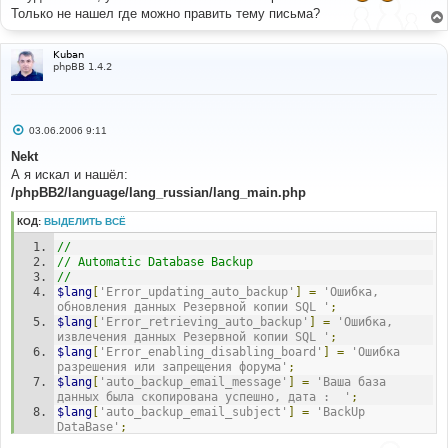
щ
Только не нашел где можно править тему письма?
е
н
и
е
Kuban
phpBB 1.4.2
С
03.06.2006 9:11
о
о
Nekt
б
А я искал и нашёл:
щ
е
/phpBB2/language/lang_russian/lang_main.php
н
и
КОД:
ВЫДЕЛИТЬ ВСЁ
е
//
// Automatic Database Backup
//
$lang
[
'Error_updating_auto_backup'
]
=
'Ошибка, 
обновления данных Резервной копии SQL '
;
$lang
[
'Error_retrieving_auto_backup'
]
=
'Ошибка, 
извлечения данных Резервной копии SQL '
;
$lang
[
'Error_enabling_disabling_board'
]
=
'Ошибка 
разрешения или запрещения форума'
;
$lang
[
'auto_backup_email_message'
]
=
'Ваша база 
данных была скопирована успешно, дата :  '
;
$lang
[
'auto_backup_email_subject'
]
=
'BackUp 
DataBase'
;