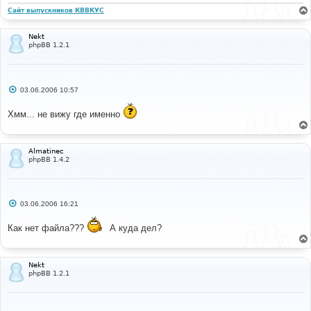
Сайт выпускников КВВКУС
Nekt
phpBB 1.2.1
С
03.06.2006 10:57
о
о
Хмм... не вижу где именно
б
щ
е
н
и
Almatinec
е
phpBB 1.4.2
С
03.06.2006 16:21
о
о
Как нет файла???
А куда дел?
б
щ
е
н
и
Nekt
е
phpBB 1.2.1