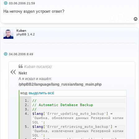
С
03.06.2006 21:59
о
о
На неточу вздел устроит ответ?
б
щ
е
н
и
Kuban
е
phpBB 1.4.2
С
04.06.2006 8:49
о
о
б
Kuban писал(а):
щ
е
Nekt
н
А я искал и нашёл:
и
е
/phpBB2/language/lang_russian/lang_main.php
КОД:
ВЫДЕЛИТЬ ВСЁ
//
// Automatic Database Backup
//
$lang
[
'Error_updating_auto_backup'
]
=
'Ошибка, обновления данных Резервной копии 
SQL '
;
$lang
[
'Error_retrieving_auto_backup'
]
=
'Ошибка, извлечения данных Резервной копии 
SQL '
;