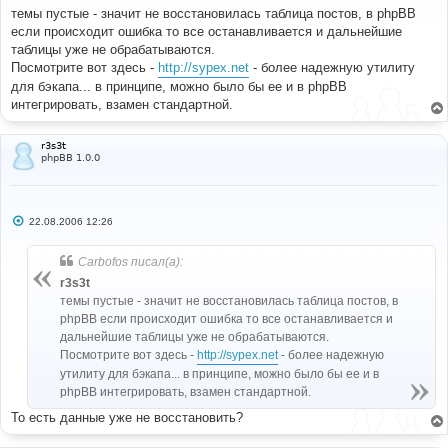
б
темы пустые - значит не восстановилась таблица постов, в phpBB
щ
е
если происходит ошибка то все останавливается и дальнейшие
н
таблицы уже не обрабатываются.
и
е
Посмотрите вот здесь -
http://sypex.net
- более надежную утилиту
для бэкапа... в принципе, можно было бы ее и в phpBB
интегрировать, взамен стандартной.
r3s3t
phpBB 1.0.0
С
22.08.2006 12:26
о
о
б
Carbofos писал(а):
щ
е
r3s3t
н
темы пустые - значит не восстановилась таблица постов, в
и
е
phpBB если происходит ошибка то все останавливается и
дальнейшие таблицы уже не обрабатываются.
Посмотрите вот здесь -
http://sypex.net
- более надежную
утилиту для бэкапа... в принципе, можно было бы ее и в
phpBB интегрировать, взамен стандартной.
То есть данные уже не восстановить?