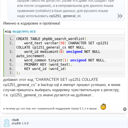
(форум такого не допустит, разве что дамп пострадает при
и
е
или после создания), а в неправильном для данного языка
сравнения (collation) в базе данных; для русского языка
надо использовать
cp1251_general_ci
.
Именно в кодировке и проблема!
КОД:
ВЫДЕЛИТЬ ВСЁ
CREATE TABLE phpbb_search_wordlist
(
	word_text varchar
(
50
)
 CHARACTER SET cp1251 
COLLATE cp1251_general_cs NOT NULL
,
	word_id mediumint
(
8
)
unsigned
 NOT NULL 
auto_increment
,
	word_common tinyint
(
1
)
unsigned
 NOT NULL
,
	PRIMARY KEY 
(
word_text
),
	KEY word_id 
(
word_id
)
);
добавил этот код "CHARACTER SET cp1251 COLLATE
cp1251_general_cs" в backup.sql и импорт прошел успешно, в моем
случае пришлось выбирать кодировку чувствительную к регистру,
т.е. cp1251_general_cs иначе ругается на дубликат...
и почему до сих пор нет нормальной поддержки mysql 4.1.х и выше...
r3s3t
phpBB 1.0.0