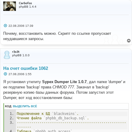
Carbofos
phpBB 1.4.4
С
22.08.2006 17:39
о
о
Почему, восстановить можно. Скрипт по ссылке пропускает
б
неудавшиеся запросы.
щ
е
н
и
r3s3t
е
phpBB 1.0.0
На счет ошибки 1062
С
27.08.2006 1:55
о
о
Я установил утилиту
Sypex Dumper Lite 1.0.7
, дал папке 'dumper' и
б
ее подпапке 'backup' права
CHMOD 777
. Закачал в 'backup'
щ
е
резервную копию базы данных форума. Потом запустил этот
н
Dumper, вот ход восстановления базы:
и
е
КОД:
ВЫДЕЛИТЬ ВСЁ
Подключение
к
БД
`blackveins`
.
Чтение
файла
`phpbb_db_backup.sql`
.
-----------------------------------------------------
-------
Таблица
`phpbb_auth_access`
.