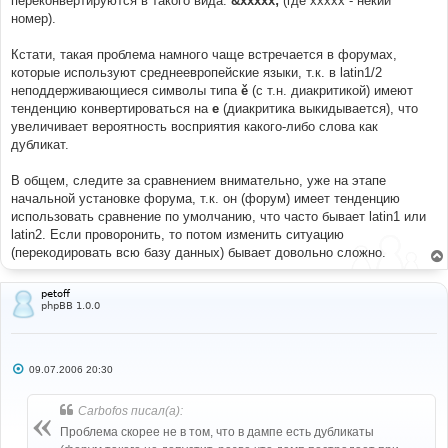
переконвертируются в такого вида:
&xxxxx;
(где ххххх - некий
номер).
Кстати, такая проблема намного чаще встречается в форумах,
которые используют среднеевропейские языки, т.к. в latin1/2
неподдерживающиеся символы типа
ě
(с т.н. диакритикой) имеют
тенденцию конвертироваться на
e
(диакритика выкидывается), что
увеличивает вероятность восприятия какого-либо слова как
дубликат.
В общем, следите за сравнением внимательно, уже на этапе
начальной установке форума, т.к. он (форум) имеет тенденцию
использовать сравнение по умолчанию, что часто бывает latin1 или
latin2. Если проворонить, то потом изменить ситуацию
(перекодировать всю базу данных) бывает довольно сложно.
petoff
phpBB 1.0.0
С
09.07.2006 20:30
о
о
б
Carbofos писал(а):
щ
е
Проблема скорее не в том, что в дампе есть дубликаты
н