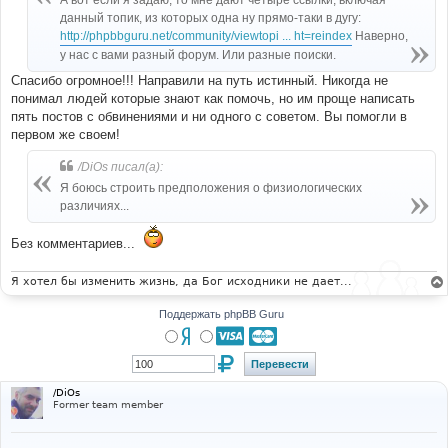
А вот если я задаю, то мне дают четыре ссылки, включая
н
данный топик, из которых одна ну прямо-таки в дугу:
и
е
http://phpbbguru.net/community/viewtopi ... ht=reindex
Наверно,
у нас с вами разный форум. Или разные поиски.
Спасибо огромное!!! Направили на путь истинный. Никогда не
понимал людей которые знают как помочь, но им проще написать
пять постов с обвинениями и ни одного с советом. Вы помогли в
первом же своем!
/DiOs писал(а):
Я боюсь строить предположения о физиологических
различиях...
Без комментариев...
Я хотел бы изменить жизнь, да Бог исходники не дает...
Поддержать phpBB Guru
/DiOs
Former team member