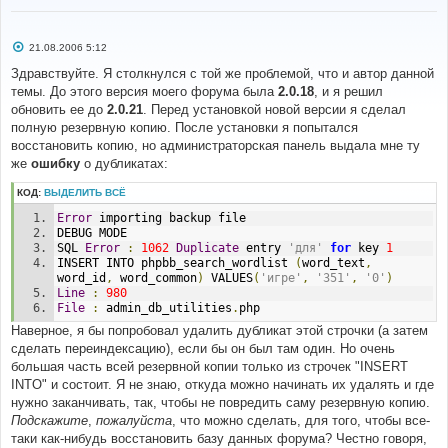
С
21.08.2006 5:12
о
о
Здравствуйте. Я столкнулся с той же проблемой, что и автор данной
б
темы. До этого версия моего форума была
2.0.18
, и я решил
щ
е
обновить ее до
2.0.21
. Перед установкой новой версии я сделал
н
полную резервную копию. После установки я попытался
и
е
восстановить копию, но администраторская панель выдала мне ту
же
ошибку
о дубликатах:
КОД:
ВЫДЕЛИТЬ ВСЁ
Error
 importing backup file 
DEBUG MODE 
SQL 
Error
:
1062
Duplicate
 entry 
'для'
for
 key 
1
INSERT INTO phpbb_search_wordlist 
(
word_text
,
word_id
,
 word_common
)
 VALUES
(
'игре'
,
'351'
,
'0'
)
Line
:
980
File
:
 admin_db_utilities
.
php
Наверное, я бы попробовал удалить дубликат этой строчки (а затем
сделать переиндексацию), если бы он был там один. Но очень
большая часть всей резервной копии только из строчек "INSERT
INTO" и состоит. Я не знаю, откуда можно начинать их удалять и где
нужно заканчивать, так, чтобы не повредить саму резервную копию.
Подскажите
,
пожалуйста
, что можно сделать, для того, чтобы все-
таки как-нибудь восстановить базу данных форума? Честно говоря,