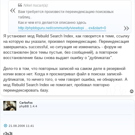
б
Nikel писал(а):
щ
е
Вам требуется произвести переиндексацию поисковых
н
таблиц .
и
е
Как и чем ето делается описанно здесь
http://phpbbguru.net/community/viewtopi ... ex&start=0
Я установил мод Rebuild Search Index, как говорится в теме, ссылку
на которую вы указали, произвел переиндексацию. Переиндексация
завершилась successful, но ситуация не изменилась - форум не
восстановлен (все темы пустые, без сообщений), а повторное
восстановление базы снова выдает ошибку о "дубликатах".
Дело-то в том, что повторных записей на самом деле в резервной
копии вовсе нет. Когда я просматривал файл в поисках записей-
дубликатов, то ничего того, о чем говорит ошибка, не обнаружил. А
мод Rebuild Search Index не помогает, пробовал повторно
переиндексировать базу.
Carbofos
phpBB 1.4.4
С
21.08.2006 11:41
о
о
r3s3t