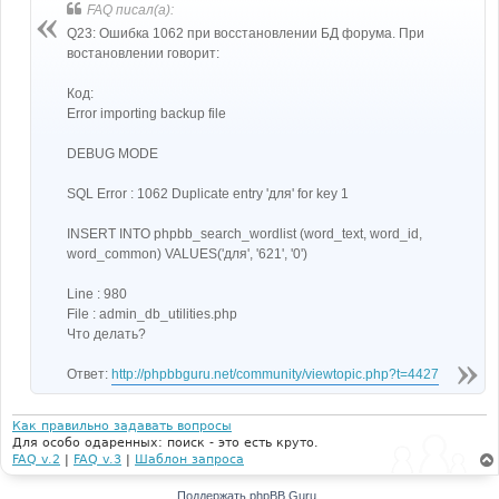
FAQ писал(а):
Q23: Ошибка 1062 при восстановлении БД форума. При
востановлении говорит:
Код:
Error importing backup file
DEBUG MODE
SQL Error : 1062 Duplicate entry 'для' for key 1
INSERT INTO phpbb_search_wordlist (word_text, word_id,
word_common) VALUES('для', '621', '0')
Line : 980
File : admin_db_utilities.php
Что делать?
Ответ:
http://phpbbguru.net/community/viewtopic.php?t=4427
Как правильно задавать вопросы
Для особо одаренных: поиск - это есть круто.
FAQ v.2
|
FAQ v.3
|
Шаблон запроса
Поддержать phpBB Guru