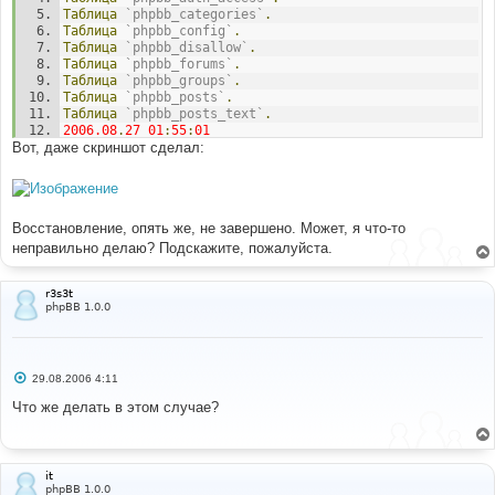
Таблица
`phpbb_categories`
.
Таблица
`phpbb_config`
.
Таблица
`phpbb_disallow`
.
Таблица
`phpbb_forums`
.
Таблица
`phpbb_groups`
.
Таблица
`phpbb_posts`
.
Таблица
`phpbb_posts_text`
.
2006.08
.
27
01
:
55
:
01
Вот, даже скриншот сделал:
Возникла
ошибка!
Неправильный
запрос.
You
 have an error 
in
 your SQL syntax
;
 check the 
manual that corresponds to your 
MySQL
 server version 
for
 the right syntax to 
use
 near 
'24'
,
'b44b5efacd'
,
Восстановление, опять же, не завершено. Может, я что-то
''
,
'[quote:b44b5efacd=\"evl\"]Играя в различные РПГ 
и обмени'
 at line 
1
(
256
)
неправильно делаю? Подскажите, пожалуйста.
r3s3t
phpBB 1.0.0
С
29.08.2006 4:11
о
о
Что же делать в этом случае?
б
щ
е
н
и
it
е
phpBB 1.0.0