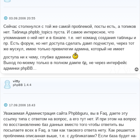
С
03.09.2006 20:55
о
о
Сейчас столкнулся с той же самой проблемой, посты есть, а топиков
б
нет. Таблица phpbb_topics пуста. И самое интересное, что
щ
е
упоминания о ней нет и в бэкапе. т.е. нет команд создания таблицы и
н
пр. Есть форум, но нет доступа сделать дамп подчистую, через тот
и
е
же мускул, имею только превилегии админа, который не имеет
доступа ни к чему, глубже админки
Выход по-моему только в полном дампе бд, не через интерфейс
админки phpBB...
vitty
phpBB 1.4.4
С
17.09.2006 16:43
о
о
Уважаемая Администрация сайта Phpbbguru, вы в Faq, даете эту
б
ссылку типа с ответом на вопрос, а его тут нет. И при этом на вопрос
щ
е
по восстановлению баз данных вместо того чтобы ответить вы
н
посылаете всех в Faq, а там как такового ответа нету. Как решается
и
е
проблемма описанная выше, т.е. с дубликатами? Если база будет на-