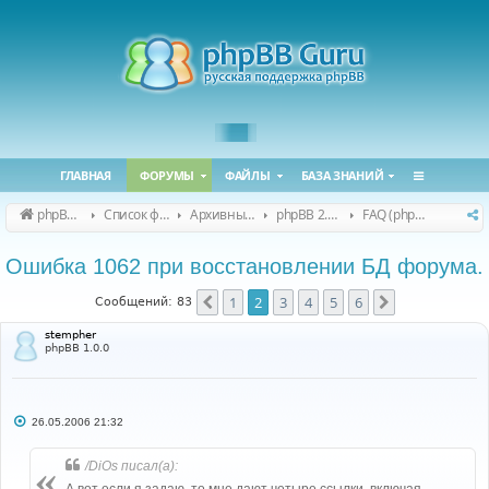
ГЛАВНАЯ
ФОРУМЫ
ФАЙЛЫ
БАЗА ЗНАНИЙ
phpBB Guru
Список форумов
Архивные форумы
phpBB 2.0.x (архив)
FAQ (phpBB 2.0.x)
Ошибка 1062 при восстановлении БД форума.
1
2
3
4
5
6
Пред.
След.
Сообщений: 83
stempher
phpBB 1.0.0
С
26.05.2006 21:32
о
о
б
/DiOs писал(а):
щ
е