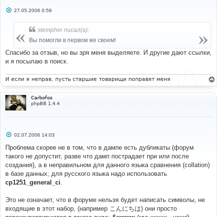
С
27.05.2006 0:59
о
о
б
stempher писал(а):
щ
е
Вы помогли в первом же своем!
н
и
Спасибо за отзыв, но вы зря меня выделяете. И другие дают ссылки,
е
и я посылаю в поиск.
И если я неправ, пусть старшие товарищи поправят меня
Carbofos
phpBB 1.4.4
С
02.07.2006 14:03
о
о
Проблема скорее не в том, что в дампе есть дубликаты (форум
б
такого не допустит, разве что дамп пострадает при или после
щ
е
создания), а в неправильном для данного языка сравнения (collation)
н
в базе данных; для русского языка надо использовать
и
е
cp1251_general_ci
.
Это не означает, что в форуме нельзя будет написать символы, не
входящие в этот набор, (например こんにちは) они просто