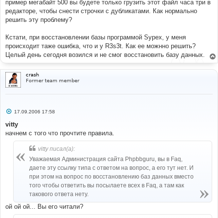
пример мегабайт 500 вы будете только грузить этот файл часа три в
редакторе, чтобы снести строчки с дубликатами. Как нормально
решить эту проблему?
Кстати, при восстановлении базы программой Sypex, у меня
происходит таже ошибка, что и у R3s3t. Как ее можнно решить?
Целый день сегодня возился и не смог восстановить базу данных.
crash
Former team member
С
17.09.2006 17:58
о
о
vitty
б
начнем с того что прочтите правила.
щ
е
н
vitty писал(а):
и
е
Уважаемая Администрация сайта Phpbbguru, вы в Faq,
даете эту ссылку типа с ответом на вопрос, а его тут нет. И
при этом на вопрос по восстановлению баз данных вместо
того чтобы ответить вы посылаете всех в Faq, а там как
такового ответа нету.
ой ой ой... Вы его читали?