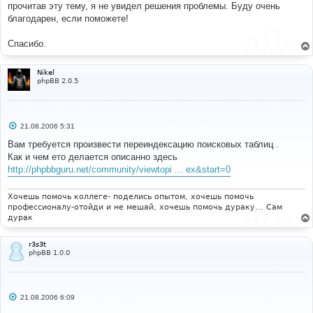
прочитав эту тему, я не увидел решения проблемы. Буду очень
благодарен, если поможете!
Спасибо.
Nikel
phpBB 2.0.5
С
21.08.2006 5:31
о
о
Вам требуется произвести переиндексацию поисковых таблиц .
б
Как и чем ето делается описанно здесь
щ
е
http://phpbbguru.net/community/viewtopi ... ex&start=0
н
и
е
Хочешь помочь коллеге- поделись опытом, хочешь помочь
профессионалу-отойди и не мешай, хочешь помочь дураку... Сам
дурак
r3s3t
phpBB 1.0.0
С
21.08.2006 6:09
о
о