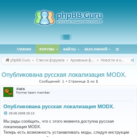
ГЛАВНАЯ
ФОРУМЫ
ФАЙЛЫ
БАЗА ЗНАНИЙ
phpBB Guru
Список форумов
Архивные форумы
Новости и объявления (архив)
Опубликована русская локализация MODX.
Сообщений: 1 • Страница
1
из
1
Alek$
Former team member
Опубликована русская локализация MODX.
С
29.06.2008 20:13
о
о
Мы рады сообщить, что с этого момента доступна русская
б
локализация MODX.
щ
е
Теперь есть возможность устанавливать моды, следуя инструкции
н