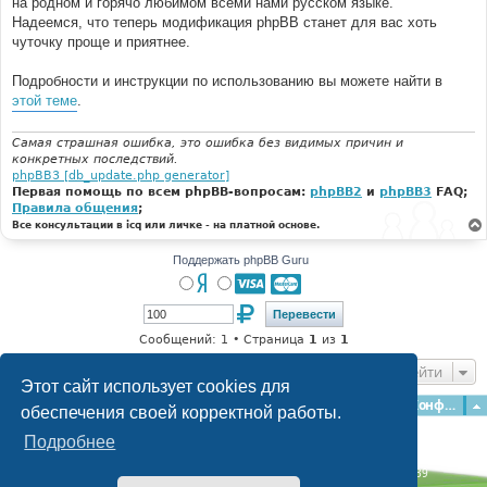
на родном и горячо любимом всеми нами русском языке.
и
е
Надеемся, что теперь модификация phpBB станет для вас хоть
чуточку проще и приятнее.
Подробности и инструкции по использованию вы можете найти в
этой теме
.
Самая страшная ошибка, это ошибка без видимых причин и
конкретных последствий.
phpBB3 [db_update.php generator]
Первая помощь по всем phpBB-вопросам:
phpBB2
и
phpBB3
FAQ;
Правила общения
;
Все консультации в icq или личке - на платной основе.
Поддержать phpBB Guru
Сообщений: 1 • Страница
1
из
1
Перейти
Этот сайт использует cookies для
Главная
Форумы
Наша команда
О команде
Конфиденциальность
обеспечения своей корректной работы.
Подробнее
Time: 0.095s
| Peak Memory Usage: 2.82 МБ | GZIP: Off |
Queries: 39