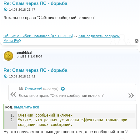
Re: Спам через ЛС - борьба
С
14.08.2018 21:47
о
о
Локальное право "Счётчик сообщений включён"
б
щ
е
н
и
Общие ошибки новичков (07.11.2005)
&
Как задавать вопросы
е
Мини FAQ
southklad
phpBB 3.1.0 RC4
Re: Спам через ЛС - борьба
С
15.08.2018 12:42
о
о
б
Татьяна5
писал(а):
щ
е
Локальное право "Счётчик сообщений включён"
н
и
е
КОД:
ВЫДЕЛИТЬ ВСЁ
Счётчик
сообщений
включён
Учтите,
что
данная
установка
эффективна
только
при
создании
новых
сообщений.
Ну это получается только для новых тем, а не сообщений тоже?