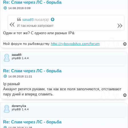
Re: Спам через ЛС - борьба
С
14.08.2018 0:09
о
о
б
sasa85
писал(а):
щ
е
И так ночью запускает
н
и
Один и тот же? С одного или разных IP&
е
Мой форум по рыбоводству
http://rybovodstvo.com/forum
sasa85
phpBB 1.4.4
Re: Спам через ЛС - борьба
С
14.08.2018 11:21
о
о
Ip разный
б
Аккаунт регится руками, так как все поля заполняются, отстаивают
щ
е
пару дней и вперед спамить.
н
и
е
doremyka
phpBB 1.4.4
Re: Спам через ЛС - борьба
С
14.08.2018 11:35