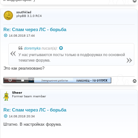
southklad
phpBB 3.1.0 RC4
Re: Спам через ЛС - борьба
С
14.08.2018 17:44
о
о
б
doremyka
писал(а):
щ
е
У нас учитываются посты только в подфорумах по основной
н
тематике форума.
и
е
Это как реализовано?
Sheer
Former team member
Re: Спам через ЛС - борьба
С
14.08.2018 20:34
о
о
Штатно. В настройках форума.
б
щ
е
н