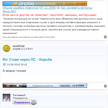
и
е
Общие ошибки новичков (07.11.2005)
&
Как задавать вопросы
Мини FAQ
Если ничто другое не помогает, прочтите, наконец, инструкцию!
"Никакая инструкция не может перечислить всех обязанностей должностного лица,
предусмотреть все отдельные случаи и дать вперёд соответствующие указания, а
поэтому господа инженеры должны проявить инициативу и, руководствуясь знаниями
своей специальности и пользой дела, принять все усилия для оправдания своего
назначения".
Циркуляр Морского технического комитета №15 от 29.11.1910 г.
southklad
phpBB 3.1.0 RC4
Re: Спам через ЛС - борьба
С
14.08.2018 20:41
о
о
А можно точнее
б
щ
е
н
и
е
Татьяна5
Поддержка