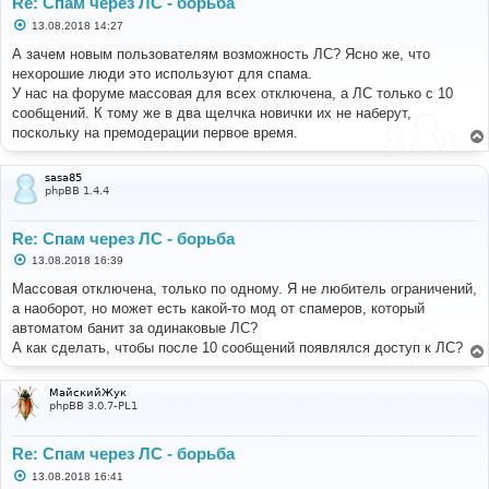
Re: Спам через ЛС - борьба
С
13.08.2018 14:27
о
о
А зачем новым пользователям возможность ЛС? Ясно же, что
б
нехорошие люди это используют для спама.
щ
е
У нас на форуме массовая для всех отключена, а ЛС только с 10
н
сообщений. К тому же в два щелчка новички их не наберут,
и
е
поскольку на премодерации первое время.
sasa85
phpBB 1.4.4
Re: Спам через ЛС - борьба
С
13.08.2018 16:39
о
о
Массовая отключена, только по одному. Я не любитель ограничений,
б
а наоборот, но может есть какой-то мод от спамеров, который
щ
е
автоматом банит за одинаковые ЛС?
н
А как сделать, чтобы после 10 сообщений появлялся доступ к ЛС?
и
е
МайскийЖук
phpBB 3.0.7-PL1
Re: Спам через ЛС - борьба
С
13.08.2018 16:41
о