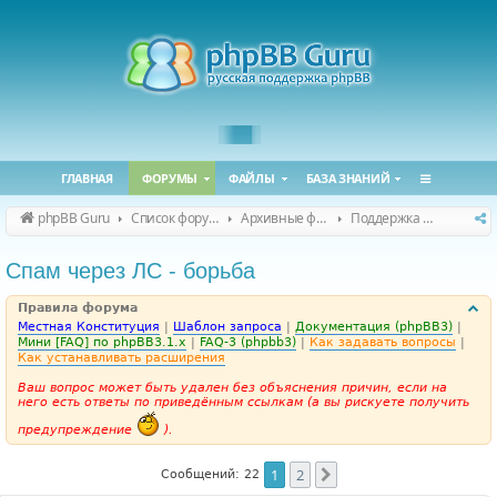
ГЛАВНАЯ
ФОРУМЫ
ФАЙЛЫ
БАЗА ЗНАНИЙ
phpBB Guru
Список форумов
Архивные форумы
Поддержка phpBB 3.1.x
Спам через ЛС - борьба
Правила форума
Местная Конституция
|
Шаблон запроса
|
Документация (phpBB3)
|
Мини [FAQ] по phpBB3.1.x
|
FAQ-3 (phpbb3)
|
Как задавать вопросы
|
Как устанавливать расширения
Ваш вопрос может быть удален без объяснения причин, если на
него есть ответы по приведённым ссылкам (а вы рискуете получить
предупреждение
).
1
2
След.
Сообщений: 22