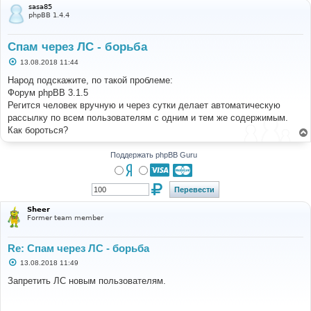
sasa85
phpBB 1.4.4
Спам через ЛС - борьба
С
13.08.2018 11:44
о
о
Народ подскажите, по такой проблеме:
б
Форум phpBB 3.1.5
щ
е
Регится человек вручную и через сутки делает автоматическую
н
рассылку по всем пользователям с одним и тем же содержимым.
и
е
Как бороться?
Поддержать phpBB Guru
Sheer
Former team member
Re: Спам через ЛС - борьба
С
13.08.2018 11:49
о
о
Запретить ЛС новым пользователям.
б
щ
е