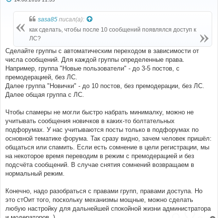
о
о
б
sasa85
писал(а):
щ
е
как сделать, чтобы после 10 сообщений появлялся доступ к
н
ЛС?
и
е
Сделайте группы с автоматическим переходом в зависимости от
числа сообщений. Для каждой группы определенные права.
Например, группа "Новые пользователи" - до 3-5 постов, с
премодерацией, без ЛС.
Далее группа "Новички" - до 10 постов, без премодерации, без ЛС.
Далее общая группа с ЛС.
Чтобы спамеры не могли быстро набрать минималку, можно не
учитывать сообщения новичков в каких-то болтательных
подфорумах. У нас учитываются посты только в подфорумах по
основной тематике форума. Так сразу видно, зачем человек пришёл:
общаться или спамить. Если есть сомнение в цели регистрации, мы
на некоторое время переводим в режим с премодерацией и без
подсчёта сообщений. В случае снятия сомнений возвращаем в
нормальный режим.
Конечно, надо разобраться с правами групп, правами доступа. Но
это стОит того, поскольку механизмы мощные, можно сделать
любую настройку для дальнейшей спокойной жизни администратора
и модераторов. )