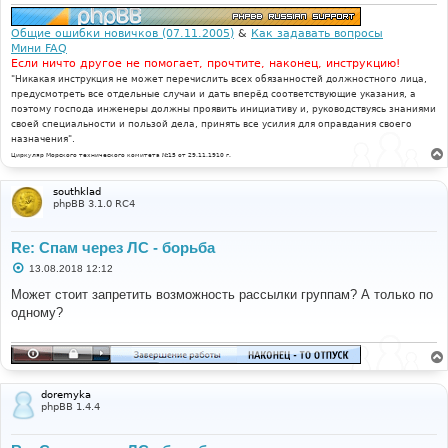
н
и
е
Общие ошибки новичков (07.11.2005)
&
Как задавать вопросы
Мини FAQ
Если ничто другое не помогает, прочтите, наконец, инструкцию!
"Никакая инструкция не может перечислить всех обязанностей должностного лица,
предусмотреть все отдельные случаи и дать вперёд соответствующие указания, а
поэтому господа инженеры должны проявить инициативу и, руководствуясь знаниями
своей специальности и пользой дела, принять все усилия для оправдания своего
назначения".
Циркуляр Морского технического комитета №15 от 29.11.1910 г.
southklad
phpBB 3.1.0 RC4
Re: Спам через ЛС - борьба
С
13.08.2018 12:12
о
о
Может стоит запретить возможность рассылки группам? А только по
б
одному?
щ
е
н
и
е
doremyka
phpBB 1.4.4