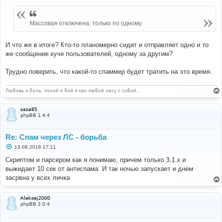
о
б
щ
Массовая отключена, только по одному.
е
н
и
е
И что же в итоге? Кто-то планомерно сидит и отправляет одно и то
же сообщение куче пользователей, одному за другим?
Трудно поверить, что какой-то спаммер будет тратить на это время.
Любовь и боль, покой и бой я как любой несу с собой…
sasa85
phpBB 1.4.4
Re: Спам через ЛС - борьба
С
13.08.2018 17:11
о
о
Скриптом и парсером как я понимаю, причем только 3.1.х и
б
выжидает 10 сек от антиспама. И так ночью запускает и днем
щ
е
засрвна у всех личка
н
и
е
Aleksej2000
phpBB 2.0.4