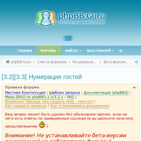
ГЛАВНАЯ
ФОРУМЫ
ФАЙЛЫ
БАЗА ЗНАНИЙ
phpBB Guru
Список форумов
Расширения phpBB
Бета-версии расширений для phpBB
[3.2][3.3] Нумерация гостей
Правила форума
Местная Конституция
|
Шаблон запроса
|
Документация (phpBB3)
|
Мини [FAQ] по phpBB3.1.x/3.2.x
|
FAQ
|
Внимание! Прежде чем создать тему - прочти!
|
Как задавать вопросы
|
Как устанавливать расширения
Ваш вопрос может быть удален без объяснения причин, если на
него есть ответы по приведённым ссылкам (а вы рискуете получить
предупреждение
).
Внимание! Не устанавливайте бета-версии