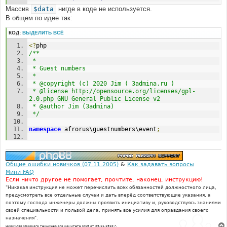
Массив
$data
нигде в коде не используется.
В общем по идее так:
КОД:
ВЫДЕЛИТЬ ВСЁ
<?
php
/**
 * 
 * Guest numbers
 * 
 * @copyright (c) 2020 Jim ( 3admina.ru )
 * @license http://opensource.org/licenses/gpl-
2.0.php GNU General Public License v2
 * @author Jim (3admina)
 */
namespace
 afrorus\guestnumbers\event
;
use
Symfony
\Component\EventDispatcher\EventSubscriberInte
rface
;
Общие ошибки новичков (07.11.2005)
&
Как задавать вопросы
Мини FAQ
/**
Если ничто другое не помогает, прочтите, наконец, инструкцию!
 * Event listener
"Никакая инструкция не может перечислить всех обязанностей должностного лица,
 */
предусмотреть все отдельные случаи и дать вперёд соответствующие указания, а
class
 listener 
implements
EventSubscriberInterface
поэтому господа инженеры должны проявить инициативу и, руководствуясь знаниями
{
своей специальности и пользой дела, принять все усилия для оправдания своего
назначения".
/** @var \phpbb\user */
Циркуляр Морского технического комитета №15 от 29.11.1910 г.