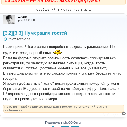
расширений на работающие форумы!
Сообщений: 8 • Страница
1
из
1
Джим
phpBB 2.0.0
[3.2][3.3] Нумерация гостей
С
26.07.2020 0:07
о
о
Всем привет! Тоже решил попробовать сделать расширение. Не
б
судите строго, первый опыт.
щ
е
Если на форуме открыта возможность создавать сообщения без
н
регистрации, то зачастую возникает ситуация, когда "гость"
и
е
общается с "гостем" (гостевые никнеймы не все указывают).
В таких диалогах читателю сложно понять кто с кем беседует и что
говорит.
Я решил добавлять к "гостю" некий трёхзначный номер. Он у меня
берется из IP-адреса - со второй по четвёртую цифру. Ведь начало
IP-адреса у одного провайдера меняется редко, а значит гостям
надолго привяжутся их номера.
У вас нет необходимых прав для просмотра вложений в этом
сообщении.
Поддержать phpBB Guru