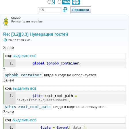
Sheer
Former team member
Re: [3.2][3.3] Нумерация гостей
С
26.07.2020 2:01
о
о
Зачем
б
щ
КОД:
ВЫДЕЛИТЬ ВСЁ
е
н
global
$phpbb_container
;
и
е
?
$phpbb_container
нигде в коде не используется.
Зачем
КОД:
ВЫДЕЛИТЬ ВСЁ
$this
->
ext_root_path 
=
'ext/afrorus/guestnumbers'
;
$this->ext_root_path
нигде в коде не используется.
Зачем
КОД:
ВЫДЕЛИТЬ ВСЁ
$data
=
$event
[
'data'
];