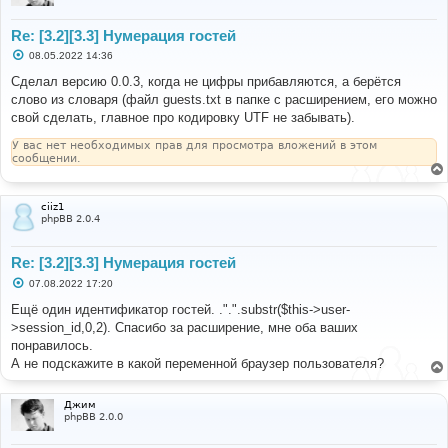
Re: [3.2][3.3] Нумерация гостей
С
08.05.2022 14:36
о
о
Сделал версию 0.0.3, когда не цифры прибавляются, а берётся
б
слово из словаря (файл guests.txt в папке с расширением, его можно
щ
е
свой сделать, главное про кодировку UTF не забывать).
н
и
У вас нет необходимых прав для просмотра вложений в этом
е
сообщении.
ciiz1
phpBB 2.0.4
Re: [3.2][3.3] Нумерация гостей
С
07.08.2022 17:20
о
о
Ещё один идентификатор гостей. .".".substr($this->user-
б
>session_id,0,2). Спасибо за расширение, мне оба ваших
щ
е
понравилось.
н
А не подскажите в какой переменной браузер пользователя?
и
е
Джим
phpBB 2.0.0