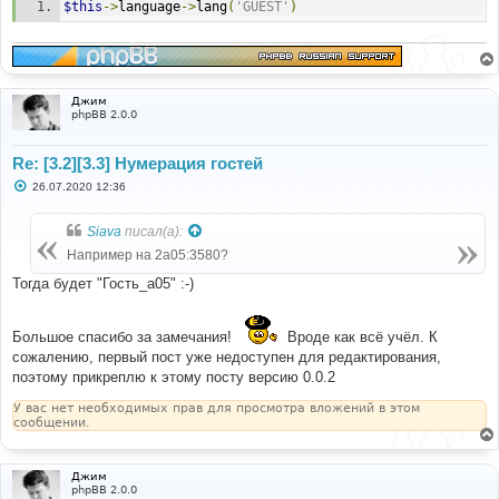
е
{
$this
->
language
->
lang
(
'GUEST'
)
$event
[
'username'
]
=
$this
->
user
-
>
lang
[
'GUEST'
]
.
'_'
.
substr
(
str_replace
(
'.'
,
''
,
$this
->
user
->
ip
),
1
,
3
);
}
}
Джим
}
phpBB 2.0.0
Re: [3.2][3.3] Нумерация гостей
С
26.07.2020 12:36
о
о
б
Siava
писал(а):
щ
е
Например на 2a05:3580?
н
и
Тогда будет "Гость_a05" :-)
е
Большое спасибо за замечания!
Вроде как всё учёл. К
сожалению, первый пост уже недоступен для редактирования,
поэтому прикреплю к этому посту версию 0.0.2
У вас нет необходимых прав для просмотра вложений в этом
сообщении.
Джим
phpBB 2.0.0