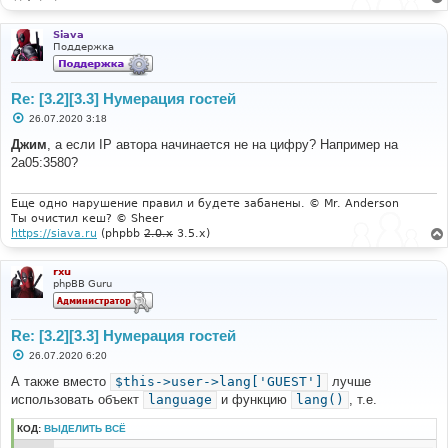
protected
$user
;
/**
Siava
	 * Constructor of event listener
Поддержка
	 *
	 * @param \phpbb\user							
$user			User object
Re: [3.2][3.3] Нумерация гостей
	 */
С
26.07.2020 3:18
public
function
 __construct
(
\phpbb\user 
$user
)
о
{
о
Джим
, а если IP автора начинается не на цифру? Например на
$this
->
user 
=
$user
;
б
2a05:3580?
щ
}
е
н
/**
и
Еще одно нарушение правил и будете забанены. © Mr. Anderson
	 * Assign functions defined in this class to 
е
Ты очистил кеш? © Sheer
event listeners in the core
https://siava.ru
(phpbb
2.0.x
3.5.x)
	 */
static
public
function
 getSubscribedEvents
()
{
rxu
phpBB Guru
return
array
(
'core.modify_submit_post_data'
=>
'change_username_when_sending'
,
);
Re: [3.2][3.3] Нумерация гостей
}
С
26.07.2020 6:20
о
public
function
о
А также вместо
$this->user->lang['GUEST']
лучше
б
change_username_when_sending
(
$event
)
использовать объект
language
и функцию
lang()
, т.е.
щ
{
е
н
КОД:
ВЫДЕЛИТЬ ВСЁ
if
(!
$event
[
'username'
])
и