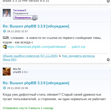
phpbb 3.3.10 PHP Version 8.0.15
Татьяна5
Поддержка
Re: Вышел phpBB 3.3.9 [обсуждаем]
С
29.11.2022 21:57
о
о
G20
, словами - в новости по ссылке из первого сообщения темы,
б
кодом - как всегда с
щ
е
https://download.phpbb.com/pub/release/ ... -patch.zip
н
и
е
Общие ошибки новичков (07.11.2005)
&
Как задавать вопросы
Мини FAQ
Mic70
phpBB 2.0.1
Re: Вышел phpBB 3.3.9 [обсуждаем]
С
29.11.2022 22:39
о
о
Когда уже дефолтный стиль обновят? Старый своей древностью
б
пугает пользователей, а сторонние, ни один нормально не работает.
щ
е
н
Отправлено спустя 3 минуты 1 секунду:
и