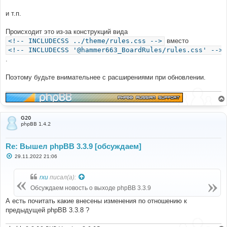
и т.п.
Происходит это из-за конструкций вида
<!-- INCLUDECSS ../theme/rules.css -->
вместо
<!-- INCLUDECSS '@hammer663_BoardRules/rules.css' -->
.
Поэтому будьте внимательнее с расширениями при обновлении.
G20
phpBB 1.4.2
Re: Вышел phpBB 3.3.9 [обсуждаем]
С
29.11.2022 21:06
о
о
б
rxu
писал(а):
щ
е
Обсуждаем новость о выходе phpBB 3.3.9
н
и
А есть почитать какие внесены изменения по отношению к
е
предыдущей phpBB 3.3.8 ?