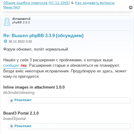
и
Общие ошибки новичков (07.11.2005)
&
Как задавать вопросы
е
Мини FAQ
dimassamid
phpBB 2.0.2
Re: Вышел phpBB 3.3.9 [обсуждаем]
С
30.11.2022 3:32
о
о
Форум обновил, полёт нормальный.
б
щ
е
Нашёл у себя 3 расширения с проблемами, о которых выше
н
сообщил
rxu
. Расширения старые и обновляться не планируют.
и
е
Везде внёс некоторые исправления. Продублирую их здесь, может
кому-то пригодится.
Inline images in attachment 1.0.0
bb3mobi/inlineimg
Решение
Board3 Portal 2.1.0
board3/portal
Решение