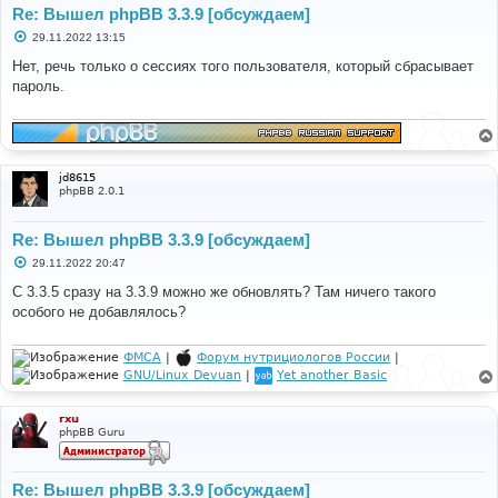
Re: Вышел phpBB 3.3.9 [обсуждаем]
С
29.11.2022 13:15
о
о
Нет, речь только о сессиях того пользователя, который сбрасывает
б
пароль.
щ
е
н
и
е
jd8615
phpBB 2.0.1
Re: Вышел phpBB 3.3.9 [обсуждаем]
С
29.11.2022 20:47
о
о
С 3.3.5 сразу на 3.3.9 можно же обновлять? Там ничего такого
б
особого не добавлялось?
щ
е
н
и
ФМСА
|
Форум нутрициологов России
|
е
GNU/Linux Devuan
|
Yet another Basic
rxu
phpBB Guru
Re: Вышел phpBB 3.3.9 [обсуждаем]