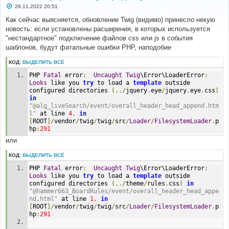
С
29.11.2022 20:51
о
о
Как сейчас выясняется, обновление Twig (видимо) принесло некую
б
новость: если установлены расширения, в которых используется
щ
е
"нестандартное" подключение файлов css или js в события
н
шаблонов, будут фатальные ошибки PHP, наподобие
и
е
КОД:
ВЫДЕЛИТЬ ВСЁ
PHP 
Fatal
 error
:
Uncaught
Twig
\Error\LoaderError
:
Looks
 like you 
try
 to load a 
template
 outside 
configured directories 
(../
jquery
.
eye
/
jquery
.
eye
.
css
)
in
"@alg_liveSearch/event/overall_header_head_append.htm
l"
 at line 
4.
in
[
ROOT
]/
vendor
/
twig
/
twig
/
src
/
Loader
/
FilesystemLoader
.
p
hp
:
291
или
КОД:
ВЫДЕЛИТЬ ВСЁ
PHP 
Fatal
 error
:
Uncaught
Twig
\Error\LoaderError
:
Looks
 like you 
try
 to load a 
template
 outside 
configured directories 
(../
theme
/
rules
.
css
)
in
"@hammer663_BoardRules/event/overall_header_head_appe
nd.html"
 at line 
1.
in
[
ROOT
]/
vendor
/
twig
/
twig
/
src
/
Loader
/
FilesystemLoader
.
p
hp
:
291