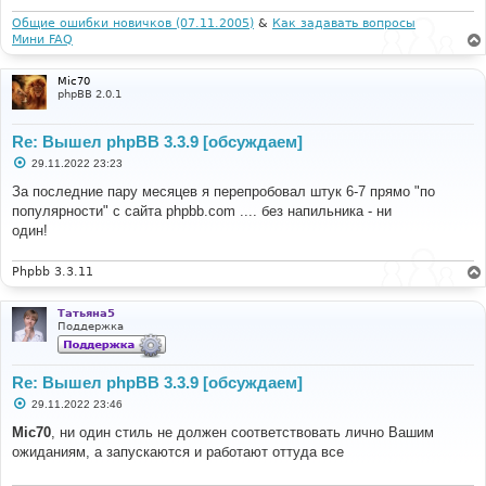
Общие ошибки новичков (07.11.2005)
&
Как задавать вопросы
Мини FAQ
Mic70
phpBB 2.0.1
Re: Вышел phpBB 3.3.9 [обсуждаем]
С
29.11.2022 23:23
о
о
За последние пару месяцев я перепробовал штук 6-7 прямо "по
б
популярности" с сайта phpbb.com .... без напильника - ни
щ
е
один!
н
и
е
Phpbb 3.3.11
Татьяна5
Поддержка
Re: Вышел phpBB 3.3.9 [обсуждаем]
С
29.11.2022 23:46
о
о
Mic70
, ни один стиль не должен соответствовать лично Вашим
б
ожиданиям, а запускаются и работают оттуда все
щ
е
н