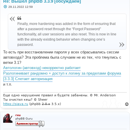
Re: Вышел phpBB 3.3.9 [обсуждаем]
С
29.11.2022 12:59
о
о
б
щ
Finally, more hardening was added in the form of ensuring that
е
н
after a password reset through the “Forgot Password”
и
functionality, all user sessions are also reset. This is now in line
е
with the already existing behavior when changing one’s
password.
То есть при восстановлении пароля у всех сбрасывались сессии
автовхода? Эта проблема была случаем не из тех, что тянулись с
ветки 3.1?
Автологин (автовход) некорректно работает
Разлогинивает рандомно + доступ к логину за пределами форума
[3.3.3] Слетает авторизация
и т.п.
Еще одно нарушение правил и будете забанены. © Mr. Anderson
Ты очистил кеш? © Sheer
https://siava.ru
(phpbb
2.0.x
3.5.x)
rxu
phpBB Guru