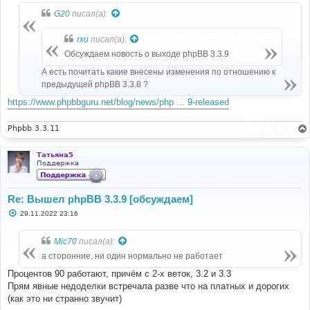
е
G20
писал(а):
rxu
писал(а):
Обсуждаем новость о выходе phpBB 3.3.9
А есть почитать какие внесены изменения по отношению к
предыдущей phpBB 3.3.8 ?
https://www.phpbbguru.net/blog/news/php ... 9-released
Phpbb 3.3.11
Татьяна5
Поддержка
Re: Вышел phpBB 3.3.9 [обсуждаем]
С
29.11.2022 23:16
о
о
б
Mic70
писал(а):
щ
е
а сторонние, ни один нормально не работает
н
и
Процентов 90 работают, причём с 2-х веток, 3.2 и 3.3
е
Прям явные недоделки встречала разве что на платных и дорогих
(как это ни странно звучит)