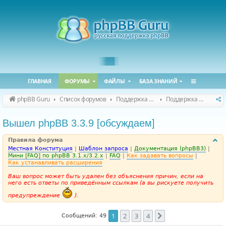
ГЛАВНАЯ
ФОРУМЫ
ФАЙЛЫ
БАЗА ЗНАНИЙ
phpBB Guru
Список форумов
Поддержка phpBB
Поддержка phpBB 3.3.x
Вышел phpBB 3.3.9 [обсуждаем]
Правила форума
Местная Конституция
|
Шаблон запроса
|
Документация (phpBB3)
|
Мини [FAQ] по phpBB 3.1.x/3.2.x
|
FAQ
|
Как задавать вопросы
|
Как устанавливать расширения
Ваш вопрос может быть удален без объяснения причин, если на
него есть ответы по приведённым ссылкам (а вы рискуете получить
предупреждение
).
1
2
3
4
След.
Сообщений: 49