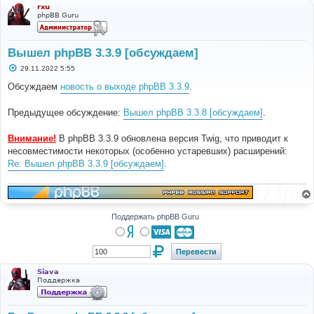
rxu
phpBB Guru
Вышел phpBB 3.3.9 [обсуждаем]
С
29.11.2022 5:55
о
о
Обсуждаем
новость о выходе phpBB 3.3.9
.
б
щ
е
Предыдущее обсуждение:
Вышел phpBB 3.3.8 [обсуждаем]
.
н
и
е
Внимание!
В phpBB 3.3.9 обновлена версия Twig, что приводит к
несовместимости некоторых (особенно устаревших) расширений:
Re: Вышел phpBB 3.3.9 [обсуждаем]
.
Поддержать phpBB Guru
Siava
Поддержка