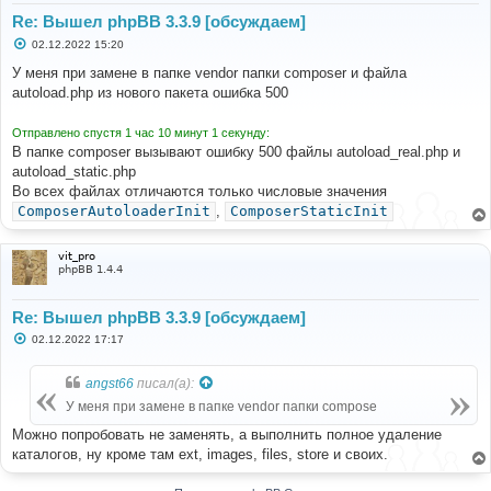
Re: Вышел phpBB 3.3.9 [обсуждаем]
С
02.12.2022 15:20
о
о
У меня при замене в папке vendor папки composer и файла
б
autoload.php из нового пакета ошибка 500
щ
е
н
Отправлено спустя 1 час 10 минут 1 секунду:
и
е
В папке composer вызывают ошибку 500 файлы autoload_real.php и
autoload_static.php
Во всех файлах отличаются только числовые значения
ComposerAutoloaderInit
,
ComposerStaticInit
vit_pro
phpBB 1.4.4
Re: Вышел phpBB 3.3.9 [обсуждаем]
С
02.12.2022 17:17
о
о
б
angst66
писал(а):
щ
е
У меня при замене в папке vendor папки compose
н
и
Можно попробовать не заменять, а выполнить полное удаление
е
каталогов, ну кроме там ext, images, files, store и своих.