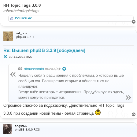
RH Topic Tags 3.0.0
robertheim/topictags
Решение
vit_pro
phpBB 1.4.4
Re: Вышел phpBB 3.3.9 [обсуждаем]
С
30.11.2022 8:27
о
о
б
dimassamid
писал(а):
щ
е
Нашёл у себя 3 расширения с проблемами, о которых выше
н
сообщил rxu. Расширения старые и обновляться не
и
е
планируют.
Везде внёс некоторые исправления. Продублирую их здесь,
может кому-то пригодится.
Огромное спасибо за подсказочку. Действительно RH Topic Tags
3.0.0 при создании новой темы - белая страница
angst66
phpBB 3.0.0 RC3