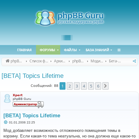
ГЛАВНАЯ
ФОРУМЫ
ФАЙЛЫ
БАЗА ЗНАНИЙ
phpBB Guru
Список форумов
Архивные форумы
phpBB 2.0.x (архив)
Модификация phpBB 2.0.x
Бета-версии модов для phpBB 2.0.x
[BETA] Topics Lifetime
1
2
3
4
5
6
След.
Сообщений: 88
Xpert
phpBB Guru
[BETA] Topics Lifetime
С
01.01.2006 22:25
о
о
Мод добавляет возможность отложенного помещения темы в
б
корзину. Если какая-то тема неатуальна, но она должна еще какое-то
щ