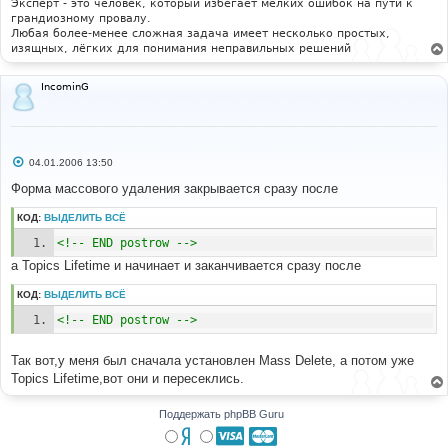
Эксперт - это человек, который избегает мелких ошибок на пути к
грандиозному провалу.
Любая более-менее сложная задача имеет несколько простых,
изящных, лёгких для понимания неправильных решений
IncominG
С
04.01.2006 13:50
о
о
Форма массового удаления закрывается сразу после
б
щ
КОД:
ВЫДЕЛИТЬ ВСЁ
е
н
<!-- END postrow -->
и
е
а Topics Lifetime и начинает и заканчивается сразу после
КОД:
ВЫДЕЛИТЬ ВСЁ
<!-- END postrow -->
Так вот,у меня был сначала установлен Mass Delete, а потом уже
Topics Lifetime,вот они и пересеклись.
Поддержать phpBB Guru