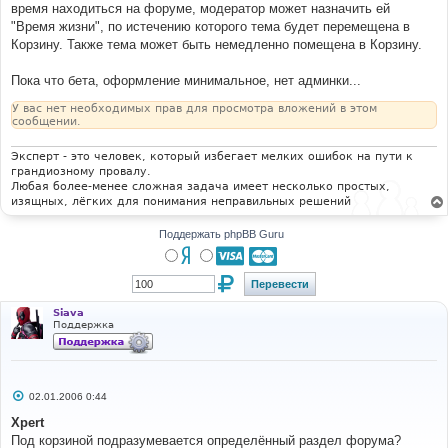
е
время находиться на форуме, модератор может назначить ей
н
"Время жизни", по истечению которого тема будет перемещена в
и
е
Корзину. Также тема может быть немедленно помещена в Корзину.
Пока что бета, оформление минимальное, нет админки...
У вас нет необходимых прав для просмотра вложений в этом
сообщении.
Эксперт - это человек, который избегает мелких ошибок на пути к
грандиозному провалу.
Любая более-менее сложная задача имеет несколько простых,
изящных, лёгких для понимания неправильных решений
Поддержать phpBB Guru
Siava
Поддержка
С
02.01.2006 0:44
о
о
Xpert
б
Под корзиной подразумевается определённый раздел форума?
щ