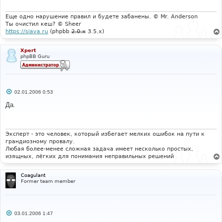
е
н
и
Еще одно нарушение правил и будете забанены. © Mr. Anderson
е
Ты очистил кеш? © Sheer
https://siava.ru
(phpbb
2.0.x
3.5.x)
Xpert
phpBB Guru
С
02.01.2006 0:53
о
о
Да.
б
щ
е
н
и
Эксперт - это человек, который избегает мелких ошибок на пути к
е
грандиозному провалу.
Любая более-менее сложная задача имеет несколько простых,
изящных, лёгких для понимания неправильных решений
Coagulant
Former team member
С
03.01.2006 1:47
о