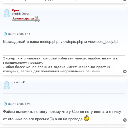
Xpert
phpBB Guru
С
04.01.2006 1:11
о
о
Выкладывайте ваши modcp.php, viewtopic.php м viewtopic_body.tpl
б
щ
е
н
и
Эксперт - это человек, который избегает мелких ошибок на пути к
е
грандиозному провалу.
Любая более-менее сложная задача имеет несколько простых,
изящных, лёгких для понимания неправильных решений
IncominG
С
04.01.2006 1:26
о
о
Файлы выложить не могу потому что у Сергея нету инета, а я пишу
б
щ
от его ника по его просьбе ))) а он на проводе
е
н
и