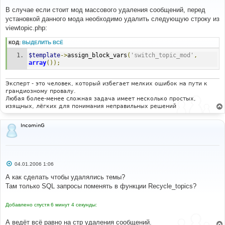
о
о
В случае если стоит мод массового удаления сообщений, перед
б
установкой данного мода необходимо удалить следующую строку из
щ
е
viewtopic.php:
н
и
КОД:
ВЫДЕЛИТЬ ВСЁ
е
$template
->
assign_block_vars
(
'switch_topic_mod'
,
array
());
Эксперт - это человек, который избегает мелких ошибок на пути к
грандиозному провалу.
Любая более-менее сложная задача имеет несколько простых,
изящных, лёгких для понимания неправильных решений
IncominG
С
04.01.2006 1:06
о
о
А как сделать чтобы удалялись темы?
б
Там только SQL запросы поменять в функции Recycle_topics?
щ
е
н
Добавлено спустя 6 минут 4 секунды:
и
е
А ведёт всё равно на стр удаления сообщений.