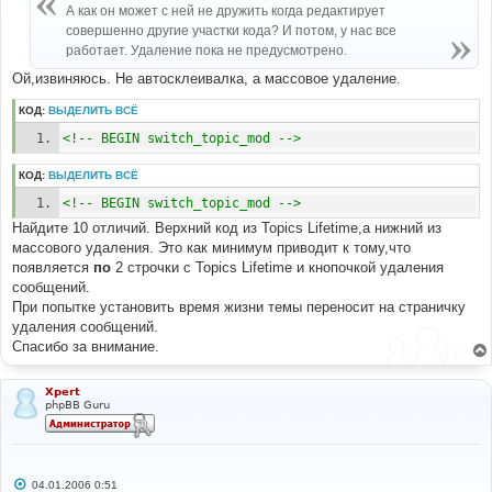
е
А как он может с ней не дружить когда редактирует
н
совершенно другие участки кода? И потом, у нас все
и
е
работает. Удаление пока не предусмотрено.
Ой,извиняюсь. Не автосклеивалка, а массовое удаление.
КОД:
ВЫДЕЛИТЬ ВСЁ
<!-- BEGIN switch_topic_mod -->
КОД:
ВЫДЕЛИТЬ ВСЁ
<!-- BEGIN switch_topic_mod -->
Найдите 10 отличий. Верхний код из Topics Lifetime,а нижний из
массового удаления. Это как минимум приводит к тому,что
появляется
по
2 строчки с Topics Lifetime и кнопочкой удаления
сообщений.
При попытке установить время жизни темы переносит на страничку
удаления сообщений.
Спасибо за внимание.
Xpert
phpBB Guru
С
04.01.2006 0:51