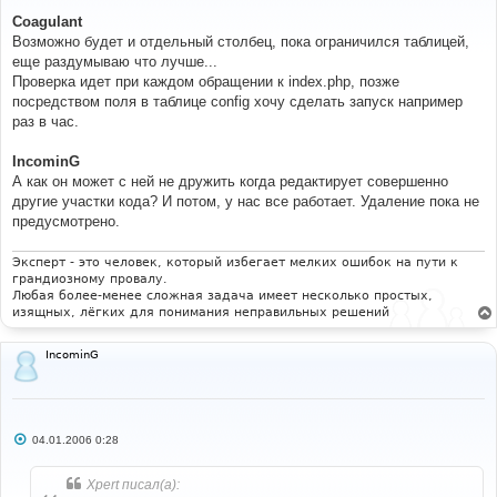
о
о
Coagulant
б
Возможно будет и отдельный столбец, пока ограничился таблицей,
щ
е
еще раздумываю что лучше...
н
Проверка идет при каждом обращении к index.php, позже
и
е
посредством поля в таблице config хочу сделать запуск например
раз в час.
IncominG
А как он может с ней не дружить когда редактирует совершенно
другие участки кода? И потом, у нас все работает. Удаление пока не
предусмотрено.
Эксперт - это человек, который избегает мелких ошибок на пути к
грандиозному провалу.
Любая более-менее сложная задача имеет несколько простых,
изящных, лёгких для понимания неправильных решений
IncominG
С
04.01.2006 0:28
о
о
б
Xpert писал(а):
щ