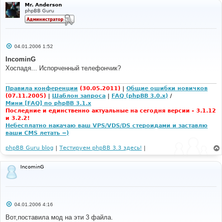
Mr. Anderson
е
phpBB Guru
С
04.01.2006 1:52
о
о
IncominG
б
Хоспадя... Испорченный телефончик?
щ
е
н
и
Правила конференции
(30.05.2011)
|
Общие ошибки новичков
е
(07.11.2005)
|
Шаблон запроса
|
FAQ (phpBB 3.0.x)
/
Мини [FAQ] по phpBB 3.1.x
Последние и единственно актуальные на сегодня версии - 3.1.12
и 3.2.2!
Небесплатно накачаю ваш VPS/VDS/DS стероидами и заставлю
ваши CMS летать =)
phpBB Guru blog
|
Тестируем phpBB 3.3 здесь!
|
IncominG
С
04.01.2006 4:16
о
о
Вот,поставила мод на эти 3 файла.
б