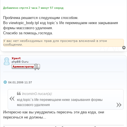
щ
е
Добавлено спустя 2 часа 7 минут 57 секунд:
н
и
е
Проблема решается следующим способом.
Во viewtopic_body.tpl код topic`s life перемещаем ниже закрывания
формы массового удаления.
Спасибо за помощь,господа.
У вас нет необходимых прав для просмотра вложений в этом
сообщении.
Xpert
phpBB Guru
С
04.01.2006 11:37
о
о
б
IncominG писал(а):
щ
е
код topic`s life перемещаем ниже закрывания формы
н
массового удаления
и
е
Интересно как вы умудрились пересечь эти два кода, они
пересечься не должны...