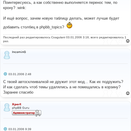
о
Поинтересуюсь, а как собственно выполняется перенос тем, по
б
крону? :wink:
щ
е
н
И ещё вопрос, зачем новую таблицу делать, может лучше будет
и
е
добавить столбец в phpbb_topics?
Последний раз редактировалось
Coagulant
03.01.2006 3:16, всего редактировалось 1
раз.
IncominG
С
03.01.2006 2:48
о
о
С твоей автосклеивалкой не дружит этот мод... Как их подружить?
б
И как сделать чтоб темы удалялись а не помещались в корзину?
щ
е
Заранее спасибо
н
и
е
Xpert
phpBB Guru
С
03.01.2006 9:39