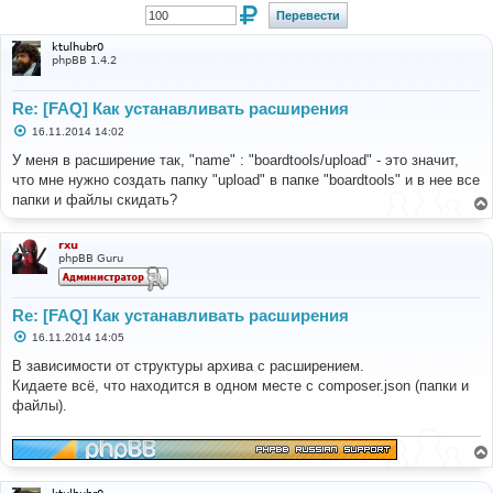
ktulhubr0
phpBB 1.4.2
Re: [FAQ] Как устанавливать расширения
С
16.11.2014 14:02
о
о
У меня в расширение так, "name" : "boardtools/upload" - это значит,
б
что мне нужно создать папку "upload" в папке "boardtools" и в нее все
щ
е
папки и файлы скидать?
н
и
е
rxu
phpBB Guru
Re: [FAQ] Как устанавливать расширения
С
16.11.2014 14:05
о
о
В зависимости от структуры архива с расширением.
б
Кидаете всё, что находится в одном месте с composer.json (папки и
щ
е
файлы).
н
и
е