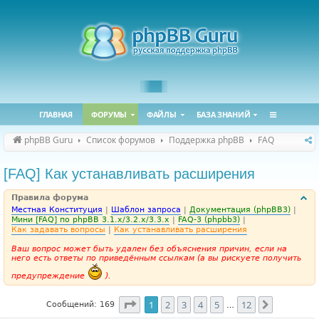
ГЛАВНАЯ
ФОРУМЫ
ФАЙЛЫ
БАЗА ЗНАНИЙ
phpBB Guru
Список форумов
Поддержка phpBB
FAQ
[FAQ] Как устанавливать расширения
Правила форума
Местная Конституция
|
Шаблон запроса
|
Документация (phpBB3)
|
Мини [FAQ] по phpBB 3.1.x/3.2.x/3.3.x
|
FAQ-3 (phpbb3)
|
Как задавать вопросы
|
Как устанавливать расширения
Ваш вопрос может быть удален без объяснения причин, если на
него есть ответы по приведённым ссылкам (а вы рискуете получить
предупреждение
).
Страница
1
из
12
1
2
3
4
5
12
След.
Сообщений: 169
…