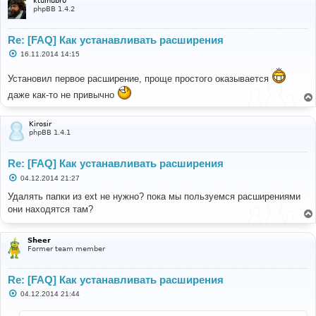
ktulhubr0
phpBB 1.4.2
Re: [FAQ] Как устанавливать расширения
С
16.11.2014 14:15
о
о
Установил первое расширение, проще простого оказывается
б
щ
даже как-то не привычно
е
н
и
е
Kirosir
phpBB 1.4.1
Re: [FAQ] Как устанавливать расширения
С
04.12.2014 21:27
о
о
Удалять папки из ext не нужно? пока мы пользуемся расширениями
б
они находятся там?
щ
е
н
и
Sheer
е
Former team member
Re: [FAQ] Как устанавливать расширения
С
04.12.2014 21:44
о
о