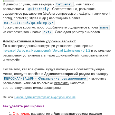
В данном случае, имя вендора -
tatiana5
, имя папки с
расширением -
quickreply
. Соответственно, размещать
содержимое расширения (файлы composer.json, ext.php, папки event,
config, controller, styles и др.) необходимо в папке
ext/tatiana5/quickreply/
.
То же самое коротко: просто добавляете содержимое ключа
name
из composer.json к папке
ext/
. Соблюдая регистр символов.
Альтернативный и более удобный вариант:
По вышеприведенной инструкции установить расширение
[release] Загрузка Расширений (Upload Extensions) 3.1.2
и остальные
расширения устанавливать через дружелюбный пользовательский
интерфейс.
После того, как все файлы будут помещены в соответствующее
место, следует перейти в
Администраторский раздел
на вкладку
ПЕРСОНАЛИЗАЦИЯ-->Управление расширениями
и включить
расширение, кликнув по ссылке
Включить
напротив
соответствующего имени расширения.
Основа:
Панель администратора не видит расширения
Как удалять расширения
Отключить
расширение в
Администраторском разделе