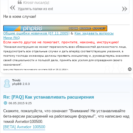
б
Kirosir писал(а):
щ
е
Удалять папки из ext
н
и
Ни в коем случае!
е
Общие ошибки новичков (07.11.2005)
&
Как задавать вопросы
Мини FAQ
Если ничто другое не помогает, прочтите, наконец, инструкцию!
"Никакая инструкция не может перечислить всех обязанностей должностного лица,
предусмотреть все отдельные случаи и дать вперёд соответствующие указания, а
поэтому господа инженеры должны проявить инициативу и, руководствуясь знаниями
своей специальности и пользой дела, принять все усилия для оправдания своего
назначения".
Циркуляр Морского технического комитета №15 от 29.11.1910 г.
Triniti
phpBB 2.0.3
Re: [FAQ] Как устанавливать расширения
С
06.05.2015 9:25
о
о
Скажите, пожалуйста, что означает "Внимание! Не устанавливайте
б
бета-версии расширений на работающие форумы!", что написано над
щ
е
темой Антибот100500.
н
[BETA] Антибот 100500
и
е