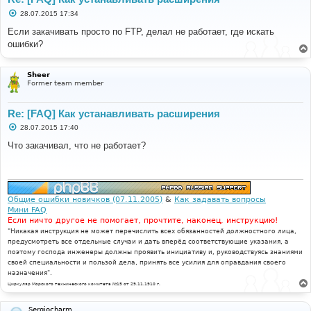
С
28.07.2015 17:34
о
о
Если закачивать просто по FTP, делал не работает, где искать
б
ошибки?
щ
е
н
и
Sheer
е
Former team member
Re: [FAQ] Как устанавливать расширения
С
28.07.2015 17:40
о
о
Что закачивал, что не работает?
б
щ
е
н
и
е
Общие ошибки новичков (07.11.2005)
&
Как задавать вопросы
Мини FAQ
Если ничто другое не помогает, прочтите, наконец, инструкцию!
"Никакая инструкция не может перечислить всех обязанностей должностного лица,
предусмотреть все отдельные случаи и дать вперёд соответствующие указания, а
поэтому господа инженеры должны проявить инициативу и, руководствуясь знаниями
своей специальности и пользой дела, принять все усилия для оправдания своего
назначения".
Циркуляр Морского технического комитета №15 от 29.11.1910 г.
Sergiocharm