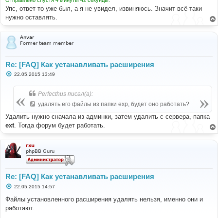
и
е
Упс, ответ-то уже был, а я не увидел, извиняюсь. Значит всё-таки
нужно оставлять.
Anvar
Former team member
Re: [FAQ] Как устанавливать расширения
С
22.05.2015 13:49
о
о
б
Perfecthus писал(а):
щ
е
удалять его файлы из папки exp, будет оно работать?
н
и
Удалить нужно сначала из админки, затем удалить с сервера, папка
е
ext
. Тогда форум будет работать.
rxu
phpBB Guru
Re: [FAQ] Как устанавливать расширения
С
22.05.2015 14:57
о
о
Файлы установленного расширения удалять нельзя, именно они и
б
работают.
щ
е