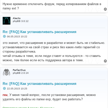
Нужно временно отключить форум, перед копированием файлов в
папку ext ?
Alecto
phpBB 3.0.12
Re: [FAQ] Как устанавливать расширения
С
06.05.2015 10:22
о
о
это значит, что расширение в разработке и может быть не стабильно.
б
устанавливается на свой страх и риск без каких-либо гарантий со
щ
е
стороны разработчика.
н
читай отзывы в теме, если люди ставят и пользуются - то ставить
и
е
можно, тем более если есть поддержка автора в теме.
Perfecthus
phpBB 2.0.14
Re: [FAQ] Как устанавливать расширения
С
22.05.2015 10:25
о
о
rxu
, У меня такой вопрос, после установки расширения, можно
б
удалять его файлы из папки exp, будет оно работать?
щ
е
н
Отправлено спустя 4 минуты 42 секунды: