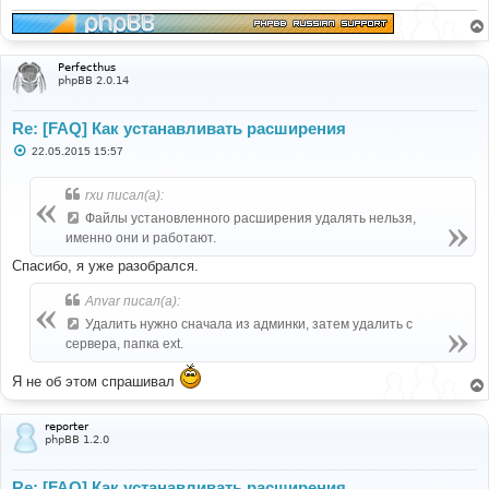
н
и
е
Perfecthus
phpBB 2.0.14
Re: [FAQ] Как устанавливать расширения
С
22.05.2015 15:57
о
о
б
rxu писал(а):
щ
е
Файлы установленного расширения удалять нельзя,
н
именно они и работают.
и
е
Спасибо, я уже разобрался.
Anvar писал(а):
Удалить нужно сначала из админки, затем удалить с
сервера, папка ext.
Я не об этом спрашивал
reporter
phpBB 1.2.0
Re: [FAQ] Как устанавливать расширения