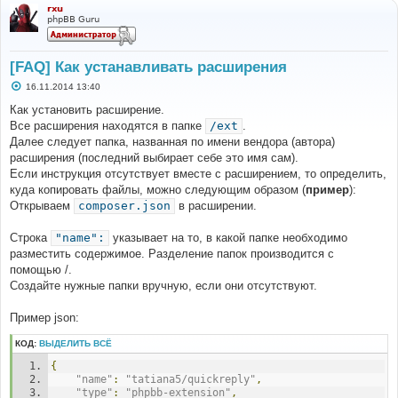
rxu
phpBB Guru
[FAQ] Как устанавливать расширения
С
16.11.2014 13:40
о
о
Как установить расширение.
б
Все расширения находятся в папке
/ext
.
щ
е
Далее следует папка, названная по имени вендора (автора)
н
расширения (последний выбирает себе это имя сам).
и
е
Если инструкция отсутствует вместе с расширением, то определить,
куда копировать файлы, можно следующим образом (
пример
):
Открываем
composer.json
в расширении.
Строка
"name":
указывает на то, в какой папке необходимо
разместить содержимое. Разделение папок производится с
помощью /.
Создайте нужные папки вручную, если они отсутствуют.
Пример json:
КОД:
ВЫДЕЛИТЬ ВСЁ
{
"name"
:
"tatiana5/quickreply"
,
"type"
:
"phpbb-extension"
,