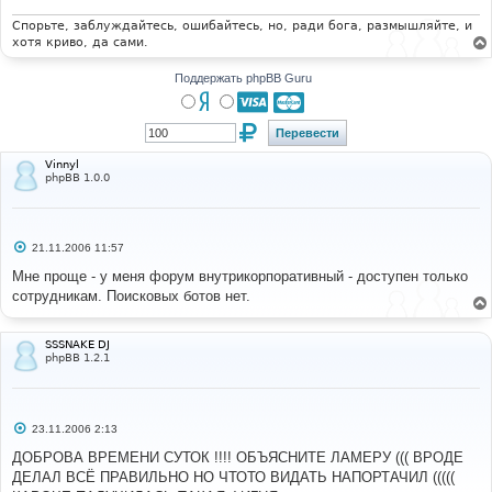
н
и
Спорьте, заблуждайтесь, ошибайтесь, но, ради бога, размышляйте, и
е
хотя криво, да сами.
Поддержать phpBB Guru
Vinnyl
phpBB 1.0.0
С
21.11.2006 11:57
о
о
Мне проще - у меня форум внутрикорпоративный - доступен только
б
сотрудникам. Поисковых ботов нет.
щ
е
н
и
SSSNAKE DJ
е
phpBB 1.2.1
С
23.11.2006 2:13
о
о
ДОБРОВА ВРЕМЕНИ СУТОК !!!! ОБЪЯСНИТЕ ЛАМЕРУ ((( ВРОДЕ
б
ДЕЛАЛ ВСЁ ПРАВИЛЬНО НО ЧТОТО ВИДАТЬ НАПОРТАЧИЛ (((((
щ