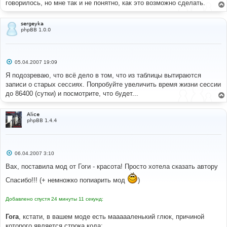
говорилось, но мне так и не понятно, как это возможно сделать.
и
е
sergeyka
phpBB 1.0.0
С
05.04.2007 19:09
о
о
Я подозреваю, что всё дело в том, что из таблицы вытираются
б
записи о старых сессиях. Попробуйте увеличить время жизни сессии
щ
е
до 86400 (сутки) и посмотрите, что будет...
н
и
е
Alice
phpBB 1.4.4
С
06.04.2007 3:10
о
о
Вах, поставила мод от Гоги - красота! Просто хотела сказать автору
б
щ
Спасибо!!! (+ немножко попиарить мод
)
е
н
и
Добавлено спустя 24 минуты 11 секунд:
е
Гога
, кстати, в вашем моде есть маааааленький глюк, причиной
которого является строка кода: