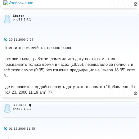
Браток
phpBB 1.4.1
С
30.11.2006 0:54
о
о
Помогите пожалуйста, срочно очень.
б
щ
е
поставил мод - работает,заметил что дату постингам стало
н
присваивать только время в часах (18:35), перевалило за полночь и
и
е
всё тоже самое (0:35) без измения предыдущих на "вчера 18:35" хотя
бы
Где исправить код дабы вернуть дату такого вормата "Добавлено: Чт
Ноя 23, 2006 11:19 am" ??
SSSNAKE DJ
phpBB 1.2.1
С
01.12.2006 11:45
о
о