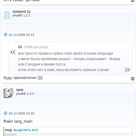
хотя криво, да сами.
SSSNAKE DJ
phpBB 1.2.1
С
01.12.2006 23:13
о
о
б
SMM писал(а):
щ
е
все просто править нужно main файл в папке language
н
у меня была проблема решил - теперь показывает - Вчера
и
е
или Сегодня и время поста.
если этого нет в хаке, могу выложить нужные строки.
буду презнателен ))))
SMM
phpBB 1.4.2
С
02.12.2006 10:40
о
о
Файл lang_main:
б
щ
КОД:
ВЫДЕЛИТЬ ВСЁ
е
н