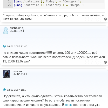
$lang
[
'datetime'
][
'Today'
]
=
'Сегодня '
;
и
е
$lang
[
'datetime'
][
'Yesterday'
]
=
'Вчера '
;
Спорьте, заблуждайтесь, ошибайтесь, но, ради бога, размышляйте, и
хотя криво, да сами.
SSSNAKE DJ
phpBB 1.2.1
С
16.01.2007 21:46
о
о
не считает число посетителей!!!!! их хоть 100 или 100000.... всё
б
равно показывает "Больше всего посетителей
(3)
здесь было Вт Июн
щ
е
13, 2006 12:07 pm"
н
и
е
incubus
phpBB 2.0.1
С
02.03.2007 1:51
о
о
Подскажите, а что нужно сделать, чтобы колличество посетителей
б
шло нарастающим числом? То есть чтобы гости постоянно
щ
е
плюсовались и их число не убывалось. В
этом
посте об этом уже
н