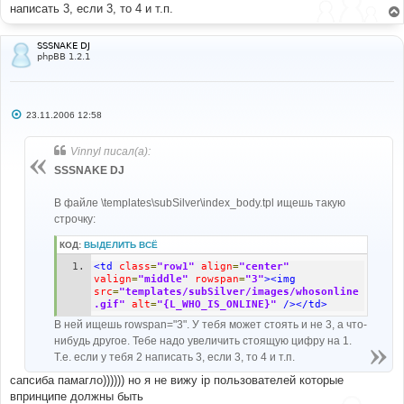
написать 3, если 3, то 4 и т.п.
SSSNAKE DJ
phpBB 1.2.1
С
23.11.2006 12:58
о
о
б
Vinnyl писал(а):
щ
е
SSSNAKE DJ
н
и
е
В файле \templates\subSilver\index_body.tpl ищешь такую
строчку:
КОД:
ВЫДЕЛИТЬ ВСЁ
<td
class
=
"row1"
align
=
"center"
valign
=
"middle"
rowspan
=
"3"
><img
src
=
"templates/subSilver/images/whosonline
.gif"
alt
=
"{L_WHO_IS_ONLINE}"
/></td>
В ней ищешь rowspan="3". У тебя может стоять и не 3, а что-
нибудь другое. Тебе надо увеличить стоящую цифру на 1.
Т.е. если у тебя 2 написать 3, если 3, то 4 и т.п.
сапсиба памагло)))))) но я не вижу ip пользователей которые
впринципе должны быть