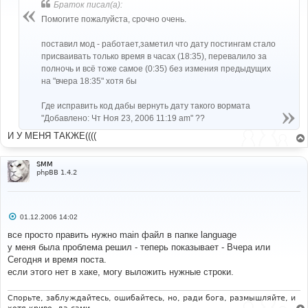
б
Браток писал(а):
щ
е
Помогите пожалуйста, срочно очень.
н
и
е
поставил мод - работает,заметил что дату постингам стало
присваивать только время в часах (18:35), перевалило за
полночь и всё тоже самое (0:35) без измения предыдущих
на "вчера 18:35" хотя бы
Где исправить код дабы вернуть дату такого вормата
"Добавлено: Чт Ноя 23, 2006 11:19 am" ??
И У МЕНЯ ТАКЖЕ((((
SMM
phpBB 1.4.2
С
01.12.2006 14:02
о
о
все просто править нужно main файл в папке language
б
у меня была проблема решил - теперь показывает - Вчера или
щ
е
Сегодня и время поста.
н
если этого нет в хаке, могу выложить нужные строки.
и
е
Спорьте, заблуждайтесь, ошибайтесь, но, ради бога, размышляйте, и