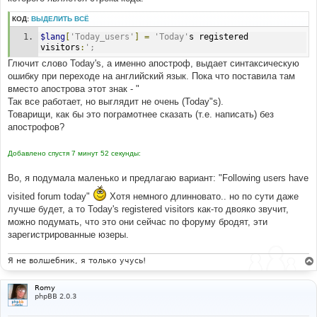
КОД:
ВЫДЕЛИТЬ ВСЁ
$lang
[
'Today_users'
]
=
'Today'
s registered 
visitors
:
';
Глючит слово Today's, а именно апостроф, выдает синтаксическую
ошибку при переходе на английский язык. Пока что поставила там
вместо апострова этот знак - "
Так все работает, но выглядит не очень (Today"s).
Товарищи, как бы это пограмотнее сказать (т.е. написать) без
апострофов?
Добавлено спустя 7 минут 52 секунды:
Во, я подумала маленько и предлагаю вариант: "Following users have
visited forum today"
Хотя немного длинновато.. но по сути даже
лучше будет, а то Today's registered visitors как-то двояко звучит,
можно подумать, что это они сейчас по форуму бродят, эти
зарегистрированные юзеры.
Я не волшебник, я только учусь!
Romy
phpBB 2.0.3