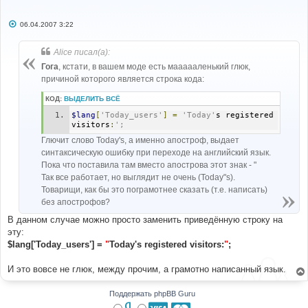
С
06.04.2007 3:22
о
о
б
Alice писал(а):
щ
е
Гога
, кстати, в вашем моде есть маааааленький глюк,
н
причиной которого является строка кода:
и
е
КОД:
ВЫДЕЛИТЬ ВСЁ
$lang
[
'Today_users'
]
=
'Today'
s registered 
visitors
:
';
Глючит слово Today's, а именно апостроф, выдает
синтаксическую ошибку при переходе на английский язык.
Пока что поставила там вместо апострова этот знак - "
Так все работает, но выглядит не очень (Today"s).
Товарищи, как бы это пограмотнее сказать (т.е. написать)
без апострофов?
В данном случае можно просто заменить приведённую строку на
эту:
$lang['Today_users'] =
"
Today's registered visitors:
"
;
И это вовсе не глюк, между прочим, а грамотно написанный язык.
Поддержать phpBB Guru