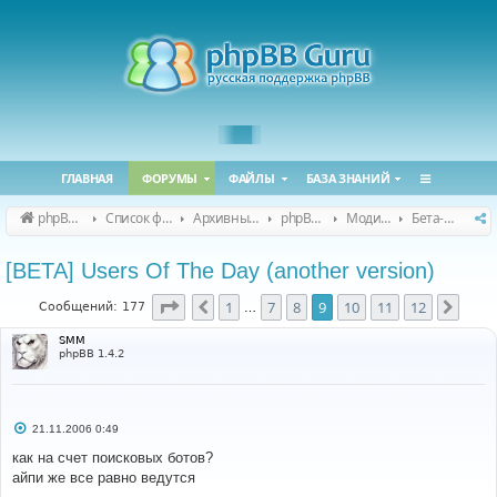
ГЛАВНАЯ
ФОРУМЫ
ФАЙЛЫ
БАЗА ЗНАНИЙ
phpBB Guru
Список форумов
Архивные форумы
phpBB 2.0.x (архив)
Модификация phpBB 2.0.x
Бета-версии модов для phpBB 2.0.x
[BETA] Users Of The Day (another version)
Страница
9
из
12
1
7
8
9
10
11
12
Пред.
След
Сообщений: 177
…
SMM
phpBB 1.4.2
С
21.11.2006 0:49
о
о
как на счет поисковых ботов?
б
айпи же все равно ведутся
щ
е