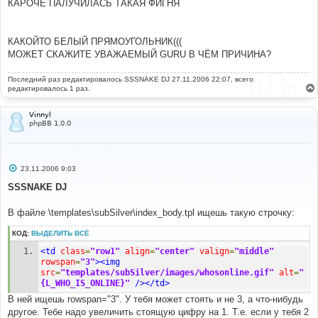
е
КАРОЧЕ ПАЛУЧИЛАСЬ ТАКАЯ ФИГНЯ
н
и
е
КАКОЙТО БЕЛЫЙ ПРЯМОУГОЛЬНИК(((
МОЖЕТ СКАЖИТЕ УВАЖАЕМЫЙ GURU В ЧЁМ ПРИЧИНА?
Последний раз редактировалось
SSSNAKE DJ
27.11.2006 22:07, всего
редактировалось 1 раз.
Vinnyl
phpBB 1.0.0
С
23.11.2006 9:03
о
о
SSSNAKE DJ
б
щ
е
В файле \templates\subSilver\index_body.tpl ищешь такую строчку:
н
и
КОД:
ВЫДЕЛИТЬ ВСЁ
е
<td
class
=
"row1"
align
=
"center"
valign
=
"middle"
rowspan
=
"3"
><img
src
=
"templates/subSilver/images/whosonline.gif"
alt
=
"
{L_WHO_IS_ONLINE}"
/></td>
В ней ищешь rowspan="3". У тебя может стоять и не 3, а что-нибудь
другое. Тебе надо увеличить стоящую цифру на 1. Т.е. если у тебя 2