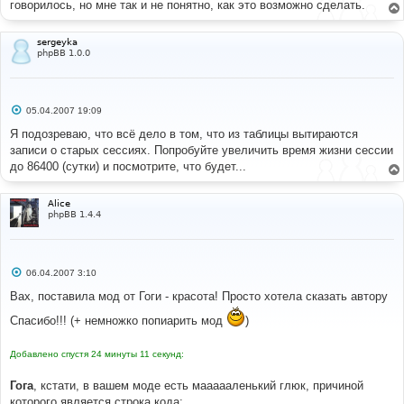
говорилось, но мне так и не понятно, как это возможно сделать.
и
е
sergeyka
phpBB 1.0.0
С
05.04.2007 19:09
о
о
Я подозреваю, что всё дело в том, что из таблицы вытираются
б
записи о старых сессиях. Попробуйте увеличить время жизни сессии
щ
е
до 86400 (сутки) и посмотрите, что будет...
н
и
е
Alice
phpBB 1.4.4
С
06.04.2007 3:10
о
о
Вах, поставила мод от Гоги - красота! Просто хотела сказать автору
б
щ
Спасибо!!! (+ немножко попиарить мод
)
е
н
и
Добавлено спустя 24 минуты 11 секунд:
е
Гога
, кстати, в вашем моде есть маааааленький глюк, причиной
которого является строка кода: