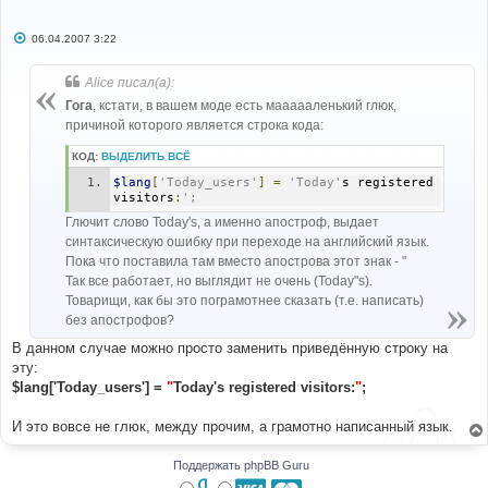
С
06.04.2007 3:22
о
о
б
Alice писал(а):
щ
е
Гога
, кстати, в вашем моде есть маааааленький глюк,
н
причиной которого является строка кода:
и
е
КОД:
ВЫДЕЛИТЬ ВСЁ
$lang
[
'Today_users'
]
=
'Today'
s registered 
visitors
:
';
Глючит слово Today's, а именно апостроф, выдает
синтаксическую ошибку при переходе на английский язык.
Пока что поставила там вместо апострова этот знак - "
Так все работает, но выглядит не очень (Today"s).
Товарищи, как бы это пограмотнее сказать (т.е. написать)
без апострофов?
В данном случае можно просто заменить приведённую строку на
эту:
$lang['Today_users'] =
"
Today's registered visitors:
"
;
И это вовсе не глюк, между прочим, а грамотно написанный язык.
Поддержать phpBB Guru