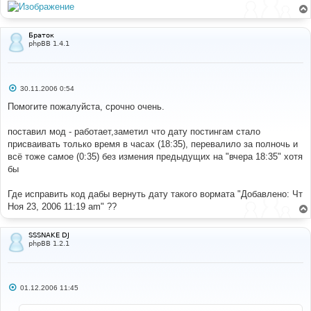
Браток
phpBB 1.4.1
С
30.11.2006 0:54
о
о
Помогите пожалуйста, срочно очень.
б
щ
е
поставил мод - работает,заметил что дату постингам стало
н
присваивать только время в часах (18:35), перевалило за полночь и
и
е
всё тоже самое (0:35) без измения предыдущих на "вчера 18:35" хотя
бы
Где исправить код дабы вернуть дату такого вормата "Добавлено: Чт
Ноя 23, 2006 11:19 am" ??
SSSNAKE DJ
phpBB 1.2.1
С
01.12.2006 11:45
о
о