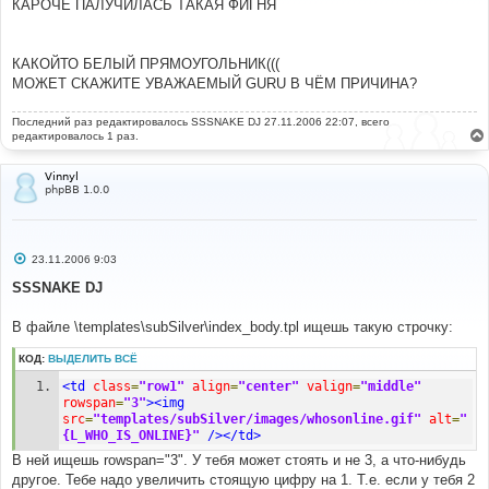
е
КАРОЧЕ ПАЛУЧИЛАСЬ ТАКАЯ ФИГНЯ
н
и
е
КАКОЙТО БЕЛЫЙ ПРЯМОУГОЛЬНИК(((
МОЖЕТ СКАЖИТЕ УВАЖАЕМЫЙ GURU В ЧЁМ ПРИЧИНА?
Последний раз редактировалось
SSSNAKE DJ
27.11.2006 22:07, всего
редактировалось 1 раз.
Vinnyl
phpBB 1.0.0
С
23.11.2006 9:03
о
о
SSSNAKE DJ
б
щ
е
В файле \templates\subSilver\index_body.tpl ищешь такую строчку:
н
и
КОД:
ВЫДЕЛИТЬ ВСЁ
е
<td
class
=
"row1"
align
=
"center"
valign
=
"middle"
rowspan
=
"3"
><img
src
=
"templates/subSilver/images/whosonline.gif"
alt
=
"
{L_WHO_IS_ONLINE}"
/></td>
В ней ищешь rowspan="3". У тебя может стоять и не 3, а что-нибудь
другое. Тебе надо увеличить стоящую цифру на 1. Т.е. если у тебя 2