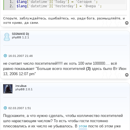
$lang
[
'datetime'
][
'Today'
]
=
'Сегодня '
;
и
е
$lang
[
'datetime'
][
'Yesterday'
]
=
'Вчера '
;
Спорьте, заблуждайтесь, ошибайтесь, но, ради бога, размышляйте, и
хотя криво, да сами.
SSSNAKE DJ
phpBB 1.2.1
С
16.01.2007 21:46
о
о
не считает число посетителей!!!!! их хоть 100 или 100000.... всё
б
равно показывает "Больше всего посетителей
(3)
здесь было Вт Июн
щ
е
13, 2006 12:07 pm"
н
и
е
incubus
phpBB 2.0.1
С
02.03.2007 1:51
о
о
Подскажите, а что нужно сделать, чтобы колличество посетителей
б
шло нарастающим числом? То есть чтобы гости постоянно
щ
е
плюсовались и их число не убывалось. В
этом
посте об этом уже
н