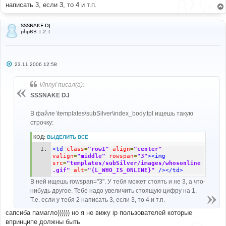
написать 3, если 3, то 4 и т.п.
SSSNAKE DJ
phpBB 1.2.1
С
23.11.2006 12:58
о
о
б
Vinnyl писал(а):
щ
е
SSSNAKE DJ
н
и
е
В файле \templates\subSilver\index_body.tpl ищешь такую
строчку:
КОД:
ВЫДЕЛИТЬ ВСЁ
<td
class
=
"row1"
align
=
"center"
valign
=
"middle"
rowspan
=
"3"
><img
src
=
"templates/subSilver/images/whosonline
.gif"
alt
=
"{L_WHO_IS_ONLINE}"
/></td>
В ней ищешь rowspan="3". У тебя может стоять и не 3, а что-
нибудь другое. Тебе надо увеличить стоящую цифру на 1.
Т.е. если у тебя 2 написать 3, если 3, то 4 и т.п.
сапсиба памагло)))))) но я не вижу ip пользователей которые
впринципе должны быть