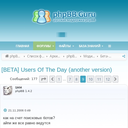
ГЛАВНАЯ
ФОРУМЫ
ФАЙЛЫ
БАЗА ЗНАНИЙ
phpBB Guru
Список форумов
Архивные форумы
phpBB 2.0.x (архив)
Модификация phpBB 2.0.x
Бета-версии модов для phpBB 2.0.x
[BETA] Users Of The Day (another version)
Страница
9
из
12
1
7
8
9
10
11
12
Пред.
След
Сообщений: 177
…
SMM
phpBB 1.4.2
С
21.11.2006 0:49
о
о
как на счет поисковых ботов?
б
айпи же все равно ведутся
щ
е