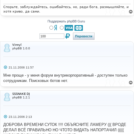
н
и
Спорьте, заблуждайтесь, ошибайтесь, но, ради бога, размышляйте, и
е
хотя криво, да сами.
Поддержать phpBB Guru
Vinnyl
phpBB 1.0.0
С
21.11.2006 11:57
о
о
Мне проще - у меня форум внутрикорпоративный - доступен только
б
сотрудникам. Поисковых ботов нет.
щ
е
н
и
SSSNAKE DJ
е
phpBB 1.2.1
С
23.11.2006 2:13
о
о
ДОБРОВА ВРЕМЕНИ СУТОК !!!! ОБЪЯСНИТЕ ЛАМЕРУ ((( ВРОДЕ
б
ДЕЛАЛ ВСЁ ПРАВИЛЬНО НО ЧТОТО ВИДАТЬ НАПОРТАЧИЛ (((((
щ