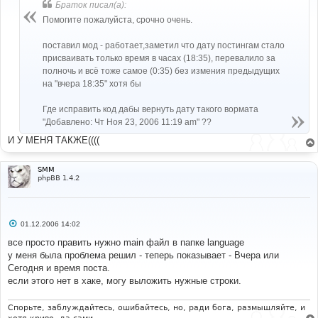
б
Браток писал(а):
щ
е
Помогите пожалуйста, срочно очень.
н
и
е
поставил мод - работает,заметил что дату постингам стало
присваивать только время в часах (18:35), перевалило за
полночь и всё тоже самое (0:35) без измения предыдущих
на "вчера 18:35" хотя бы
Где исправить код дабы вернуть дату такого вормата
"Добавлено: Чт Ноя 23, 2006 11:19 am" ??
И У МЕНЯ ТАКЖЕ((((
SMM
phpBB 1.4.2
С
01.12.2006 14:02
о
о
все просто править нужно main файл в папке language
б
у меня была проблема решил - теперь показывает - Вчера или
щ
е
Сегодня и время поста.
н
если этого нет в хаке, могу выложить нужные строки.
и
е
Спорьте, заблуждайтесь, ошибайтесь, но, ради бога, размышляйте, и