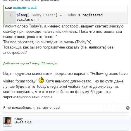
КОД:
ВЫДЕЛИТЬ ВСЁ
$lang
[
'Today_users'
]
=
'Today'
s registered 
visitors
:
';
Глючит слово Today's, а именно апостроф, выдает синтаксическую
ошибку при переходе на английский язык. Пока что поставила там
вместо апострова этот знак - "
Так все работает, но выглядит не очень (Today"s).
Товарищи, как бы это пограмотнее сказать (т.е. написать) без
апострофов?
Добавлено спустя 7 минут 52 секунды:
Во, я подумала маленько и предлагаю вариант: "Following users have
visited forum today"
Хотя немного длинновато.. но по сути даже
лучше будет, а то Today's registered visitors как-то двояко звучит,
можно подумать, что это они сейчас по форуму бродят, эти
зарегистрированные юзеры.
Я не волшебник, я только учусь!
Romy
phpBB 2.0.3