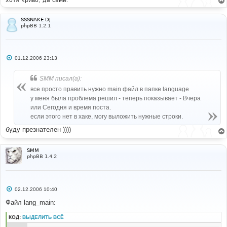
хотя криво, да сами.
SSSNAKE DJ
phpBB 1.2.1
С
01.12.2006 23:13
о
о
б
SMM писал(а):
щ
е
все просто править нужно main файл в папке language
н
у меня была проблема решил - теперь показывает - Вчера
и
е
или Сегодня и время поста.
если этого нет в хаке, могу выложить нужные строки.
буду презнателен ))))
SMM
phpBB 1.4.2
С
02.12.2006 10:40
о
о
Файл lang_main:
б
щ
КОД:
ВЫДЕЛИТЬ ВСЁ
е
н