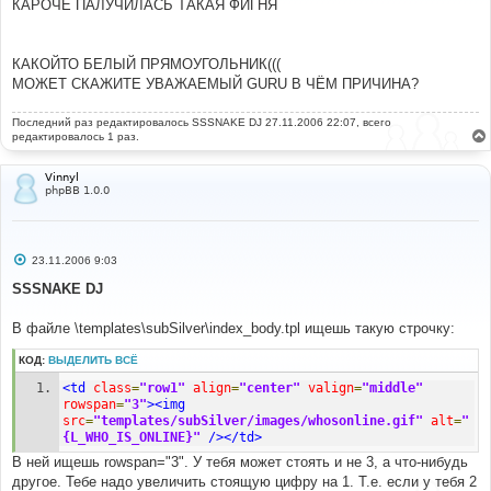
е
КАРОЧЕ ПАЛУЧИЛАСЬ ТАКАЯ ФИГНЯ
н
и
е
КАКОЙТО БЕЛЫЙ ПРЯМОУГОЛЬНИК(((
МОЖЕТ СКАЖИТЕ УВАЖАЕМЫЙ GURU В ЧЁМ ПРИЧИНА?
Последний раз редактировалось
SSSNAKE DJ
27.11.2006 22:07, всего
редактировалось 1 раз.
Vinnyl
phpBB 1.0.0
С
23.11.2006 9:03
о
о
SSSNAKE DJ
б
щ
е
В файле \templates\subSilver\index_body.tpl ищешь такую строчку:
н
и
КОД:
ВЫДЕЛИТЬ ВСЁ
е
<td
class
=
"row1"
align
=
"center"
valign
=
"middle"
rowspan
=
"3"
><img
src
=
"templates/subSilver/images/whosonline.gif"
alt
=
"
{L_WHO_IS_ONLINE}"
/></td>
В ней ищешь rowspan="3". У тебя может стоять и не 3, а что-нибудь
другое. Тебе надо увеличить стоящую цифру на 1. Т.е. если у тебя 2