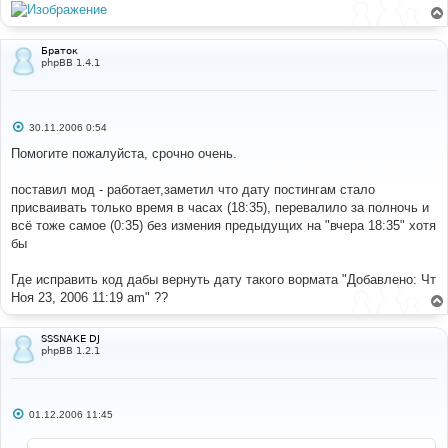
Браток
phpBB 1.4.1
С
30.11.2006 0:54
о
о
Помогите пожалуйста, срочно очень.
б
щ
е
поставил мод - работает,заметил что дату постингам стало
н
присваивать только время в часах (18:35), перевалило за полночь и
и
е
всё тоже самое (0:35) без измения предыдущих на "вчера 18:35" хотя
бы
Где исправить код дабы вернуть дату такого вормата "Добавлено: Чт
Ноя 23, 2006 11:19 am" ??
SSSNAKE DJ
phpBB 1.2.1
С
01.12.2006 11:45
о
о