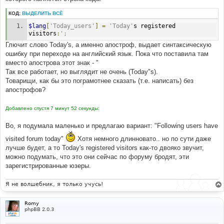
КОД:
ВЫДЕЛИТЬ ВСЁ
$lang
[
'Today_users'
]
=
'Today'
s registered 
visitors
:
';
Глючит слово Today's, а именно апостроф, выдает синтаксическую
ошибку при переходе на английский язык. Пока что поставила там
вместо апострова этот знак - "
Так все работает, но выглядит не очень (Today"s).
Товарищи, как бы это пограмотнее сказать (т.е. написать) без
апострофов?
Добавлено спустя 7 минут 52 секунды:
Во, я подумала маленько и предлагаю вариант: "Following users have
visited forum today"
Хотя немного длинновато.. но по сути даже
лучше будет, а то Today's registered visitors как-то двояко звучит,
можно подумать, что это они сейчас по форуму бродят, эти
зарегистрированные юзеры.
Я не волшебник, я только учусь!
Romy
phpBB 2.0.3