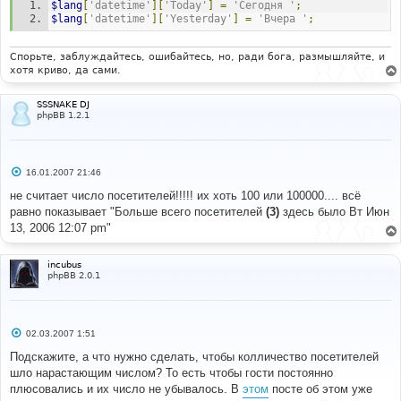
$lang
[
'datetime'
][
'Today'
]
=
'Сегодня '
;
и
е
$lang
[
'datetime'
][
'Yesterday'
]
=
'Вчера '
;
Спорьте, заблуждайтесь, ошибайтесь, но, ради бога, размышляйте, и
хотя криво, да сами.
SSSNAKE DJ
phpBB 1.2.1
С
16.01.2007 21:46
о
о
не считает число посетителей!!!!! их хоть 100 или 100000.... всё
б
равно показывает "Больше всего посетителей
(3)
здесь было Вт Июн
щ
е
13, 2006 12:07 pm"
н
и
е
incubus
phpBB 2.0.1
С
02.03.2007 1:51
о
о
Подскажите, а что нужно сделать, чтобы колличество посетителей
б
шло нарастающим числом? То есть чтобы гости постоянно
щ
е
плюсовались и их число не убывалось. В
этом
посте об этом уже
н