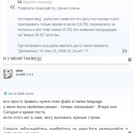
б
Браток писал(а):
щ
е
Помогите пожалуйста, срочно очень.
н
и
е
поставил мод - работает,заметил что дату постингам стало
присваивать только время в часах (18:35), перевалило за
полночь и всё тоже самое (0:35) без измения предыдущих
на "вчера 18:35" хотя бы
Где исправить код дабы вернуть дату такого вормата
"Добавлено: Чт Ноя 23, 2006 11:19 am" ??
И У МЕНЯ ТАКЖЕ((((
SMM
phpBB 1.4.2
С
01.12.2006 14:02
о
о
все просто править нужно main файл в папке language
б
у меня была проблема решил - теперь показывает - Вчера или
щ
е
Сегодня и время поста.
н
если этого нет в хаке, могу выложить нужные строки.
и
е
Спорьте, заблуждайтесь, ошибайтесь, но, ради бога, размышляйте, и