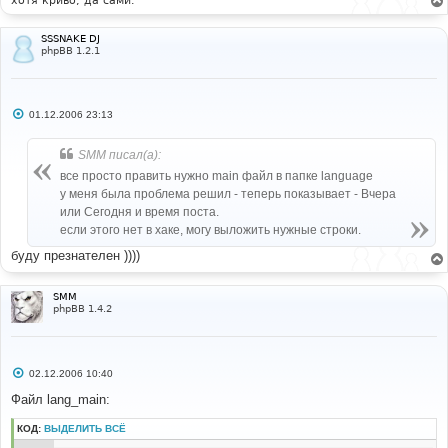
хотя криво, да сами.
SSSNAKE DJ
phpBB 1.2.1
С
01.12.2006 23:13
о
о
б
SMM писал(а):
щ
е
все просто править нужно main файл в папке language
н
у меня была проблема решил - теперь показывает - Вчера
и
е
или Сегодня и время поста.
если этого нет в хаке, могу выложить нужные строки.
буду презнателен ))))
SMM
phpBB 1.4.2
С
02.12.2006 10:40
о
о
Файл lang_main:
б
щ
КОД:
ВЫДЕЛИТЬ ВСЁ
е
н