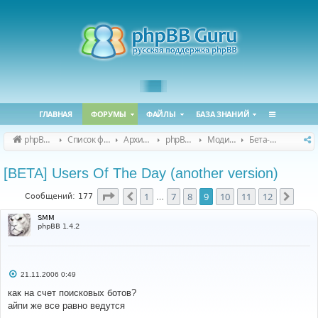
ГЛАВНАЯ
ФОРУМЫ
ФАЙЛЫ
БАЗА ЗНАНИЙ
phpBB Guru
Список форумов
Архивные форумы
phpBB 2.0.x (архив)
Модификация phpBB 2.0.x
Бета-версии модов для phpBB 2.0.x
[BETA] Users Of The Day (another version)
Страница
9
из
12
1
7
8
9
10
11
12
Пред.
След
Сообщений: 177
…
SMM
phpBB 1.4.2
С
21.11.2006 0:49
о
о
как на счет поисковых ботов?
б
айпи же все равно ведутся
щ
е