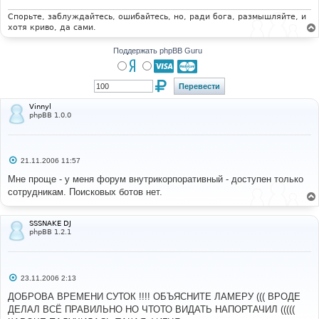
н
и
Спорьте, заблуждайтесь, ошибайтесь, но, ради бога, размышляйте, и
е
хотя криво, да сами.
Поддержать phpBB Guru
Vinnyl
phpBB 1.0.0
С
21.11.2006 11:57
о
о
Мне проще - у меня форум внутрикорпоративный - доступен только
б
сотрудникам. Поисковых ботов нет.
щ
е
н
и
SSSNAKE DJ
е
phpBB 1.2.1
С
23.11.2006 2:13
о
о
ДОБРОВА ВРЕМЕНИ СУТОК !!!! ОБЪЯСНИТЕ ЛАМЕРУ ((( ВРОДЕ
б
ДЕЛАЛ ВСЁ ПРАВИЛЬНО НО ЧТОТО ВИДАТЬ НАПОРТАЧИЛ (((((
щ