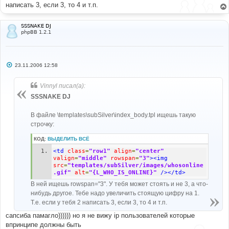
написать 3, если 3, то 4 и т.п.
SSSNAKE DJ
phpBB 1.2.1
С
23.11.2006 12:58
о
о
б
Vinnyl писал(а):
щ
е
SSSNAKE DJ
н
и
е
В файле \templates\subSilver\index_body.tpl ищешь такую
строчку:
КОД:
ВЫДЕЛИТЬ ВСЁ
<td
class
=
"row1"
align
=
"center"
valign
=
"middle"
rowspan
=
"3"
><img
src
=
"templates/subSilver/images/whosonline
.gif"
alt
=
"{L_WHO_IS_ONLINE}"
/></td>
В ней ищешь rowspan="3". У тебя может стоять и не 3, а что-
нибудь другое. Тебе надо увеличить стоящую цифру на 1.
Т.е. если у тебя 2 написать 3, если 3, то 4 и т.п.
сапсиба памагло)))))) но я не вижу ip пользователей которые
впринципе должны быть