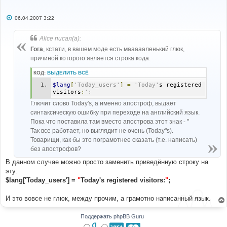
С
06.04.2007 3:22
о
о
б
Alice писал(а):
щ
е
Гога
, кстати, в вашем моде есть маааааленький глюк,
н
причиной которого является строка кода:
и
е
КОД:
ВЫДЕЛИТЬ ВСЁ
$lang
[
'Today_users'
]
=
'Today'
s registered 
visitors
:
';
Глючит слово Today's, а именно апостроф, выдает
синтаксическую ошибку при переходе на английский язык.
Пока что поставила там вместо апострова этот знак - "
Так все работает, но выглядит не очень (Today"s).
Товарищи, как бы это пограмотнее сказать (т.е. написать)
без апострофов?
В данном случае можно просто заменить приведённую строку на
эту:
$lang['Today_users'] =
"
Today's registered visitors:
"
;
И это вовсе не глюк, между прочим, а грамотно написанный язык.
Поддержать phpBB Guru