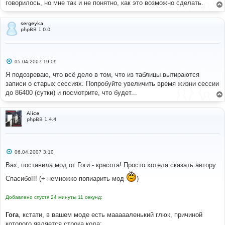
говорилось, но мне так и не понятно, как это возможно сделать.
и
е
sergeyka
phpBB 1.0.0
С
05.04.2007 19:09
о
о
Я подозреваю, что всё дело в том, что из таблицы вытираются
б
записи о старых сессиях. Попробуйте увеличить время жизни сессии
щ
е
до 86400 (сутки) и посмотрите, что будет...
н
и
е
Alice
phpBB 1.4.4
С
06.04.2007 3:10
о
о
Вах, поставила мод от Гоги - красота! Просто хотела сказать автору
б
щ
Спасибо!!! (+ немножко попиарить мод
)
е
н
и
Добавлено спустя 24 минуты 11 секунд:
е
Гога
, кстати, в вашем моде есть маааааленький глюк, причиной
которого является строка кода: