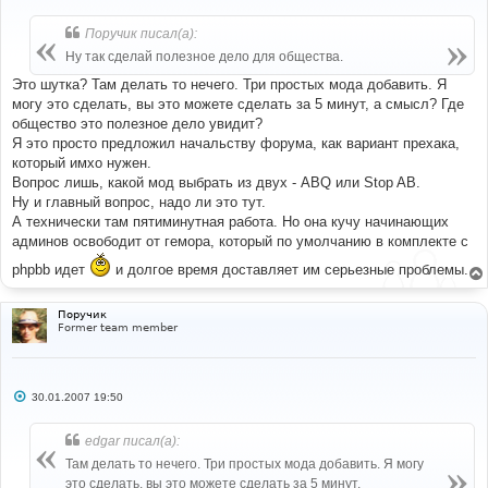
о
о
б
Поручик писал(а):
щ
е
Ну так сделай полезное дело для общества.
н
и
Это шутка? Там делать то нечего. Три простых мода добавить. Я
е
могу это сделать, вы это можете сделать за 5 минут, а смысл? Где
общество это полезное дело увидит?
Я это просто предложил начальству форума, как вариант прехака,
который имхо нужен.
Вопрос лишь, какой мод выбрать из двух - ABQ или Stop AB.
Ну и главный вопрос, надо ли это тут.
А технически там пятиминутная работа. Но она кучу начинающих
админов освободит от гемора, который по умолчанию в комплекте с
phpbb идет
и долгое время доставляет им серьезные проблемы.
Поручик
Former team member
С
30.01.2007 19:50
о
о
б
edgar писал(а):
щ
е
Там делать то нечего. Три простых мода добавить. Я могу
н
это сделать, вы это можете сделать за 5 минут,
и