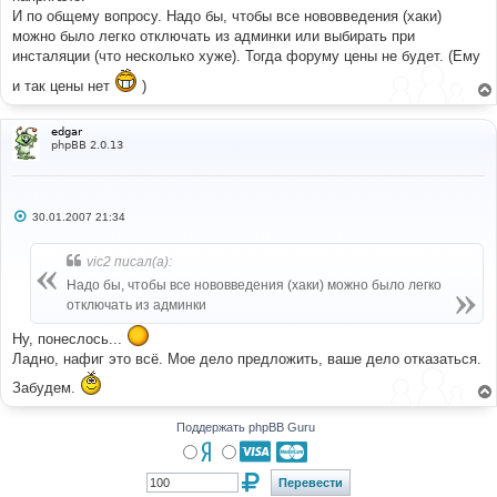
И по общему вопросу. Надо бы, чтобы все нововведения (хаки)
можно было легко отключать из админки или выбирать при
инсталяции (что несколько хуже). Тогда форуму цены не будет. (Ему
и так цены нет
)
edgar
phpBB 2.0.13
С
30.01.2007 21:34
о
о
б
vic2 писал(а):
щ
е
Надо бы, чтобы все нововведения (хаки) можно было легко
н
отключать из админки
и
е
Ну, понеслось...
Ладно, нафиг это всё. Мое дело предложить, ваше дело отказаться.
Забудем.
Поддержать phpBB Guru