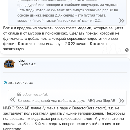
процедурой инсталляции и наиболее популярными модами.
Есть люди, которые считают, что выпуск prehacked phpBB на
основе движка версии 2.0.x сейчас - это пустая трата
времени (и сил), так как "на горизонте" маячит 2.2...
Вот я и предложил захакать phpbb тремя модами, которые защитят
от спама и от мусора в поисковиках. Сделать прехак, который не
функционала добавляет, а который серьезные недостатки phpbb
фиксит. Кто хочет - оригинальную 2.0.22 качает. Кто хочет -
захаканную.
vic2
phpBB 1.4.2
С
30.01.2007 20:44
о
о
б
edgar писал(а):
щ
е
Вопрос лишь, какой мод выбрать из двух - ABQ или Stop AB
н
и
ИМХО Stop AB лучче (у меня в паре с DetectorBots стоит), т.к. не
е
заставляет пользователя делать лишние телодвижения. Некоторым
пользователям ведь даже регистрироваться влом. А у меня стояла
задача, чтобы любой мог задать вопрос легко и чтоб его ничто не
напрягало.