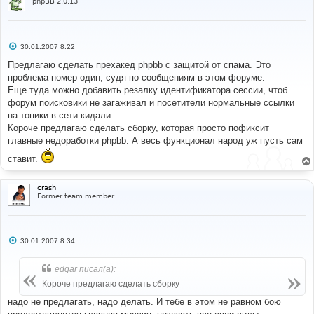
phpBB 2.0.13
С
30.01.2007 8:22
о
о
Предлагаю сделать прехакед phpbb с защитой от спама. Это
б
проблема номер один, судя по сообщениям в этом форуме.
щ
е
Еще туда можно добавить резалку идентификатора сессии, чтоб
н
форум поисковики не загаживал и посетители нормальные ссылки
и
е
на топики в сети кидали.
Короче предлагаю сделать сборку, которая просто пофиксит
главные недоработки phpbb. А весь функционал народ уж пусть сам
ставит.
crash
Former team member
С
30.01.2007 8:34
о
о
б
edgar писал(а):
щ
е
Короче предлагаю сделать сборку
н
и
надо не предлагать, надо делать. И тебе в этом не равном бою
е