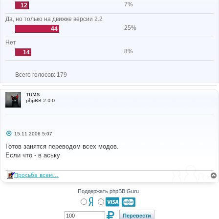
7%
12
Да, но только на движке версии 2.2
25%
44
Нет
8%
14
Всего голосов:
179
TUMS
phpBB 2.0.0
С
15.11.2006 5:07
о
о
Готов занятся переводом всех модов.
б
Если что - в аську
щ
е
н
и
Просьба всем...
е
Поддержать phpBB Guru