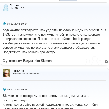
Skimen
phpBB 1.0.0
С
06.12.2006 19:34
о
о
подскажите пожалуйста, как удалить некоторые моды из версии Plus
б
1.53? Вот, например, мне не нужно, чтобы в профиле пользователя
щ
е
отображался гороскоп. Я нашел в настройках phpbb раздел
н
хаки\моды - сначала отключил соответсвующие моды, а потом и
и
е
воввсе их удалил, но все равно знаки зодиака отображаются.
Подскажите, как решить проблему?
С уважением Вадим, aka Skimen
Поручик
Former team member
С
06.12.2006 19:44
о
о
Skimen
, а не проще было поставить чистый двиг и накатить
б
некоторые моды.
щ
е
К тому же на сайте русской поддержки плюса с конца сентября
н
наличествует отсутствие какой-либо активности.