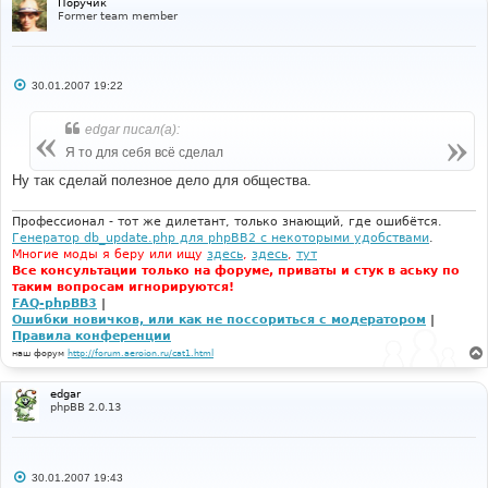
Поручик
Former team member
С
30.01.2007 19:22
о
о
б
edgar писал(а):
щ
е
Я то для себя всё сделал
н
и
Ну так сделай полезное дело для общества.
е
Профессионал - тот же дилетант, только знающий, где ошибётся.
Генератор db_update.php для phpBB2 с некоторыми удобствами
.
Многие моды я беру или ищу
здесь
,
здесь
,
тут
Все консультации только на форуме, приваты и стук в аську по
таким вопросам игнорируются!
FAQ-phpBB3
|
Ошибки новичков, или как не поссориться с модератором
|
Правила конференции
наш форум
http://forum.aeroion.ru/cat1.html
edgar
phpBB 2.0.13
С
30.01.2007 19:43