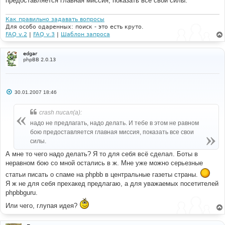
предоставляется главная миссия, показать все свои силы.
Как правильно задавать вопросы
Для особо одаренных: поиск - это есть круто.
FAQ v.2
|
FAQ v.3
|
Шаблон запроса
edgar
phpBB 2.0.13
С
30.01.2007 18:46
о
о
б
crash писал(а):
щ
е
надо не предлагать, надо делать. И тебе в этом не равном
н
бою предоставляется главная миссия, показать все свои
и
е
силы.
А мне то чего надо делать? Я то для себя всё сделал. Боты в
неравном бою со мной остались в ж. Мне уже можно серьезные
статьи писать о спаме на phpbb в центральные газеты страны.
Я ж не для себя прехакед предлагаю, а для уважаемых посетителей
phpbbguru.
Или чего, глупая идея?