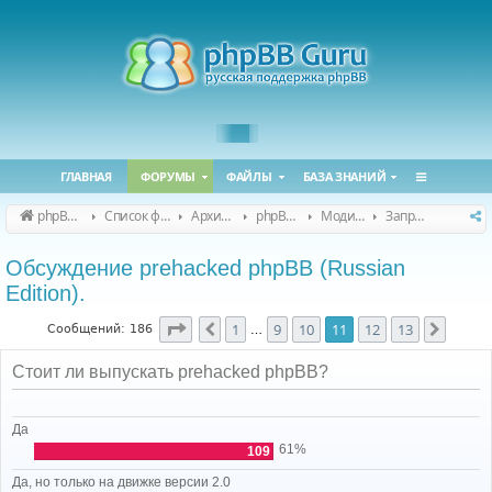
ГЛАВНАЯ
ФОРУМЫ
ФАЙЛЫ
БАЗА ЗНАНИЙ
phpBB Guru
Список форумов
Архивные форумы
phpBB 2.0.x (архив)
Модификация phpBB 2.0.x
Запросы модов для phpBB 2.0.x
Обсуждение prehacked phpBB (Russian
Edition).
Страница
11
из
13
1
9
10
11
12
13
Пред.
След.
Сообщений: 186
…
Стоит ли выпускать prehacked phpBB?
Да
61%
109
Да, но только на движке версии 2.0