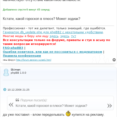
и
е
Добавлено спустя 6 минут 45 секунд:
Кстати, какой гороскоп в плюсе? Может зодиак?
Профессионал - тот же дилетант, только знающий, где ошибётся.
Генератор db_update.php для phpBB2 с некоторыми удобствами
.
Многие моды я беру или ищу
здесь
,
здесь
,
тут
Все консультации только на форуме, приваты и стук в аську по
таким вопросам игнорируются!
FAQ-phpBB3
|
Ошибки новичков, или как не поссориться с модератором
|
Правила конференции
наш форум
http://forum.aeroion.ru/cat1.html
Skimen
phpBB 1.0.0
С
10.12.2006 21:25
о
о
б
Поручик писал(а):
щ
е
Кстати, какой гороскоп в плюсе? Может зодиак?
н
и
да уже поставил - влом переделывать
купился на рекламу.
е