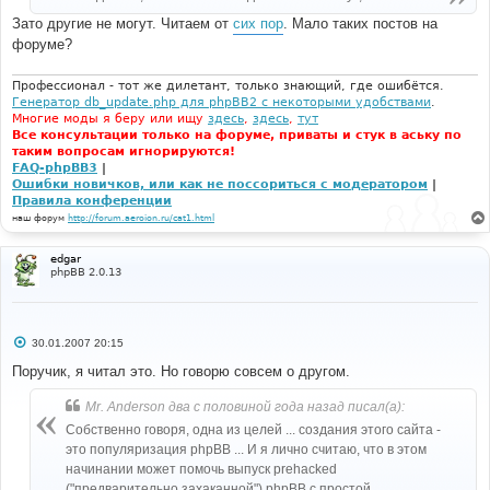
е
Зато другие не могут. Читаем от
сих пор
. Мало таких постов на
форуме?
Профессионал - тот же дилетант, только знающий, где ошибётся.
Генератор db_update.php для phpBB2 с некоторыми удобствами
.
Многие моды я беру или ищу
здесь
,
здесь
,
тут
Все консультации только на форуме, приваты и стук в аську по
таким вопросам игнорируются!
FAQ-phpBB3
|
Ошибки новичков, или как не поссориться с модератором
|
Правила конференции
наш форум
http://forum.aeroion.ru/cat1.html
edgar
phpBB 2.0.13
С
30.01.2007 20:15
о
о
Поручик, я читал это. Но говорю совсем о другом.
б
щ
Mr. Anderson два с половиной года назад писал(а):
е
н
Собственно говоря, одна из целей ... создания этого сайта -
и
е
это популяризация phpBB ... И я лично считаю, что в этом
начинании может помочь выпуск prehacked
("предварительно захаканной") phpBB с простой