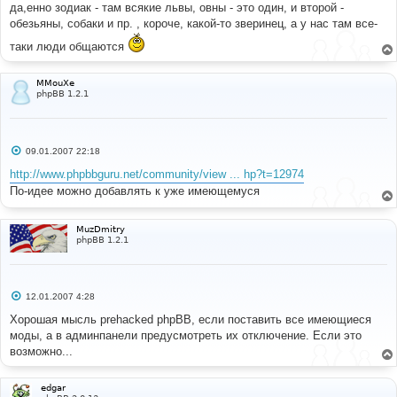
да,енно зодиак - там всякие львы, овны - это один, и второй -
обезьяны, собаки и пр. , короче, какой-то зверинец, а у нас там все-
таки люди общаются
MMouXe
phpBB 1.2.1
С
09.01.2007 22:18
о
о
http://www.phpbbguru.net/community/view ... hp?t=12974
б
По-идее можно добавлять к уже имеющемуся
щ
е
н
и
MuzDmitry
е
phpBB 1.2.1
С
12.01.2007 4:28
о
о
Хорошая мысль prehacked phpBB, если поставить все имеющиеся
б
моды, а в админпанели предусмотреть их отключение. Если это
щ
е
возможно...
н
и
е
edgar