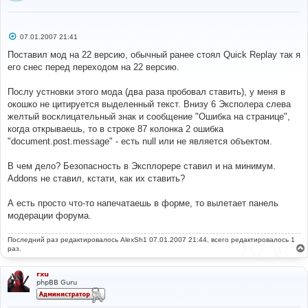
С
07.01.2007 21:41
о
о
Поставил мод на 22 версию, обычный ранее стоял Quick Replay так я
б
его снес перед переходом на 22 версию.
щ
е
н
Послу устновки этого мода (два раза пробовал ставить), у меня в
и
е
окошко не цитируется выделенный текст. Внизу 6 Эксполера слева
желтый восклицательный знак и сообщение "Ошибка на странице",
когда открываешь, то в строке 87 колонка 2 ошибка
"document.post.message" - есть null или не является объектом.
В чем дело? Безопасность в Эксплорере ставил и на минимум.
Addons не ставил, кстати, как их ставить?
А есть просто что-то напечатаешь в форме, то вылетает панель
модерации форума.
Последний раз редактировалось
AlexSh1
07.01.2007 21:44, всего редактировалось 1
раз.
rxu
phpBB Guru