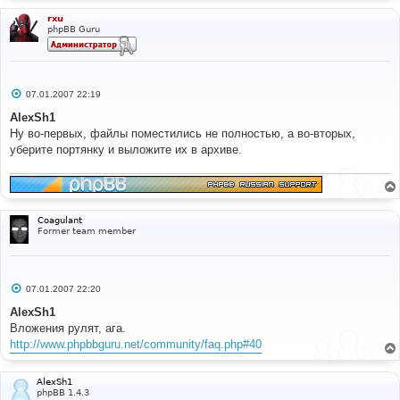
rxu
phpBB Guru
С
07.01.2007 22:19
о
о
AlexSh1
б
Ну во-первых, файлы поместились не полностью, а во-вторых,
щ
е
уберите портянку и выложите их в архиве.
н
и
е
Coagulant
Former team member
С
07.01.2007 22:20
о
о
AlexSh1
б
Вложения рулят, ага.
щ
е
http://www.phpbbguru.net/community/faq.php#40
н
и
е
AlexSh1
phpBB 1.4.3