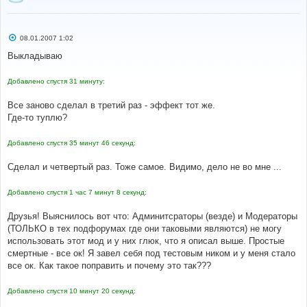
С
08.01.2007 1:02
о
о
Выкладываю
б
щ
е
Добавлено спустя 31 минуту:
н
и
е
Все заново сделал в третий раз - эффект тот же.
Где-то туплю?
Добавлено спустя 35 минут 46 секунд:
Сделал и четвертый раз. Тоже самое. Видимо, дело не во мне ...
Добавлено спустя 1 час 7 минут 8 секунд:
Друзья! Выяснилось вот что: Админитсраторы (везде) и Модераторы
(ТОЛЬКО в тех подфорумах где они таковыми являются) не могу
использовать этот мод и у них глюк, что я описал выше. Простые
смертные - все ок! Я завел себя под тестовым ником и у меня стало
все ок. Как такое поправить и почему это так???
Добавлено спустя 10 минут 20 секунд: