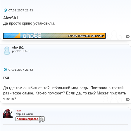
С
07.01.2007 21:43
о
о
AlexSh1
б
Да просто криво установили.
щ
е
н
и
е
AlexSh1
phpBB 1.4.3
С
07.01.2007 21:52
о
о
rxu
б
щ
е
Да где там ошибиться то? небольшой мод ведь. Поставил в третий
н
раз - тоже самое. Кто-то поможет? Если да, то как? Может прислать
и
е
что-то?
rxu
phpBB Guru