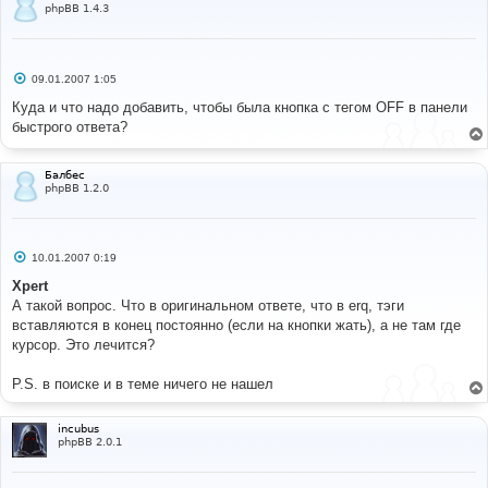
phpBB 1.4.3
С
09.01.2007 1:05
о
о
Куда и что надо добавить, чтобы была кнопка с тегом OFF в панели
б
быстрого ответа?
щ
е
н
и
Балбес
е
phpBB 1.2.0
С
10.01.2007 0:19
о
о
Xpert
б
А такой вопрос. Что в оригинальном ответе, что в erq, тэги
щ
е
вставляются в конец постоянно (если на кнопки жать), а не там где
н
курсор. Это лечится?
и
е
P.S. в поиске и в теме ничего не нашел
incubus
phpBB 2.0.1