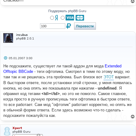
Спасибо!!!!
н
и
е
Поддержать phpBB Guru
incubus
phpBB 2.0.1
С
05.01.2007 3:00
о
о
Не подскажите, существует ли такой аддон для мода
Extended
б
Offtopic BBCode
- теги офтопика. Смотрел в теме по этому моду, но
щ
е
там так и не решилась эта проблема. Был близок вот
ЭТОТ
вариант.
н
В быстором ответе, после установки этой строчки, у меня появилась
и
е
кнопка, но она опять же показывала при нажатии -
undefined
. Я
обрамил код тегами
<td></td>
, но это не помогло. Самое главное,
когда просто в ручную прописуешь теги офтопика в быстром ответе,
то все работает. Сам мод "офтопик" работает корректно, но опять же
в обычной форме ответа. Если здесь возможно что-то сделать -
подскажите пожалуйста как.
Xpert
phpBB Guru