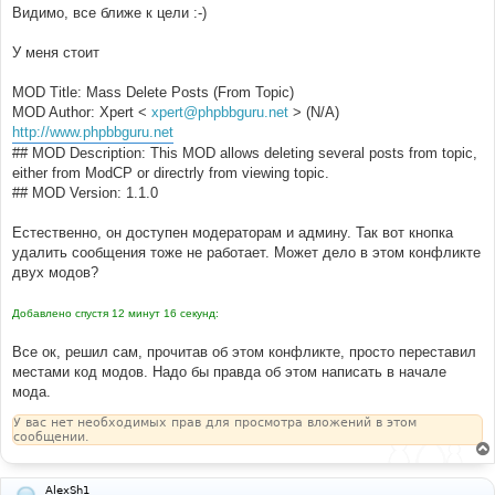
Видимо, все ближе к цели :-)
У меня стоит
MOD Title: Mass Delete Posts (From Topic)
MOD Author: Xpert <
xpert@phpbbguru.net
> (N/A)
http://www.phpbbguru.net
## MOD Description: This MOD allows deleting several posts from topic,
either from ModCP or directrly from viewing topic.
## MOD Version: 1.1.0
Естественно, он доступен модераторам и админу. Так вот кнопка
удалить сообщения тоже не работает. Может дело в этом конфликте
двух модов?
Добавлено спустя 12 минут 16 секунд:
Все ок, решил сам, прочитав об этом конфликте, просто переставил
местами код модов. Надо бы правда об этом написать в начале
мода.
У вас нет необходимых прав для просмотра вложений в этом
сообщении.
AlexSh1