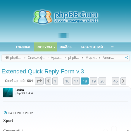
ГЛАВНАЯ
ФОРУМЫ
ФАЙЛЫ
БАЗА ЗНАНИЙ
phpBB Guru
Список форумов
Архивные форумы
phpBB 2.0.x (архив)
Модификация phpBB 2.0.x
Анонсы и поддержка модов для phpBB 2.0.x
Extended Quick Reply Form v.3
Страница
18
из
46
1
16
17
18
19
20
46
Пред.
Сл
Сообщений: 684
…
…
lautes
phpBB 1.4.4
С
04.01.2007 23:12
о
о
Xpert
б
щ
е