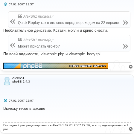
С
07.01.2007 21:57
о
о
б
AlexSh1 писал(а):
щ
е
Quick Replay так я его снес перед переходом на 22 версию.
н
и
Необязательное действие. Кстати, могли и криво снести.
е
AlexSh1 писал(а):
Может прислать что-то?
По всей видимости, viewtopic.php и viewtopic_body.tpl.
AlexSh1
phpBB 1.4.3
С
07.01.2007 22:07
о
о
Выложу ниже в архиве
б
щ
е
н
Последний раз редактировалось
и
AlexSh1
07.01.2007 22:26, всего редактировалось 1
е
раз.