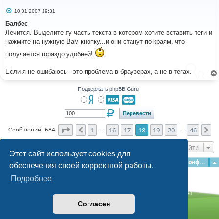
С
10.01.2007 19:31
о
о
Балбес
б
Лечится. Выделите ту часть текста в котором хотите вставить теги и
щ
е
нажмите на нужную Вам кнопку...и они станут по краям, что
н
и
получается гораздо удобней!
е
Если я не ошибаюсь - это проблема в браузерах, а не в тегах.
Поддержать phpBB Guru
Страница
18
из
46
1
16
17
18
19
20
46
Пред.
Сл
Сообщений: 684
…
…
Перейти
Этот сайт использует cookies для
Главная
Форумы
Наша команда
О команде
Конфиденциальность
обеспечения своей корректной работы.
Подробнее
Time: 0.234s
| Peak Memory Usage: 3.08 МБ | GZIP: Off |
Queries: 41
© phpBB Guru, 2004—2026
Согласен
Powered by
phpBB
Style by
Artodia