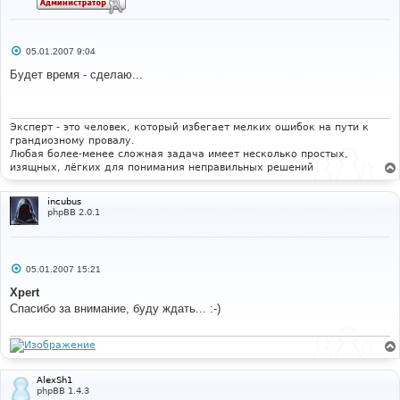
С
05.01.2007 9:04
о
о
Будет время - сделаю...
б
щ
е
н
и
Эксперт - это человек, который избегает мелких ошибок на пути к
е
грандиозному провалу.
Любая более-менее сложная задача имеет несколько простых,
изящных, лёгких для понимания неправильных решений
incubus
phpBB 2.0.1
С
05.01.2007 15:21
о
о
Xpert
б
Спасибо за внимание, буду ждать... :-)
щ
е
н
и
е
AlexSh1
phpBB 1.4.3