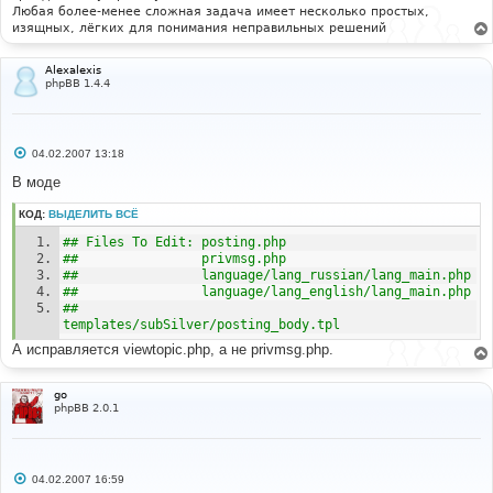
Любая более-менее сложная задача имеет несколько простых,
изящных, лёгких для понимания неправильных решений
Alexalexis
phpBB 1.4.4
С
04.02.2007 13:18
о
о
В моде
б
щ
КОД:
ВЫДЕЛИТЬ ВСЁ
е
н
## Files To Edit: posting.php 
и
е
##                privmsg.php 
##                language/lang_russian/lang_main.php 
##                language/lang_english/
##                
templates/subSilver/posting_body.tpl 
А исправляется viewtopic.php, а не privmsg.php.
go
phpBB 2.0.1
С
04.02.2007 16:59
о