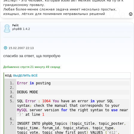
Эксперт - это человек, который избегает мелких ошибок на пути к
грандиозному провалу.
Любая более-менее сложная задача имеет несколько простых,
изящных, лёгких для понимания неправильных решений
Felit
phpBB 1.4.2
С
15.02.2007 22:13
о
о
спасибо за ответ, ща попробую
б
щ
е
Добавлено спустя 21 минуту 49 секунд:
н
и
КОД:
ВЫДЕЛИТЬ ВСЁ
е
Error
in
 posting
DEBUG MODE
SQL 
Error
:
1064
You
 have an error 
in
 your SQL 
syntax
;
 check the manual that corresponds to your 
MySQL
 server version 
for
 the right syntax to 
use
 near 
')'
 at line 
1
INSERT INTO phpbb_topics 
(
topic_title
,
 topic_poster
,
topic_time
,
 forum_id
,
 topic_status
,
 topic_type
,
topic_vote
,
 topic_show_first_post
)
 VALUES 
(
'ё12'
,