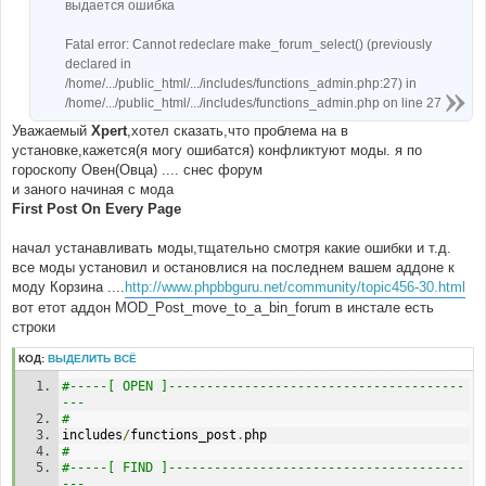
выдается ошибка
Fatal error: Cannot redeclare make_forum_select() (previously
declared in
/home/.../public_html/.../includes/functions_admin.php:27) in
/home/.../public_html/.../includes/functions_admin.php on line 27
Уважаемый
Xpert
,хотел сказать,что проблема на в
установке,кажется(я могу ошибатся) конфликтуют моды. я по
гороскопу Овен(Овца) .... снес форум
и заного начиная с мода
First Post On Every Page
начал устанавливать моды,тщательно смотря какие ошибки и т.д.
все моды установил и остановлися на последнем вашем аддоне к
моду Корзина ....
http://www.phpbbguru.net/community/topic456-30.html
вот етот аддон MOD_Post_move_to_a_bin_forum в инстале есть
строки
КОД:
ВЫДЕЛИТЬ ВСЁ
#-----[ OPEN ]---------------------------------------
---
#
includes
/
functions_post
.
php
#
#-----[ FIND ]---------------------------------------
---