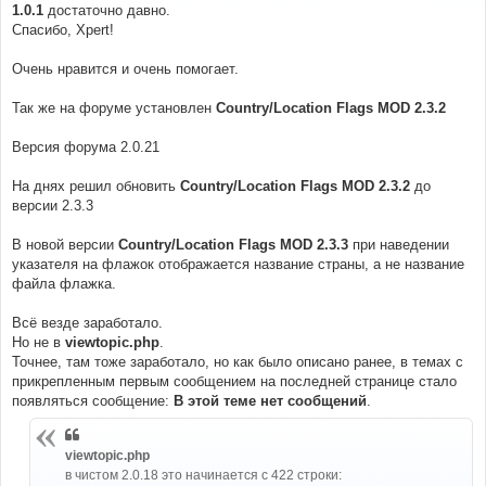
е
1.0.1
достаточно давно.
н
Спасибо, Xpert!
и
е
Очень нравится и очень помогает.
Так же на форуме установлен
Country/Location Flags MOD 2.3.2
Версия форума 2.0.21
На днях решил обновить
Country/Location Flags MOD 2.3.2
до
версии 2.3.3
В новой версии
Country/Location Flags MOD 2.3.3
при наведении
указателя на флажок отображается название страны, а не название
файла флажка.
Всё везде заработало.
Но не в
viewtopic.php
.
Точнее, там тоже заработало, но как было описано ранее, в темах с
прикрепленным первым сообщением на последней странице стало
появляться сообщение:
В этой теме нет сообщений
.
viewtopic.php
в чистом 2.0.18 это начинается с 422 строки: