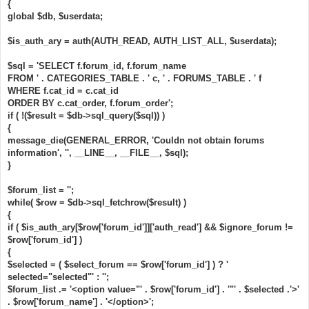
{
makes ON (g.make_id = makes.id)
			LEFT JOIN "
.
 GARAGE_MODELS_TABLE 
.
" 
global $db, $userdata;
models ON (g.model_id = models.id)	
		WHERE p.post_id = "
.
$is_auth_ary = auth(AUTH_READ, AUTH_LIST_ALL, $userdata);
$forum_topic_data
[
'topic_first_post_id'
]
.
"
			AND pt.post_id = p.post_id
$sql = 'SELECT f.forum_id, f.forum_name
			AND u.user_id = p.poster_id"
;
if
(
!(
$first_post_result
=
$db
->
sql_query
(
$sql
))
FROM ' . CATEGORIES_TABLE . ' c, ' . FORUMS_TABLE . ' f
)
WHERE f.cat_id = c.cat_id
{
ORDER BY c.cat_order, f.forum_order';
		message_die
(
GENERAL_ERROR
,
"Could not obtain 
if ( !($result = $db->sql_query($sql)) )
first post/user information."
,
''
,
__LINE__
,
{
__FILE__
,
$sql
);
}
message_die(GENERAL_ERROR, 'Couldn not obtain forums
information', '', __LINE__, __FILE__, $sql);
$postrow
[]
=
$db
-
}
>
sql_fetchrow
(
$first_post_result
);
$db
->
sql_freeresult
(
$first_post_result
);
$forum_list = '';
}
// [end] First Post On Every Page Mod
while( $row = $db->sql_fetchrow($result) )
{
if ( $is_auth_ary[$row['forum_id']]['auth_read'] && $ignore_forum !=
$row['forum_id'] )
{
$selected = ( $select_forum == $row['forum_id'] ) ? '
selected="selected"' : '';
$forum_list .= '<option value="' . $row['forum_id'] . '"' . $selected .'>'
. $row['forum_name'] . '</option>';