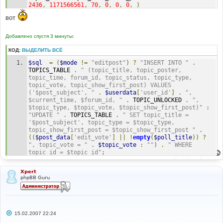
2436
,
1171566561
,
70
,
0
,
0
,
0
,
)
вот
Line
:
270
File
:
 functions_post
.
php
Добавлено спустя 3 минуты:
КОД:
ВЫДЕЛИТЬ ВСЁ
$sql
=
(
$mode
!=
"editpost"
)
?
"INSERT INTO "
.
TOPICS_TABLE 
.
" (topic_title, topic_poster, 
topic_time, forum_id, topic_status, topic_type, 
topic_vote, topic_show_first_post) VALUES 
('$post_subject', "
.
$userdata
[
'user_id'
]
.
", 
$current_time, $forum_id, "
.
 TOPIC_UNLOCKED 
.
", 
$topic_type, $topic_vote, $topic_show_first_post)"
:
"UPDATE "
.
 TOPICS_TABLE 
.
" SET topic_title = 
'$post_subject', topic_type = $topic_type, 
topic_show_first_post = $topic_show_first_post "
.
((
$post_data
[
'edit_vote'
]
||
!
empty
(
$poll_title
))
?
", topic_vote = "
.
$topic_vote
:
""
)
.
" WHERE 
topic_id = $topic_id"
;
Xpert
phpBB Guru
С
15.02.2007 22:24
о