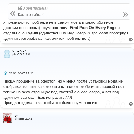
о
б
Xpert писал(а):
щ
е
Какая ошибка?
н
и
я понимал,что проблема не в самом мое.а в како-либо ином
е
дествии.снес весь форум.поставил
First Post On Every Page
.и
отдельно юн админ(единственных мод,которых требовал проверку н
админитсратора).втал как влитой.проблем-нет:)
STALK:ER
phpBB 1.2.0
С
05.02.2007 14:33
о
о
Прошу прощение за оффтоп, но у меня после установки мода не
б
отображается птичка которая заставляет отображать первый пост
щ
е
топика на всех страницах под учеткой любого юзера, а вот под
н
админом всё ок.... (как исправить???)
и
е
Правда я сделал так чтобы это было поумолчанию...
go
phpBB 2.0.1