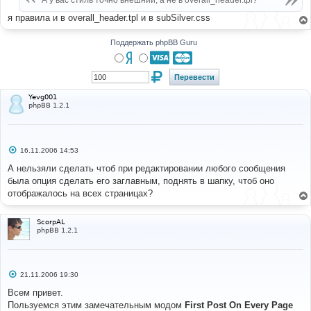
А у вас стиль точно внешний, а не в overall_header.tpl?
н
и
я правила и в overall_header.tpl и в subSilver.css
е
Поддержать phpBB Guru
Yevg001
phpBB 1.2.1
С
16.11.2006 14:53
о
о
А нельзяли сделать чтоб при редактировании любого сообщения
б
была опция сделать его заглавным, поднять в шапку, чтоб оно
щ
е
отображалось на всех страницах?
н
и
е
ScorpAL
phpBB 1.2.1
С
21.11.2006 19:30
о
о
Всем привет.
б
Пользуемся этим замечательным модом
First Post On Every Page
щ