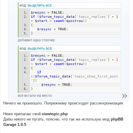
КОД:
ВЫДЕЛИТЬ ВСЁ
$resync
=
 FALSE
;
if
(
$forum_topic_data
[
'topic_replies'
]
+
1
<
$start
+
count
(
$postrow
))
{
$resync
=
 TRUE
;
}
добавил одну строчку:
КОД:
ВЫДЕЛИТЬ ВСЁ
$resync
=
 FALSE
;
if
(
$forum_topic_data
[
'topic_replies'
]
+
1
<
$start
+
count
(
$postrow
))
{
if
(!
$forum_topic_data
[
'topic_show_first_post
'
])
$resync
=
 TRUE
;
}
всё встало на место
Ничего не произошло. Попрежнему происходит рассинхронизация.
Ниже прилагаю свой
viewtopic.php
Дабы никого не пугать, поясню, что так же использую мод
phpBB
Garage 1.0.5