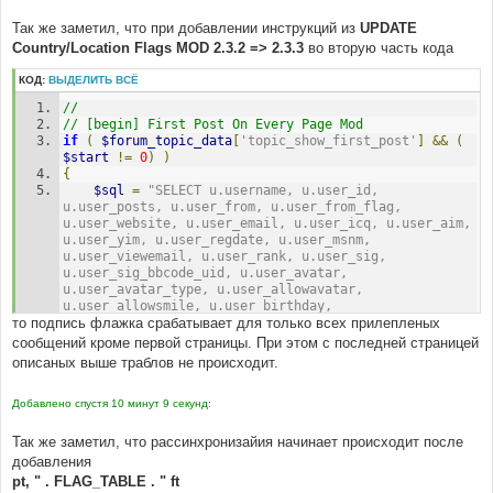
u, "
.
 POSTS_TEXT_TABLE 
.
" pt )
		LEFT JOIN "
.
 GARAGE_TABLE 
.
" g ON ( 
Так же заметил, что при добавлении инструкций из
UPDATE
g.member_id = p.poster_id and g.main_vehicle = 1)
Country/Location Flags MOD 2.3.2 => 2.3.3
во вторую часть кода
		LEFT JOIN "
.
 GARAGE_MAKES_TABLE 
.
" makes ON 
(g.make_id = makes.id)
КОД:
ВЫДЕЛИТЬ ВСЁ
        LEFT JOIN "
.
 GARAGE_MODELS_TABLE 
.
" models 
ON (g.model_id = models.id)	
// 
	WHERE p.topic_id = $topic_id
// [begin] First Post On Every Page Mod
		$limit_posts_time
if
(
$forum_topic_data
[
'topic_show_first_post'
]
&&
(
		AND pt.post_id = p.post_id
$start
!=
0
)
)
		AND u.user_id = p.poster_id
{
	ORDER BY p.post_time $post_time_order
$sql
=
"SELECT u.username, u.user_id, 
	LIMIT $start, "
.
$board_config
[
'posts_per_page'
];
u.user_posts, u.user_from, u.user_from_flag, 
//-- mod finish : Garage ------------------------
u.user_website, u.user_email, u.user_icq, u.user_aim, 
-----------------------------------------------------
u.user_yim, u.user_regdate, u.user_msnm, 
----------------------
u.user_viewemail, u.user_rank, u.user_sig, 
u.user_sig_bbcode_uid, u.user_avatar, 
if
(
!(
$result
=
$db
->
sql_query
(
$sql
))
)
u.user_avatar_type, u.user_allowavatar, 
{
u.user_allowsmile, u.user_birthday, 
	message_die
(
GENERAL_ERROR
,
"Could not obtain 
то подпись флажка срабатывает для только всех прилепленых
u.user_next_birthday_greeting, p.*,  pt.post_text, 
post/user information."
,
''
,
__LINE__
,
__FILE__
,
pt.post_subject, pt.bbcode_uid, ft.flag_name, 
сообщений кроме первой страницы. При этом с последней страницей
$sql
);
g.made_year, makes.make, models.model, g.id as 
описаных выше траблов не происходит.
}
garage_id
		FROM ( "
.
 POSTS_TABLE 
.
" p, "
.
 USERS_TABLE 
$postrow
=
array
();
Добавлено спустя 10 минут 9 секунд:
.
" u, "
.
 POSTS_TEXT_TABLE 
.
" pt, "
.
 FLAG_TABLE 
.
// [begin] First Post On Every Page Mod
" ft )
if
(
$forum_topic_data
[
'topic_show_first_post'
]
&&
(
			LEFT JOIN "
.
 GARAGE_TABLE 
.
" g ON ( 
Так же заметил, что рассинхронизайия начинает происходит после
$start
!=
0
)
)
g.member_id = p.poster_id and g.main_vehicle = 1)
добавления
{
			LEFT JOIN "
.
 GARAGE_MAKES_TABLE 
.
" 
pt, " . FLAG_TABLE . " ft
$sql
=
"SELECT u.username, u.user_id, 
makes ON (g.make_id = makes.id)