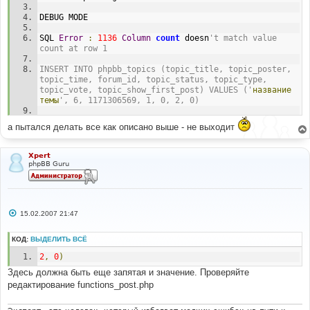
е
DEBUG MODE
SQL 
Error
:
1136
Column
count
 doesn
't match value 
count at row 1
INSERT INTO phpbb_topics (topic_title, topic_poster, 
topic_time, forum_id, topic_status, topic_type, 
topic_vote, topic_show_first_post) VALUES ('
название
темы
', 6, 1171306569, 1, 0, 2, 0)
Line : 270
а пытался делать все как описано выше - не выходит
File : functions_post.php
Xpert
phpBB Guru
С
15.02.2007 21:47
о
о
б
КОД:
ВЫДЕЛИТЬ ВСЁ
щ
е
2
,
0
)
н
и
Здесь должна быть еще запятая и значение. Проверяйте
е
редактирование functions_post.php