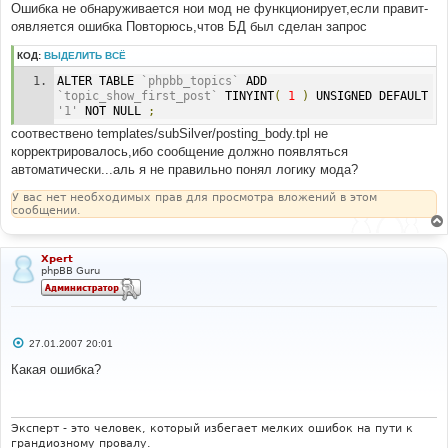
-----------
Ошибка не обнаруживается нои мод не функционирует,если правит-
#
оявляется ошибка Повторюсь,чтов БД был сделан запрос
, t.topic_last_post_id
КОД:
ВЫДЕЛИТЬ ВСЁ
#
#-----[ IN-LINE BEFORE, ADD ]------------------------
ALTER TABLE 
`phpbb_topics`
 ADD 
------------------
`topic_show_first_post`
 TINYINT
(
1
)
 UNSIGNED DEFAULT 
#
'1'
 NOT NULL 
;
, t.topic_show_first_post, t.topic_first_post_id
соотвествено templates/subSilver/posting_body.tpl не
корректрировалось,ибо сообщение должно появляться
автоматически...аль я не правильно понял логику мода?
У вас нет необходимых прав для просмотра вложений в этом
сообщении.
Xpert
phpBB Guru
С
27.01.2007 20:01
о
о
Какая ошибка?
б
щ
е
н
и
Эксперт - это человек, который избегает мелких ошибок на пути к
е
грандиозному провалу.