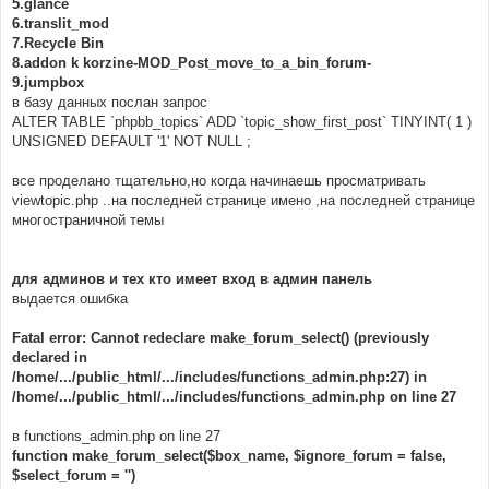
5.glance
{
	message_die
(
GENERAL_ERROR
,
"Could not obtain 
6.translit_mod
post/user information."
,
''
,
__LINE__
,
__FILE__
,
7.Recycle Bin
$sql
);
8.addon k korzine-MOD_Post_move_to_a_bin_forum-
}
9.jumpbox
в базу данных послан запрос
$postrow
=
array
();
// [begin] First Post On Every Page Mod
ALTER TABLE `phpbb_topics` ADD `topic_show_first_post` TINYINT( 1 )
if
(
$forum_topic_data
[
'topic_show_first_post'
]
&&
(
UNSIGNED DEFAULT '1' NOT NULL ;
$start
!=
0
)
)
{
все проделано тщательно,но когда начинаешь просматривать
$sql
=
"SELECT u.username, u.user_id, 
viewtopic.php ..на последней странице имено ,на последней странице
u.user_posts, u.user_from, u.user_from_flag, 
u.user_website, u.user_email, u.user_icq, u.user_aim, 
многостраничной темы
u.user_yim, u.user_regdate, u.user_msnm, 
u.user_viewemail, u.user_rank, u.user_sig, 
u.user_sig_bbcode_uid, u.user_avatar, 
для админов и тех кто имеет вход в админ панель
u.user_avatar_type, u.user_allowavatar, 
выдается ошибка
u.user_allowsmile, u.user_birthday, 
u.user_next_birthday_greeting, p.*,  pt.post_text, 
pt.post_subject, pt.bbcode_uid, ft.flag_name, 
Fatal error: Cannot redeclare make_forum_select() (previously
g.made_year, makes.make, models.model, g.id as 
declared in
garage_id
/home/.../public_html/.../includes/functions_admin.php:27) in
		FROM ( "
.
 POSTS_TABLE 
.
" p, "
.
 USERS_TABLE 
/home/.../public_html/.../includes/functions_admin.php on line 27
.
" u, "
.
 POSTS_TEXT_TABLE 
.
" pt )
			LEFT JOIN "
.
 FLAG_TABLE 
.
" ft ON 
(ft.flag_image = u.user_from_flag)
в functions_admin.php on line 27
			LEFT JOIN "
.
 GARAGE_TABLE 
.
" g ON ( 
function make_forum_select($box_name, $ignore_forum = false,
g.member_id = p.poster_id and g.main_vehicle = 1)
$select_forum = '')
			LEFT JOIN "
.
 GARAGE_MAKES_TABLE 
.
" 