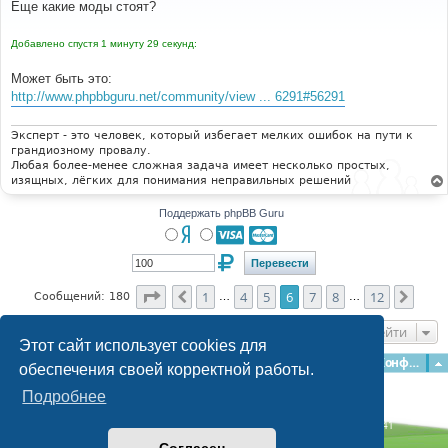
о
Еще какие моды стоят?
б
щ
е
Добавлено спустя 1 минуту 29 секунд:
н
и
е
Может быть это:
http://www.phpbbguru.net/community/view ... 6291#56291
Эксперт - это человек, который избегает мелких ошибок на пути к
грандиозному провалу.
Любая более-менее сложная задача имеет несколько простых,
изящных, лёгких для понимания неправильных решений
Поддержать phpBB Guru
Страница
6
из
12
1
4
5
6
7
8
12
Пред.
След
Сообщений: 180
…
…
Перейти
Этот сайт использует cookies для
Главная
Форумы
Наша команда
О команде
Конфиденциальность
обеспечения своей корректной работы.
Подробнее
Time: 0.151s
| Peak Memory Usage: 3.06 МБ | GZIP: Off |
Queries: 41
© phpBB Guru, 2004—2026