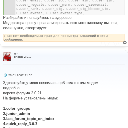
u.user_email, u.user_icq, u.user_aim, u.user_yim, 
$postrow
[]
=
$db
-
u.user_regdate, u.user_msnm, u.user_viewemail, 
>
sql_fetchrow
(
$first_post_result
);
u.user_rank, u.user_sig, u.user_sig_bbcode_uid, 
$db
->
sql_freeresult
(
$first_post_result
);
u.user_avatar, u.user_avatar_type, 
}
Разбирайте и пользуйтесь на здоровье.
u.user_allowavatar, u.user_allowsmile, 
// [end] First Post On Every Page Mod
u.user_birthday, u.user_next_birthday_greeting, p.*,  
Модератора прошу проанализировать всю мою писанину выше и,
pt.post_text, pt.post_subject, pt.bbcode_uid, 
если нужно, отсортирует.
ft.flag_name, g.made_year, makes.make, models.model, 
g.id as garage_id
У вас нет необходимых прав для просмотра вложений в этом
	FROM ( "
.
 POSTS_TABLE 
.
" p, "
.
 USERS_TABLE 
.
" 
сообщении.
u, "
.
 POSTS_TEXT_TABLE 
.
" pt )
		LEFT JOIN "
.
 FLAG_TABLE 
.
" ft ON 
(ft.flag_image = u.user_from_flag)
go
		LEFT JOIN "
.
 GARAGE_TABLE 
.
" g ON 
phpBB 2.0.1
(g.member_id = p.poster_id and g.main_vehicle = 1)
		LEFT JOIN "
.
 GARAGE_MAKES_TABLE 
.
" makes ON 
(g.make_id = makes.id)
		LEFT JOIN "
.
 GARAGE_MODELS_TABLE 
.
" models 
С
20.01.2007 21:55
ON (g.model_id = models.id)
о
	WHERE p.topic_id = $topic_id
о
Здраствуйте,у меня появилась прблема с этим модом.
б
		$limit_posts_time
подробно:
щ
		AND pt.post_id = p.post_id
е
версия форума 2.0.21
		AND u.user_id = p.poster_id
н
На форуме установлены моды:
	ORDER BY p.post_time $post_time_order
и
е
	LIMIT $start, "
.
$board_config
[
'posts_per_page'
];
//-- mod finish : Garage ------------------------
1.color_groups
-----------------------------------------------------
2.junior_admin
----------------------
3.last_forum_topic_on_index
4.quick_reply_3.0.3
if
(
!(
$result
=
$db
->
sql_query
(
$sql
))
)