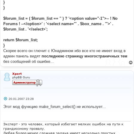
}
}
$forum_list = ( $forum_list == '' ) ? '<option value="-1">-- ! No
Forums ! --</option>' : '<select name="' . $box_name . '">' .
$forum_list . '</select>';
return $forum_list;
}
Скорее всего он глючит с Юнадмином ибо все кто не имеет вход в
админ панель видят
последнюю страницу многостраничных тем
без сообщений об ошибке...
Xpert
phpBB Guru
С
20.01.2007 23:28
о
о
Этот мод функцию make_forum_select() не использует...
б
щ
е
н
и
Эксперт - это человек, который избегает мелких ошибок на пути к
е
грандиозному провалу.
Любая более-менее сложная задача имеет несколько простых,