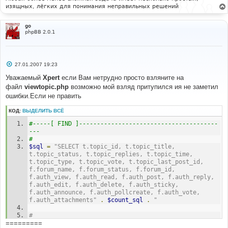
изящных, лёгких для понимания неправильных решений
go
phpBB 2.0.1
С
27.01.2007 19:23
о
о
Уважаемый
Xpert
если Вам нетрудно просто взляните на
б
файл
viewtopic.php
возможно мой взляд притупился ия не заметил
щ
е
ошибки.Если не править
н
и
КОД:
ВЫДЕЛИТЬ ВСЁ
е
#-----[ FIND ]---------------------------------------
---
#
$sql
=
"SELECT t.topic_id, t.topic_title, 
t.topic_status, t.topic_replies, t.topic_time, 
t.topic_type, t.topic_vote, t.topic_last_post_id, 
f.forum_name, f.forum_status, f.forum_id, 
f.auth_view, f.auth_read, f.auth_post, f.auth_reply, 
f.auth_edit, f.auth_delete, f.auth_sticky, 
f.auth_announce, f.auth_pollcreate, f.auth_vote, 
f.auth_attachments"
.
$count_sql
.
"
#
=========
#-----[ IN-LINE FIND ]-------------------------------