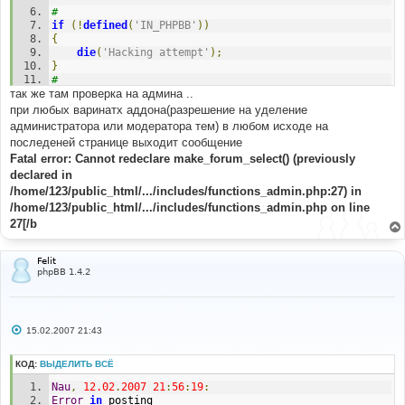
#
if
(!
defined
(
'IN_PHPBB'
))
{
die
(
'Hacking attempt'
);
}
#
так же там проверка на админа ..
#-----[ BEFORE, ADD ]--------------------------------
----------
при любых варинатх аддона(разрешение на уделение
#
администратора или модератора тем) в любом исходе на
include
(
$phpbb_root_path
.
последеней странице выходит сообщение
'includes/functions_admin.'
.
$phpEx
);
Fatal error: Cannot redeclare make_forum_select() (previously
declared in
/home/123/public_html/.../includes/functions_admin.php:27) in
/home/123/public_html/.../includes/functions_admin.php on line
27[/b
Felit
phpBB 1.4.2
С
15.02.2007 21:43
о
о
б
КОД:
ВЫДЕЛИТЬ ВСЁ
щ
е
Nau
,
12.02
.
2007
21
:
56
:
19
:
н
Error
in
 posting
и