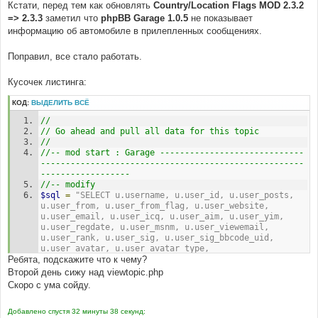
Кстати, перед тем как обновлять
Country/Location Flags MOD 2.3.2
=> 2.3.3
заметил что
phpBB Garage 1.0.5
не показывает
информацию об автомобиле в прилепленных сообщениях.
Поправил, все стало работать.
Кусочек листинга:
КОД:
ВЫДЕЛИТЬ ВСЁ
//
// Go ahead and pull all data for this topic
//
//-- mod start : Garage -----------------------------
-----------------------------------------------------
------------------
//-- modify
$sql
=
"SELECT u.username, u.user_id, u.user_posts, 
u.user_from, u.user_from_flag, u.user_website, 
u.user_email, u.user_icq, u.user_aim, u.user_yim, 
u.user_regdate, u.user_msnm, u.user_viewemail, 
u.user_rank, u.user_sig, u.user_sig_bbcode_uid, 
u.user_avatar, u.user_avatar_type, 
Ребята, подскажите что к чему?
u.user_allowavatar, u.user_allowsmile, 
u.user_birthday, u.user_next_birthday_greeting, p.*,  
Второй день сижу над viewtopic.php
pt.post_text, pt.post_subject, pt.bbcode_uid, 
Скоро с ума сойду.
g.made_year, makes.make, models.model, g.id as 
garage_id
Добавлено спустя 32 минуты 38 секунд:
	FROM ( "
.
 POSTS_TABLE 
.
" p, "
.
 USERS_TABLE 
.
" 