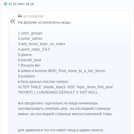
С
07.02.2007 18:16
о
о
б
go писал(а):
щ
е
На форуме установлены моды:
н
и
е
1.color_groups
2.junior_admin
3.last_forum_topic_on_index
4.quick_reply_3.0.3
5.glance
6.translit_mod
7.Recycle Bin
8.addon k korzine-MOD_Post_move_to_a_bin_forum-
9.jumpbox
в базу данных послан запрос
ALTER TABLE `phpbb_topics` ADD `topic_show_first_post`
TINYINT( 1 ) UNSIGNED DEFAULT '1' NOT NULL ;
все проделано тщательно,но когда начинаешь
просматривать viewtopic.php ..на последней странице
имено ,на последней странице многостраничной темы
для админов и тех кто имеет вход в админ панель