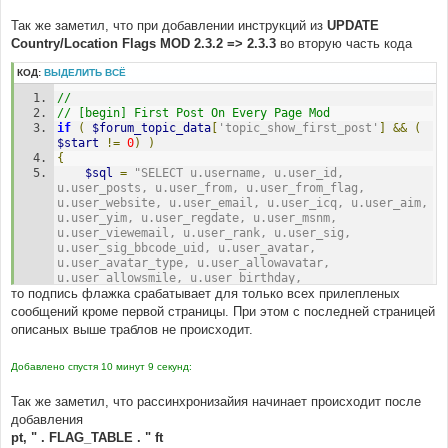
u, "
.
 POSTS_TEXT_TABLE 
.
" pt )
		LEFT JOIN "
.
 GARAGE_TABLE 
.
" g ON ( 
Так же заметил, что при добавлении инструкций из
UPDATE
g.member_id = p.poster_id and g.main_vehicle = 1)
Country/Location Flags MOD 2.3.2 => 2.3.3
во вторую часть кода
		LEFT JOIN "
.
 GARAGE_MAKES_TABLE 
.
" makes ON 
(g.make_id = makes.id)
КОД:
ВЫДЕЛИТЬ ВСЁ
        LEFT JOIN "
.
 GARAGE_MODELS_TABLE 
.
" models 
ON (g.model_id = models.id)	
// 
	WHERE p.topic_id = $topic_id
// [begin] First Post On Every Page Mod
		$limit_posts_time
if
(
$forum_topic_data
[
'topic_show_first_post'
]
&&
(
		AND pt.post_id = p.post_id
$start
!=
0
)
)
		AND u.user_id = p.poster_id
{
	ORDER BY p.post_time $post_time_order
$sql
=
"SELECT u.username, u.user_id, 
	LIMIT $start, "
.
$board_config
[
'posts_per_page'
];
u.user_posts, u.user_from, u.user_from_flag, 
//-- mod finish : Garage ------------------------
u.user_website, u.user_email, u.user_icq, u.user_aim, 
-----------------------------------------------------
u.user_yim, u.user_regdate, u.user_msnm, 
----------------------
u.user_viewemail, u.user_rank, u.user_sig, 
u.user_sig_bbcode_uid, u.user_avatar, 
if
(
!(
$result
=
$db
->
sql_query
(
$sql
))
)
u.user_avatar_type, u.user_allowavatar, 
{
u.user_allowsmile, u.user_birthday, 
	message_die
(
GENERAL_ERROR
,
"Could not obtain 
то подпись флажка срабатывает для только всех прилепленых
u.user_next_birthday_greeting, p.*,  pt.post_text, 
post/user information."
,
''
,
__LINE__
,
__FILE__
,
pt.post_subject, pt.bbcode_uid, ft.flag_name, 
сообщений кроме первой страницы. При этом с последней страницей
$sql
);
g.made_year, makes.make, models.model, g.id as 
описаных выше траблов не происходит.
}
garage_id
		FROM ( "
.
 POSTS_TABLE 
.
" p, "
.
 USERS_TABLE 
$postrow
=
array
();
Добавлено спустя 10 минут 9 секунд:
.
" u, "
.
 POSTS_TEXT_TABLE 
.
" pt, "
.
 FLAG_TABLE 
.
// [begin] First Post On Every Page Mod
" ft )
if
(
$forum_topic_data
[
'topic_show_first_post'
]
&&
(
			LEFT JOIN "
.
 GARAGE_TABLE 
.
" g ON ( 
Так же заметил, что рассинхронизайия начинает происходит после
$start
!=
0
)
)
g.member_id = p.poster_id and g.main_vehicle = 1)
добавления
{
			LEFT JOIN "
.
 GARAGE_MAKES_TABLE 
.
" 
pt, " . FLAG_TABLE . " ft
$sql
=
"SELECT u.username, u.user_id, 
makes ON (g.make_id = makes.id)