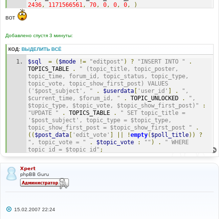
2436
,
1171566561
,
70
,
0
,
0
,
0
,
)
вот
Line
:
270
File
:
 functions_post
.
php
Добавлено спустя 3 минуты:
КОД:
ВЫДЕЛИТЬ ВСЁ
$sql
=
(
$mode
!=
"editpost"
)
?
"INSERT INTO "
.
TOPICS_TABLE 
.
" (topic_title, topic_poster, 
topic_time, forum_id, topic_status, topic_type, 
topic_vote, topic_show_first_post) VALUES 
('$post_subject', "
.
$userdata
[
'user_id'
]
.
", 
$current_time, $forum_id, "
.
 TOPIC_UNLOCKED 
.
", 
$topic_type, $topic_vote, $topic_show_first_post)"
:
"UPDATE "
.
 TOPICS_TABLE 
.
" SET topic_title = 
'$post_subject', topic_type = $topic_type, 
topic_show_first_post = $topic_show_first_post "
.
((
$post_data
[
'edit_vote'
]
||
!
empty
(
$poll_title
))
?
", topic_vote = "
.
$topic_vote
:
""
)
.
" WHERE 
topic_id = $topic_id"
;
Xpert
phpBB Guru
С
15.02.2007 22:24
о