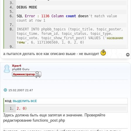
е
DEBUG MODE
SQL 
Error
:
1136
Column
count
 doesn
't match value 
count at row 1
INSERT INTO phpbb_topics (topic_title, topic_poster, 
topic_time, forum_id, topic_status, topic_type, 
topic_vote, topic_show_first_post) VALUES ('
название
темы
', 6, 1171306569, 1, 0, 2, 0)
Line : 270
а пытался делать все как описано выше - не выходит
File : functions_post.php
Xpert
phpBB Guru
С
15.02.2007 21:47
о
о
б
КОД:
ВЫДЕЛИТЬ ВСЁ
щ
е
2
,
0
)
н
и
Здесь должна быть еще запятая и значение. Проверяйте
е
редактирование functions_post.php