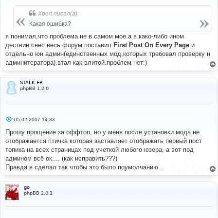
о
б
Xpert писал(а):
щ
е
Какая ошибка?
н
и
я понимал,что проблема не в самом мое.а в како-либо ином
е
дествии.снес весь форум.поставил
First Post On Every Page
.и
отдельно юн админ(единственных мод,которых требовал проверку н
админитсратора).втал как влитой.проблем-нет:)
STALK:ER
phpBB 1.2.0
С
05.02.2007 14:33
о
о
Прошу прощение за оффтоп, но у меня после установки мода не
б
отображается птичка которая заставляет отображать первый пост
щ
е
топика на всех страницах под учеткой любого юзера, а вот под
н
админом всё ок.... (как исправить???)
и
е
Правда я сделал так чтобы это было поумолчанию...
go
phpBB 2.0.1