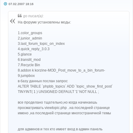
С
07.02.2007 18:16
о
о
б
go писал(а):
щ
е
На форуме установлены моды:
н
и
е
1.color_groups
2.junior_admin
3.last_forum_topic_on_index
4.quick_reply_3.0.3
5.glance
6.translit_mod
7.Recycle Bin
8.addon k korzine-MOD_Post_move_to_a_bin_forum-
9.jumpbox
в базу данных послан запрос
ALTER TABLE `phpbb_topics` ADD `topic_show_first_post`
TINYINT( 1 ) UNSIGNED DEFAULT '1' NOT NULL ;
все проделано тщательно,но когда начинаешь
просматривать viewtopic.php ..на последней странице
имено ,на последней странице многостраничной темы
для админов и тех кто имеет вход в админ панель