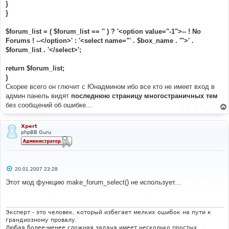
}
}
$forum_list = ( $forum_list == '' ) ? '<option value="-1">-- ! No
Forums ! --</option>' : '<select name="' . $box_name . '">' .
$forum_list . '</select>';
return $forum_list;
}
Скорее всего он глючит с Юнадмином ибо все кто не имеет вход в
админ панель видят
последнюю страницу многостраничных тем
без сообщений об ошибке...
Xpert
phpBB Guru
С
20.01.2007 23:28
о
о
Этот мод функцию make_forum_select() не использует...
б
щ
е
н
и
Эксперт - это человек, который избегает мелких ошибок на пути к
е
грандиозному провалу.
Любая более-менее сложная задача имеет несколько простых,