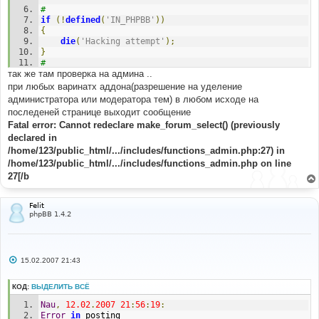
#
if
(!
defined
(
'IN_PHPBB'
))
{
die
(
'Hacking attempt'
);
}
#
так же там проверка на админа ..
#-----[ BEFORE, ADD ]--------------------------------
----------
при любых варинатх аддона(разрешение на уделение
#
администратора или модератора тем) в любом исходе на
include
(
$phpbb_root_path
.
последеней странице выходит сообщение
'includes/functions_admin.'
.
$phpEx
);
Fatal error: Cannot redeclare make_forum_select() (previously
declared in
/home/123/public_html/.../includes/functions_admin.php:27) in
/home/123/public_html/.../includes/functions_admin.php on line
27[/b
Felit
phpBB 1.4.2
С
15.02.2007 21:43
о
о
б
КОД:
ВЫДЕЛИТЬ ВСЁ
щ
е
Nau
,
12.02
.
2007
21
:
56
:
19
:
н
Error
in
 posting
и