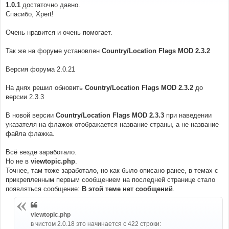
е
1.0.1
достаточно давно.
н
Спасибо, Xpert!
и
е
Очень нравится и очень помогает.
Так же на форуме установлен
Country/Location Flags MOD 2.3.2
Версия форума 2.0.21
На днях решил обновить
Country/Location Flags MOD 2.3.2
до
версии 2.3.3
В новой версии
Country/Location Flags MOD 2.3.3
при наведении
указателя на флажок отображается название страны, а не название
файла флажка.
Всё везде заработало.
Но не в
viewtopic.php
.
Точнее, там тоже заработало, но как было описано ранее, в темах с
прикрепленным первым сообщением на последней странице стало
появляться сообщение:
В этой теме нет сообщений
.
viewtopic.php
в чистом 2.0.18 это начинается с 422 строки: