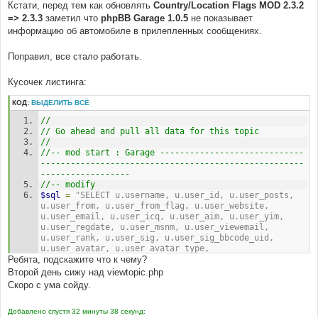
Кстати, перед тем как обновлять
Country/Location Flags MOD 2.3.2
=> 2.3.3
заметил что
phpBB Garage 1.0.5
не показывает
информацию об автомобиле в прилепленных сообщениях.
Поправил, все стало работать.
Кусочек листинга:
КОД:
ВЫДЕЛИТЬ ВСЁ
//
// Go ahead and pull all data for this topic
//
//-- mod start : Garage -----------------------------
-----------------------------------------------------
------------------
//-- modify
$sql
=
"SELECT u.username, u.user_id, u.user_posts, 
u.user_from, u.user_from_flag, u.user_website, 
u.user_email, u.user_icq, u.user_aim, u.user_yim, 
u.user_regdate, u.user_msnm, u.user_viewemail, 
u.user_rank, u.user_sig, u.user_sig_bbcode_uid, 
u.user_avatar, u.user_avatar_type, 
Ребята, подскажите что к чему?
u.user_allowavatar, u.user_allowsmile, 
u.user_birthday, u.user_next_birthday_greeting, p.*,  
Второй день сижу над viewtopic.php
pt.post_text, pt.post_subject, pt.bbcode_uid, 
Скоро с ума сойду.
g.made_year, makes.make, models.model, g.id as 
garage_id
Добавлено спустя 32 минуты 38 секунд:
	FROM ( "
.
 POSTS_TABLE 
.
" p, "
.
 USERS_TABLE 
.
" 