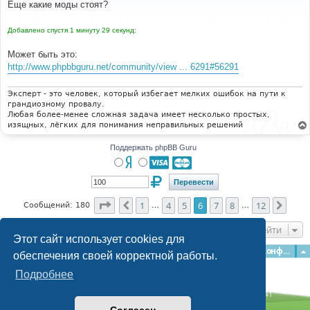
о
Еще какие моды стоят?
б
щ
е
Добавлено спустя 1 минуту 29 секунд:
н
и
е
Может быть это:
http://www.phpbbguru.net/community/view ... 6291#56291
Эксперт - это человек, который избегает мелких ошибок на пути к
грандиозному провалу.
Любая более-менее сложная задача имеет несколько простых,
изящных, лёгких для понимания неправильных решений
Поддержать phpBB Guru
Страница
6
из
12
1
4
5
6
7
8
12
Пред.
След
Сообщений: 180
…
…
Перейти
Этот сайт использует cookies для
Главная
Форумы
Наша команда
О команде
Конфиденциальность
обеспечения своей корректной работы.
Подробнее
Time: 0.155s
| Peak Memory Usage: 3.06 МБ | GZIP: Off |
Queries: 41
© phpBB Guru, 2004—2026