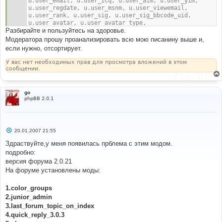
u.user_email, u.user_icq, u.user_aim, u.user_yim, 
$postrow
[]
=
$db
-
u.user_regdate, u.user_msnm, u.user_viewemail, 
>
sql_fetchrow
(
$first_post_result
);
u.user_rank, u.user_sig, u.user_sig_bbcode_uid, 
$db
->
sql_freeresult
(
$first_post_result
);
u.user_avatar, u.user_avatar_type, 
}
Разбирайте и пользуйтесь на здоровье.
u.user_allowavatar, u.user_allowsmile, 
// [end] First Post On Every Page Mod
u.user_birthday, u.user_next_birthday_greeting, p.*,  
Модератора прошу проанализировать всю мою писанину выше и,
pt.post_text, pt.post_subject, pt.bbcode_uid, 
если нужно, отсортирует.
ft.flag_name, g.made_year, makes.make, models.model, 
g.id as garage_id
У вас нет необходимых прав для просмотра вложений в этом
	FROM ( "
.
 POSTS_TABLE 
.
" p, "
.
 USERS_TABLE 
.
" 
сообщении.
u, "
.
 POSTS_TEXT_TABLE 
.
" pt )
		LEFT JOIN "
.
 FLAG_TABLE 
.
" ft ON 
(ft.flag_image = u.user_from_flag)
go
		LEFT JOIN "
.
 GARAGE_TABLE 
.
" g ON 
phpBB 2.0.1
(g.member_id = p.poster_id and g.main_vehicle = 1)
		LEFT JOIN "
.
 GARAGE_MAKES_TABLE 
.
" makes ON 
(g.make_id = makes.id)
		LEFT JOIN "
.
 GARAGE_MODELS_TABLE 
.
" models 
С
20.01.2007 21:55
ON (g.model_id = models.id)
о
	WHERE p.topic_id = $topic_id
о
Здраствуйте,у меня появилась прблема с этим модом.
б
		$limit_posts_time
подробно:
щ
		AND pt.post_id = p.post_id
е
версия форума 2.0.21
		AND u.user_id = p.poster_id
н
На форуме установлены моды:
	ORDER BY p.post_time $post_time_order
и
е
	LIMIT $start, "
.
$board_config
[
'posts_per_page'
];
//-- mod finish : Garage ------------------------
1.color_groups
-----------------------------------------------------
2.junior_admin
----------------------
3.last_forum_topic_on_index
4.quick_reply_3.0.3
if
(
!(
$result
=
$db
->
sql_query
(
$sql
))
)