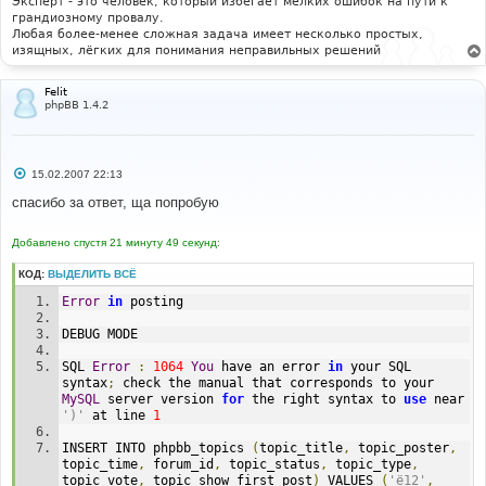
Эксперт - это человек, который избегает мелких ошибок на пути к
грандиозному провалу.
Любая более-менее сложная задача имеет несколько простых,
изящных, лёгких для понимания неправильных решений
Felit
phpBB 1.4.2
С
15.02.2007 22:13
о
о
спасибо за ответ, ща попробую
б
щ
е
Добавлено спустя 21 минуту 49 секунд:
н
и
КОД:
ВЫДЕЛИТЬ ВСЁ
е
Error
in
 posting
DEBUG MODE
SQL 
Error
:
1064
You
 have an error 
in
 your SQL 
syntax
;
 check the manual that corresponds to your 
MySQL
 server version 
for
 the right syntax to 
use
 near 
')'
 at line 
1
INSERT INTO phpbb_topics 
(
topic_title
,
 topic_poster
,
topic_time
,
 forum_id
,
 topic_status
,
 topic_type
,
topic_vote
,
 topic_show_first_post
)
 VALUES 
(
'ё12'
,