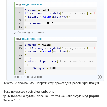
КОД:
ВЫДЕЛИТЬ ВСЁ
$resync
=
 FALSE
;
if
(
$forum_topic_data
[
'topic_replies'
]
+
1
<
$start
+
count
(
$postrow
))
{
$resync
=
 TRUE
;
}
добавил одну строчку:
КОД:
ВЫДЕЛИТЬ ВСЁ
$resync
=
 FALSE
;
if
(
$forum_topic_data
[
'topic_replies'
]
+
1
<
$start
+
count
(
$postrow
))
{
if
(!
$forum_topic_data
[
'topic_show_first_post
'
])
$resync
=
 TRUE
;
}
всё встало на место
Ничего не произошло. Попрежнему происходит рассинхронизация.
Ниже прилагаю свой
viewtopic.php
Дабы никого не пугать, поясню, что так же использую мод
phpBB
Garage 1.0.5