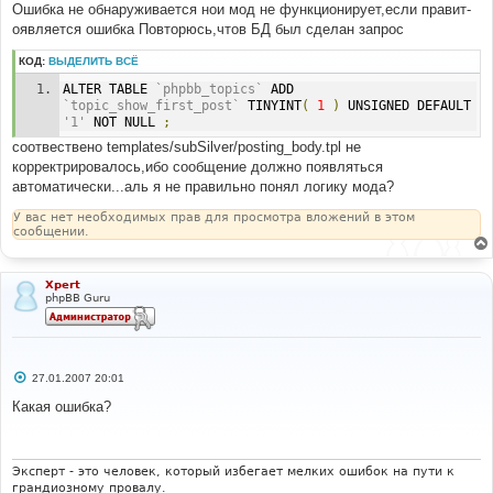
-----------
Ошибка не обнаруживается нои мод не функционирует,если правит-
#
оявляется ошибка Повторюсь,чтов БД был сделан запрос
, t.topic_last_post_id
КОД:
ВЫДЕЛИТЬ ВСЁ
#
#-----[ IN-LINE BEFORE, ADD ]------------------------
ALTER TABLE 
`phpbb_topics`
 ADD 
------------------
`topic_show_first_post`
 TINYINT
(
1
)
 UNSIGNED DEFAULT 
#
'1'
 NOT NULL 
;
, t.topic_show_first_post, t.topic_first_post_id
соотвествено templates/subSilver/posting_body.tpl не
корректрировалось,ибо сообщение должно появляться
автоматически...аль я не правильно понял логику мода?
У вас нет необходимых прав для просмотра вложений в этом
сообщении.
Xpert
phpBB Guru
С
27.01.2007 20:01
о
о
Какая ошибка?
б
щ
е
н
и
Эксперт - это человек, который избегает мелких ошибок на пути к
е
грандиозному провалу.