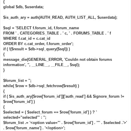
{
makes ON (g.make_id = makes.id)
			LEFT JOIN "
.
 GARAGE_MODELS_TABLE 
.
" 
global $db, $userdata;
models ON (g.model_id = models.id)	
		WHERE p.post_id = "
.
$is_auth_ary = auth(AUTH_READ, AUTH_LIST_ALL, $userdata);
$forum_topic_data
[
'topic_first_post_id'
]
.
"
			AND pt.post_id = p.post_id
$sql = 'SELECT f.forum_id, f.forum_name
			AND u.user_id = p.poster_id"
;
if
(
!(
$first_post_result
=
$db
->
sql_query
(
$sql
))
FROM ' . CATEGORIES_TABLE . ' c, ' . FORUMS_TABLE . ' f
)
WHERE f.cat_id = c.cat_id
{
ORDER BY c.cat_order, f.forum_order';
		message_die
(
GENERAL_ERROR
,
"Could not obtain 
if ( !($result = $db->sql_query($sql)) )
first post/user information."
,
''
,
__LINE__
,
{
__FILE__
,
$sql
);
}
message_die(GENERAL_ERROR, 'Couldn not obtain forums
information', '', __LINE__, __FILE__, $sql);
$postrow
[]
=
$db
-
}
>
sql_fetchrow
(
$first_post_result
);
$db
->
sql_freeresult
(
$first_post_result
);
$forum_list = '';
}
// [end] First Post On Every Page Mod
while( $row = $db->sql_fetchrow($result) )
{
if ( $is_auth_ary[$row['forum_id']]['auth_read'] && $ignore_forum !=
$row['forum_id'] )
{
$selected = ( $select_forum == $row['forum_id'] ) ? '
selected="selected"' : '';
$forum_list .= '<option value="' . $row['forum_id'] . '"' . $selected .'>'
. $row['forum_name'] . '</option>';