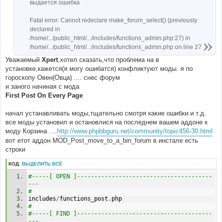
выдается ошибка
Fatal error: Cannot redeclare make_forum_select() (previously
declared in
/home/.../public_html/.../includes/functions_admin.php:27) in
/home/.../public_html/.../includes/functions_admin.php on line 27
Уважаемый
Xpert
,хотел сказать,что проблема на в
установке,кажется(я могу ошибатся) конфликтуют моды. я по
гороскопу Овен(Овца) .... снес форум
и заного начиная с мода
First Post On Every Page
начал устанавливать моды,тщательно смотря какие ошибки и т.д.
все моды установил и остановлися на последнем вашем аддоне к
моду Корзина ....
http://www.phpbbguru.net/community/topic456-30.html
вот етот аддон MOD_Post_move_to_a_bin_forum в инстале есть
строки
КОД:
ВЫДЕЛИТЬ ВСЁ
#-----[ OPEN ]---------------------------------------
---
#
includes
/
functions_post
.
php
#
#-----[ FIND ]---------------------------------------
---