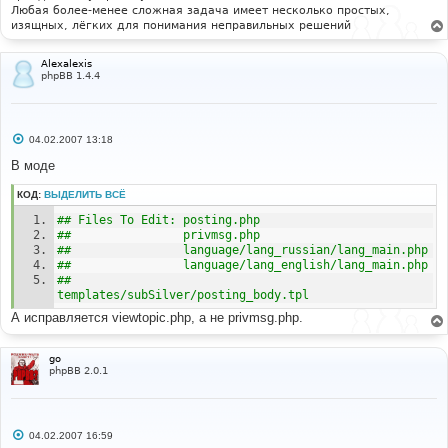
Любая более-менее сложная задача имеет несколько простых,
изящных, лёгких для понимания неправильных решений
Alexalexis
phpBB 1.4.4
С
04.02.2007 13:18
о
о
В моде
б
щ
КОД:
ВЫДЕЛИТЬ ВСЁ
е
н
## Files To Edit: posting.php 
и
е
##                privmsg.php 
##                language/lang_russian/lang_main.php 
##                language/lang_english/
##                
templates/subSilver/posting_body.tpl 
А исправляется viewtopic.php, а не privmsg.php.
go
phpBB 2.0.1
С
04.02.2007 16:59
о