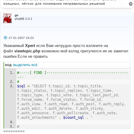
изящных, лёгких для понимания неправильных решений
go
phpBB 2.0.1
С
27.01.2007 19:23
о
о
Уважаемый
Xpert
если Вам нетрудно просто взляните на
б
файл
viewtopic.php
возможно мой взляд притупился ия не заметил
щ
е
ошибки.Если не править
н
и
КОД:
ВЫДЕЛИТЬ ВСЁ
е
#-----[ FIND ]---------------------------------------
---
#
$sql
=
"SELECT t.topic_id, t.topic_title, 
t.topic_status, t.topic_replies, t.topic_time, 
t.topic_type, t.topic_vote, t.topic_last_post_id, 
f.forum_name, f.forum_status, f.forum_id, 
f.auth_view, f.auth_read, f.auth_post, f.auth_reply, 
f.auth_edit, f.auth_delete, f.auth_sticky, 
f.auth_announce, f.auth_pollcreate, f.auth_vote, 
f.auth_attachments"
.
$count_sql
.
"
#
=========
#-----[ IN-LINE FIND ]-------------------------------