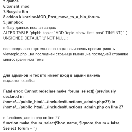
5.glance
{
	message_die
(
GENERAL_ERROR
,
"Could not obtain 
6.translit_mod
post/user information."
,
''
,
__LINE__
,
__FILE__
,
7.Recycle Bin
$sql
);
8.addon k korzine-MOD_Post_move_to_a_bin_forum-
}
9.jumpbox
в базу данных послан запрос
$postrow
=
array
();
// [begin] First Post On Every Page Mod
ALTER TABLE `phpbb_topics` ADD `topic_show_first_post` TINYINT( 1 )
if
(
$forum_topic_data
[
'topic_show_first_post'
]
&&
(
UNSIGNED DEFAULT '1' NOT NULL ;
$start
!=
0
)
)
{
все проделано тщательно,но когда начинаешь просматривать
$sql
=
"SELECT u.username, u.user_id, 
viewtopic.php ..на последней странице имено ,на последней странице
u.user_posts, u.user_from, u.user_from_flag, 
u.user_website, u.user_email, u.user_icq, u.user_aim, 
многостраничной темы
u.user_yim, u.user_regdate, u.user_msnm, 
u.user_viewemail, u.user_rank, u.user_sig, 
u.user_sig_bbcode_uid, u.user_avatar, 
для админов и тех кто имеет вход в админ панель
u.user_avatar_type, u.user_allowavatar, 
выдается ошибка
u.user_allowsmile, u.user_birthday, 
u.user_next_birthday_greeting, p.*,  pt.post_text, 
pt.post_subject, pt.bbcode_uid, ft.flag_name, 
Fatal error: Cannot redeclare make_forum_select() (previously
g.made_year, makes.make, models.model, g.id as 
declared in
garage_id
/home/.../public_html/.../includes/functions_admin.php:27) in
		FROM ( "
.
 POSTS_TABLE 
.
" p, "
.
 USERS_TABLE 
/home/.../public_html/.../includes/functions_admin.php on line 27
.
" u, "
.
 POSTS_TEXT_TABLE 
.
" pt )
			LEFT JOIN "
.
 FLAG_TABLE 
.
" ft ON 
(ft.flag_image = u.user_from_flag)
в functions_admin.php on line 27
			LEFT JOIN "
.
 GARAGE_TABLE 
.
" g ON ( 
function make_forum_select($box_name, $ignore_forum = false,
g.member_id = p.poster_id and g.main_vehicle = 1)
$select_forum = '')
			LEFT JOIN "
.
 GARAGE_MAKES_TABLE 
.
" 