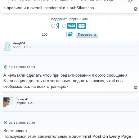
А у вас стиль точно внешний, а не в overall_header.tpl?
н
и
я правила и в overall_header.tpl и в subSilver.css
е
Поддержать phpBB Guru
Yevg001
phpBB 1.2.1
С
16.11.2006 14:53
о
о
А нельзяли сделать чтоб при редактировании любого сообщения
б
была опция сделать его заглавным, поднять в шапку, чтоб оно
щ
е
отображалось на всех страницах?
н
и
е
ScorpAL
phpBB 1.2.1
С
21.11.2006 19:30
о
о
Всем привет.
б
Пользуемся этим замечательным модом
First Post On Every Page
щ