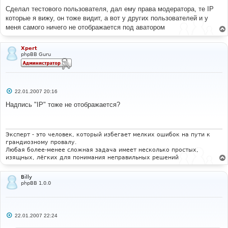
Сделал тестового пользователя, дал ему права модератора, те IP
которые я вижу, он тоже видит, а вот у других пользователей и у
меня самого ничего не отображается под аватором
Xpert
phpBB Guru
С
22.01.2007 20:16
о
о
Надпись "IP" тоже не отображается?
б
щ
е
н
и
Эксперт - это человек, который избегает мелких ошибок на пути к
е
грандиозному провалу.
Любая более-менее сложная задача имеет несколько простых,
изящных, лёгких для понимания неправильных решений
Billy
phpBB 1.0.0
С
22.01.2007 22:24
о
о