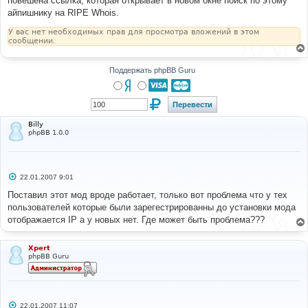
повешена ссылка, которая открывает в новом окне поиск по этому
н
айпишнику на RIPE Whois.
и
е
У вас нет необходимых прав для просмотра вложений в этом
сообщении.
Поддержать phpBB Guru
Billy
phpBB 1.0.0
С
22.01.2007 9:01
о
о
Поставил этот мод вроде работает, только вот проблема что у тех
б
пользователей которые были зарегестрированны до установки мода
щ
е
отображается IP а у новых нет. Где может быть проблема???
н
и
е
Xpert
phpBB Guru
С
22.01.2007 11:07