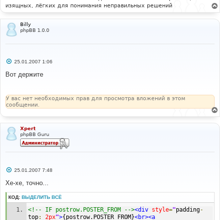
изящных, лёгких для понимания неправильных решений
Billy
phpBB 1.0.0
С
25.01.2007 1:06
о
о
Вот держите
б
щ
е
н
У вас нет необходимых прав для просмотра вложений в этом
и
сообщении.
е
Xpert
phpBB Guru
С
25.01.2007 7:48
о
о
Хе-хе, точно...
б
щ
КОД:
ВЫДЕЛИТЬ ВСЁ
е
н
<!-- IF postrow.POSTER_FROM -->
<div
style
=
"
padding
-
и
е
top
:
2px
"
>
{postrow.POSTER_FROM}
<br><a