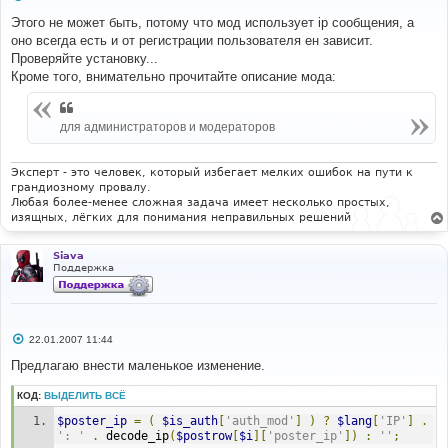
о
о
Этого не может быть, потому что мод использует ip сообщения, а
б
оно всегда есть и от регистрации пользователя ен зависит.
щ
е
Проверяйте установку...
н
Кроме того, внимательно прочитайте описание мода:
и
е
для администраторов и модераторов
Эксперт - это человек, который избегает мелких ошибок на пути к
грандиозному провалу.
Любая более-менее сложная задача имеет несколько простых,
изящных, лёгких для понимания неправильных решений
Siava
Поддержка
С
22.01.2007 11:44
о
о
Предлагаю внести маленькое изменение.
б
щ
КОД:
ВЫДЕЛИТЬ ВСЁ
е
н
$poster_ip
=
(
$is_auth
[
'auth_mod'
]
)
?
$lang
[
'IP'
]
.
и
е
': '
.
 decode_ip
(
$postrow
[
$i
][
'poster_ip'
])
:
''
;