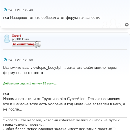
С
24.01.2007 22:43
о
о
rxu
Наверное тот кто собирал этот форум так запостил
б
щ
е
н
и
Xpert
е
phpBB Guru
С
24.01.2007 23:59
о
о
Выложите ваш viewtopic_body.tpl ... закачать файл можно через
б
форму полного ответа.
щ
е
н
Добавлено спустя 1 минуту 25 секунд:
и
е
rxu
Напоминает стили от Трушкина aka CyberAlien. Терзают сомнения
что в шаблоне тоже есть условие и код мода был вставлен в него, а
не после...
Эксперт - это человек, который избегает мелких ошибок на пути к
грандиозному провалу.
Любая более-менее сложная задача имеет несколько простых,