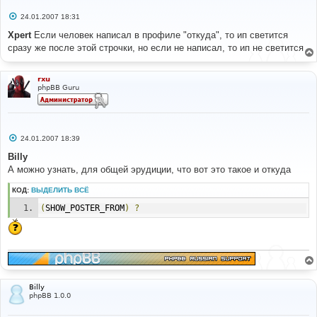
С
24.01.2007 18:31
о
о
Xpert
Если человек написал в профиле "откуда", то ип светится
б
сразу же после этой строчки, но если не написал, то ип не светится
щ
е
н
и
rxu
е
phpBB Guru
С
24.01.2007 18:39
о
о
Billy
б
А можно узнать, для общей эрудиции, что вот это такое и откуда
щ
е
н
КОД:
ВЫДЕЛИТЬ ВСЁ
и
е
(
SHOW_POSTER_FROM
)
?
Billy
phpBB 1.0.0