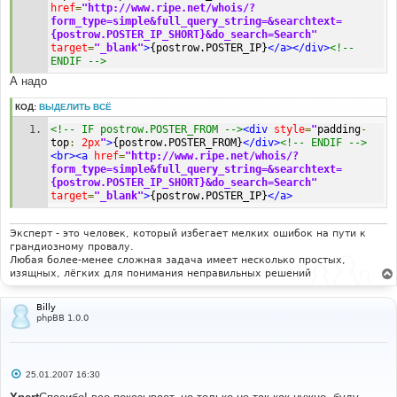
href
=
"http://www.ripe.net/whois/?
form_type=simple&full_query_string=&searchtext=
{postrow.POSTER_IP_SHORT}&do_search=Search"
target
=
"_blank"
>
{postrow.POSTER_IP}
</a></div>
<!-- 
ENDIF -->
А надо
КОД:
ВЫДЕЛИТЬ ВСЁ
<!-- IF postrow.POSTER_FROM -->
<div
style
=
"
padding
-
top
:
2px
"
>
{postrow.POSTER_FROM}
</div>
<!-- ENDIF -->
<br><a
href
=
"http://www.ripe.net/whois/?
form_type=simple&full_query_string=&searchtext=
{postrow.POSTER_IP_SHORT}&do_search=Search"
target
=
"_blank"
>
{postrow.POSTER_IP}
</a>
Эксперт - это человек, который избегает мелких ошибок на пути к
грандиозному провалу.
Любая более-менее сложная задача имеет несколько простых,
изящных, лёгких для понимания неправильных решений
Billy
phpBB 1.0.0
С
25.01.2007 16:30
о
о