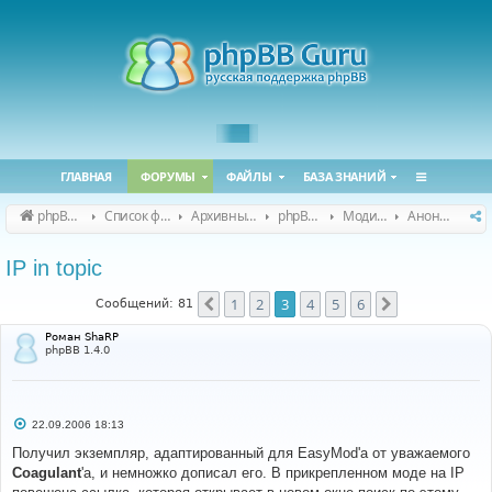
ГЛАВНАЯ
ФОРУМЫ
ФАЙЛЫ
БАЗА ЗНАНИЙ
phpBB Guru
Список форумов
Архивные форумы
phpBB 2.0.x (архив)
Модификация phpBB 2.0.x
Анонсы и поддержка модов для phpBB 2.0.x
IP in topic
1
2
3
4
5
6
Пред.
След.
Сообщений: 81
Роман ShaRP
phpBB 1.4.0
С
22.09.2006 18:13
о
о
Получил экземпляр, адаптированный для EasyMod'а от уважаемого
б
Coagulant
'а, и немножко дописал его. В прикрепленном моде на IP
щ
е