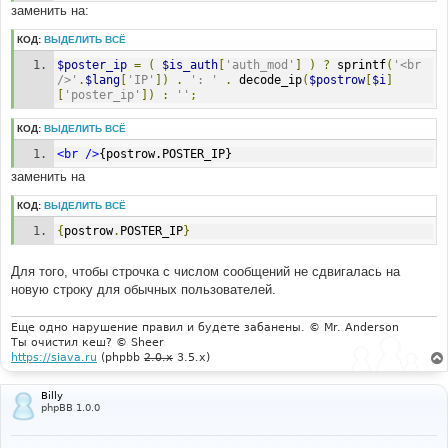
заменить на:
КОД:
ВЫДЕЛИТЬ ВСЁ
$poster_ip
=
(
$is_auth
[
'auth_mod'
]
)
?
 sprintf
(
'<br 
/>'
.
$lang
[
'IP'
])
.
': '
.
 decode_ip
(
$postrow
[
$i
]
[
'poster_ip'
])
:
''
;
КОД:
ВЫДЕЛИТЬ ВСЁ
<br
/>
{postrow.POSTER_IP}
заменить на
КОД:
ВЫДЕЛИТЬ ВСЁ
{
postrow
.
POSTER_IP
}
Для того, чтобы строчка с числом сообщений не сдвигалась на
новую строку для обычных пользователей.
Еще одно нарушение правил и будете забанены. © Mr. Anderson
Ты очистил кеш? © Sheer
https://siava.ru
(phpbb
2.0.x
3.5.x)
Billy
phpBB 1.0.0