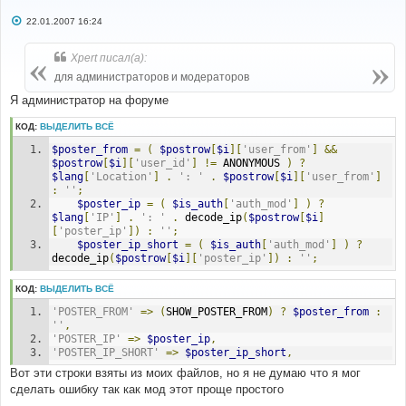
С
22.01.2007 16:24
о
о
б
Xpert писал(а):
щ
е
для администраторов и модераторов
н
и
Я администратор на форуме
е
КОД:
ВЫДЕЛИТЬ ВСЁ
$poster_from
=
(
$postrow
[
$i
][
'user_from'
]
&&
$postrow
[
$i
][
'user_id'
]
!=
 ANONYMOUS 
)
?
$lang
[
'Location'
]
.
': '
.
$postrow
[
$i
][
'user_from'
]
:
''
;
$poster_ip
=
(
$is_auth
[
'auth_mod'
]
)
?
$lang
[
'IP'
]
.
': '
.
 decode_ip
(
$postrow
[
$i
]
[
'poster_ip'
])
:
''
;
$poster_ip_short
=
(
$is_auth
[
'auth_mod'
]
)
?
decode_ip
(
$postrow
[
$i
][
'poster_ip'
])
:
''
;
КОД:
ВЫДЕЛИТЬ ВСЁ
'POSTER_FROM'
=>
(
SHOW_POSTER_FROM
)
?
$poster_from
:
''
,
'POSTER_IP'
=>
$poster_ip
,
'POSTER_IP_SHORT'
=>
$poster_ip_short
,
Вот эти строки взяты из моих файлов, но я не думаю что я мог
сделать ошибку так как мод этот проще простого