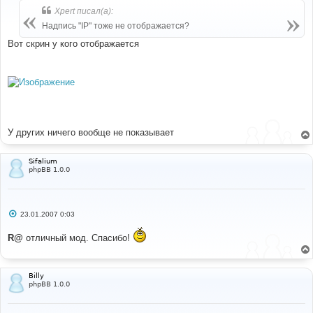
б
Xpert писал(а):
щ
е
Надпись "IP" тоже не отображается?
н
и
Вот скрин у кого отображается
е
У других ничего вообще не показывает
Sifalium
phpBB 1.0.0
С
23.01.2007 0:03
о
о
R@
отличный мод. Спасибо!
б
щ
е
н
и
Billy
е
phpBB 1.0.0