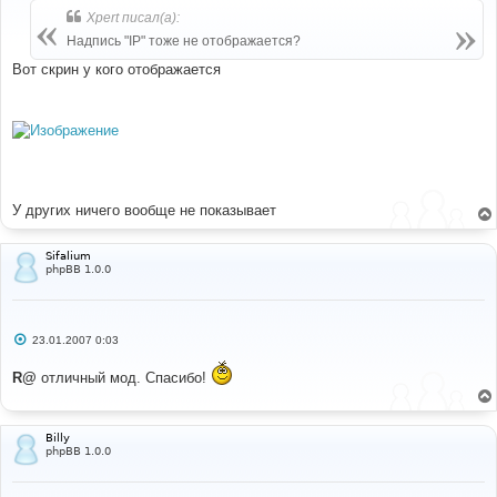
б
Xpert писал(а):
щ
е
Надпись "IP" тоже не отображается?
н
и
Вот скрин у кого отображается
е
У других ничего вообще не показывает
Sifalium
phpBB 1.0.0
С
23.01.2007 0:03
о
о
R@
отличный мод. Спасибо!
б
щ
е
н
и
Billy
е
phpBB 1.0.0