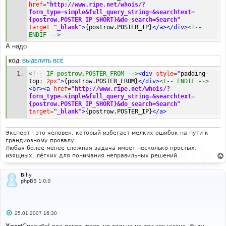
href
=
"http://www.ripe.net/whois/?
form_type=simple&full_query_string=&searchtext=
{postrow.POSTER_IP_SHORT}&do_search=Search"
target
=
"_blank"
>
{postrow.POSTER_IP}
</a></div>
<!-- 
ENDIF -->
А надо
КОД:
ВЫДЕЛИТЬ ВСЁ
<!-- IF postrow.POSTER_FROM -->
<div
style
=
"
padding
-
top
:
2px
"
>
{postrow.POSTER_FROM}
</div>
<!-- ENDIF -->
<br><a
href
=
"http://www.ripe.net/whois/?
form_type=simple&full_query_string=&searchtext=
{postrow.POSTER_IP_SHORT}&do_search=Search"
target
=
"_blank"
>
{postrow.POSTER_IP}
</a>
Эксперт - это человек, который избегает мелких ошибок на пути к
грандиозному провалу.
Любая более-менее сложная задача имеет несколько простых,
изящных, лёгких для понимания неправильных решений
Billy
phpBB 1.0.0
С
25.01.2007 16:30
о
о