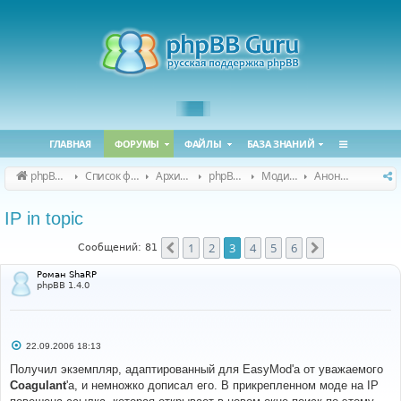
ГЛАВНАЯ
ФОРУМЫ
ФАЙЛЫ
БАЗА ЗНАНИЙ
phpBB Guru
Список форумов
Архивные форумы
phpBB 2.0.x (архив)
Модификация phpBB 2.0.x
Анонсы и поддержка модов для phpBB 2.0.x
IP in topic
1
2
3
4
5
6
Пред.
След.
Сообщений: 81
Роман ShaRP
phpBB 1.4.0
С
22.09.2006 18:13
о
о
Получил экземпляр, адаптированный для EasyMod'а от уважаемого
б
Coagulant
'а, и немножко дописал его. В прикрепленном моде на IP
щ
е