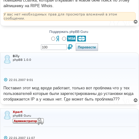
повешена ссылка, которая открывает в новом окне поиск по этому
н
айпишнику на RIPE Whois.
и
е
У вас нет необходимых прав для просмотра вложений в этом
сообщении.
Поддержать phpBB Guru
Billy
phpBB 1.0.0
С
22.01.2007 9:01
о
о
Поставил этот мод вроде работает, только вот проблема что у тех
б
пользователей которые были зарегестрированны до установки мода
щ
е
отображается IP а у новых нет. Где может быть проблема???
н
и
е
Xpert
phpBB Guru
С
22.01.2007 11:07