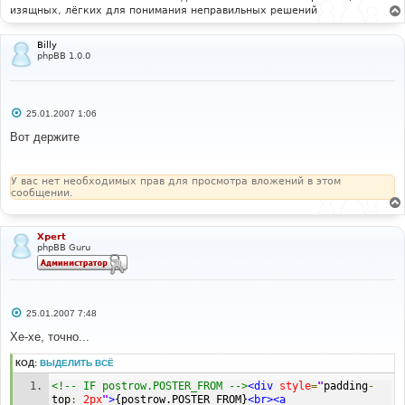
изящных, лёгких для понимания неправильных решений
Billy
phpBB 1.0.0
С
25.01.2007 1:06
о
о
Вот держите
б
щ
е
н
У вас нет необходимых прав для просмотра вложений в этом
и
сообщении.
е
Xpert
phpBB Guru
С
25.01.2007 7:48
о
о
Хе-хе, точно...
б
щ
КОД:
ВЫДЕЛИТЬ ВСЁ
е
н
<!-- IF postrow.POSTER_FROM -->
<div
style
=
"
padding
-
и
е
top
:
2px
"
>
{postrow.POSTER_FROM}
<br><a