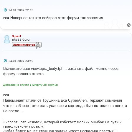
С
24.01.2007 22:43
о
о
rxu
Наверное тот кто собирал этот форум так запостил
б
щ
е
н
и
Xpert
е
phpBB Guru
С
24.01.2007 23:59
о
о
Выложите ваш viewtopic_body.tpl ... закачать файл можно через
б
форму полного ответа.
щ
е
н
Добавлено спустя 1 минуту 25 секунд:
и
е
rxu
Напоминает стили от Трушкина aka CyberAlien. Терзают сомнения
что в шаблоне тоже есть условие и код мода был вставлен в него, а
не после...
Эксперт - это человек, который избегает мелких ошибок на пути к
грандиозному провалу.
Любая более-менее сложная задача имеет несколько простых,