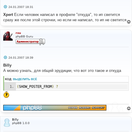
С
24.01.2007 18:31
о
о
Xpert
Если человек написал в профиле "откуда", то ип светится
б
сразу же после этой строчки, но если не написал, то ип не светится
щ
е
н
и
rxu
е
phpBB Guru
С
24.01.2007 18:39
о
о
Billy
б
А можно узнать, для общей эрудиции, что вот это такое и откуда
щ
е
н
КОД:
ВЫДЕЛИТЬ ВСЁ
и
е
(
SHOW_POSTER_FROM
)
?
Billy
phpBB 1.0.0