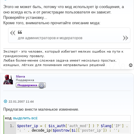
о
о
Этого не может быть, потому что мод использует ip сообщения, а
б
оно всегда есть и от регистрации пользователя ен зависит.
щ
е
Проверяйте установку...
н
Кроме того, внимательно прочитайте описание мода:
и
е
для администраторов и модераторов
Эксперт - это человек, который избегает мелких ошибок на пути к
грандиозному провалу.
Любая более-менее сложная задача имеет несколько простых,
изящных, лёгких для понимания неправильных решений
Siava
Поддержка
С
22.01.2007 11:44
о
о
Предлагаю внести маленькое изменение.
б
щ
КОД:
ВЫДЕЛИТЬ ВСЁ
е
н
$poster_ip
=
(
$is_auth
[
'auth_mod'
]
)
?
$lang
[
'IP'
]
.
и
е
': '
.
 decode_ip
(
$postrow
[
$i
][
'poster_ip'
])
:
''
;