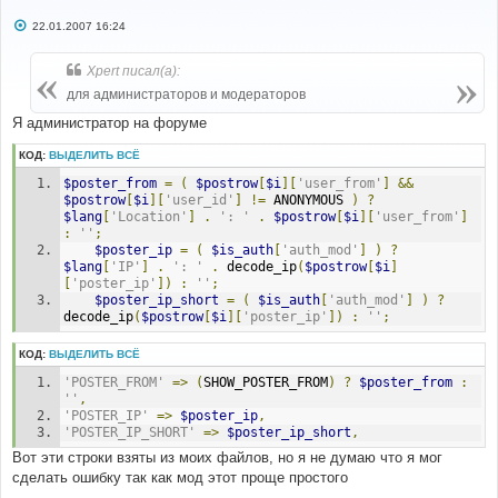
С
22.01.2007 16:24
о
о
б
Xpert писал(а):
щ
е
для администраторов и модераторов
н
и
Я администратор на форуме
е
КОД:
ВЫДЕЛИТЬ ВСЁ
$poster_from
=
(
$postrow
[
$i
][
'user_from'
]
&&
$postrow
[
$i
][
'user_id'
]
!=
 ANONYMOUS 
)
?
$lang
[
'Location'
]
.
': '
.
$postrow
[
$i
][
'user_from'
]
:
''
;
$poster_ip
=
(
$is_auth
[
'auth_mod'
]
)
?
$lang
[
'IP'
]
.
': '
.
 decode_ip
(
$postrow
[
$i
]
[
'poster_ip'
])
:
''
;
$poster_ip_short
=
(
$is_auth
[
'auth_mod'
]
)
?
decode_ip
(
$postrow
[
$i
][
'poster_ip'
])
:
''
;
КОД:
ВЫДЕЛИТЬ ВСЁ
'POSTER_FROM'
=>
(
SHOW_POSTER_FROM
)
?
$poster_from
:
''
,
'POSTER_IP'
=>
$poster_ip
,
'POSTER_IP_SHORT'
=>
$poster_ip_short
,
Вот эти строки взяты из моих файлов, но я не думаю что я мог
сделать ошибку так как мод этот проще простого