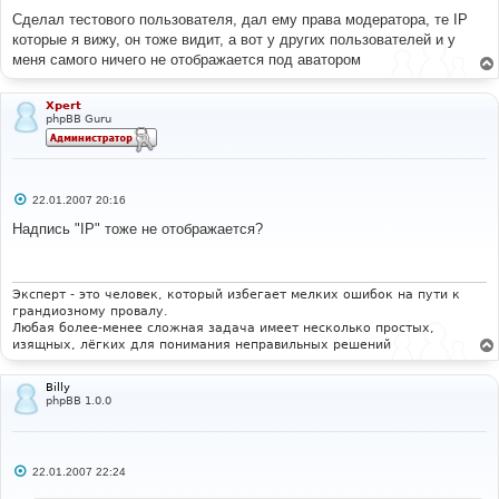
Сделал тестового пользователя, дал ему права модератора, те IP
которые я вижу, он тоже видит, а вот у других пользователей и у
меня самого ничего не отображается под аватором
Xpert
phpBB Guru
С
22.01.2007 20:16
о
о
Надпись "IP" тоже не отображается?
б
щ
е
н
и
Эксперт - это человек, который избегает мелких ошибок на пути к
е
грандиозному провалу.
Любая более-менее сложная задача имеет несколько простых,
изящных, лёгких для понимания неправильных решений
Billy
phpBB 1.0.0
С
22.01.2007 22:24
о
о