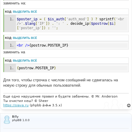
заменить на:
КОД:
ВЫДЕЛИТЬ ВСЁ
$poster_ip
=
(
$is_auth
[
'auth_mod'
]
)
?
 sprintf
(
'<br 
/>'
.
$lang
[
'IP'
])
.
': '
.
 decode_ip
(
$postrow
[
$i
]
[
'poster_ip'
])
:
''
;
КОД:
ВЫДЕЛИТЬ ВСЁ
<br
/>
{postrow.POSTER_IP}
заменить на
КОД:
ВЫДЕЛИТЬ ВСЁ
{
postrow
.
POSTER_IP
}
Для того, чтобы строчка с числом сообщений не сдвигалась на
новую строку для обычных пользователей.
Еще одно нарушение правил и будете забанены. © Mr. Anderson
Ты очистил кеш? © Sheer
https://siava.ru
(phpbb
2.0.x
3.5.x)
Billy
phpBB 1.0.0