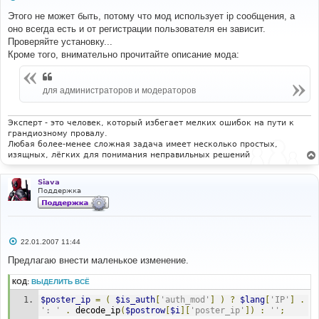
о
о
Этого не может быть, потому что мод использует ip сообщения, а
б
оно всегда есть и от регистрации пользователя ен зависит.
щ
е
Проверяйте установку...
н
Кроме того, внимательно прочитайте описание мода:
и
е
для администраторов и модераторов
Эксперт - это человек, который избегает мелких ошибок на пути к
грандиозному провалу.
Любая более-менее сложная задача имеет несколько простых,
изящных, лёгких для понимания неправильных решений
Siava
Поддержка
С
22.01.2007 11:44
о
о
Предлагаю внести маленькое изменение.
б
щ
КОД:
ВЫДЕЛИТЬ ВСЁ
е
н
$poster_ip
=
(
$is_auth
[
'auth_mod'
]
)
?
$lang
[
'IP'
]
.
и
е
': '
.
 decode_ip
(
$postrow
[
$i
][
'poster_ip'
])
:
''
;