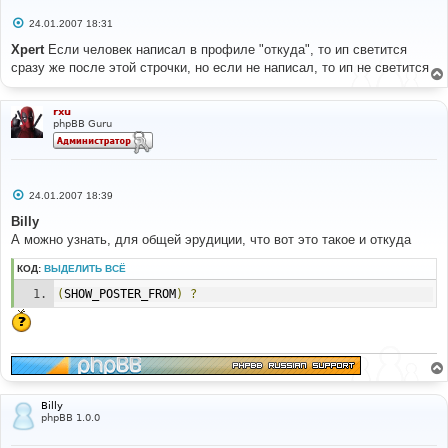
С
24.01.2007 18:31
о
о
Xpert
Если человек написал в профиле "откуда", то ип светится
б
сразу же после этой строчки, но если не написал, то ип не светится
щ
е
н
и
rxu
е
phpBB Guru
С
24.01.2007 18:39
о
о
Billy
б
А можно узнать, для общей эрудиции, что вот это такое и откуда
щ
е
н
КОД:
ВЫДЕЛИТЬ ВСЁ
и
е
(
SHOW_POSTER_FROM
)
?
Billy
phpBB 1.0.0