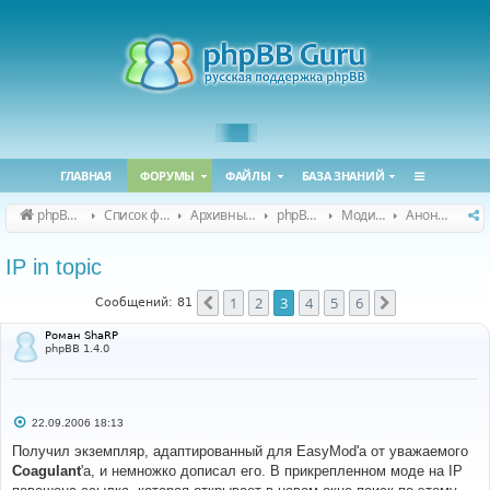
ГЛАВНАЯ
ФОРУМЫ
ФАЙЛЫ
БАЗА ЗНАНИЙ
phpBB Guru
Список форумов
Архивные форумы
phpBB 2.0.x (архив)
Модификация phpBB 2.0.x
Анонсы и поддержка модов для phpBB 2.0.x
IP in topic
1
2
3
4
5
6
Пред.
След.
Сообщений: 81
Роман ShaRP
phpBB 1.4.0
С
22.09.2006 18:13
о
о
Получил экземпляр, адаптированный для EasyMod'а от уважаемого
б
Coagulant
'а, и немножко дописал его. В прикрепленном моде на IP
щ
е