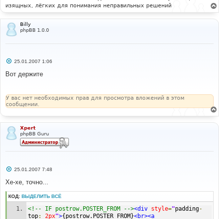
изящных, лёгких для понимания неправильных решений
Billy
phpBB 1.0.0
С
25.01.2007 1:06
о
о
Вот держите
б
щ
е
н
У вас нет необходимых прав для просмотра вложений в этом
и
сообщении.
е
Xpert
phpBB Guru
С
25.01.2007 7:48
о
о
Хе-хе, точно...
б
щ
КОД:
ВЫДЕЛИТЬ ВСЁ
е
н
<!-- IF postrow.POSTER_FROM -->
<div
style
=
"
padding
-
и
е
top
:
2px
"
>
{postrow.POSTER_FROM}
<br><a