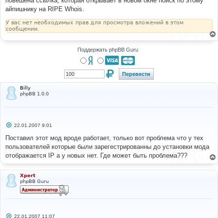
повешена ссылка, которая открывает в новом окне поиск по этому
н
айпишнику на RIPE Whois.
и
е
У вас нет необходимых прав для просмотра вложений в этом
сообщении.
Поддержать phpBB Guru
Billy
phpBB 1.0.0
С
22.01.2007 9:01
о
о
Поставил этот мод вроде работает, только вот проблема что у тех
б
пользователей которые были зарегестрированны до установки мода
щ
е
отображается IP а у новых нет. Где может быть проблема???
н
и
е
Xpert
phpBB Guru
С
22.01.2007 11:07