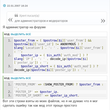
С
22.01.2007 16:24
о
о
б
Xpert писал(а):
щ
е
для администраторов и модераторов
н
и
Я администратор на форуме
е
КОД:
ВЫДЕЛИТЬ ВСЁ
$poster_from
=
(
$postrow
[
$i
][
'user_from'
]
&&
$postrow
[
$i
][
'user_id'
]
!=
 ANONYMOUS 
)
?
$lang
[
'Location'
]
.
': '
.
$postrow
[
$i
][
'user_from'
]
:
''
;
$poster_ip
=
(
$is_auth
[
'auth_mod'
]
)
?
$lang
[
'IP'
]
.
': '
.
 decode_ip
(
$postrow
[
$i
]
[
'poster_ip'
])
:
''
;
$poster_ip_short
=
(
$is_auth
[
'auth_mod'
]
)
?
decode_ip
(
$postrow
[
$i
][
'poster_ip'
])
:
''
;
КОД:
ВЫДЕЛИТЬ ВСЁ
'POSTER_FROM'
=>
(
SHOW_POSTER_FROM
)
?
$poster_from
:
''
,
'POSTER_IP'
=>
$poster_ip
,
'POSTER_IP_SHORT'
=>
$poster_ip_short
,
Вот эти строки взяты из моих файлов, но я не думаю что я мог
сделать ошибку так как мод этот проще простого