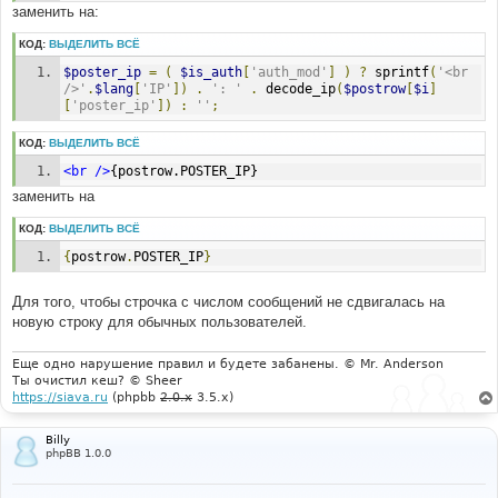
заменить на:
КОД:
ВЫДЕЛИТЬ ВСЁ
$poster_ip
=
(
$is_auth
[
'auth_mod'
]
)
?
 sprintf
(
'<br 
/>'
.
$lang
[
'IP'
])
.
': '
.
 decode_ip
(
$postrow
[
$i
]
[
'poster_ip'
])
:
''
;
КОД:
ВЫДЕЛИТЬ ВСЁ
<br
/>
{postrow.POSTER_IP}
заменить на
КОД:
ВЫДЕЛИТЬ ВСЁ
{
postrow
.
POSTER_IP
}
Для того, чтобы строчка с числом сообщений не сдвигалась на
новую строку для обычных пользователей.
Еще одно нарушение правил и будете забанены. © Mr. Anderson
Ты очистил кеш? © Sheer
https://siava.ru
(phpbb
2.0.x
3.5.x)
Billy
phpBB 1.0.0