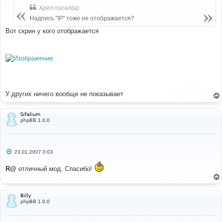
б
Xpert писал(а):
щ
е
Надпись "IP" тоже не отображается?
н
и
Вот скрин у кого отображается
е
У других ничего вообще не показывает
Sifalium
phpBB 1.0.0
С
23.01.2007 0:03
о
о
R@
отличный мод. Спасибо!
б
щ
е
н
и
Billy
е
phpBB 1.0.0