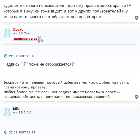
Сделал тестового пользователя, дал ему права модератора, те IP
которые я вижу, он тоже видит, а вот у других пользователей и у
меня самого ничего не отображается под аватором
Xpert
phpBB Guru
С
22.01.2007 20:16
о
о
Надпись "IP" тоже не отображается?
б
щ
е
н
и
Эксперт - это человек, который избегает мелких ошибок на пути к
е
грандиозному провалу.
Любая более-менее сложная задача имеет несколько простых,
изящных, лёгких для понимания неправильных решений
Billy
phpBB 1.0.0
С
22.01.2007 22:24
о
о