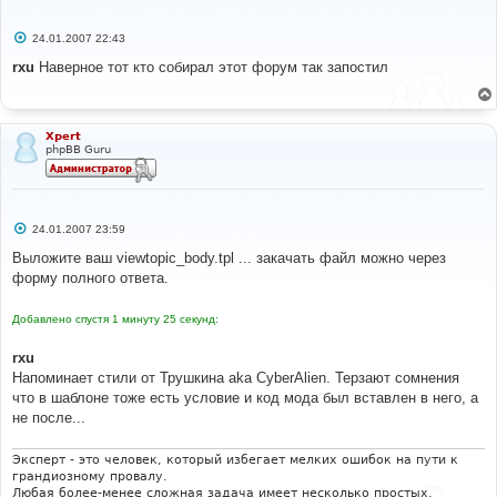
С
24.01.2007 22:43
о
о
rxu
Наверное тот кто собирал этот форум так запостил
б
щ
е
н
и
Xpert
е
phpBB Guru
С
24.01.2007 23:59
о
о
Выложите ваш viewtopic_body.tpl ... закачать файл можно через
б
форму полного ответа.
щ
е
н
Добавлено спустя 1 минуту 25 секунд:
и
е
rxu
Напоминает стили от Трушкина aka CyberAlien. Терзают сомнения
что в шаблоне тоже есть условие и код мода был вставлен в него, а
не после...
Эксперт - это человек, который избегает мелких ошибок на пути к
грандиозному провалу.
Любая более-менее сложная задача имеет несколько простых,