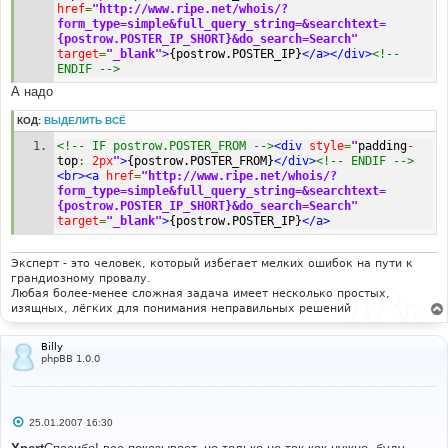
href
=
"http://www.ripe.net/whois/?
form_type=simple&full_query_string=&searchtext=
{postrow.POSTER_IP_SHORT}&do_search=Search"
target
=
"_blank"
>
{postrow.POSTER_IP}
</a></div>
<!-- 
ENDIF -->
А надо
КОД:
ВЫДЕЛИТЬ ВСЁ
<!-- IF postrow.POSTER_FROM -->
<div
style
=
"
padding
-
top
:
2px
"
>
{postrow.POSTER_FROM}
</div>
<!-- ENDIF -->
<br><a
href
=
"http://www.ripe.net/whois/?
form_type=simple&full_query_string=&searchtext=
{postrow.POSTER_IP_SHORT}&do_search=Search"
target
=
"_blank"
>
{postrow.POSTER_IP}
</a>
Эксперт - это человек, который избегает мелких ошибок на пути к
грандиозному провалу.
Любая более-менее сложная задача имеет несколько простых,
изящных, лёгких для понимания неправильных решений
Billy
phpBB 1.0.0
С
25.01.2007 16:30
о
о